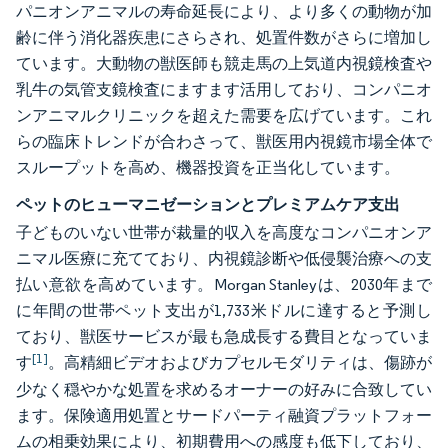
パニオンアニマルの寿命延長により、より多くの動物が加
齢に伴う消化器疾患にさらされ、処置件数がさらに増加し
ています。大動物の獣医師も競走馬の上気道内視鏡検査や
乳牛の気管支鏡検査にますます活用しており、コンパニオ
ンアニマルクリニックを超えた需要を広げています。これ
らの臨床トレンドが合わさって、獣医用内視鏡市場全体で
スループットを高め、機器投資を正当化しています。
ペットのヒューマニゼーションとプレミアムケア支出
子どものいない世帯が裁量的収入を高度なコンパニオンア
ニマル医療に充てており、内視鏡診断や低侵襲治療への支
払い意欲を高めています。Morgan Stanleyは、2030年まで
に年間の世帯ペット支出が1,733米ドルに達すると予測し
ており、獣医サービスが最も急成長する費目となっていま
[1]
す
。高精細ビデオおよびカプセルモダリティは、傷跡が
少なく穏やかな処置を求めるオーナーの好みに合致してい
ます。保険適用処置とサードパーティ融資プラットフォー
ムの相乗効果により、初期費用への感度も低下しており、