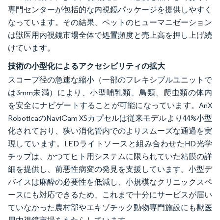
専門センターが包括的な内視鏡パッケージを提供しやすく
なっています。その結果、ペットのヒューマニゼーション
は獣医用内視鏡市場全体で処置頻度と売上高を押し上げ続
けています。
技術の小型化によるアクセシビリティの拡大
スコープ径の急速な縮小（一部のフレキシブルユニットで
は3mm未満）により、小型哺乳類、鳥類、爬虫類の体内
を安全にナビゲートすることが可能になっています。AnX
RoboticaのNaviCam XSカプセルは従来モデルより44%小型
化されており、狭い消化管内でのよりスムーズな通過を実
現しています。LEDライトソースと組み合わせたHD光学
チップは、かつてヒト用システムに限られていた粘膜の詳
細を提供し、前悪性病変の発見を支援しています。小型デ
バイスは麻酔の必要性を低減し、小規模なクリニックスペ
ースにも対応できるため、これまで十分にサービスが届い
ていなかった農村部やエキゾチック動物専門施設にも獣医