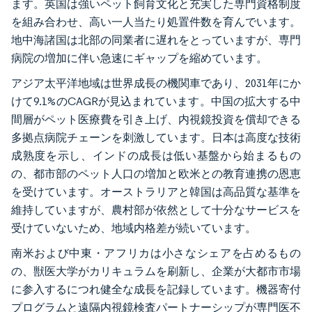
ます。英国は強いペット飼育文化と充実した専門資格制度
を組み合わせ、高い一人当たり処置件数を育んでいます。
地中海諸国は北部の同業者に遅れをとっていますが、専門
病院の増加に伴い急速にギャップを縮めています。
アジア太平洋地域は世界成長の機関車であり、2031年にか
けて9.1%のCAGRが見込まれています。中国の拡大する中
間層がペット医療費を引き上げ、内視鏡投資を償却できる
多拠点病院チェーンを刺激しています。日本は高度な技術
成熟度を示し、インドの成長は低い基盤から始まるもの
の、都市部のペット人口の増加と欧米との教育連携の恩恵
を受けています。オーストラリアと韓国は高品質な基準を
維持していますが、農村部が依然として十分なサービスを
受けていないため、地域内格差が続いています。
南米および中東・アフリカは小さなシェアを占めるもの
の、獣医大学がカリキュラムを刷新し、企業が大都市市場
に参入するにつれ健全な成長を記録しています。機器寄付
プログラムと遠隔内視鏡検査パートナーシップが専門医不