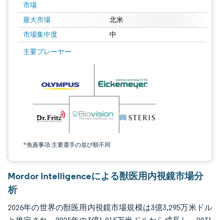
市場
最大市場
北米
市場集中度
中
画像 © Mordor Intelligence。再利用にはCC BY 4.0の表示が必要です。
主要プレーヤー
*免責事項:主要選手の並び順不同
Mordor Intelligenceによる獣医用内視鏡市場分
析
2026年の世界の獣医用内視鏡市場規模は3億3,295万米ドル