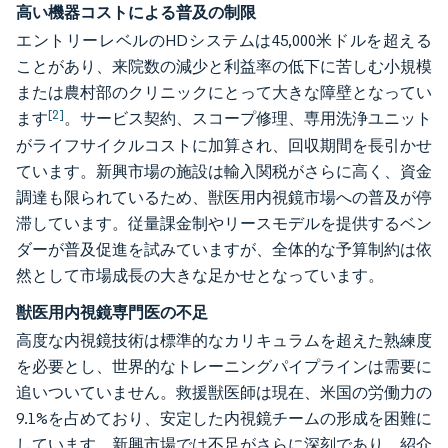
高い機器コストによる普及の制限
エントリーレベルのHDシステムは45,000米ドルを超える
ことがあり、来院数の減少と利益率の低下に苦しむ小規模
または農村部のクリニックにとって大きな障壁となってい
[2]
ます
。サービス契約、スコープ修理、専用洗浄ユニット
がライフサイクルコストに加算され、回収期間を長引かせ
ています。新興市場の施設は輸入関税がさらに高く、資金
調達も限られているため、獣医用内視鏡市場への普及が停
滞しています。従量課金制やリースモデルを提供するベン
ダーが普及促進を試みていますが、全体的な予算制約は依
然として市場成長の大きな足かせとなっています。
獣医用内視鏡専門医の不足
高度な内視鏡技術は標準的なカリキュラムを超えた熟練度
を必要とし、世界的なトレーニングパイプラインは需要に
追いついていません。救援獣医師は現在、米国の労働力の
9.1%を占めており、安定した内視鏡チームの形成を困難に
しています。新興市場では不足がさらに深刻であり、紹介