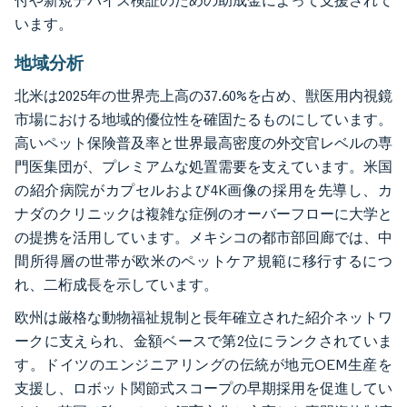
付や新規デバイス検証のための助成金によって支援されて
います。
地域分析
北米は2025年の世界売上高の37.60%を占め、獣医用内視鏡
市場における地域的優位性を確固たるものにしています。
高いペット保険普及率と世界最高密度の外交官レベルの専
門医集団が、プレミアムな処置需要を支えています。米国
の紹介病院がカプセルおよび4K画像の採用を先導し、カ
ナダのクリニックは複雑な症例のオーバーフローに大学と
の提携を活用しています。メキシコの都市部回廊では、中
間所得層の世帯が欧米のペットケア規範に移行するにつ
れ、二桁成長を示しています。
欧州は厳格な動物福祉規制と長年確立された紹介ネットワ
ークに支えられ、金額ベースで第2位にランクされていま
す。ドイツのエンジニアリングの伝統が地元OEM生産を
支援し、ロボット関節式スコープの早期採用を促進してい