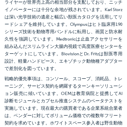
ライヤーが世界売上高の相当部分を支配しており、ニッチ
イノベーターには十分な余地が残されています。Karl Storz
は深い光学技術の遺産と幅広い獣医カタログを活用してリ
ードシェアを維持しています。Olympusはヒト臨床用190
シリーズ技術を動物専用バンドルに転用し、画質と防水耐
久性を強調しています。Medtronicは止血アクセサリーを
組み込んだスリムライン大腸内視鏡で高度医療センターを
ターゲットにしています。BiovisionとDr. Fritzは獣医専用
設計、軽量ハンドピース、エキゾチック動物種アダプター
で差別化を図っています。
戦略的優先事項は、コンソール、スコープ、消耗品、トレ
ーニング、サービス契約を網羅するターンキーソリューシ
ョン販売に傾いています。OEMは教育病院と提携してAI
診断モジュールとカプセル推進システムのベータテストを
実施しています。現在最大の購買者である企業系統合業者
は、ベンダーに対してボリューム価格での複数年フリート
契約を求めています。ホワイトスペース参入者は野生動物