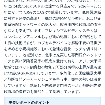
と推定され、2025年の3億1,015万米ドルから成長し、2031
年には4億7,510万米ドルに達する見込みで、2026年～2031
年にかけて7.35%のCAGRで成長しています。低侵襲診断
に対する需要の高まり、機器の継続的な小型化、および企
業系病院ネットワークの拡大が、獣医用内視鏡市場の着実
な拡大を支えています。フレキシブルビデオシステムは、
コンパニオンアニマルおよび馬の処置において依然として
主流の技術ですが、カプセルデバイスは麻酔不要の選択肢
を求める小規模施設において急速な普及ニッチを切り開い
ています。地域別では、北米は充実した専門紹介ネットワ
ークと高い保険普及率の恩恵を受けており、アジア太平洋
地域ではペット飼育数の増加と可処分所得の上昇が最も速
い地域CAGRを牽引しています。多角化した医療機器大手
と獣医専門メーカーがシェアを争う中、競争の勢いは激化
していますが、熟練した内視鏡専門医の不足が獣医用内視
鏡市場の潜在力を依然として制約しています。
主要レポートのポイント