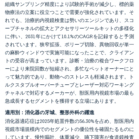
組織サンプリング精度により試験的手術が減少し、標的薬
物療法の立案に役立つことで需要が強化されています。そ
れでも、治療的内視鏡検査は勢いのエンジンであり、スコ
ープチャネルの拡大とアクセサリーツールキットの多様化
に伴い、2031年にかけて10.1%のCAGRを記録すると予測
されています。狭窄拡張、ポリープ切除、異物回収が単一
の麻酔ウィンドウで実施可能になったことで、クライアン
トの受容が高まっています。診断・治療の複合ワークフロ
ーにより来院回数が短縮され、多忙なペットオーナーにと
って魅力的であり、動物へのストレスも軽減されます。ト
ルクスタブルオーバーチューブとレーザー対応ワーキング
チャネルで対応するメーカーが、獣医用内視鏡市場の最も
急成長するセグメントを獲得する立場にあります。
適用別：消化器の牙城、整形外科の躍進
消化器適応症は2025年処置件数の56.30%を占め、獣医用内
視鏡市場規模内でのセグメントの優位性を確固たるものに
しています。慢性嘔吐、体重減少、嚥下障害が食道鏡検査