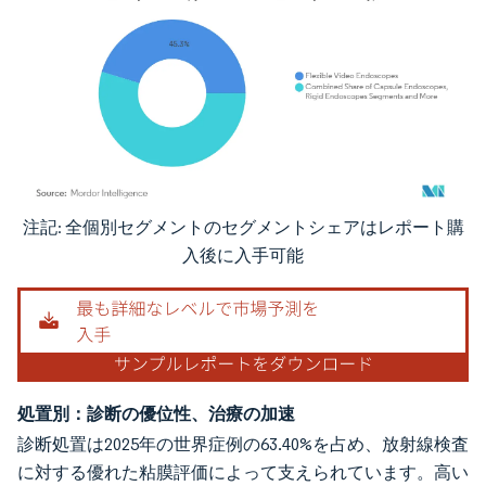
注記: 全個別セグメントのセグメントシェアはレポート購
画像 © Mordor Intelligence。再利用にはCC BY 4.0の表示が必要です。
入後に入手可能
処置別：診断の優位性、治療の加速
診断処置は2025年の世界症例の63.40%を占め、放射線検査
に対する優れた粘膜評価によって支えられています。高い