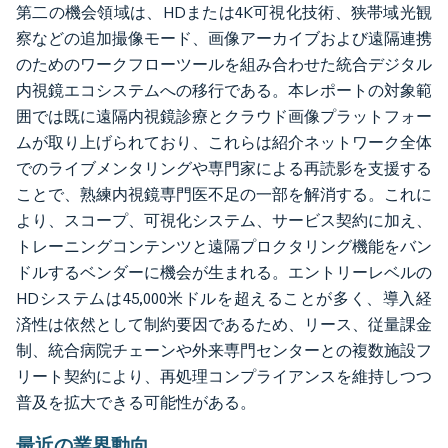
第二の機会領域は、HDまたは4K可視化技術、狭帯域光観
察などの追加撮像モード、画像アーカイブおよび遠隔連携
のためのワークフローツールを組み合わせた統合デジタル
内視鏡エコシステムへの移行である。本レポートの対象範
囲では既に遠隔内視鏡診療とクラウド画像プラットフォー
ムが取り上げられており、これらは紹介ネットワーク全体
でのライブメンタリングや専門家による再読影を支援する
ことで、熟練内視鏡専門医不足の一部を解消する。これに
より、スコープ、可視化システム、サービス契約に加え、
トレーニングコンテンツと遠隔プロクタリング機能をバン
ドルするベンダーに機会が生まれる。エントリーレベルの
HDシステムは45,000米ドルを超えることが多く、導入経
済性は依然として制約要因であるため、リース、従量課金
制、統合病院チェーンや外来専門センターとの複数施設フ
リート契約により、再処理コンプライアンスを維持しつつ
普及を拡大できる可能性がある。
最近の業界動向