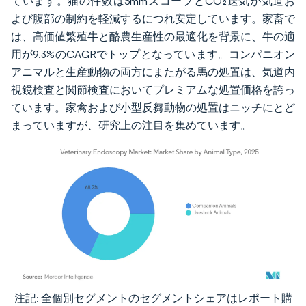
ています。猫の件数は5mmスコープとCO₂送気が気道お
よび腹部の制約を軽減するにつれ安定しています。家畜で
は、高価値繁殖牛と酪農生産性の最適化を背景に、牛の適
用が9.3%のCAGRでトップとなっています。コンパニオン
アニマルと生産動物の両方にまたがる馬の処置は、気道内
視鏡検査と関節検査においてプレミアムな処置価格を誇っ
ています。家禽および小型反芻動物の処置はニッチにとど
まっていますが、研究上の注目を集めています。
注記: 全個別セグメントのセグメントシェアはレポート購
画像 © Mordor Intelligence。再利用にはCC BY 4.0の表示が必要です。