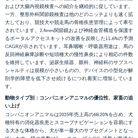
および大腸内視鏡検査への紹介を継続的に促しています。
一方、整形外科関節鏡検査は他のどのニッチよりも速く拡
大しており、競技犬や競走馬の骨格疾患管理によって牽引
されています。2.4mm関節鏡および神経血管構造を保護す
るポータルアクセスキットの改善を反映した11.6%の予測
CAGRが示されています。耳鼻咽喉・呼吸器用途は、馬の
反回神経麻痺診断や短頭種犬の慢性鼻炎により相応の件数
を維持しています。泌尿生殖器、眼科、神経科のサブスペ
シャルティは規模が小さいものの、デバイスの小型化が解
剖学的障壁を低下させ続けるにつれ着実に増加していま
す。
動物タイプ別：コンパニオンアニマルの優位性、家畜の追
い上げ
コンパニオンアニマルは2025年売上高の68.20%を占め、犬
種特有の消化器疾患とスコープナビゲーションを容易にす
る大きな体格から、犬が単一最大のサブセグメントとなっ