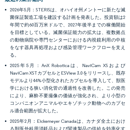
2026年5月：STERISは、オハイオ州メントーに新たな滅
菌保証製造工場を建設する計画を発表した。投資額は2
年間で約60百万米ドルで、2027年後半までの稼働開始
を目標としている。滅菌保証能力の拡大は、複数拠点
の動物病院や専門センターにおける内視鏡利用の中核
をなす器具再処理および感染管理ワークフローを支え
る。
2025年5月：AnX Roboticaは、NaviCam XSおよび
NaviCam XSTカプセルとESView 3.0をリリースし、既存
モデルより44%小型化されたカプセルを導入して、獣医
学における狭い消化管の通過性を改善した。この発売
により、麻酔不要撮像の価値が強化され、より小型の
コンパニオンアニマルやエキゾチック動物へのカプセ
ル適合範囲が拡大した。
2025年2月：Eickemeyer Canadaは、カナダ全土におけ
る獣医外科用消耗品および関連製品の供給を効率化す