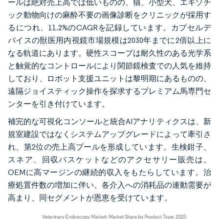
ールは絶対売上高では低いものの、猫、小型犬、エキゾチ
ック動物向けの麻酔不要の画像診断をクリニックが採用す
るにつれ、11.2%のCAGRを記録しています。カプセルデ
バイスの獣医用内視鏡市場規模は2030年までに2倍以上に
なる軌道にあります。硬性スコープは耐久性のある光学系
と触覚的なコントロールにより関節鏡検査での人気を維持
しており、ロボット支援ユニットは黎明期にあるものの、
遠隔ジョイスティック操作を探求するプレミアム馬専門セ
ンターを引き付けています。
補完的な可視化コンソールと統合AIアナリティクスは、新
規室建設ではなくシステムアップグレードによって牽引さ
れ、第2位の売上高プールを形成しています。生検鉗子、
スネア、回収バスケットなどのアクセサリー販売は、
OEMに高マージンの継続的収入をもたらしています。治
療処置件数の増加に伴い、各介入への消耗品の連動需要が
高まり、同セグメントが恩恵を受けています。