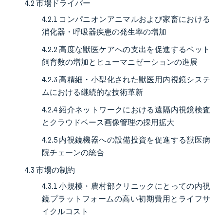
4.2 市場ドライバー
4.2.1 コンパニオンアニマルおよび家畜における
消化器・呼吸器疾患の発生率の増加
4.2.2 高度な獣医ケアへの支出を促進するペット
飼育数の増加とヒューマニゼーションの進展
4.2.3 高精細・小型化された獣医用内視鏡システ
ムにおける継続的な技術革新
4.2.4 紹介ネットワークにおける遠隔内視鏡検査
とクラウドベース画像管理の採用拡大
4.2.5 内視鏡機器への設備投資を促進する獣医病
院チェーンの統合
4.3 市場の制約
4.3.1 小規模・農村部クリニックにとっての内視
鏡プラットフォームの高い初期費用とライフサ
イクルコスト