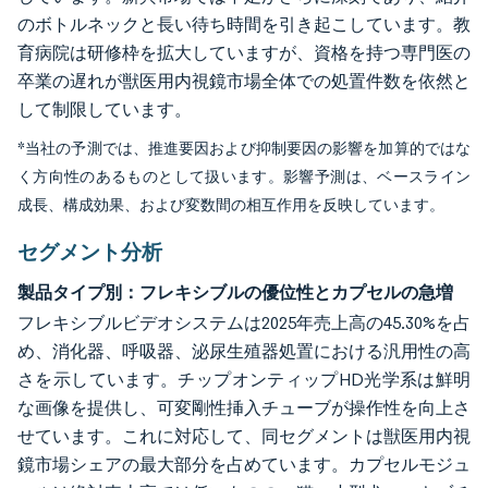
のボトルネックと長い待ち時間を引き起こしています。教
育病院は研修枠を拡大していますが、資格を持つ専門医の
卒業の遅れが獣医用内視鏡市場全体での処置件数を依然と
して制限しています。
*当社の予測では、推進要因および抑制要因の影響を加算的ではな
く方向性のあるものとして扱います。影響予測は、ベースライン
成長、構成効果、および変数間の相互作用を反映しています。
セグメント分析
製品タイプ別：フレキシブルの優位性とカプセルの急増
フレキシブルビデオシステムは2025年売上高の45.30%を占
め、消化器、呼吸器、泌尿生殖器処置における汎用性の高
さを示しています。チップオンティップHD光学系は鮮明
な画像を提供し、可変剛性挿入チューブが操作性を向上さ
せています。これに対応して、同セグメントは獣医用内視
鏡市場シェアの最大部分を占めています。カプセルモジュ