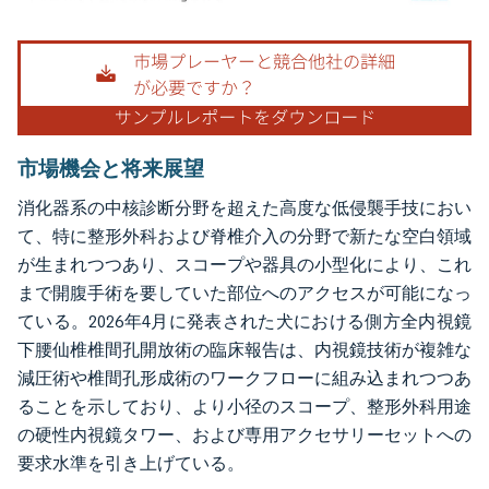
画像 © Mordor Intelligence。再利用にはCC BY 4.0の表示が必要です。
市場機会と将来展望
消化器系の中核診断分野を超えた高度な低侵襲手技におい
て、特に整形外科および脊椎介入の分野で新たな空白領域
が生まれつつあり、スコープや器具の小型化により、これ
まで開腹手術を要していた部位へのアクセスが可能になっ
ている。2026年4月に発表された犬における側方全内視鏡
下腰仙椎椎間孔開放術の臨床報告は、内視鏡技術が複雑な
減圧術や椎間孔形成術のワークフローに組み込まれつつあ
ることを示しており、より小径のスコープ、整形外科用途
の硬性内視鏡タワー、および専用アクセサリーセットへの
要求水準を引き上げている。