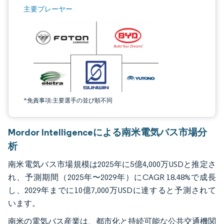
画像 © Mordor Intelligence。再利用にはCC BY 4.0の表示が必要です。
主要プレーヤー
*免責事項:主要選手の並び順不同
Mordor Intelligenceによる南米電気バス市場分
析
南米電気バス市場規模は2025年に5億4,000万USDと推定さ
れ、予測期間（2025年〜2029年）にCAGR 18.48%で成長
し、2029年までに10億7,000万USDに達すると予測されて
います。
南米の電気バス産業は、都市化と持続可能な公共交通機関