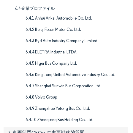
6.4 企業プロファイル
6.4.1 Anhui Ankai Automobile Co. Ltd.
6.4.2 Beiqi Foton Motor Co. Ltd.
6.4.3 Byd Auto Industry Company Limited
6.4.4 ELETRA Industrial LTDA
6.4.5 Higer Bus Company Ltd.
6.4.6 King Long United Automotive Industry Co. Ltd.
6.4.7 Shanghai Sunwin Bus Corporation.Ltd.
6.4.8 Volvo Group
6.4.9 Zhengzhou Yutong Bus Co. Ltd.
6.4.10 Zhongtong Bus Holding Co. Ltd.
7. 車両部門CEOへの主要戦略的質問