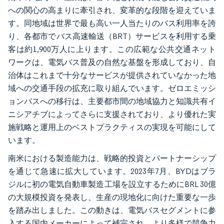
への関心の高まりに牽引され、変革的な段階を迎えていま
す。同地域は世界で最も高い一人当たりのバス利用率を誇
り、各都市でバス高速輸送（BRT）サービスを利用する乗
客は約1,900万人に上ります。この広範な公共交通ネット
ワークは、電気バス普及の自然な基盤を形成しており、自
治体はこれまで十分なサービスが提供されていなかった地
域への交通手段の拡充に取り組んでいます。ゼロエミッシ
ョンバスへの移行は、主要都市間の地域協力と知識共有イ
ニシアチブによってさらに支援されており、より優れた実
施戦略と運用上のベストプラクティスの実現を可能にして
います。
南米における製造能力は、戦略的投資とパートナーシップ
を通じて急速に拡大しています。2023年7月、BYDはブラ
ジルに初の電気自動車製造工場を設立するためにBRL 30億
の大規模投資を発表し、生産の現地化に向けた重要な一歩
を踏み出しました。この動きは、電気バスセグメントに参
入する国内メーカーによって補完され、より多様で競争力