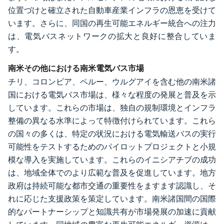
位置づけと確立された自動車産業インフラの恩恵を受けて
います。さらに、同国の再生可能エネルギー統合への注力
は、電気バスネットワークの拡大と良好に整合していま
す。
南米その他における南米電気バス市場
チリ、コロンビア、ペルー、ウルグアイを含む他の南米諸
国における電気バス市場は、様々な程度の発展と普及を示
しています。これらの市場は、独自の規制環境とインフラ
整備の異なる水準によって特徴付けられています。これら
の国々の多くは、特定の状況における電気輸送バスの実行
可能性をテストするためのパイロットプロジェクトと小規
模な導入を実施しています。これらのイニシアチブの成功
は、地域全体でのより広範な普及を促進しています。地方
政府は持続可能な都市交通の重要性をますます認識し、そ
れに応じた支援政策を策定しています。南米諸国間の国際
的なパートナーシップと知識共有が市場発展の加速に貢献