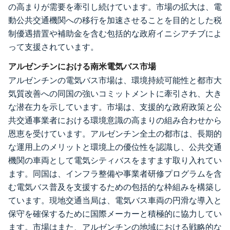
の高まりが需要を牽引し続けています。市場の拡大は、電
動公共交通機関への移行を加速させることを目的とした税
制優遇措置や補助金を含む包括的な政府イニシアチブによ
って支援されています。
アルゼンチンにおける南米電気バス市場
アルゼンチンの電気バス市場は、環境持続可能性と都市大
気質改善への同国の強いコミットメントに牽引され、大き
な潜在力を示しています。市場は、支援的な政府政策と公
共交通事業者における環境意識の高まりの組み合わせから
恩恵を受けています。アルゼンチン全土の都市は、長期的
な運用上のメリットと環境上の優位性を認識し、公共交通
機関の車両として電気シティバスをますます取り入れてい
ます。同国は、インフラ整備や事業者研修プログラムを含
む電気バス普及を支援するための包括的な枠組みを構築し
ています。現地交通当局は、電気バス車両の円滑な導入と
保守を確保するために国際メーカーと積極的に協力してい
ます。市場はまた、アルゼンチンの地域における戦略的な