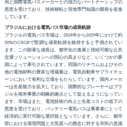
局と国際電気バスメーカーとの強力なパートナーシップの
恩恵を受けており、技術移転と現地専門知識の開発を促進
しています。
ブラジルにおける電気バス市場の成長軌跡
ブラジルの電気バス市場は、2024年から2029年にかけて約
20%のCAGRで堅調な成長軌跡を維持すると予測されてい
ます。この顕著な成長は、都市化の進展と持続可能な公共
交通ソリューションへの関心の高まりなど、いくつかの要
因によって牽引されています。同国のリチウムおよびその
他の電池材料の豊富な埋蔵量は、電気自動車サプライチェ
ーンにおいて有利な立場をもたらしています。国内メーカ
ーは生産能力を拡大しており、国際的なプレーヤーはブラ
ジルを南米事業の戦略的拠点として捉えるようになってい
ます。市場はまた、電池技術の向上と生産コストの低下の
恩恵を受けており、バッテリー電気バスは事業者にとって
経済的に実行可能な選択肢となっています。さらに、都市
部における環境問題と大気質への懸念に対する市民の意識