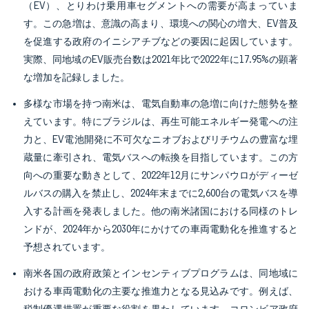
（EV）、とりわけ乗用車セグメントへの需要が高まっていま
す。この急増は、意識の高まり、環境への関心の増大、EV普及
を促進する政府のイニシアチブなどの要因に起因しています。
実際、同地域のEV販売台数は2021年比で2022年に17.95%の顕著
な増加を記録しました。
多様な市場を持つ南米は、電気自動車の急増に向けた態勢を整
えています。特にブラジルは、再生可能エネルギー発電への注
力と、EV電池開発に不可欠なニオブおよびリチウムの豊富な埋
蔵量に牽引され、電気バスへの転換を目指しています。この方
向への重要な動きとして、2022年12月にサンパウロがディーゼ
ルバスの購入を禁止し、2024年末までに2,600台の電気バスを導
入する計画を発表しました。他の南米諸国における同様のトレ
ンドが、2024年から2030年にかけての車両電動化を推進すると
予想されています。
南米各国の政府政策とインセンティブプログラムは、同地域に
おける車両電動化の主要な推進力となる見込みです。例えば、