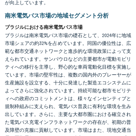
が向上しています。
南米電気バス市場の地域セグメント分析
ブラジルにおける南米電気バス市場
ブラジルは南米電気バス市場の礎石として、2024年に地域
市場シェアの約32%を占めています。同国の優位性は、広
範な都市交通ネットワークと進歩的な環境政策によって支
えられています。サンパウロなどの主要都市が電動モビリ
ティへの移行を主導し、野心的な車両電動化目標を実施し
ています。市場の堅牢性は、複数の国内外のプレーヤーが
生産施設を設立する、十分に発達した製造エコシステムに
よってさらに強化されています。持続可能な都市モビリテ
ィへの政府のコミットメントは、様々なインセンティブと
規制枠組みに支えられ、電気バス普及に有利な環境を生み
出しています。さらに、主要な大都市圏における確立され
た電気バス充電インフラネットワークの存在が、初期の普
及障壁の克服に貢献しています。市場はまた、現地交通当