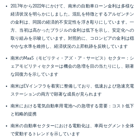
2017年から2022年にかけて、南米の自動車ローン金利は多様な
経済状況を明らかにしました。混乱を特徴とするアルゼンチン
の金利は、同国の経済的不安定性を浮き彫りにしています。一
方、当初は高かったブラジルの金利は低下を示し、安定化への
取り組みを示唆しています。対照的に、コロンビアの金利は穏
やかな水準を維持し、経済状況の上昇軌跡を反映しています
南米のMaaS（モビリティ・アズ・ア・サービス）セクター：シ
ェアモビリティセクターは機会の急増を目の当たりにし、顕著
な回復力を示しています
南米はEVインフラを着実に整備しており、低速および急速充電
ステーションの両方で顕著な成長が見られます
南米における電気自動車用電池への急増する需要：コスト低下
と戦略的提携
南米の自動車セクターにおける電動化は、車両セグメント全体
で変動するトレンドを示しています