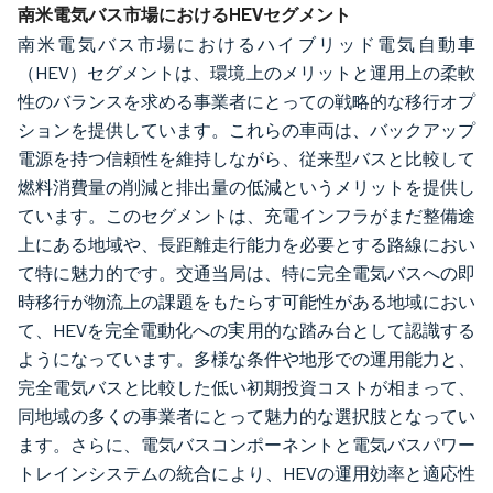
画像 © Mordor Intelligence。再利用にはCC BY 4.0の表示が必要です。
南米電気バス市場におけるHEVセグメント
南米電気バス市場におけるハイブリッド電気自動車
（HEV）セグメントは、環境上のメリットと運用上の柔軟
性のバランスを求める事業者にとっての戦略的な移行オプ
ションを提供しています。これらの車両は、バックアップ
電源を持つ信頼性を維持しながら、従来型バスと比較して
燃料消費量の削減と排出量の低減というメリットを提供し
ています。このセグメントは、充電インフラがまだ整備途
上にある地域や、長距離走行能力を必要とする路線におい
て特に魅力的です。交通当局は、特に完全電気バスへの即
時移行が物流上の課題をもたらす可能性がある地域におい
て、HEVを完全電動化への実用的な踏み台として認識する
ようになっています。多様な条件や地形での運用能力と、
完全電気バスと比較した低い初期投資コストが相まって、
同地域の多くの事業者にとって魅力的な選択肢となってい
ます。さらに、電気バスコンポーネントと電気バスパワー
トレインシステムの統合により、HEVの運用効率と適応性