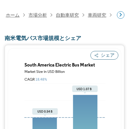
ホーム
市場分析
自動車研究
車両研究
南米電
南米電気バス市場規模とシェア
シェア
画像 © Mordor Intelligence。再利用に