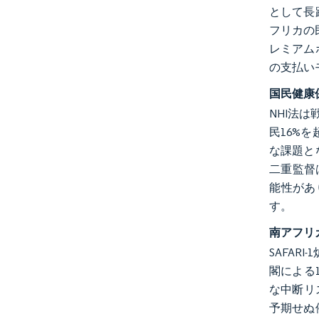
として長
フリカの
レミアム
の支払い
国民健康
NHI法
民16%
な課題と
二重監督
能性があ
す。
南アフリカ
SAFA
閣による
な中断リ
予期せぬ停