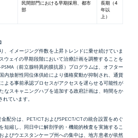
民間部門における早期採用、都市
長期（4
部
年以
上）
加
り、イメージング件数を上昇トレンドに乗せ続けていま
パスウェイの早期段階において治療計画を調整することを
225Ac）-PSMA（前立腺特異的膜抗原）プログラムは、オフター
国内放射性同位体供給により価格変動が抑制され、通貨
による事前承認プロセスがアクセスを遅らせる可能性が
たなスキャニングハブを追加する政府計画は、時間をか
されています。
の資金配分は、PET/CTおよびSPECT/CTの統合設置をめぐ
を短縮し、同日中に解剖学的・機能的検査を実施するこ
およびウエスタンケープ州への集中は、地方患者が依然