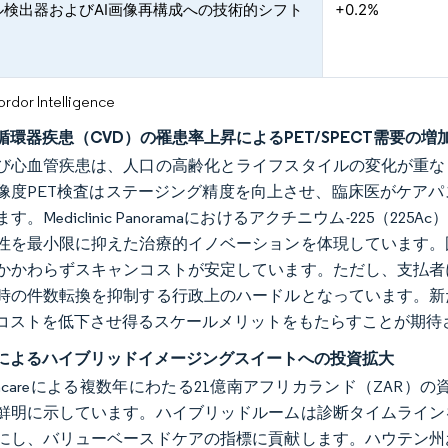
ル検出器およびAI画像再構成への技術的シフト
+0.2%
or Intelligence
循環器疾患（CVD）の罹患率上昇によるPET/SPECT需要の増
び心血管疾患は、人口の高齢化とライフスタイルの変化が重な
像度PET検査はステージング精度を向上させ、臨床医がケア
す。Mediclinic Panoramaにおけるアクチニウム-225（
性を最小限に抑えた治療的イノベーションを体現しています。
かかわらずスキャンコストが安定しています。ただし、支払者
時の件数転換を抑制する行政上のハードルとなっています。新
コストを低下させ得るスケールメリットをもたらすことが期待
によるハイブリッドイメージングスイートへの投資拡大
Healthcareによる複数年にわたる21億南アフリカランド（ZAR）
鮮明に示しています。ハイブリッドルームは診断タイムライン
にし、バリューベースドケアの指標に貢献します。ハウテン州