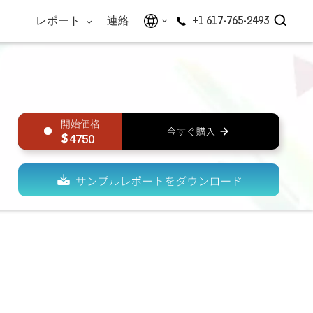
レポート
連絡
+1 617-765-2493
4750