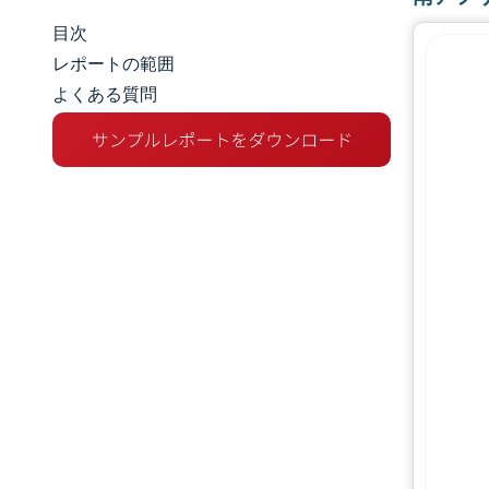
目次
市場規模とシェア
レポートの範囲
よくある質問
市場分析
トレンドとインサイト
セグメント分析
地理分析
競争環境
主要プレーヤー
業界の動向