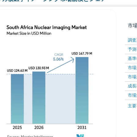
市
調査
予測
基準
市場規
市場規
成長率 
画像 © Mordor Intelligence。再利用にはCC BY 4
市場
画像 ©
主要