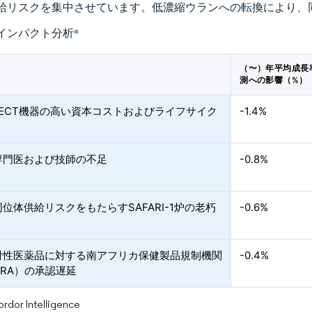
給リスクを集中させています。低濃縮ウランへの転換により、
インパクト分析
*
（〜）年平均成長率
測への影響（%）
SPECT機器の高い資本コストおよびライフサイク
-1.4%
ト
専門医および技師の不足
-0.8%
位体供給リスクをもたらすSAFARI-1炉の老朽
-0.6%
射性医薬品に対する南アフリカ保健製品規制機関
-0.4%
PRA）の承認遅延
or Intelligence