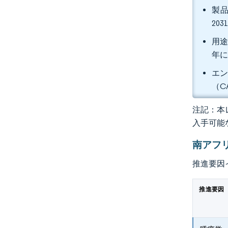
製品
20
用途
年に
エン
（C
注記：本レ
入手可能
南アフ
推進要因
推進要因