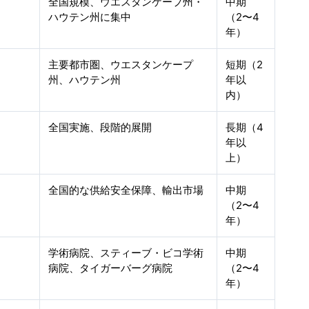
全国規模、ウエスタンケープ州・
中期
ハウテン州に集中
（2〜4
年）
主要都市圏、ウエスタンケープ
短期（2
州、ハウテン州
年以
内）
全国実施、段階的展開
長期（4
年以
上）
全国的な供給安全保障、輸出市場
中期
（2〜4
年）
学術病院、スティーブ・ビコ学術
中期
病院、タイガーバーグ病院
（2〜4
年）