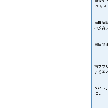
腫瘍学
PET/
民間病
の投資
国民健康
南アフリ
よる国内
学術セ
拡大