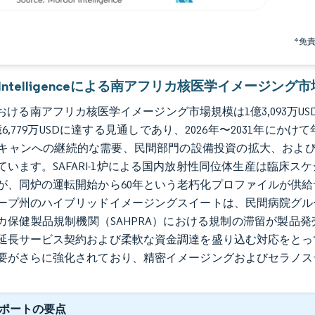
*免
or Intelligenceによる南アフリカ核医学イメージング
における南アフリカ核医学イメージング市場規模は1億3,093万USDと
6,779万USDに達する見通しであり、2026年〜2031年にかけ
Tスキャンへの継続的な需要、民間部門の設備投資の拡大、およ
ています。SAFARI-1炉による国内放射性同位体生産は臨床
が、同炉の運転開始から60年という老朽化プロファイルが供
ープ州のハイブリッドイメージングスイートは、民間病院グル
カ保健製品規制機関（SAHPRA）における規制の滞留が製品
延長サービス契約および柔軟な資金調達を盛り込む対応をとっ
要がさらに強化されており、精密イメージングおよびセラノス
。
ポートの要点