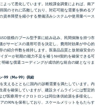
によって悪化しています。比較課金調査によれば、南ア
所得国のそれに匹敵しており、対応可能な需要を狭めるプ
の資本障壁を縮小する整備済みシステムや使用量ベース
0億USD規模のプール型予算に組み込み、民間保険を持つ市
評価がサービスの適用可否を決定し、費用対効果が中心的
存の紹介件数を維持します。医薬品品質と放射線安全の
イダーが初期の能力不足を補うNHI契約を確保できる可
と明確な償還コーディングが成功的な統合の鍵となりま
-99（Mo-99）供給
チャイズを支えるとともに国内の診断需要を満たしています。内
の生産を確保していますが、建設タイムラインには暫定的
炉および医療用サイクロトロンは同位体供給源を多様化し、
国内シェアの90%を保有しており、スケールメリットをもたらす