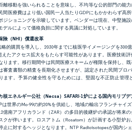
距離移動を強いられることを意味し、不均等な公的部門の能力
民間医療費はより低い国民一人当たりGDPにもかかわらず高
ポジショニングを示唆しています。ベンダーは現在、中堅施設
モデルによって価格負担に関する異議に対処しています。
保険（NHI）償還改革
は戦略的購買を導入し、2030年までに核医学イメージングを30
を超えたアクセス拡大をもたらす可能性があります。医療技術
なります。移行期間中は民間医療スキームが権限を保持し、既
は審査書類の精査を長期化させますが、認定された民間プロバ
ります。予算の健全性を守るためには、堅固な不正防止管理
核エネルギー公社（Necsa）SAFARI-1炉による国内モリブデン
RI-1炉は世界のMo-99の約20%を供給し、地域の輸出フラン
12億南アフリカランド（ZAR）の多目的後継炉の承認が将来
スクが伴います。ロスアトム（Rosatom）が計画する小型
止に対するヘッジとなります。NTP Radioisotopesが