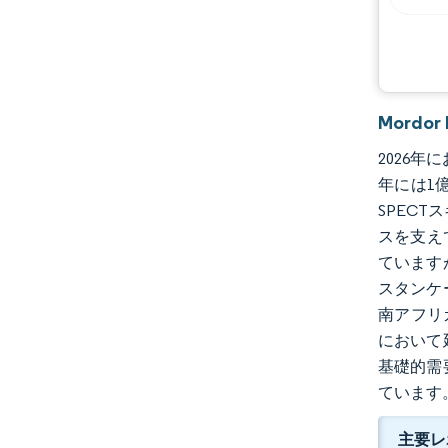
Mord
2026年
年には1億
SPEC
スを支え
ています
スタンケ
南アフリ
において
基礎的需
ています
主要レ