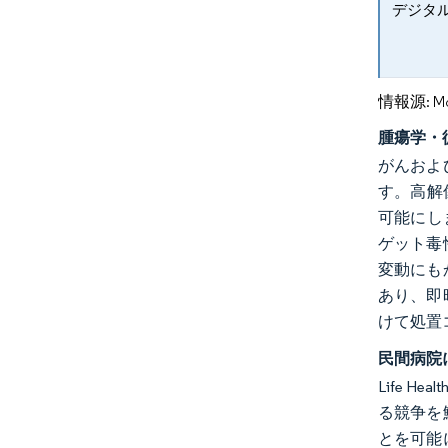
デジタ
情報源: Mord
腫瘍学・
がんおよ
す。高解
可能にしま
ゲット毒
変動にも
あり、即
けて処置
民間病院
Life 
る競争を
とを可能