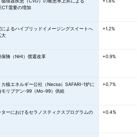
・循環器疾患（CVD）の罹患率上昇による
+1.8%
SPECT需要の増加
院によるハイブリッドイメージングスイートへ
+1.2%
拡大
保険（NHI）償還改革
+0.9%
カ核エネルギー公社（Necsa）SAFARI-1炉に
+0.7%
モリブデン-99（Mo-99）供給
ンターにおけるセラノスティクスプログラムの
+0.4%