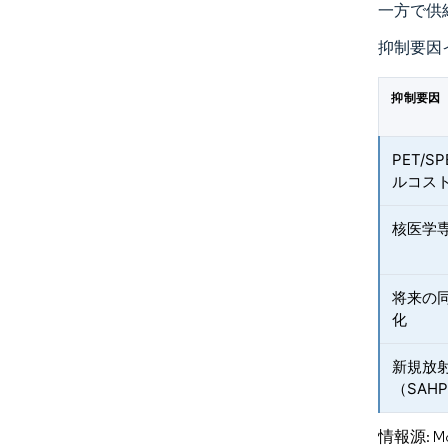
一方で供
抑制要因
抑制要因
PET/
ルコス
核医学
将来の同
化
新規放
（SAH
情報源: Mord