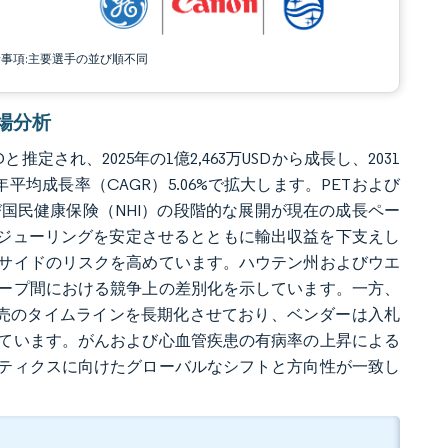
責事項:主要選手の並び順不同
市場分析
推定され、2025年の1億2,463万USDから成長し、2031
て年平均成長率（CAGR）5.06%で拡大します。PETおよび
び国民健康保険（NHI）の段階的な展開が現在の成長ペー
スケジューリングを安定させるとともに輸出収益を下支えし
給サイドのリスクを高めています。ハウテン州およびウエ
ープ間における競争上の差別化を示しています。一方、
発売のタイムラインを長期化させており、ベンダーは入札
ています。がんおよび心血管疾患の有病率の上昇による
ティクスに向けたグローバルなシフトと方向性が一致し