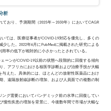
場分析
れており、予測期間（2025年～2030年）においてCAGR
いては、医療従事者がCOVID-19対応を優先し、多くの
した。2022年6月にPubMedに掲載された研究による
利用率の低下が相対的に小さかったとされている。
ーンがCOVID-19以前の状態へ段階的に回復する傾向
より、アフリカにおける核医学診断および治療手技が大幅
影響を与えた。具体的には、ほとんどの放射性医薬品におけ
期、遠隔放射線診断の増加、および人員面での複数の制
メージング需要においてパンデミック前の水準に回復してい
び慢性疾患の増加を背景に、今後数年間で市場が大幅な