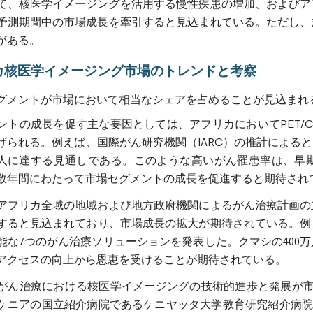
て、核医学イメージングを活用する慢性疾患の増加、およびア
予測期間中の市場成長を牽引すると見込まれている。ただし、
がある。
カ核医学イメージング市場のトレンドと考察
グメントが市場において相当なシェアを占めることが見込まれ
ントの成長を促す主な要因としては、アフリカにおいてPET/
げられる。例えば、国際がん研究機関（IARC）の推計によると
7,365人に達する見通しである。このような高いがん罹患率は
数年間にわたって市場セグメントの成長を促進すると期待され
アフリカ全域の地域および地方政府機関によるがん治療計画の
すると見込まれており、市場成長の拡大が期待されている。例え
能な7つのがん治療ソリューションを発表した。クマシの400
アクセスの向上から恩恵を受けることが期待されている。
がん治療における核医学イメージングの技術的進歩と発展が市場
ケニアの国立紹介病院であるケニヤッタ大学教育研究紹介病院（