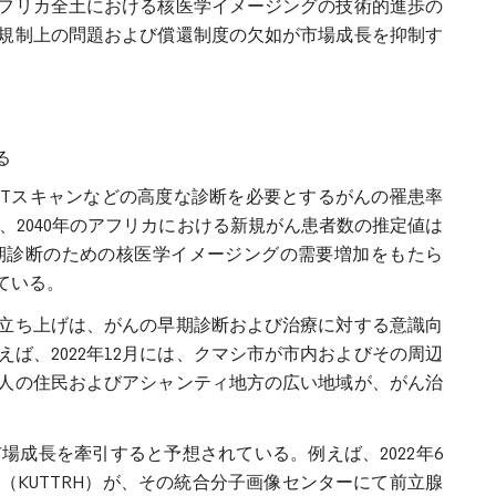
フリカ全土における核医学イメージングの技術的進歩の
規制上の問題および償還制度の欠如が市場成長を抑制す
る
CTスキャンなどの高度な診断を必要とするがんの罹患率
、2040年のアフリカにおける新規がん患者数の推定値は
、早期診断のための核医学イメージングの需要増加をもたら
ている。
立ち上げは、がんの早期診断および治療に対する意識向
ば、2022年12月には、クマシ市が市内およびその周辺
万人の住民およびアシャンティ地方の広い地域が、がん治
成長を牽引すると予想されている。例えば、2022年6
KUTTRH）が、その統合分子画像センターにて前立腺