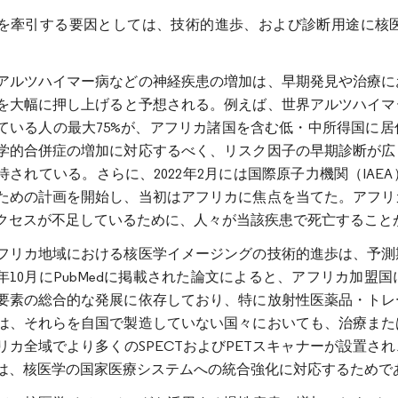
を牽引する要因としては、技術的進歩、および診断用途に核
アルツハイマー病などの神経疾患の増加は、早期発見や治療に
を大幅に押し上げると予想される。例えば、世界アルツハイマー
ている人の最大75%が、アフリカ諸国を含む低・中所得国に
学的合併症の増加に対応するべく、リスク因子の早期診断が広
待されている。さらに、2022年2月には国際原子力機関（IA
ための計画を開始し、当初はアフリカに焦点を当てた。アフリ
クセスが不足しているために、人々が当該疾患で死亡すること
フリカ地域における核医学イメージングの技術的進歩は、予測
21年10月にPubMedに掲載された論文によると、アフリカ
要素の総合的な発展に依存しており、特に放射性医薬品・トレ
は、それらを自国で製造していない国々においても、治療また
リカ全域でより多くのSPECTおよびPETスキャナーが設置
は、核医学の国家医療システムへの統合強化に対応するためで