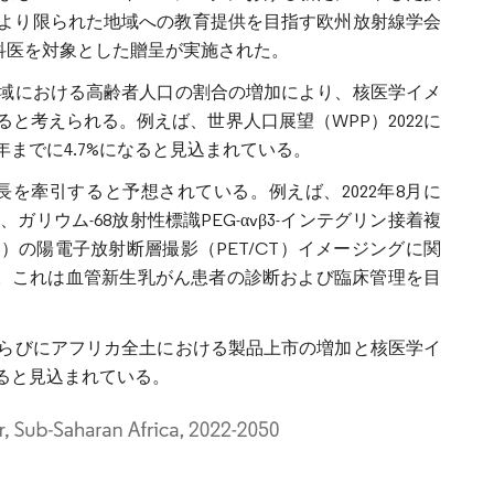
会がより限られた地域への教育提供を目指す欧州放射線学会
科医を対象とした贈呈が実施された。
域における高齢者人口の割合の増加により、核医学イメ
と考えられる。例えば、世界人口展望（WPP）2022に
年までに4.7%になると見込まれている。
を牽引すると予想されている。例えば、2022年8月に
ウム-68放射性標識PEG-αvβ3-インテグリン接着複
vβ3-IAC）の陽電子放射断層撮影（PET/CT）イメージングに関
した。これは血管新生乳がん患者の診断および臨床管理を目
らびにアフリカ全土における製品上市の増加と核医学イ
ると見込まれている。