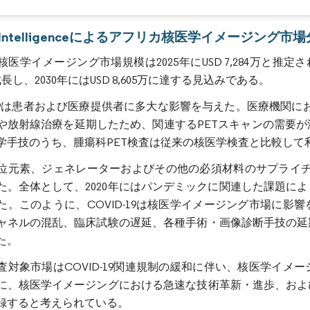
or Intelligenceによるアフリカ核医学イメージング市
医学イメージング市場規模は2025年にUSD 7,284万と推定さ
で成長し、2030年にはUSD 8,605万に達する見込みである。
D-19は患者および医療提供者に多大な影響を与えた。医療機関にお
や放射線治療を延期したため、関連するPETスキャンの需要が減少
学手技のうち、腫瘍科PET検査は従来の核医学検査と比較して
位元素、ジェネレーターおよびその他の必須材料のサプライチェ
た。全体として、2020年にはパンデミックに関連した課題に
た。このように、COVID-19は核医学イメージング市場に
ャネルの混乱、臨床試験の遅延、各種手術・画像診断手技の延
た。
査対象市場はCOVID-19関連規制の緩和に伴い、核医学イ
に、核医学イメージングにおける急速な技術革新・進歩、およ
録すると考えられている。