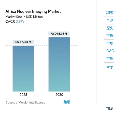
調査
予測
歴史
市場規
市場規
CAGR
市場
主要
*免
画像 © Mordor Intelligence。再利用にはCC BY 4.0の表示が必要です。