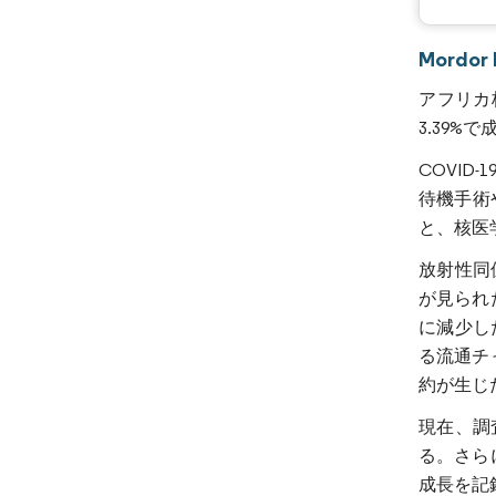
Mord
アフリカ核
3.39%
COVI
待機手術
と、核医
放射性同
が見られ
に減少し
る流通チ
約が生じ
現在、調
る。さら
成長を記