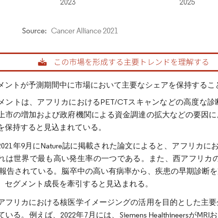
rdor Intelligence。再利用にはCC BY 4.0の表示が必要です。
メントが予測期間中に市場において主要なシェアを保持するこ
メントは、アフリカにおけるPET/CTスキャンなどの高度な
上市の増加および政府機関による資金調達の拡大などの要因に
を保持すると見込まれている。
021年9月にNature誌に掲載された論文によると、アフリカにお
れは世界で最も高い発生率の一つである。また、西アフリカのナ
0件と報告されている。脳卒中の高い有病率から、疾患の早期診
、セグメント成長を牽引すると見込まれる。
アフリカにおける核医学イメージングの活用を目的とした主要
いる。例えば、2022年7月には、Siemens Healthineers