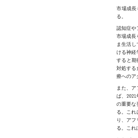
市場成長
る。
認知症や
市場成長
ま生活し
ける神経
すると期
対処する
療へのア
また、ア
ば、20
の重要な
る。これ
り、アフ
る。これ