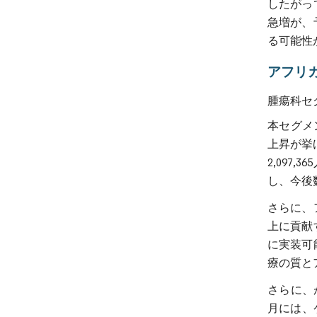
したがっ
急増が、
る可能性
アフリ
腫瘍科セ
本セグメ
上昇が挙
2,09
し、今後
さらに、
上に貢献
に実装可
療の質と
さらに、
月には、