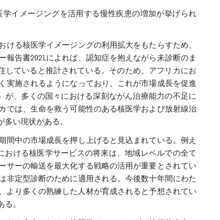
医学イメージングを活用する慢性疾患の増加が挙げられ
おける核医学イメージングの利用拡大をもたらすため、
報告書2021によれば、認知症を抱えながら未診断のま
居住していると推計されている。そのため、アフリカにお
く実施されるようになっており、これが市場成長を促進
EA）が、多くの国々における深刻ながん治療能力の不足に
カでは、生命を救う可能性のある核医学および放射線治
が多い現状がある。
期間中の市場成長を押し上げると見込まれている。例え
加盟国における核医学サービスの将来は、地域レベルでの全て
ーサーの輸送を最大化する戦略の活用が重要とされてい
は非定型診断のために適用される。今後数十年間にわた
され、より多くの熟練した人材が育成されると予想されてい
ある。