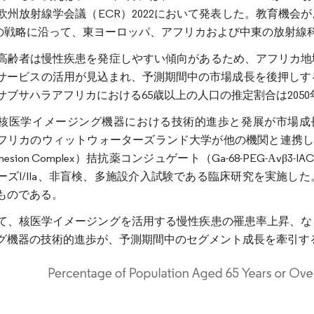
欧州放射線学会議（ECR）2022において発表した。教育機
）の戦略に沿って、東ヨーロッパ、アフリカおよび中東の放射線
高齢者は慢性疾患を発症しやすい傾向があるため、アフリカ地
サービスの活用が見込まれ、予測期間中の市場成長を後押しする
サブサハラアフリカにおける65歳以上の人口の推定割合は2050
核医学イメージング機器における技術的進歩と発展が市場成長
フリカのウィットウォーターズランド大学が他の機関と連携し、ガリ
hesion Complex）拮抗薬コンジュゲート（Ga-68-PEG-Α
ーズI/IIa、非盲検、多施設介入試験である臨床研究を実施
ものである。
て、核医学イメージングを活用する慢性疾患の罹患率上昇、な
グ機器の技術的進歩が、予測期間中のセグメント成長を牽引す