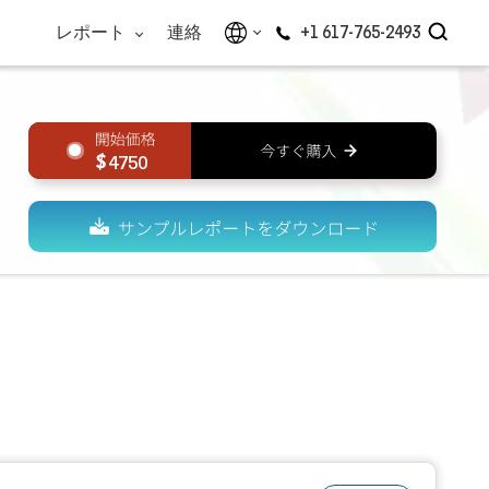
レポート
連絡
+1 617-765-2493
4750