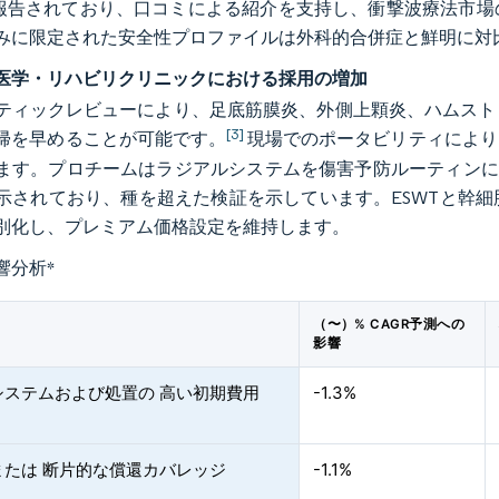
と報告されており、口コミによる紹介を支持し、衝撃波療法市
みに限定された安全性プロファイルは外科的合併症と鮮明に対
医学・リハビリクリニックにおける採用の増加
ティックレビューにより、足底筋膜炎、外側上顆炎、ハムスト
[3]
帰を早めることが可能です。
現場でのポータビリティにより
ます。プロチームはラジアルシステムを傷害予防ルーティンに組
示されており、種を超えた検証を示しています。ESWTと幹
別化し、プレミアム価格設定を維持します。
響分析
*
（〜）% CAGR予測への
影響
システムおよび処置の 高い初期費用
-1.3%
または 断片的な償還カバレッジ
-1.1%