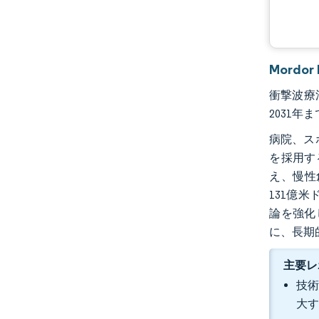
Mordo
衝撃波療法
2031年
病院、ス
を採用す
え、慢性創
131億
論を強化
に、長期
主要レ
技術
大