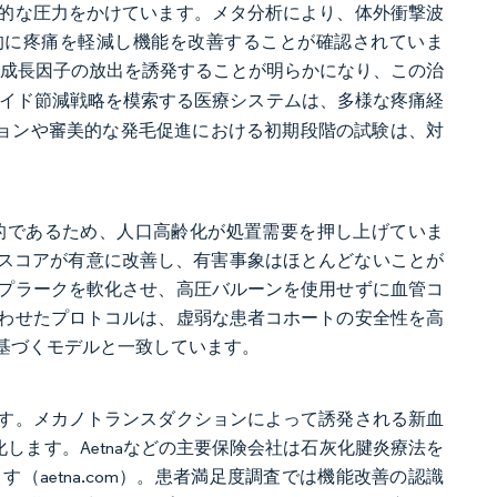
的な圧力をかけています。メタ分析により、体外衝撃波
的に疼痛を軽減し機能を改善することが確認されていま
などの成長因子の放出を誘発することが明らかになり、この治
イド節減戦略を模索する医療システムは、多様な疼痛経
ションや審美的な発毛促進における初期段階の試験は、対
的であるため、人口高齢化が処置需要を押し上げていま
Cスコアが有意に改善し、有害事象はほとんどないことが
プラークを軟化させ、高圧バルーンを使用せずに血管コ
わせたプロトコルは、虚弱な患者コホートの安全性を高
基づくモデルと一致しています。
す。メカノトランスダクションによって誘発される新血
します。Aetnaなどの主要保険会社は石灰化腱炎療法を
aetna.com）。患者満足度調査では機能改善の認識