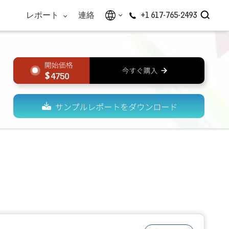
レポート
連絡
+1 617-765-2493
4750