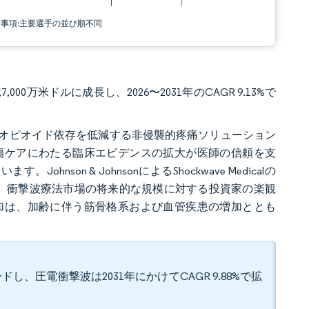
責事項:主要選手の並び順不同
000万米ドルに成長し、2026〜2031年のCAGR 9.13%で
オピオイド依存を低減する非侵襲的疼痛ソリューション
傷ケアにわたる臨床エビデンスの拡大が医師の信頼を支
son & JohnsonによるShockwave Medicalの
け、衝撃波療法市場の将来的な規模に対する投資家の楽観
加は、加齢に伴う筋骨格系および血管疾患の増加ととも
し、圧電衝撃波は2031年にかけてCAGR 9.88%で拡