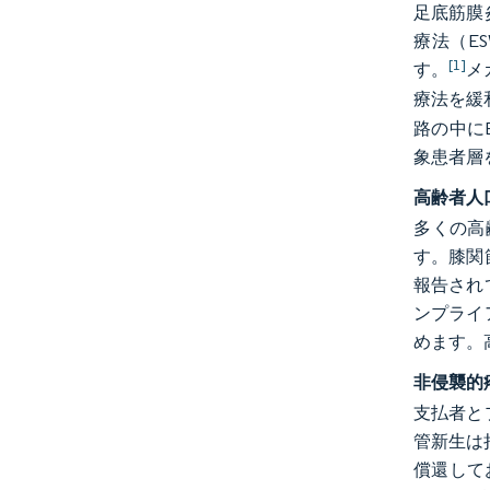
足底筋膜
療法（E
[1]
す。
メ
療法を緩
路の中に
象患者層
高齢者人
多くの高
す。膝関
報告され
ンプライ
めます。
非侵襲的
支払者と
管新生は
償還して