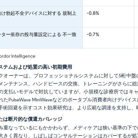
向け勃起不全デバイスに対する 規制上
-0.8%
ーター依存の投与量設定による 不一致
-0.7%
or Intelligence
ステムおよび処置の高い初期費用
クオーナーは、プロフェッショナルシステムに対して5桁中盤
メンテナンス、ハンドピースの交換、トレーニングがさらに総
の支払いモデルで対抗していますが、小規模な診療所ではキャ
たPulseWave MiniWaveなどのポータブル消費者向け
手術回避を示すコスト効果研究は、より広範な調達を支持し、
たは断片的な償還カバレッジ
み重なっているにもかかわらず、メディケアは狭い基準の下で
大きく異なり、しばしばコンサルテーションはカバーするが処