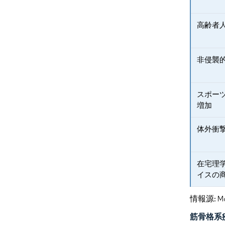
高齢者
非侵襲
スポー
増加
体外衝撃
在宅理
イスの
情報源: Mord
筋骨格系