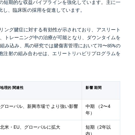
場の短期的な収益パイプラインを強化しています。主に一
比し、臨床医の採用を促進しています。
リング腱症に対する有効性が示されており、アスリート
、トレーニング中の治療が可能となり、ダウンタイムを
み込み、馬の研究では腱傷害管理において70〜85%の
細胞注射の組み合わせは、エリートリハビリプログラムを
地理的 関連性
影響 期間
グローバル、新興市場で より強い影響
中期 （2〜4
年）
北米・EU、グローバルに拡大
短期（2年以
内）