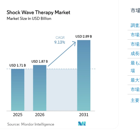
市
調査
市場規
市場規
成長率 
最も
場
画像 © Mordor Intelligence。再利用にはCC BY 4
最大
市場
画像 ©
主要