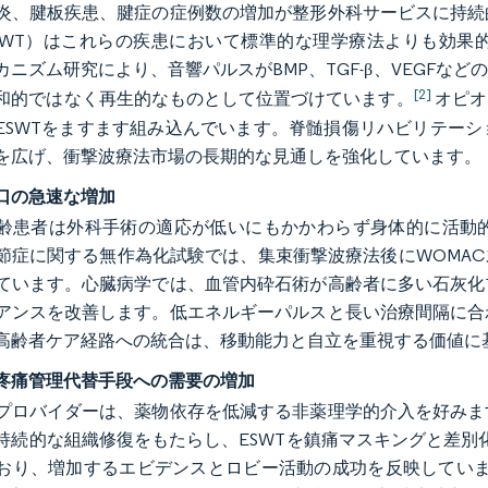
炎、腱板疾患、腱症の症例数の増加が整形外科サービスに持続
SWT）はこれらの疾患において標準的な理学療法よりも効果
カニズム研究により、音響パルスがBMP、TGF-β、VEGF
[2]
和的ではなく再生的なものとして位置づけています。
オピオ
ESWTをますます組み込んでいます。脊髄損傷リハビリテー
を広げ、衝撃波療法市場の長期的な見通しを強化しています。
口の急速な増加
齢患者は外科手術の適応が低いにもかかわらず身体的に活動
節症に関する無作為化試験では、集束衝撃波療法後にWOMA
ています。心臓病学では、血管内砕石術が高齢者に多い石灰化
アンスを改善します。低エネルギーパルスと長い治療間隔に合
高齢者ケア経路への統合は、移動能力と自立を重視する価値に
疼痛管理代替手段への需要の増加
プロバイダーは、薬物依存を低減する非薬理学的介入を好みま
持続的な組織修復をもたらし、ESWTを鎮痛マスキングと差別化
おり、増加するエビデンスとロビー活動の成功を反映しています（