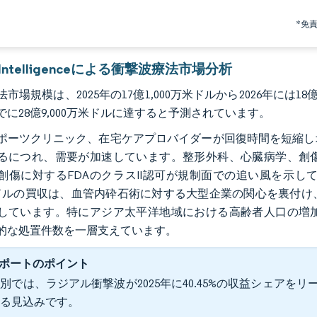
*免
r Intelligenceによる衝撃波療法市場分析
市場規模は、2025年の17億1,000万米ドルから2026年には18億7,
までに28億9,000万米ドルに達すると予測されています。
ポーツクリニック、在宅ケアプロバイダーが回復時間を短縮し
るにつれ、需要が加速しています。整形外科、心臓病学、創
傷に対するFDAのクラスII認可が規制面での追い風を示しています。John
米ドルの買収は、血管内砕石術に対する大型企業の関心を裏付
しています。特にアジア太平洋地域における高齢者人口の増
的な処置件数を一層支えています。
ポートのポイント
別では、ラジアル衝撃波が2025年に40.45%の収益シェアをリード
する見込みです。