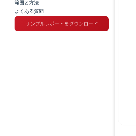
範囲と方法
よくある質問
市場分析
トレンドとインサイト
セグメント分析
地理分析
規制環境
競争環境
主要プレーヤー
機会と展望
業界の動向