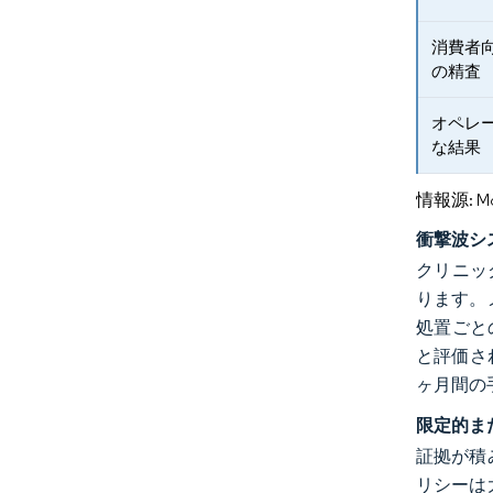
消費者
の精査
オペレ
な結果
情報源: Mord
衝撃波シ
クリニッ
ります。
処置ごと
と評価され
ヶ月間の
限定的ま
証拠が積
リシーは