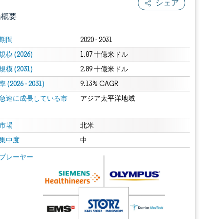
シェア
場概要
期間
2020 - 2031
模 (2026)
1.87 十億米ドル
模 (2031)
2.89 十億米ドル
(2026 - 2031)
9.13% CAGR
急速に成長している市
アジア太平洋地域
.0の表示が必要です。
市場
北米
集中度
中
 Mordor Intelligence。再利用にはCC BY 4.0の表示が必要です。
プレーヤー