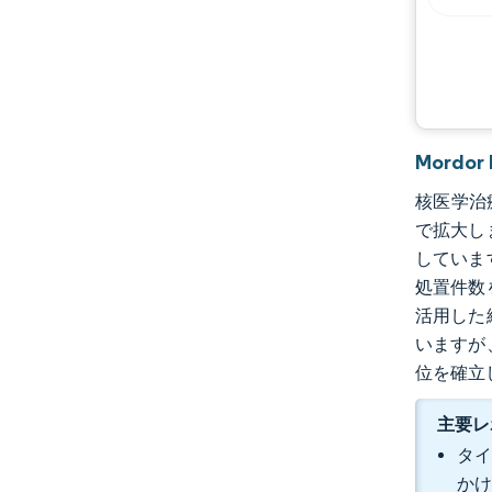
Mordo
核医学治療
で拡大し
していま
処置件数
活用した
いますが
位を確立
主要レ
タイ
かけ