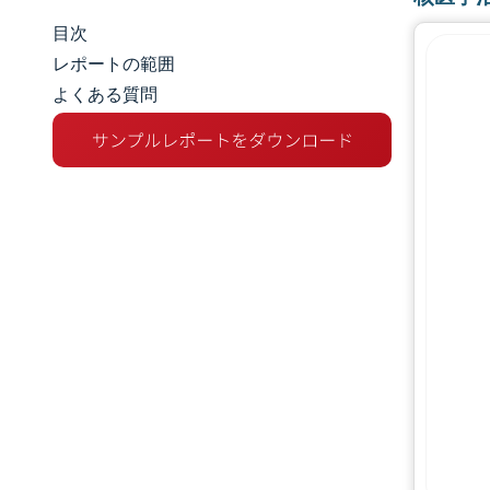
目次
市場規模とシェア
レポートの範囲
よくある質問
市場分析
トレンドとインサイト
セグメント分析
地理分析
競争環境
主要プレーヤー
業界の動向