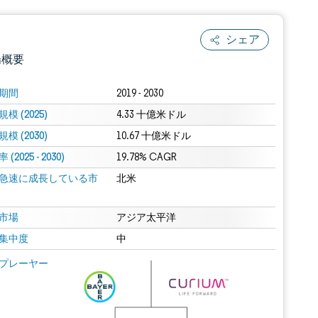
シェア
場概要
期間
2019 - 2030
模 (2025)
4.33 十億米ドル
模 (2030)
10.67 十億米ドル
(2025 - 2030)
19.78% CAGR
急速に成長している市
北米
.0の表示が必要です。
市場
アジア太平洋
集中度
中
 Mordor Intelligence。再利用にはCC BY 4.0の表示が必要です。
プレーヤー