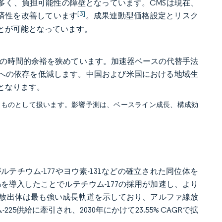
が多く、負担可能性の障壁となっています。CMSは現在、
[3]
済性を改善しています
。成果連動型価格設定とリスク
とが可能となっています。
は、物流の時間的余裕を狭めています。加速器ベースの代替手法
炉への依存を低減します。中国および米国における地域生
となります。
るものとして扱います。影響予測は、ベースライン成長、構成効
ルテチウム-177やヨウ素-131などの確立された同位体を
umiraを導入したことでルテチウム-177の採用が加速し、より
放出体は最も強い成長軌道を示しており、アルファ線放
-225供給に牽引され、2030年にかけて23.55% CAGRで拡