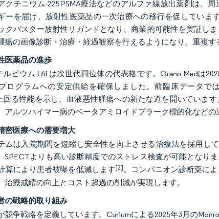
アクチニウム-225 PSMA療法などのアルファ線放出薬剤は
ギーを届け、放射性医薬品の一次治療への移行を促しています。各
ックバスター放射性リガンドとなり、商業的可能性を実証しま
腫瘍の画像診断・治療・経過観察を行えるようになり、重複す
性医薬品の進歩
とテルビウム-161は次世代同位体の代表格です。Orano Medは
プログラムへの安定供給を確保しました。前臨床データでは、
7を上回る性能を示し、血液悪性腫瘍への新たな道を開いていま
、アルツハイマー病のベータアミロイドプラーク標的化などの
精密医療への需要増大
テムは入院期間を短縮し安全性を向上させる治療法を採用してい
、SPECTよりも高い診断精度でのストレス検査が可能となり
[2]
計算により患者被曝を低減します
。コンパニオン診断薬によ
、治療成績の向上とコスト超過の削減が実現します。
者の戦略的取り組み
競争戦略を定義しています。Curiumによる2025年3月のMon