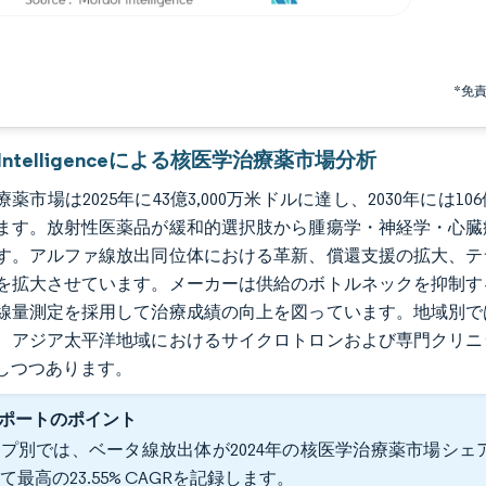
*免
r Intelligenceによる核医学治療薬市場分析
薬市場は2025年に43億3,000万米ドルに達し、2030年には106
ます。放射性医薬品が緩和的選択肢から腫瘍学・神経学・心臓
す。アルファ線放出同位体における革新、償還支援の拡大、テ
を拡大させています。メーカーは供給のボトルネックを抑制す
線量測定を採用して治療成績の向上を図っています。地域別で
、アジア太平洋地域におけるサイクロトロンおよび専門クリニ
しつつあります。
ポートのポイント
プ別では、ベータ線放出体が2024年の核医学治療薬市場シェアの
て最高の23.55% CAGRを記録します。