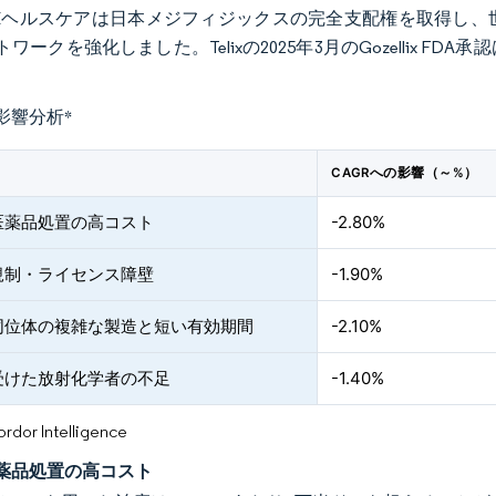
Eヘルスケアは日本メジフィジックスの完全支配権を取得し、
ワークを強化しました。Telixの2025年3月のGozellix
影響分析
*
CAGRへの影響（～%）
医薬品処置の高コスト
-2.80%
規制・ライセンス障壁
-1.90%
同位体の複雑な製造と短い有効期間
-2.10%
受けた放射化学者の不足
-1.40%
or Intelligence
薬品処置の高コスト