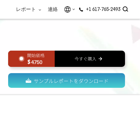
レポート
連絡
+1 617-765-2493
4750