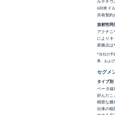
ルテチウ
630米
共有契約
放射性同
アクチニ
によりキ
産拠点は
*当社の
果、およ
セグメ
タイプ別
ベータ線放
好んだこと
精密な腫
出体の核医