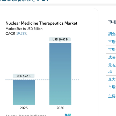
市
調査
市場規
市場規
成長率 
最も
場
画像 © Mordor Intelligence。再利用にはCC BY 4
最大
市場
画像 ©
主要