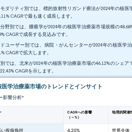
モダリティ別では、標的放射性リガンド療法が2024年の核医学
0.11% CAGRで最も速く成長します。
分野別では、腫瘍学が2024年の核医学治療薬市場規模の48.68
.29% CAGRで成長する見込みです。
ドユーザー別では、病院・がんセンターが2024年の核医学治
.31% CAGRで拡大します。
別では、北米が2024年の核医学治療薬市場の46.12%のシェ
22.43% CAGRを示します。
核医学治療薬市場のトレンドとインサイト
ー影響分析
*
ー
CAGRへの影響
地理的関連
（～%）
高い疾病負担
4.20%
世界全体