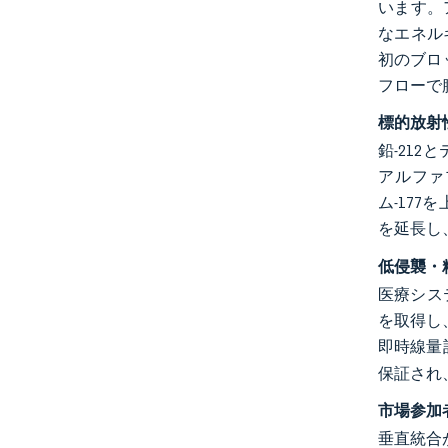
います。
なエネル
初のブロ
フローで
標的放射
鉛-212
アルファ
ム-17
を延長し
低侵襲・
医療シス
を取得し
即時線量
保証され
市場参加
垂直統合が