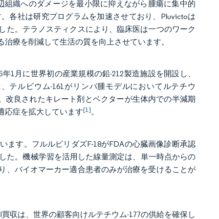
、周辺組織へのダメージを最小限に抑えながら腫瘍に集中的
社は研究プログラムを加速させており、Pluvictoは
した。テラノスティクスにより、臨床医は一つのワーク
る治療を削減して生活の質を向上させています。
2025年1月に世界初の産業規模の鉛-212製造施設を開設し、
テルビウム-161がリンパ腫モデルにおいてルテチウ
す。改良されたキレート剤とベクターが生体内での半減期
[1]
適応症を拡大しています
。
ます。フルルピリダズF-18がFDAの心臓画像診断承認
ました。機械学習を活用した線量測定は、単一時点からの
り、バイオマーカー適合患者のみが治療を受けることが
rol買収は、世界の顧客向けルテチウム-177の供給を確保し