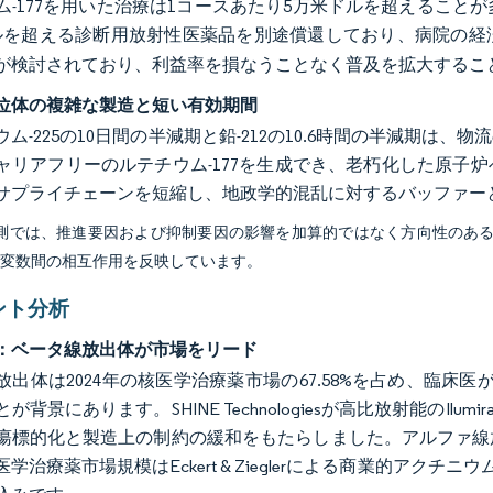
ム-177を用いた治療は1コースあたり5万米ドルを超えること
ドルを超える診断用放射性医薬品を別途償還しており、病院の経
が検討されており、利益率を損なうことなく普及を拡大するこ
位体の複雑な製造と短い有効期間
ウム-225の10日間の半減期と鉛-212の10.6時間の半減期
ャリアフリーのルテチウム-177を生成でき、老朽化した原子
サプライチェーンを短縮し、地政学的混乱に対するバッファー
予測では、推進要因および抑制要因の影響を加算的ではなく方向性のあ
び変数間の相互作用を反映しています。
ント分析
：ベータ線放出体が市場をリード
出体は2024年の核医学治療薬市場の67.58%を占め、臨床医が
が背景にあります。SHINE Technologiesが高比放射能のIl
瘍標的化と製造上の制約の緩和をもたらしました。アルファ線
学治療薬市場規模はEckert & Zieglerによる商業的アクチニウム