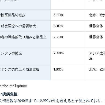
射性医薬品の進歩
5.80%
北米、欧
・精密医療への需要増大
3.10%
世界全体
加者の戦略的取り組みと製品上
2.70%
世界全体
インフラの拡充
2.40%
アジア太
及
ビデンスの向上と償還支援
1.60%
北米、欧
or Intelligence
い疾病負担
ん罹患数は2040年までに2,990万件を超えると予測されて