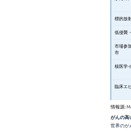
標的放
低侵襲
市場参
市
核医学
臨床エ
情報源: Mord
がんの高
世界のが