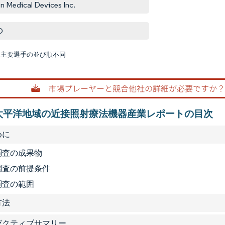
n Medical Devices Inc.
D
:主要選手の並び順不同
画像 © M
太平洋地域の近接照射療法機器産業レポートの目次
めに
1 調査の成果物
2 調査の前提条件
 調査の範囲
方法
グゼクティブサマリー