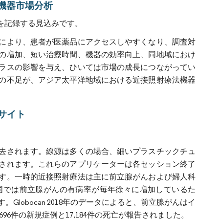
療法機器市場分析
%を記録する見込みです。
により、患者が医薬品にアクセスしやすくなり、調査対
の増加、短い治療時間、機器の効率向上、同地域におけ
ラスの影響を与え、ひいては市場の成長につながってい
の不足が、アジア太平洋地域における近接照射療法機器
サイト
去されます。線源は多くの場合、細いプラスチックチュ
されます。これらのアプリケーターは各セッション終了
す。一時的近接照射療法は主に前立腺がんおよび婦人科
国では前立腺がんの有病率が毎年徐々に増加しているた
obocan 2018年のデータによると、前立腺がんはイ
696件の新規症例と17,184件の死亡が報告されました。