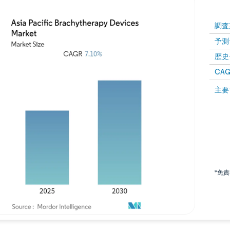
調査
予測
歴史
CAG
主要
*免
画像 © Mordor Intelligence。再利用にはCC BY 4.0の表示が必要です。