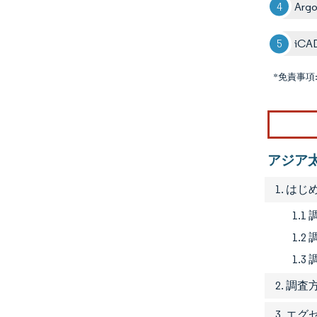
Argo
iCA
*免責事項
アジア
1. はじ
1.
1.
1.3
2. 調査
3. エ