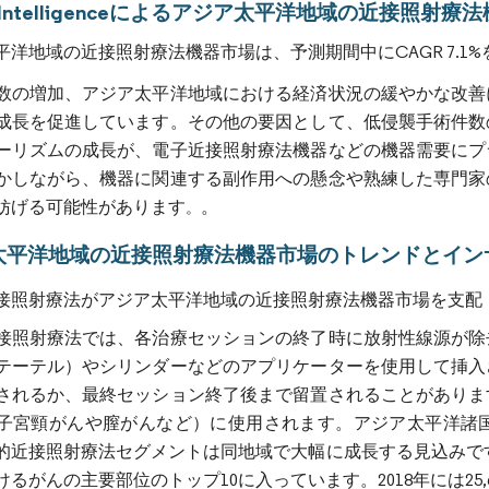
or Intelligenceによるアジア太平洋地域の近接照射
平洋地域の近接照射療法機器市場は、予測期間中にCAGR 7.1
数の増加、アジア太平洋地域における経済状況の緩やかな改善
成長を促進しています。その他の要因として、低侵襲手術件数
ーリズムの成長が、電子近接照射療法機器などの機器需要にプ
かしながら、機器に関連する副作用への懸念や熟練した専門家
妨げる可能性があります
。
。
太平洋地域の近接照射療法機器市場のトレンドとイン
接照射療法がアジア太平洋地域の近接照射療法機器市場を支配
接照射療法では、各治療セッションの終了時に放射性線源が除
テーテル）やシリンダーなどのアプリケーターを使用して挿入
されるか、最終セッション終了後まで留置されることがありま
子宮頸がんや膣がんなど）に使用されます。アジア太平洋諸
的近接照射療法セグメントは同地域で大幅に成長する見込みです。Gl
るがんの主要部位のトップ10に入っています。2018年には25,