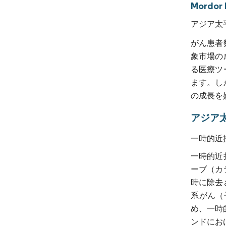
Mord
アジア太
がん患者
象市場の
る医療ツ
ます。し
の成長を
アジア
一時的近
一時的近
ーブ（カ
時に除去
系がん（
め、一時
ンドにおけ