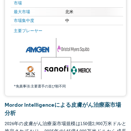
市場
最大市場
北米
市場集中度
中
画像 © Mordor Intelligence。再利用にはCC BY 4.0の表示が必要です。
主要プレーヤー
*免責事項:主要選手の並び順不同
Mordor Intelligenceによる皮膚がん治療薬市場
分析
2026年の皮膚がん治療薬市場規模は150億2,900万米ドルと