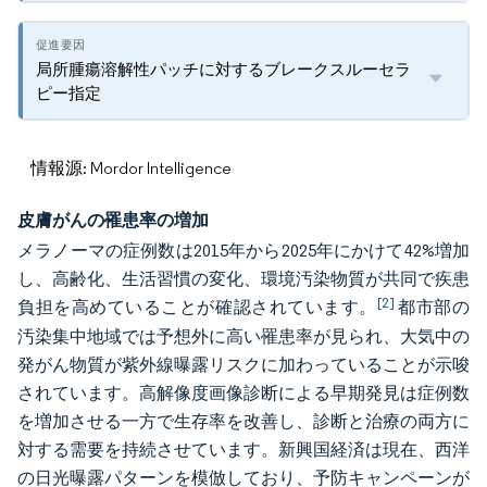
局所腫瘍溶解性パッチに対するブレークスルーセラ
ピー指定
情報源: Mordor Intelligence
皮膚がんの罹患率の増加
メラノーマの症例数は2015年から2025年にかけて42%増加
し、高齢化、生活習慣の変化、環境汚染物質が共同で疾患
[2]
負担を高めていることが確認されています。
都市部の
汚染集中地域では予想外に高い罹患率が見られ、大気中の
発がん物質が紫外線曝露リスクに加わっていることが示唆
されています。高解像度画像診断による早期発見は症例数
を増加させる一方で生存率を改善し、診断と治療の両方に
対する需要を持続させています。新興国経済は現在、西洋
の日光曝露パターンを模倣しており、予防キャンペーンが