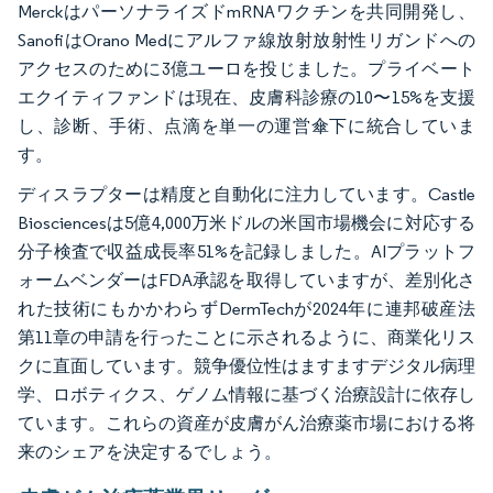
MerckはパーソナライズドmRNAワクチンを共同開発し、
SanofiはOrano Medにアルファ線放射放射性リガンドへの
アクセスのために3億ユーロを投じました。プライベート
エクイティファンドは現在、皮膚科診療の10〜15%を支援
し、診断、手術、点滴を単一の運営傘下に統合していま
す。
ディスラプターは精度と自動化に注力しています。Castle
Biosciencesは5億4,000万米ドルの米国市場機会に対応する
分子検査で収益成長率51%を記録しました。AIプラットフ
ォームベンダーはFDA承認を取得していますが、差別化さ
れた技術にもかかわらずDermTechが2024年に連邦破産法
第11章の申請を行ったことに示されるように、商業化リス
クに直面しています。競争優位性はますますデジタル病理
学、ロボティクス、ゲノム情報に基づく治療設計に依存し
ています。これらの資産が皮膚がん治療薬市場における将
来のシェアを決定するでしょう。