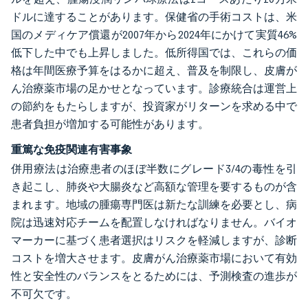
ドルに達することがあります。保健省の手術コストは、米
国のメディケア償還が2007年から2024年にかけて実質46%
低下した中でも上昇しました。低所得国では、これらの価
格は年間医療予算をはるかに超え、普及を制限し、皮膚が
ん治療薬市場の足かせとなっています。診療統合は運営上
の節約をもたらしますが、投資家がリターンを求める中で
患者負担が増加する可能性があります。
重篤な免疫関連有害事象
併用療法は治療患者のほぼ半数にグレード3/4の毒性を引
き起こし、肺炎や大腸炎など高額な管理を要するものが含
まれます。地域の腫瘍専門医は新たな訓練を必要とし、病
院は迅速対応チームを配置しなければなりません。バイオ
マーカーに基づく患者選択はリスクを軽減しますが、診断
コストを増大させます。皮膚がん治療薬市場において有効
性と安全性のバランスをとるためには、予測検査の進歩が
不可欠です。