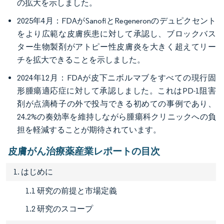
の拡大を示しました。
2025年4月：FDAがSanofiとRegeneronのデュピクセント
をより広範な皮膚疾患に対して承認し、ブロックバス
ター生物製剤がアトピー性皮膚炎を大きく超えてリー
チを拡大できることを示しました。
2024年12月：FDAが皮下ニボルマブをすべての現行固
形腫瘍適応症に対して承認しました。これはPD-1阻害
剤が点滴椅子の外で投与できる初めての事例であり、
24.2%の奏効率を維持しながら腫瘍科クリニックへの負
担を軽減することが期待されています。
皮膚がん治療薬産業レポートの目次
1. はじめに
1.1 研究の前提と市場定義
1.2 研究のスコープ