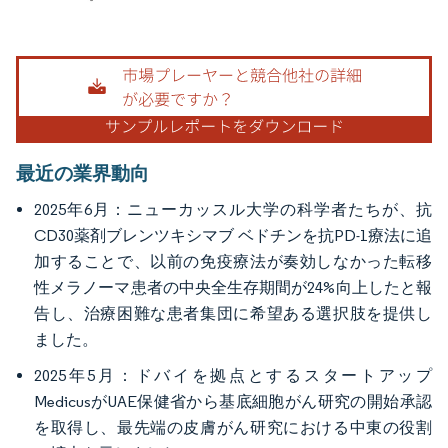
画像 © Mordor Intelligence。再利用にはCC BY 4.0の表示が必要です。
最近の業界動向
2025年6月：ニューカッスル大学の科学者たちが、抗
CD30薬剤ブレンツキシマブ ベドチンを抗PD-1療法に追
加することで、以前の免疫療法が奏効しなかった転移
性メラノーマ患者の中央全生存期間が24%向上したと報
告し、治療困難な患者集団に希望ある選択肢を提供し
ました。
2025年5月：ドバイを拠点とするスタートアップ
MedicusがUAE保健省から基底細胞がん研究の開始承認
を取得し、最先端の皮膚がん研究における中東の役割