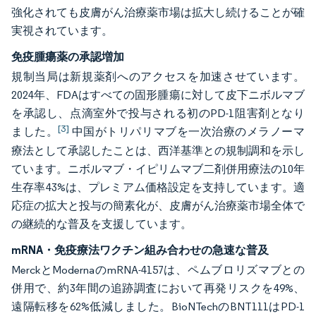
強化されても皮膚がん治療薬市場は拡大し続けることが確
実視されています。
免疫腫瘍薬の承認増加
規制当局は新規薬剤へのアクセスを加速させています。
2024年、FDAはすべての固形腫瘍に対して皮下ニボルマブ
を承認し、点滴室外で投与される初のPD-1阻害剤となり
[3]
ました。
中国がトリパリマブを一次治療のメラノーマ
療法として承認したことは、西洋基準との規制調和を示し
ています。ニボルマブ・イピリムマブ二剤併用療法の10年
生存率43%は、プレミアム価格設定を支持しています。適
応症の拡大と投与の簡素化が、皮膚がん治療薬市場全体で
の継続的な普及を支援しています。
mRNA・免疫療法ワクチン組み合わせの急速な普及
MerckとModernaのmRNA-4157は、ペムブロリズマブとの
併用で、約3年間の追跡調査において再発リスクを49%、
遠隔転移を62%低減しました。BioNTechのBNT111はPD-1