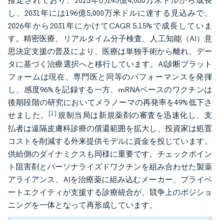
推定されており、2025年の145億4,000万米ドルから成長
し、2031年には196億5,000万米ドルに達する見込みで、
2026年から2031年にかけてCAGR 5.15%で成長していま
す。精密医療、リアルタイム分子検査、人工知能（AI）意
思決定支援の普及により、医療は単独手術から離れ、デー
タに基づく治療選択へと移行しています。AI診断プラット
フォームは現在、専門医と同等のパフォーマンスを発揮
し、感度96%を記録する一方、mRNAベースのワクチンは
後期段階の研究においてメラノーマの再発率を49%低下さ
[1]
せました。
規制当局は新規薬剤の審査を迅速化し、支
払者は遠隔皮膚科診療の償還範囲を拡大し、投資家は処置
コストを削減する外来提供モデルに資金を投じています。
供給側のダイナミクスも同様に重要です。チェックポイン
ト阻害剤とパーソナライズドワクチンを組み合わせた製薬
アライアンス、AIを治療薬に組み込むメーカー、プライベ
ートエクイティが支援する診療統合が、競争上のポジショ
ニングを一体となって再形成しています。