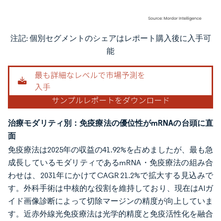
注記: 個別セグメントのシェアはレポート購入後に入手可
画像 © Mordor Intelligence。再利用にはCC BY 4.0の表示が必要です。
能
治療モダリティ別：免疫療法の優位性がmRNAの台頭に直
面
免疫療法は2025年の収益の41.92%を占めましたが、最も急
成長しているモダリティであるmRNA・免疫療法の組み合
わせは、2031年にかけてCAGR 21.2%で拡大する見込みで
す。外科手術は中核的な役割を維持しており、現在はAIガ
イド画像診断によって切除マージンの精度が向上していま
す。近赤外線光免疫療法は光学的精度と免疫活性化を融合