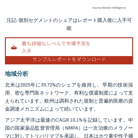
注記: 個別セグメントのシェアはレポート購入後に入手可
画像 © Mordor Intelligence。再利用にはCC BY 4.0の表示が必要です。
能
地域分析
北米は2025年に39.72%のシェアを維持し、早期の技術採
用、密な専門医ネットワーク、有利な償還制度によって支
えられています。欧州は調和された規制と普遍的医療の資
金調達メカニズムによって続いています。
アジア太平洋は最速のCAGR 10.1%を記録しています。中
国の国家薬品監督管理局（NMPA）は一次治療のメラノー
マに対してトリパリマブを承認し、日本はホウ素中性子捕