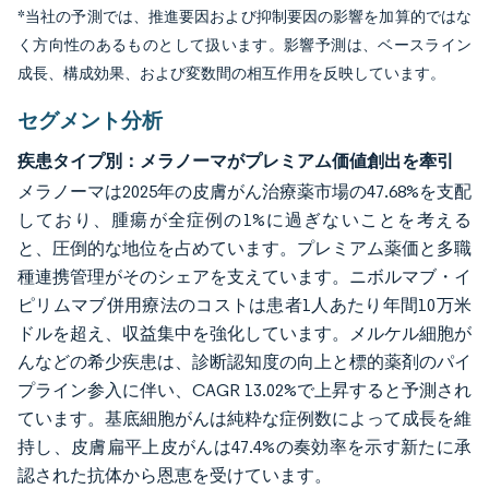
*当社の予測では、推進要因および抑制要因の影響を加算的ではな
く方向性のあるものとして扱います。影響予測は、ベースライン
成長、構成効果、および変数間の相互作用を反映しています。
セグメント分析
疾患タイプ別：メラノーマがプレミアム価値創出を牽引
メラノーマは2025年の皮膚がん治療薬市場の47.68%を支配
しており、腫瘍が全症例の1%に過ぎないことを考える
と、圧倒的な地位を占めています。プレミアム薬価と多職
種連携管理がそのシェアを支えています。ニボルマブ・イ
ピリムマブ併用療法のコストは患者1人あたり年間10万米
ドルを超え、収益集中を強化しています。メルケル細胞が
んなどの希少疾患は、診断認知度の向上と標的薬剤のパイ
プライン参入に伴い、CAGR 13.02%で上昇すると予測され
ています。基底細胞がんは純粋な症例数によって成長を維
持し、皮膚扁平上皮がんは47.4%の奏効率を示す新たに承
認された抗体から恩恵を受けています。