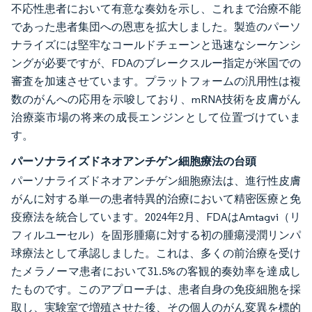
不応性患者において有意な奏効を示し、これまで治療不能
であった患者集団への恩恵を拡大しました。製造のパーソ
ナライズには堅牢なコールドチェーンと迅速なシーケンシ
ングが必要ですが、FDAのブレークスルー指定が米国での
審査を加速させています。プラットフォームの汎用性は複
数のがんへの応用を示唆しており、mRNA技術を皮膚がん
治療薬市場の将来の成長エンジンとして位置づけていま
す。
パーソナライズドネオアンチゲン細胞療法の台頭
パーソナライズドネオアンチゲン細胞療法は、進行性皮膚
がんに対する単一の患者特異的治療において精密医療と免
疫療法を統合しています。2024年2月、FDAはAmtagvi（リ
フィルユーセル）を固形腫瘍に対する初の腫瘍浸潤リンパ
球療法として承認しました。これは、多くの前治療を受け
たメラノーマ患者において31.5%の客観的奏効率を達成し
たものです。このアプローチは、患者自身の免疫細胞を採
取し、実験室で増殖させた後、その個人のがん変異を標的