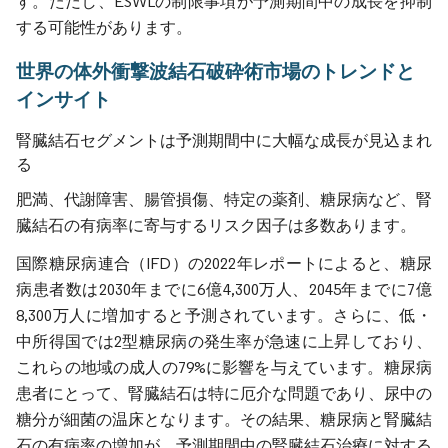
す。ただし、ESWLの制限事項が予測期間中の成長を抑制
する可能性があります。
世界の体外衝撃波結石破砕術市場のトレンドと
インサイト
腎臓結石セグメントは予測期間中に大幅な成長が見込まれ
る
肥満、代謝障害、腸管損傷、特定の薬剤、糖尿病など、腎
臓結石の有病率に寄与するリスク因子は多数あります。
国際糖尿病連合（IFD）の2022年レポートによると、糖尿
病患者数は2030年までに6億4,300万人、2045年までに7億
8,300万人に増加すると予測されています。さらに、低・
中所得国では2型糖尿病の発生率が急速に上昇しており、
これらの地域の成人の79%に影響を与えています。糖尿病
患者にとって、腎臓結石は特に厄介な問題であり、尿中の
糖分が細菌の温床となります。その結果、糖尿病と腎臓結
石の有病率の増加が、予測期間中の腎臓結石治療に対する