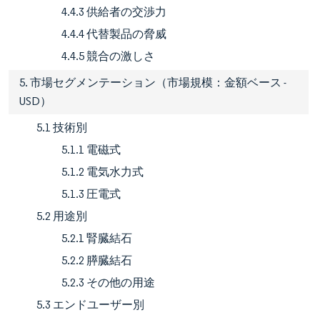
4.4.3 供給者の交渉力
4.4.4 代替製品の脅威
4.4.5 競合の激しさ
5. 市場セグメンテーション（市場規模：金額ベース -
USD）
5.1 技術別
5.1.1 電磁式
5.1.2 電気水力式
5.1.3 圧電式
5.2 用途別
5.2.1 腎臓結石
5.2.2 膵臓結石
5.2.3 その他の用途
5.3 エンドユーザー別