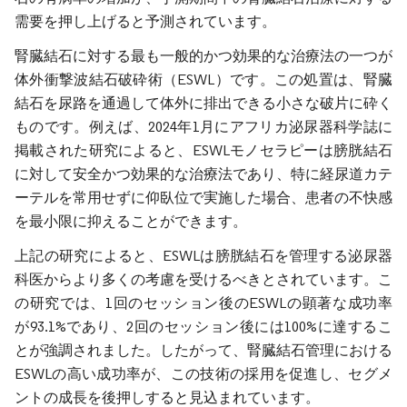
需要を押し上げると予測されています。
腎臓結石に対する最も一般的かつ効果的な治療法の一つが
体外衝撃波結石破砕術（ESWL）です。この処置は、腎臓
結石を尿路を通過して体外に排出できる小さな破片に砕く
ものです。例えば、2024年1月にアフリカ泌尿器科学誌に
掲載された研究によると、ESWLモノセラピーは膀胱結石
に対して安全かつ効果的な治療法であり、特に経尿道カテ
ーテルを常用せずに仰臥位で実施した場合、患者の不快感
を最小限に抑えることができます。
上記の研究によると、ESWLは膀胱結石を管理する泌尿器
科医からより多くの考慮を受けるべきとされています。こ
の研究では、1回のセッション後のESWLの顕著な成功率
が93.1%であり、2回のセッション後には100%に達するこ
とが強調されました。したがって、腎臓結石管理における
ESWLの高い成功率が、この技術の採用を促進し、セグメ
ントの成長を後押しすると見込まれています。