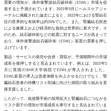
需要の増加が、体外衝撃波結石破砕術（ESWL）市場を促
進すると予測されています。2022年9月にヘルスケアジャ
ーナルに掲載された論文によると、2022年における腎結石
症の世界的な有病率は約20%でした。また、腎臓結石疾患
による健康上および経済的な負担は世界的に甚大です。そ
のため、結石破砕術などの処置に対するニーズが高まって
おり、体外衝撃波結石破砕術（ESWL）装置の需要を押し
上げています。
製品・サービスの発売や合併・買収が、予測期間中の市場
成長を後押しすると見込まれています。例えば、2023年2
月に英国のBHR大学病院でESWLが導入されました。
ESWL装置の導入は患者体験を向上させるだけでなく、腎
臓結石患者の待機リスト削減に向けた病院の取り組みを直
接支援しました。
したがって、低侵襲手術の採用拡大と腎臓結石につながる
リスク因子の増加が市場成長を牽引すると見込まれていま