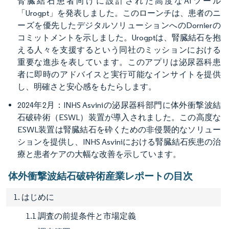
腎臓結石患者向けに設計された高度なAIツール
「Urogpt」を発表しました。このローンチは、患者のニ
ーズを優先したデジタルソリューションへのDornierの
コミットメントを示しました。Urogptは、腎臓結石を抱
える人々を支援するという同社のミッションにおける
重要な進歩を表しています。このアプリは泌尿器科患
者に即時のアドバイスと実行可能なインサイトを提供
し、明確さと安心感をもたらします。
2024年2月：INHS Asviniの泌尿器科部門に体外衝撃波結
石破砕術（ESWL）装置が導入されました。この高度な
ESWL装置は腎臓結石を砕くための非侵襲的なソリュー
ションを提供し、INHS Asviniにおける腎臓結石疾患の治
療と患者ケアの大幅な改善を示しています。
体外衝撃波結石破砕術産業レポートの目次
1. はじめに
1.1 調査の前提条件と市場定義