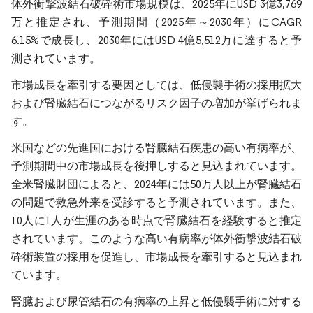
体外衝撃波結石破砕術市場規模は、2025年にUSD 3億3,769
万と推定され、予測期間（2025年～2030年）にCAGR
6.15%で成長し、2030年にはUSD 4億5,512万に達すると予
測されています。
市場成長を牽引する要因としては、低侵襲手術の採用拡大
および腎臓結石につながるリスク因子の増加が挙げられま
す。
米国などの先進国における腎臓結石疾患の高い有病率が、
予測期間中の市場成長を後押しすると見込まれています。
全米腎臓財団によると、2024年には50万人以上が腎臓結石
の問題で救急外来を受診すると予測されています。また、
10人に1人が生涯のある時点で腎臓結石を経験すると推定
されています。このような高い有病率が体外衝撃波結石破
砕術装置の採用を促進し、市場成長を牽引すると見込まれ
ています。
腎臓および尿管結石の有病率の上昇と低侵襲手術に対する