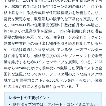
で成長し、2031年までに4.21兆米ドルに達する見込みであ
る。2025年後半における住宅ローン金利の緩和と、住宅価
格上昇を上回る賃金成長が住宅取得能力を改善しており、
需要を安定させ、取引活動の段階的な正常化を支援してい
る。2025年11月の住宅販売仮契約件数は前月比3.3%増と、
約3年ぶりの最高水準を記録し、2026年初頭に向けた潜在
需要の顕在化を示している。住宅ローンの金利ロックイン
効果が中古住宅の売り出し物件を引き続き抑制しているた
め、供給は逼迫した状態が続いているが、一方でビルダー
は在庫を追加し、価格感応度の高いサブマーケットで販売
量を維持するためのインセンティブを展開している。2023
年から2024年にかけて前年比21%急騰した保険コストは全
国的な逆風となっており、フロリダ州のような高リスク地
域では年間平均コストが6,000米ドルを超えるなど、保険
[1]
料の上昇が特に大きな負担となっている。
レポートの主要ポイント
物件タイプ別では、アパート・コンドミニアムが