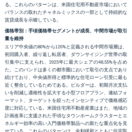
る。これらのパターンは、米国住宅用不動産市場において
バランスの取れたチャネルミックスの一部として持続的な
賃貸成長を示唆している。
価格帯別：手頃価格帯セグメントが成長、中間市場が取引
量を維持
エリア中央値の80%から120%と定義される中間市場層は、
初回購入者、繰り返し転居者、ダウンサイジング世帯の取
引集中に支えられ、2025年に最大シェアの48.55%を占め
た。このバンドは多くの都市圏において取引の支点であり
続けており、中央値所得と標準的な住宅ローン引受に最も
近く整合しているためである。ビルダーは、初期月次支払
いを削減し適格性を拡大する小型フロアプラン、連結フォ
ーマット、ターゲットを絞ったインセンティブで価格感応
度に対応している。米国住宅用不動産産業はまた、地域の
計画改革に支援された手頃なタウンホームクラスターとエ
ネルギー効率の高い入門価格帯製品への新たな重点化を見
せている。これらのパターンは、金利緩和とともに住宅取