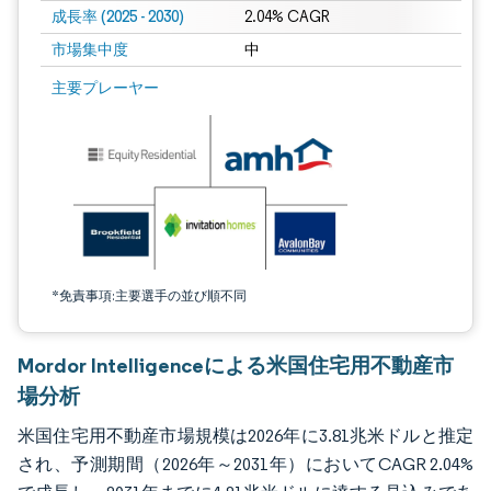
成長率 (2025 - 2030)
2.04% CAGR
市場集中度
中
画像 © Mordor Intelligence。再利用にはCC BY 4.0の表示が必要です。
主要プレーヤー
*免責事項:主要選手の並び順不同
Mordor Intelligenceによる米国住宅用不動産市
場分析
米国住宅用不動産市場規模は2026年に3.81兆米ドルと推定
され、予測期間（2026年～2031年）においてCAGR 2.04%