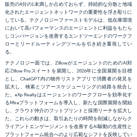
販売の4分の1未満しか占めておらず、持続的な分散と地域
化されたエージェントネットワークの重要性を浮き彫りに
している。テクノロジーファーストモデルは、低在庫環境
において高パフォーマンスのエージェントに利益をもたら
しコンバージョンを改善するエンドツーエンドのワークフ
ローとリードルーティングツールを引き続き重視してい
る。
テクノロジー面では、ZillowがエージェントのためのAI対
応Zillow Proスイートを展開し、2026年に全国展開を目標
とし、ChatGPT内の物件リストアプリで消費者の発見を
拡大し、検索とツアースケジューリングの経路を統合し
た。eXp Realtyはエージェントのワークフローを効率化す
るMiraプラットフォームを導入し、新たな国際展開を開始
し、クラウド仲介のフットプリントと採用リーチを拡大し
た。これらの動きは、取引あたりの時間を削減しながらク
ライアントエンゲージメントを改善するAI駆動の生産性と
プラットフォーム統合へのより広範なシフトを反映してい