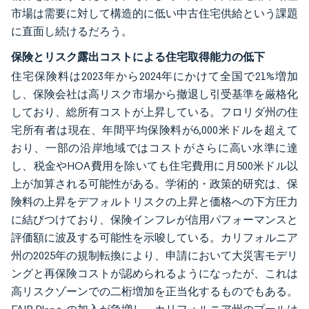
市場は需要に対して構造的に低い中古住宅供給という課題
に直面し続けるだろう。
保険とリスク露出コストによる住宅取得能力の低下
住宅保険料は2023年から2024年にかけて全国で21%増加
し、保険会社は高リスク市場から撤退し引受基準を厳格化
しており、総所有コストが上昇している。フロリダ州の住
宅所有者は現在、年間平均保険料が6,000米ドルを超えて
おり、一部の沿岸地域ではコストがさらに高い水準に達
し、税金やHOA費用を除いても住宅費用に月500米ドル以
上が加算される可能性がある。学術的・政策的研究は、保
険料の上昇をデフォルトリスクの上昇と価格への下方圧力
に結びつけており、保険インフレが信用パフォーマンスと
評価額に波及する可能性を示唆している。カリフォルニア
州の2025年の規制転換により、申請において大災害モデリ
ングと再保険コストが認められるようになったが、これは
高リスクゾーンでの二桁増加を正当化するものでもある。