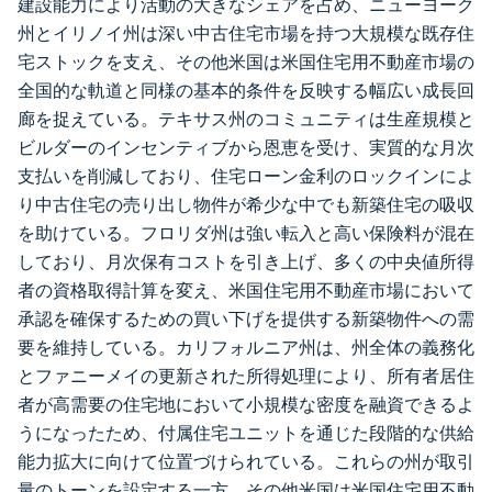
建設能力により活動の大きなシェアを占め、ニューヨーク
州とイリノイ州は深い中古住宅市場を持つ大規模な既存住
宅ストックを支え、その他米国は米国住宅用不動産市場の
全国的な軌道と同様の基本的条件を反映する幅広い成長回
廊を捉えている。テキサス州のコミュニティは生産規模と
ビルダーのインセンティブから恩恵を受け、実質的な月次
支払いを削減しており、住宅ローン金利のロックインによ
り中古住宅の売り出し物件が希少な中でも新築住宅の吸収
を助けている。フロリダ州は強い転入と高い保険料が混在
しており、月次保有コストを引き上げ、多くの中央値所得
者の資格取得計算を変え、米国住宅用不動産市場において
承認を確保するための買い下げを提供する新築物件への需
要を維持している。カリフォルニア州は、州全体の義務化
とファニーメイの更新された所得処理により、所有者居住
者が高需要の住宅地において小規模な密度を融資できるよ
うになったため、付属住宅ユニットを通じた段階的な供給
能力拡大に向けて位置づけられている。これらの州が取引
量のトーンを設定する一方、その他米国は米国住宅用不動