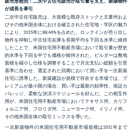
販売形態別：二次中古住宅販売が取引量を支え、新築物件
が成長を牽引
二次中古住宅販売は、大規模な既存ストックと主要州およ
びその他米国全体における確立された住宅地・学区の魅力
により、2025年に88.44%を占めた。ロックインが売り出し
物件を抑制し中古住宅在庫を長期平均を下回る水準に維持
したことで、米国住宅用不動産市場において取引量が歴史
的水準を下回る中でも価格が維持された。ビルダーは敷地
面積を縮小し仕様を調整することで月次支払い総額を引受
基準に合わせ、選定された回廊において買い手を一次新築
住宅に誘導した。新築建設が規模で存在する市場では、プ
レミアムが最小限の場合、買い手は最新の効率性、保証カ
バレッジ、柔軟な決済スケジュールを好んだ。この相互作
用が、米国住宅用不動産市場においてテキサス州、カリフ
ォルニア州、フロリダ州、ニューヨーク州、イリノイ州、
その他米国全体の取引ミックスを導いた。
一次新築物件の米国住宅用不動産市場規模は2031年まで