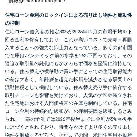
情報源: Mordor Intelligence
住宅ローン金利のロックインによる売り出し物件と流動性
の抑制
住宅ローン借入者の推定80%が2025年12月の市場平均を下
回る金利を保有しており、これが高いコストで売却・再購
入することへの強力な抑止力となっている。多くの都市圏
で在庫はパンデミック前の水準を25%下回っており、その
逼迫が取引量の鈍化にもかかわらず価格を堅調に維持して
いる。住み替えや横移動の買い手にとっての住宅取得能力
の差は大きく、年齢層を超えた転居を減少させる事実上の
流動性税として機能している。住み替え売り手に依存する
取引チェーンも影響を受けており、人気の学区や確立され
た住宅地における入門価格帯の在庫を制約している。住宅
ローン金利の持続的な緩和がこの抑制要因を緩和するとみ
られ、一部の予測では2026年後半までに金利が5%台後半
に近づくとされており、時間をかけてより多くの売り出し
物件を解放するだろう。それまでの間、米国住宅用不動産