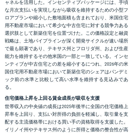
ャネルを活用した。インセンティブパッケージには、手頃
な月次支払いを実現しながら吸収を維持するための小型フ
ロアプランや縮小した敷地面積も含まれており、米国住宅
用不動産市場において希少な中古住宅に対する競争力ある
選択肢として新築住宅を位置づけた。この価格設定と融資
戦略は、土地パイプラインが深く開発サイクルが速い場所
で最も顕著であり、テキサス州とフロリダ州、および生産
能力を維持するその他米国の一部と一致している。インセ
ンティブが中古住宅との差を縮小するにつれ、2026年の米
国住宅用不動産市場において新築住宅のシェアはパンデミ
ック前の水準と比較して高い水準を維持する見込みであ
る。
住宅価格上昇を上回る賃金成長が吸収を支援
世帯収入の中央値の成長は2025年後半に全国の住宅価格上
昇率を上回り、支払い対所得の負担を軽減し、取引量を支
配する主流価格帯における買い手の資格取得を支援した。
イリノイ州やテキサス州のように所得と価格の整合性が高