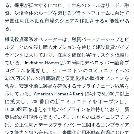
る。採用が拡大するにつれ、これらのツールはリード、融
資、決済全体のループを閉じるプラットフォームに向けて
米国住宅用不動産市場のシェアを移動させる可能性があ
る。
機関投資家系オペレーターは、融資パートナーシップとビ
ルダーとの先渡し購入オプションを通じて建設賃貸パイプ
ラインを拡大しており、在庫を確保し実行リスクを低減し
ている。Invitation Homesは2025年にデベロッパー融資プ
ログラムを開始し、ヒューストンのコミュニティへの
3,270万米ドルの初期融資と安定化後の取得オプションを
含み、安定化前に製品を確保するサプライチェーン戦略を
示している。American Homes 4 Rentは24州で61,000戸以上
に拡大し、200番目の新コミュニティをオープンし、
10,000区画を超える土地パイプラインを維持しており、新
築供給の可視性を支えている。これらの成長イニシアチブ
は、公正住宅とデータプライバシーに関するコンプライア
ンス能力と組み合わさり、米国住宅用不動産市場において