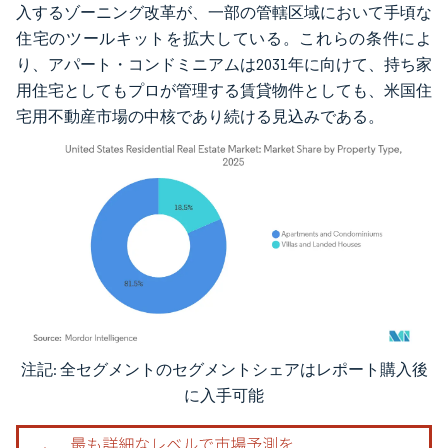
入するゾーニング改革が、一部の管轄区域において手頃な
住宅のツールキットを拡大している。これらの条件によ
り、アパート・コンドミニアムは2031年に向けて、持ち家
用住宅としてもプロが管理する賃貸物件としても、米国住
宅用不動産市場の中核であり続ける見込みである。
注記: 全セグメントのセグメントシェアはレポート購入後
画像 © Mordor Intelligence。再利用にはCC BY 4.0の表示が必要です。
に入手可能