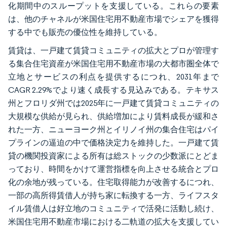
化期間中のスループットを支援している。これらの要素
は、他のチャネルが米国住宅用不動産市場でシェアを獲得
する中でも販売の優位性を維持している。
賃貸は、一戸建て賃貸コミュニティの拡大とプロが管理す
る集合住宅資産が米国住宅用不動産市場の大都市圏全体で
立地とサービスの利点を提供するにつれ、2031年まで
CAGR 2.29%でより速く成長する見込みである。テキサス
州とフロリダ州では2025年に一戸建て賃貸コミュニティの
大規模な供給が見られ、供給増加により賃料成長が緩和さ
れた一方、ニューヨーク州とイリノイ州の集合住宅はパイ
プラインの逼迫の中で価格決定力を維持した。一戸建て賃
貸の機関投資家による所有は総ストックの少数派にとどま
っており、時間をかけて運営指標を向上させる統合とプロ
化の余地が残っている。住宅取得能力が改善するにつれ、
一部の高所得賃借人が持ち家に転換する一方、ライフスタ
イル賃借人は好立地のコミュニティで活発に活動し続け、
米国住宅用不動産市場における二軌道の拡大を支援してい