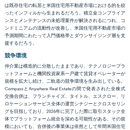
は既存住宅の転居と米国住宅用不動産市場における的を絞
ったインフィルから生まれるだろう。積立金コンプライア
ンスとメンテナンスの未処理案件が解決されるにつれ、コ
ンドミニアムの流動性が改善し、米国住宅用不動産市場の
予測期間にわたって入門価格帯とダウンサイジング層を支
援するだろう。
競争環境
仲介業は構造的に分散したままであり、テクノロジープラ
ットフォームと機関投資家系一戸建て賃貸オペレーターが
規模を拡大し続け、二軌道の競争環境を生み出している。
CompassとAnywhere Real Estateの間で発表された全株式
交換合併は、フランチャイズ、タイトル、エスクロー、リ
ロケーションサービス全体の運営シナジーとクロスセリン
グを目指しており、2026年に完了した際に取引スタック全
体でプラットフォーム統合を深める可能性がある。その規
模においても、合併後の事業体は依然として年間米国住宅