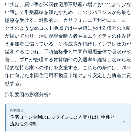
い州は、買い手が米国住宅用不動産市場においてより少な
い譲歩で引受基準を満たすため、このリバランスから最も
恩恵を受ける。対照的に、カリフォルニア州やニューヨー
ク州のような高コスト地域では中央値における倍率の乖離
が続いており、活動が現金購入者や高エクイティの住み替
え参加者に偏っている。所得成長が持続しインフレ圧力が
緩和するにつれ、手頃価格帯と中間市場層全体で吸収が改
善し、プロが管理する賃貸物件の入居率を維持しながら段
階的な持ち家への移行を支援する。これらの条件は、2031
年に向けた米国住宅用不動産市場のより安定した軌道に貢
献する。
抑制要因の影響分析
*
住宅ローン金利のロックインによる売り出し物件と
流動性の抑制