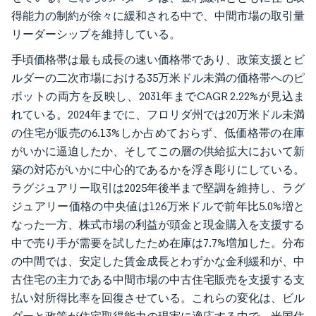
得能力の制約が徐々に緩和される中で、中間市場の取引量
リーダーシップを維持している。
手頃価格帯は最も成長の速い価格帯であり、政策支援とビ
ルダーの二次市場における35万米ドル未満の価格帯へのピ
ボットの両方を反映し、2031年までCAGR 2.22%が見込ま
れている。2024年までに、フロリダ州では20万米ドル未満
の住宅が販売の6.13%しか占めておらず、低価格帯の在庫
がいかに逼迫したか、そしてこの層の供給拡大において新
築の対応がいかに中心的であるかを浮き彫りにしている。
ラグジュアリー取引は2025年後半まで堅調を維持し、ラグ
ジュアリー価格の中央値は126万米ドルで前年比5.0%増と
なった一方、株式市場の利益が頭金と現金購入を支援する
中で売り手が需要を試したため在庫は7.7%増加した。分布
の中間では、安定した賃金成長とわずかな金利緩和が、中
古住宅の主力である中間市場の中古住宅販売を支援する支
払い対所得比率を回復させている。これらの変化は、ビル