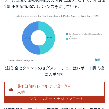
ダーと政策が住宅取得能力の現実に適応する中で、米国住
宅用不動産市場のリバランスを助けている。
注記: 全セグメントのセグメントシェアはレポート購入後
画像 © Mordor Intelligence。再利用にはCC BY 4.0の表示が必要です。
に入手可能