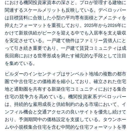
における機関投資家資本の深さと、プロが管理する建物に
関連するスケールメリットも反映している。デベロッパー
は目標賃料に合致した小型の平均専有面積とアメニティを
抑えたフォーマットを重視しており、2025年から2026年に
かけて新規供給がピークを迎える中でも入居率を支え吸収
を安定させている。一戸建て物件はファミリー賃借人にと
って引き続き重要であり、一戸建て賃貸コミュニティは成
長回廊における世帯形成を満たす補完的な手段として注目
を集めている。
ビルダーのインセンティブはサンベルト地域の複数の都市
圏で中古住宅との価格差を縮小しており、確立された住宅
地と通勤圏を共有する新築住宅コミュニティにおける集合
住宅の競争力を高めている。機関投資家系デベロッパー
は、持続的な雇用成長と供給制約のある市場において、イ
ンフィル機会と交通アクセスの良いサイトを優先し続けて
おり、予測期間中の価格設定を支援している。タウンホー
ムや小規模集合住宅を含む中間的な住宅フォーマットを導