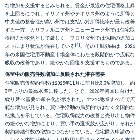
な増加を支援するとみられる。賃金が最近の住宅価格上昇
を上回るにつれ、イリノイ州やテキサス州のように所得と
中央値の整合性が高い州では支払い対所得比率が最も改善
する一方、カリフォルニア州とニューヨーク州では住宅取
得能力が依然として厳しく、フロリダ州では保険の追加コ
[2]
ストにより状況が混在している
。その正味効果は、2026
年の米国住宅用不動産市場全体にわたる段階的かつ広範な
吸収の改善であり、緩やかな回復を支援するものである。
保留中の販売件数増加に反映された潜在需要
住宅販売仮契約件数は2025年11月に前月比3.3%増加し、約
3年ぶりの最高水準に達したことで、2026年初頭に向けた
繰り延べ需要の顕在化が示された。4つの地域すべてで広
範な増加が見られ、買い手活動の局所的ではなく全国的な
転換点を示している。住宅取得能力の改善と売り出し物件
の緩やかな増加により、買い手の選択肢が広がり、それが
契約締結件数の増加につながっている。住宅購入申請のト
レンドと内覧活動は、より堅固な取引パイプラインを支持