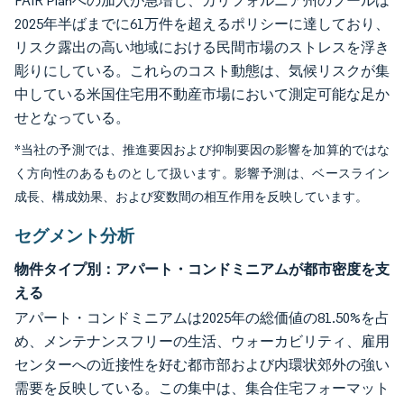
FAIR Planへの加入が急増し、カリフォルニア州のプールは
2025年半ばまでに61万件を超えるポリシーに達しており、
リスク露出の高い地域における民間市場のストレスを浮き
彫りにしている。これらのコスト動態は、気候リスクが集
中している米国住宅用不動産市場において測定可能な足か
せとなっている。
*当社の予測では、推進要因および抑制要因の影響を加算的ではな
く方向性のあるものとして扱います。影響予測は、ベースライン
成長、構成効果、および変数間の相互作用を反映しています。
セグメント分析
物件タイプ別：アパート・コンドミニアムが都市密度を支
える
アパート・コンドミニアムは2025年の総価値の81.50%を占
め、メンテナンスフリーの生活、ウォーカビリティ、雇用
センターへの近接性を好む都市部および内環状郊外の強い
需要を反映している。この集中は、集合住宅フォーマット