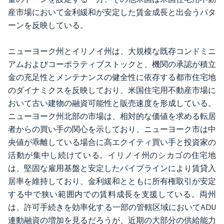
産市場において金利緩和が安定した賃金成長と出会うパタ
ーンを反映している。
ニューヨーク州とイリノイ州は、大規模な既存コンドミニ
アムおよびコーポラティブストックと、機関の承認が積立
金の充足性とメンテナンスの健全性に依存する都市住宅地
のダイナミクスを反映しており、米国住宅用不動産市場に
おいて古い建物の融資可能性と販売速度を形成している。
ニューヨーク州北部の市場は、相対的な価値を求める転居
者からの買い手の関心を示しており、ニューヨーク市は中
央値が乖離している場合に高エクイティ買い手と投資家の
活動が集中し続けている。イリノイ州のシカゴの住宅地
は、堅固な雇用基盤と安定したパイプラインにより賃貸入
居率を維持しており、金利緩和とともに所有権取引が安定
する中で狭い範囲内での賃料成長を支援している。両州
は、許可手続きを効率化する一部の管轄区域においてADU
連動融資の増加を見るだろうが、近期の大部分の供給能力