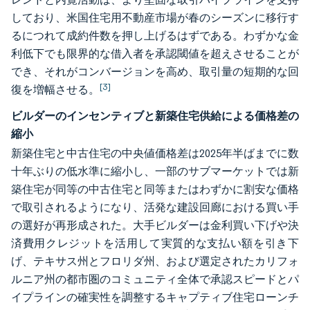
しており、米国住宅用不動産市場が春のシーズンに移行す
るにつれて成約件数を押し上げるはずである。わずかな金
利低下でも限界的な借入者を承認閾値を超えさせることが
でき、それがコンバージョンを高め、取引量の短期的な回
[3]
復を増幅させる。
ビルダーのインセンティブと新築住宅供給による価格差の
縮小
新築住宅と中古住宅の中央値価格差は2025年半ばまでに数
十年ぶりの低水準に縮小し、一部のサブマーケットでは新
築住宅が同等の中古住宅と同等またはわずかに割安な価格
で取引されるようになり、活発な建設回廊における買い手
の選好が再形成された。大手ビルダーは金利買い下げや決
済費用クレジットを活用して実質的な支払い額を引き下
げ、テキサス州とフロリダ州、および選定されたカリフォ
ルニア州の都市圏のコミュニティ全体で承認スピードとパ
イプラインの確実性を調整するキャプティブ住宅ローンチ