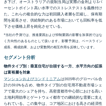
き下げ、オーストラリアの規制当局は実際の金利より3パ
ーセントポイント高い水準でのストレステストを義務付け
た。これらの複合的な力は初回購入者層を圧縮し、保有期
間を延長させ、供給制約のある市場においても回転率を低
下させ価格上昇を鈍化させている。
*当社の予測では、推進要因および抑制要因の影響を加算的ではな
く方向性のあるものとして扱います。影響予測は、ベースライン
成長、構成効果、および変数間の相互作用を反映しています。
セグメント分析
物件タイプ別：垂直住宅が台頭する一方、水平方向の拡張
は富裕層を対象
マンションおよびコンドミニアム
は2025年のグローバル合
計の59.0%を占め、物件タイプ別の住宅用不動産市場シェ
アで最大のシェアを持ち、高密度都市中心部における高い
土地利用効率とゲートウェイ都市での継続的な需要に支え
られている。この集中は、コア地区における高さの経済性