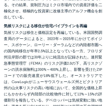
る。その結果、規制圧力はミクロ市場内での資産評価を二
極化させ、積極的な投資家に改修主導のアルファ機会を創
出している。
気候リスクによる移住が住宅パイプラインを再編
気候リスクは移住と価格設定を再編している。米国国勢調
査局のデータによると、2023年～2025年にかけてボイジ
ー、スポケーン、ローリー・ダーラムなどの内陸都市圏へ
の国内純移住が年率2.5%以上となっている一方、フロリダ
州沿岸部の郡では30年ぶりに純流出が記録された。連邦緊
急事態管理庁（FEMA）のリスク評価2.0の下、高リスクゾ
ーンの洪水保険料は300%～400%上昇し、影響を受けたZIP
コードでの販売速度が18%低下した。オーストラリアで
は、CoreLogicがニューサウスウェールズ州とビクトリア
州の山火事リスクの高い地域において、全国的な価格上昇
にもかかわらず内陸部の比較物件に対して12%～15%の評
価割引を報告している。デベロッパーは気候変動に強い地