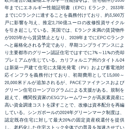
欧州連合の建築物エネルギー性能指令は、住宅物件が2030
年までにエネルギー性能証明書（EPC）Eランク、2033年
までにCランクに達することを義務付けており、約3,500万
戸に影響を与え、推定2,750億ユーロの改修投資サイクル
を引き起こしている。英国では、Eランク未満の賃貸物件
が2025年から賃貸禁止となり、2028年までにEPC Cランク
へと厳格化される予定であり、早期コンプライアンスによ
り主要都市のグリーン認証住宅ではすでに7%～11%の売却
プレミアムが生じている。カリフォルニア州のタイトル24
は新築一戸建て住宅に太陽光発電（PV）および蓄電池対
応インフラを義務付けており、初期費用として15,000～
20,000米ドルが追加されるが、PACEファイナンスおよび
グリーン住宅ローンプログラムによる支援がある。規制を
超えて、機関投資家のESGフレームワークが高炭素資産に
高い資金調達コストを課すことで、改修は資本配分を再編
している。シンガポールの2024年グリーンマーク制度は、
認定既存住宅に対して最大20%の固定資産税還付を提供
し、老朽化した住宅ストック全体での普及を加速させてい