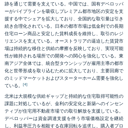
跡を通じて需要を支えている。中国では、国有デベロッパ
ーがパイプラインを吸収しプレミアム都市地区の安定を支
援する中でシェアを拡大しており、全国的な取引量は引き
続き合理化されている。日本の都市市場は低金利での長期
住宅ローン商品と安定した賃料成長を維持し、取引のレジ
リエンスを支えている。オーストラリアの逼迫した賃貸市
場は持続的な移住と供給の摩擦を反映しており、実現可能
性が維持される場所での開発への関心を強化している。東
南アジア全体では、統合型タウンシップが雇用主導の都市
化と世帯形成を取り込むために拡大しており、主要回廊で
のミッドマーケットおよびスターターホーム需要を強化し
[4]
ている。
北米は大規模な供給ギャップと持続的な住宅取得可能性の
課題に対処しているが、金利の安定化と新築へのインセン
ティブが住宅用不動産市場での取引解放を支援している。
デベロッパーは資金調達支援を伴う市場価格設定を継続
し、利益率圧力を相殺する在庫回転を追求し、購入者プロ