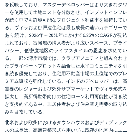
を反映しており、マスターデベロッパーはより大きなタワ
ーを使用して土地コストを分散させ、インプットインフレ
が続く中でも許容可能なプロジェクト利益率を維持してい
る。ヴィラおよび戸建住宅は最も成長の速いカテゴリーで
あり続け、2026年～2031年にかけて6.23%のCAGRが見込
まれており、富裕層の購入者がより広いスペース、プライ
バシー、低密度地区のライフスタイルの恩恵を求めてい
る。一部の湾岸市場では、クラブアメニティと組み合わせ
たプライベートプロットを融合した水平コミュニティを引
き続き優先しており、住宅用不動産市場の上位端でのプレ
ミアム吸収を強化している。インドのデベロッパーは、高
需要のレジャーおよび郊外サブマーケットでヴィラ形式を
拡大し、高所得世帯向けの住宅ローン利用可能性が引き続
き支援的である中、非居住者および住み替え需要の取り込
みを目指している。
北米および欧州におけるタウンハウスおよびデュプレック
スの成長は、高層建築形式を用いずに既存の地区内にユニ