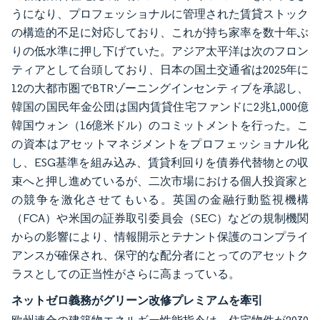
うになり、プロフェッショナルに管理された賃貸ストック
の構造的不足に対応しており、これが持ち家率を数十年ぶ
りの低水準に押し下げていた。アジア太平洋は次のフロン
ティアとして台頭しており、日本の国土交通省は2025年に
12の大都市圏でBTRゾーニングインセンティブを承認し、
韓国の国民年金公団は国内賃貸住宅ファンドに2兆1,000億
韓国ウォン（16億米ドル）のコミットメントを行った。こ
の資本はアセットマネジメントをプロフェッショナル化
し、ESG基準を組み込み、賃貸利回りを債券代替物との収
束へと押し進めているが、二次市場における個人投資家と
の競争を激化させてもいる。英国の金融行動監視機構
（FCA）や米国の証券取引委員会（SEC）などの規制機関
からの影響により、情報開示とテナント保護のコンプライ
アンスが確保され、保守的な配分者にとってのアセットク
ラスとしての正当性がさらに高まっている。
ネットゼロ義務がグリーン改修プレミアムを牽引