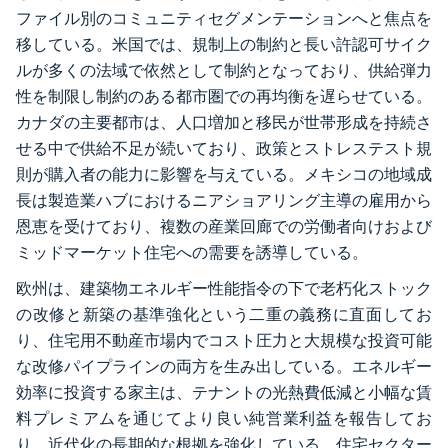
ファイル別のコミュニティセグメンテーションへと焦点を
移している。米国では、規制上の制約と長い許認可サイク
ルが多くの法域で依然として制約となっており、供給弾力
性を制限し制約のある都市圏での再均衡を遅らせている。
カナダの主要都市は、人口増加と移民が世帯形成を持続さ
せる中で供給不足が続いており、政策とストレステスト規
則が購入者の能力に影響を与えている。メキシコの地域成
長は製造業ハブにおけるニアショアリング主導の雇用から
恩恵を受けており、複数の産業回廊での労働者向けおよび
ミッドマーケット住宅への需要を誘導している。
欧州は、建築物エネルギー性能指令の下で老朽化ストック
の改修と新築の基準強化という二重の義務に直面してお
り、住宅用不動産市場内でコスト圧力と大規模な投資可能
な改修パイプラインの両方を生み出している。エネルギー
効率に投資する家主は、テナントの光熱費低減と小幅な賃
料プレミアムを通じてより良い純営業利益を報告してお
り、近代化の長期的な根拠を強化している。住宅セクター