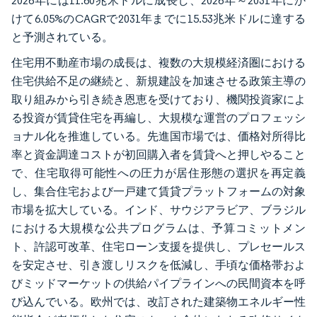
2026年には11.60兆米ドルに成長し、2026年～2031年にか
けて6.05%のCAGRで2031年までに15.53兆米ドルに達する
と予測されている。
住宅用不動産市場の成長は、複数の大規模経済圏における
住宅供給不足の継続と、新規建設を加速させる政策主導の
取り組みから引き続き恩恵を受けており、機関投資家によ
る投資が賃貸住宅を再編し、大規模な運営のプロフェッシ
ョナル化を推進している。先進国市場では、価格対所得比
率と資金調達コストが初回購入者を賃貸へと押しやること
で、住宅取得可能性への圧力が居住形態の選択を再定義
し、集合住宅および一戸建て賃貸プラットフォームの対象
市場を拡大している。インド、サウジアラビア、ブラジル
における大規模な公共プログラムは、予算コミットメン
ト、許認可改革、住宅ローン支援を提供し、プレセールス
を安定させ、引き渡しリスクを低減し、手頃な価格帯およ
びミッドマーケットの供給パイプラインへの民間資本を呼
び込んでいる。欧州では、改訂された建築物エネルギー性