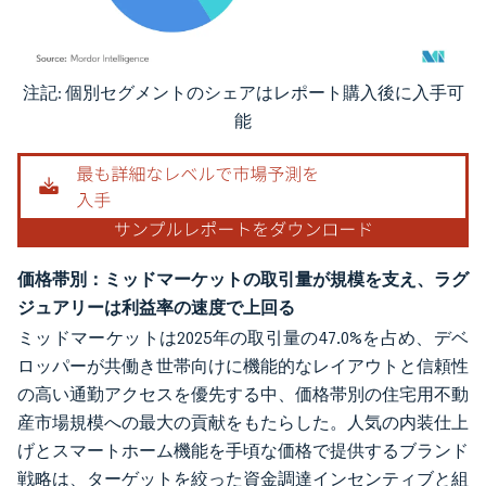
注記: 個別セグメントのシェアはレポート購入後に入手可
画像 © Mordor Intelligence。再利用にはCC BY 4.0の表示が必要です。
能
価格帯別：ミッドマーケットの取引量が規模を支え、ラグ
ジュアリーは利益率の速度で上回る
ミッドマーケットは2025年の取引量の47.0%を占め、デベ
ロッパーが共働き世帯向けに機能的なレイアウトと信頼性
の高い通勤アクセスを優先する中、価格帯別の住宅用不動
産市場規模への最大の貢献をもたらした。人気の内装仕上
げとスマートホーム機能を手頃な価格で提供するブランド
戦略は、ターゲットを絞った資金調達インセンティブと組