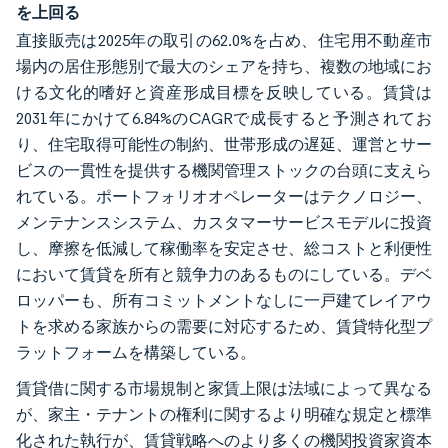
を上回る
直接販売は2025年の取引の62.0%を占め、住宅用不動産市
場内の居住形態別で最大のシェアを持ち、複数の地域にお
ける文化的嗜好と資産形成目標を反映している。賃貸は
2031年にかけて6.84%のCAGRで成長すると予測されてお
り、住宅取得可能性の制約、世帯形成の遅延、運営とサー
ビスの一貫性を提供する機関管理ストックの台頭に支えら
れている。ポートフォリオオペレーターはテクノロジー、
メンテナンスシステム、カスタマーサービスモデルに投資
し、摩擦を低減して稼働率を安定させ、総コストと利便性
において賃貸を所有と競争力のあるものにしている。デベ
ロッパーも、所有コミットメントなしに一戸建てレイアウ
トを求める家族からの需要に対応するため、賃貸特化型プ
ラットフォームを構築している。
賃貸借に関する市場規制と家賃上限は法域によって異なる
が、家主・テナントの権利に関するより明確な規定と標準
化された執行が、賃貸戦略へのより多くの機関投資家資本