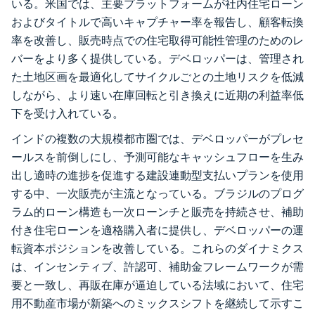
いる。米国では、主要プラットフォームが社内住宅ローン
およびタイトルで高いキャプチャー率を報告し、顧客転換
率を改善し、販売時点での住宅取得可能性管理のためのレ
バーをより多く提供している。デベロッパーは、管理され
た土地区画を最適化してサイクルごとの土地リスクを低減
しながら、より速い在庫回転と引き換えに近期の利益率低
下を受け入れている。
インドの複数の大規模都市圏では、デベロッパーがプレセ
ールスを前倒しにし、予測可能なキャッシュフローを生み
出し適時の進捗を促進する建設連動型支払いプランを使用
する中、一次販売が主流となっている。ブラジルのプログ
ラム的ローン構造も一次ローンチと販売を持続させ、補助
付き住宅ローンを適格購入者に提供し、デベロッパーの運
転資本ポジションを改善している。これらのダイナミクス
は、インセンティブ、許認可、補助金フレームワークが需
要と一致し、再販在庫が逼迫している法域において、住宅
用不動産市場が新築へのミックスシフトを継続して示すこ