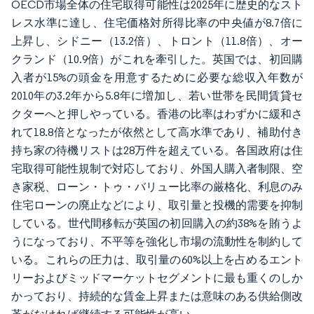
OECD市場全体の住宅取得可能性は2025年に歴史的なスト
レス水準に達し、住宅価格対所得比率の中央値が8.7倍に
上昇し、シドニー（13.2倍）、トロント（11.8倍）、オー
クランド（10.9倍）がこれを牽引した。英国では、初回購
入者が15%の頭金を用意するために必要な総収入年数が
2010年の3.2年から5.8年に増加し、若い世帯を民間賃貸セ
クターへと押しやっている。香港の比率はわずかに緩和さ
れて18.8倍となったが依然として高水準であり、補助付き
持ち家の待機リストは28万件を超えている。各国政府は住
宅取得可能性規制で対応しており、外国人購入者制限、空
き家税、ローン・トゥ・バリュー比率の厳格化、利息のみ
住宅ローンの廃止などにより、取引量と投機的需要を抑制
している。世代間移転が英国の初回購入の約38%を賄うよ
うになっており、不平等を強化し市場の流動性を制約して
いる。これらの圧力は、取引量の60%以上を占めるエント
リーおよびミッドマーケットセグメントに最も重くのしか
かっており、持続的な賃金上昇または意味のある供給側改