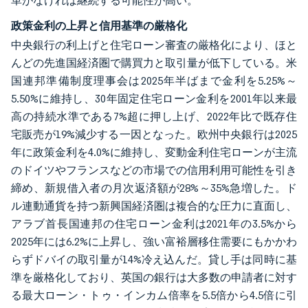
革がなければ継続する可能性が高い。
政策金利の上昇と信用基準の厳格化
中央銀行の利上げと住宅ローン審査の厳格化により、ほと
んどの先進国経済圏で購買力と取引量が低下している。米
国連邦準備制度理事会は2025年半ばまで金利を5.25%～
5.50%に維持し、30年固定住宅ローン金利を2001年以来最
高の持続水準である7%超に押し上げ、2022年比で既存住
宅販売が19%減少する一因となった。欧州中央銀行は2025
年に政策金利を4.0%に維持し、変動金利住宅ローンが主流
のドイツやフランスなどの市場での信用利用可能性を引き
締め、新規借入者の月次返済額が28%～35%急増した。ド
ル連動通貨を持つ新興国経済圏は複合的な圧力に直面し、
アラブ首長国連邦の住宅ローン金利は2021年の3.5%から
2025年には6.2%に上昇し、強い富裕層移住需要にもかかわ
らずドバイの取引量が14%冷え込んだ。貸し手は同時に基
準を厳格化しており、英国の銀行は大多数の申請者に対す
る最大ローン・トゥ・インカム倍率を5.5倍から4.5倍に引