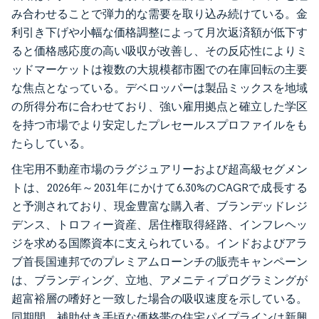
み合わせることで弾力的な需要を取り込み続けている。金
利引き下げや小幅な価格調整によって月次返済額が低下す
ると価格感応度の高い吸収が改善し、その反応性によりミ
ッドマーケットは複数の大規模都市圏での在庫回転の主要
な焦点となっている。デベロッパーは製品ミックスを地域
の所得分布に合わせており、強い雇用拠点と確立した学区
を持つ市場でより安定したプレセールスプロファイルをも
たらしている。
住宅用不動産市場のラグジュアリーおよび超高級セグメン
トは、2026年～2031年にかけて6.30%のCAGRで成長する
と予測されており、現金豊富な購入者、ブランデッドレジ
デンス、トロフィー資産、居住権取得経路、インフレヘッ
ジを求める国際資本に支えられている。インドおよびアラ
ブ首長国連邦でのプレミアムローンチの販売キャンペーン
は、ブランディング、立地、アメニティプログラミングが
超富裕層の嗜好と一致した場合の吸収速度を示している。
同期間、補助付き手頃な価格帯の住宅パイプラインは新興