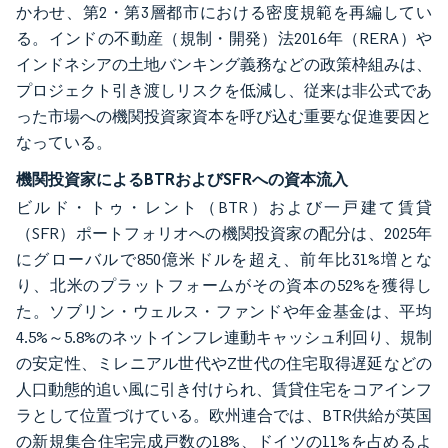
かわせ、第2・第3層都市における密度規範を再編してい
る。インドの不動産（規制・開発）法2016年（RERA）や
インドネシアの土地バンキング義務などの政策枠組みは、
プロジェクト引き渡しリスクを低減し、従来は非公式であ
った市場への機関投資家資本を呼び込む重要な促進要因と
なっている。
機関投資家によるBTRおよびSFRへの資本流入
ビルド・トゥ・レント（BTR）および一戸建て賃貸
（SFR）ポートフォリオへの機関投資家の配分は、2025年
にグローバルで850億米ドルを超え、前年比31%増とな
り、北米のプラットフォームがその資本の52%を獲得し
た。ソブリン・ウェルス・ファンドや年金基金は、平均
4.5%～5.8%のネットインフレ連動キャッシュ利回り、規制
の安定性、ミレニアル世代やZ世代の住宅取得遅延などの
人口動態的追い風に引き付けられ、賃貸住宅をコアインフ
ラとして位置づけている。欧州連合では、BTR供給が英国
の新規集合住宅完成戸数の18%、ドイツの11%を占めるよ