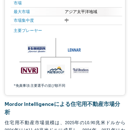
市場
最大市場
アジア太平洋地域
市場集中度
中
画像 © Mordor Intelligence。再利用にはCC BY 4.0の表示が必要です。
主要プレーヤー
*免責事項:主要選手の並び順不同
Mordor Intelligenceによる住宅用不動産市場分
析
住宅用不動産市場規模は、2025年の10.90兆米ドルから