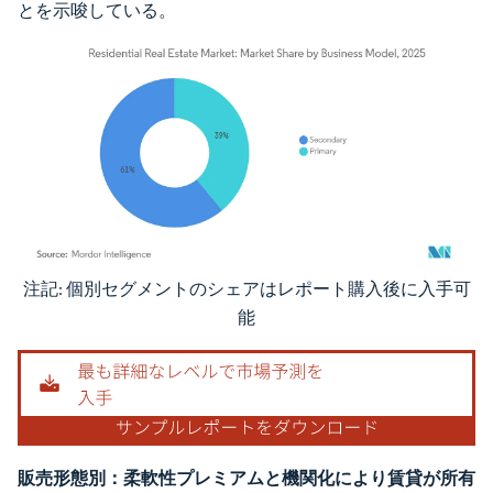
とを示唆している。
注記: 個別セグメントのシェアはレポート購入後に入手可
画像 © Mordor Intelligence。再利用にはCC BY 4.0の表示が必要です。
能
販売形態別：柔軟性プレミアムと機関化により賃貸が所有