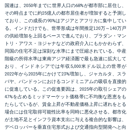
国連は、2050年までに世界人口の68%が都市部に居住し、
その時点までに約25億人の都市居住者が増加すると予測し
ており、この成長の90%はアジアとアフリカに集中してい
る。インドだけでも、世帯形成は年間推定120万～140万戸
の供給増加を上回るペースで進んでおり、プラダン・マン
トリ・アワス・ヨジャナなどの政府介入にもかかわらず、
同国の住宅不足は深刻な水準にまで圧縮されている。中産
階級の所得水準は東南アジア経済圏で最も急速に拡大して
おり、インドネシアでは年収5,000米ドル以上の世帯が
2022年から2025年にかけて23%増加し、ジャカルタ、スラ
バヤ、バンドゥンにおけるコンドミニアムの吸収を直接的
に促進している。この促進要因は、2025年の取引シェアの
47%を占めるミッドマーケット価格帯に不均衡な恩恵をも
たらしているが、賃金上昇が不動産価格上昇に遅れをとる
場合には住宅取得可能性比率を同時に悪化させる。都市化
が土地不足とインフラ資本支出に与える複合的な影響は、
デベロッパーを垂直住宅形式および交通指向型開発へと向