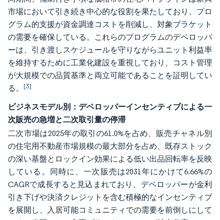
市場において引き続き中心的な役割を果たしており、プロ
グラム的支援が資金調達コストを削減し、対象ブラケット
の需要を確保している。これらのプログラムのデベロッパ
ーは、引き渡しスケジュールを守りながらユニット利益率
を維持するために工業化建設を重視しており、コスト管理
が大規模での品質基準と両立可能であることを証明してい
[3]
る。
ビジネスモデル別：デベロッパーインセンティブによる一
次販売の急増と二次取引量の停滞
二次市場は2025年の取引の61.0%を占め、販売チャネル別
の住宅用不動産市場規模の最大部分を占め、既存ストック
の深い基盤とロックイン効果による低い出品回転率を反映
している。同時に、一次販売は2031年にかけて6.66%の
CAGRで成長すると見込まれており、デベロッパーが金利
引き下げや決済クレジットを含む積極的なインセンティブ
を展開し、入居可能コミュニティでの需要を前倒しにして