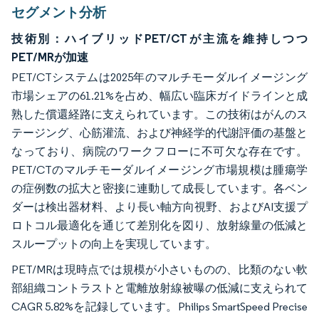
セグメント分析
技術別：ハイブリッドPET/CTが主流を維持しつつ
PET/MRが加速
PET/CTシステムは2025年のマルチモーダルイメージング
市場シェアの61.21%を占め、幅広い臨床ガイドラインと成
熟した償還経路に支えられています。この技術はがんのス
テージング、心筋灌流、および神経学的代謝評価の基盤と
なっており、病院のワークフローに不可欠な存在です。
PET/CTのマルチモーダルイメージング市場規模は腫瘍学
の症例数の拡大と密接に連動して成長しています。各ベン
ダーは検出器材料、より長い軸方向視野、およびAI支援プ
ロトコル最適化を通じて差別化を図り、放射線量の低減と
スループットの向上を実現しています。
PET/MRは現時点では規模が小さいものの、比類のない軟
部組織コントラストと電離放射線被曝の低減に支えられて
CAGR 5.82%を記録しています。Philips SmartSpeed Precise