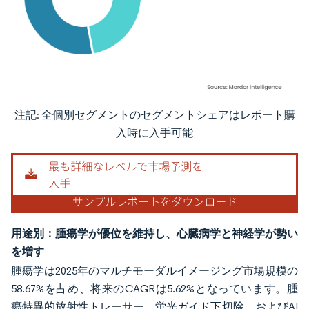
注記: 全個別セグメントのセグメントシェアはレポート購
画像 © Mordor Intelligence。再利用にはCC BY 4.0の表示が必要です。
入時に入手可能
用途別：腫瘍学が優位を維持し、心臓病学と神経学が勢い
を増す
腫瘍学は2025年のマルチモーダルイメージング市場規模の
58.67%を占め、将来のCAGRは5.62%となっています。腫
瘍特異的放射性トレーサー、蛍光ガイド下切除、およびAI