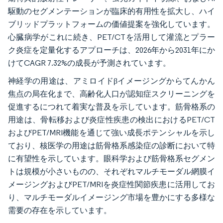
駆動のセグメンテーションが臨床的有用性を拡大し、ハイ
ブリッドプラットフォームの価値提案を強化しています。
心臓病学がこれに続き、PET/CTを活用して灌流とプラー
ク炎症を定量化するアプローチは、2026年から2031年にか
けてCAGR 7.32%の成長が予測されています。
神経学の用途は、アミロイドβイメージングからてんかん
焦点の局在化まで、高齢化人口が認知症スクリーニングを
促進するにつれて着実な普及を示しています。筋骨格系の
用途は、骨転移および炎症性疾患の検出におけるPET/CT
およびPET/MRI機能を通じて強い成長ポテンシャルを示し
ており、核医学の用途は筋骨格系感染症の診断において特
に有望性を示しています。眼科学および筋骨格系セグメン
トは規模が小さいものの、それぞれマルチモーダル網膜イ
メージングおよびPET/MRIを炎症性関節疾患に活用してお
り、マルチモーダルイメージング市場を豊かにする多様な
需要の存在を示しています。