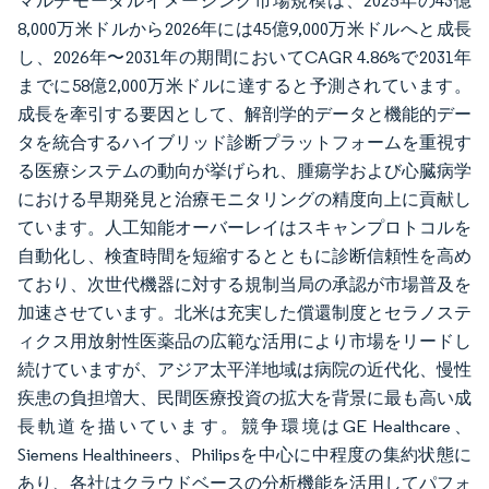
マルチモーダルイメージング市場規模は、2025年の43億
8,000万米ドルから2026年には45億9,000万米ドルへと成長
し、2026年〜2031年の期間においてCAGR 4.86%で2031年
までに58億2,000万米ドルに達すると予測されています。
成長を牽引する要因として、解剖学的データと機能的デー
タを統合するハイブリッド診断プラットフォームを重視す
る医療システムの動向が挙げられ、腫瘍学および心臓病学
における早期発見と治療モニタリングの精度向上に貢献し
ています。人工知能オーバーレイはスキャンプロトコルを
自動化し、検査時間を短縮するとともに診断信頼性を高め
ており、次世代機器に対する規制当局の承認が市場普及を
加速させています。北米は充実した償還制度とセラノステ
ィクス用放射性医薬品の広範な活用により市場をリードし
続けていますが、アジア太平洋地域は病院の近代化、慢性
疾患の負担増大、民間医療投資の拡大を背景に最も高い成
長軌道を描いています。競争環境はGE Healthcare、
Siemens Healthineers、Philipsを中心に中程度の集約状態に
あり、各社はクラウドベースの分析機能を活用してパフォ