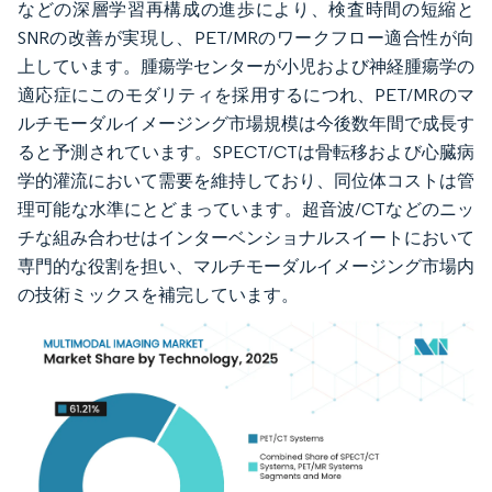
などの深層学習再構成の進歩により、検査時間の短縮と
SNRの改善が実現し、PET/MRのワークフロー適合性が向
上しています。腫瘍学センターが小児および神経腫瘍学の
適応症にこのモダリティを採用するにつれ、PET/MRのマ
ルチモーダルイメージング市場規模は今後数年間で成長す
ると予測されています。SPECT/CTは骨転移および心臓病
学的灌流において需要を維持しており、同位体コストは管
理可能な水準にとどまっています。超音波/CTなどのニッ
チな組み合わせはインターベンショナルスイートにおいて
専門的な役割を担い、マルチモーダルイメージング市場内
の技術ミックスを補完しています。