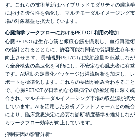
す。これらの技術革新はハイブリッドモダリティの腫瘍学
における優位性を強化し、マルチモーダルイメージング市
場の対象基盤を拡大しています。
心臓病学ワークフローにおけるPET/CT利用の増加
心臓PET/CTは生存心筋と瘢痕心筋を識別し、血行再建術
の指針となるとともに、許容可能な閾値で質調整生存年を
向上させます。長軸視野PET/CTは放射線量を低減しなが
ら全身検査の高速化を可能にし、不安定な心臓患者に有益
です。AI駆動の定量化パッケージは灌流解析を加速し、レ
ポートを標準化します。これらの要因が組み合わさること
で、心臓PET/CTが日常的な心臓病学の診療経路に深く統
合され、マルチモーダルイメージング市場の収益源が拡大
しています。AIを活用した分析プラットフォームとの統合
により、臨床意思決定に必要な診断精度基準を維持しなが
らワークフロー効率が向上しています。
抑制要因の影響分析
*