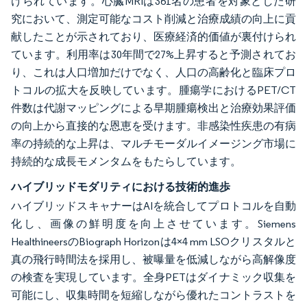
けられています。心臓MRIは361名の患者を対象とした研
究において、測定可能なコスト削減と治療成績の向上に貢
献したことが示されており、医療経済的価値が裏付けられ
ています。利用率は30年間で27%上昇すると予測されてお
り、これは人口増加だけでなく、人口の高齢化と臨床プロ
トコルの拡大を反映しています。腫瘍学におけるPET/CT
件数は代謝マッピングによる早期腫瘍検出と治療効果評価
の向上から直接的な恩恵を受けます。非感染性疾患の有病
率の持続的な上昇は、マルチモーダルイメージング市場に
持続的な成長モメンタムをもたらしています。
ハイブリッドモダリティにおける技術的進歩
ハイブリッドスキャナーはAIを統合してプロトコルを自動
化し、画像の鮮明度を向上させています。Siemens
HealthineersのBiograph Horizonは4×4 mm LSOクリスタルと
真の飛行時間法を採用し、被曝量を低減しながら高解像度
の検査を実現しています。全身PETはダイナミック収集を
可能にし、収集時間を短縮しながら優れたコントラストを