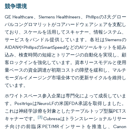
競争環境
GE Healthcare、Siemens Healthineers、Philipsの3大グロー
バルコングロマリットがコアハードウェアシェアを支配し
ており、スケールを活用してスキャナー、情報システム、
サービスをバンドル提供しています。各社はSiemensの
AIDANやPhilipsのSmartSpeedなどのAIツールキットを組み
込み、検査時間の短縮とトリアージの自動化を実現し、顧
客ロックインを強化しています。資本リースモデルと使用
量ベースの資金調達が初期コストの障壁を緩和し、マルチ
モーダルイメージング市場全体での更新サイクルを維持し
ています。
ホワイトスペース参入企業は専門化によって成長していま
す。PositrigoはNeuroLFの米国FDA承認を取得しました。
これは神経学診療を対象としたテーブルトップ型脳PETス
[3]
キャナーです。
Cubresaはトランスレーショナルリサー
チ向けの前臨床PET/MRインサートを推進し、Canon