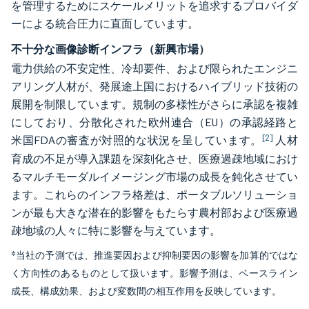
を管理するためにスケールメリットを追求するプロバイダ
ーによる統合圧力に直面しています。
不十分な画像診断インフラ（新興市場）
電力供給の不安定性、冷却要件、および限られたエンジニ
アリング人材が、発展途上国におけるハイブリッド技術の
展開を制限しています。規制の多様性がさらに承認を複雑
にしており、分散化された欧州連合（EU）の承認経路と
[2]
米国FDAの審査が対照的な状況を呈しています。
人材
育成の不足が導入課題を深刻化させ、医療過疎地域におけ
るマルチモーダルイメージング市場の成長を鈍化させてい
ます。これらのインフラ格差は、ポータブルソリューショ
ンが最も大きな潜在的影響をもたらす農村部および医療過
疎地域の人々に特に影響を与えています。
*当社の予測では、推進要因および抑制要因の影響を加算的ではな
く方向性のあるものとして扱います。影響予測は、ベースライン
成長、構成効果、および変数間の相互作用を反映しています。