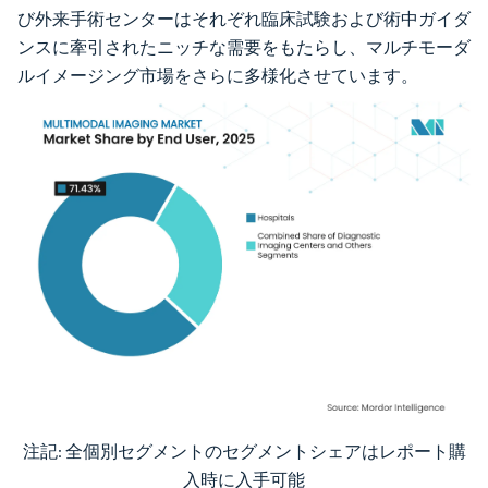
び外来手術センターはそれぞれ臨床試験および術中ガイダ
ンスに牽引されたニッチな需要をもたらし、マルチモーダ
ルイメージング市場をさらに多様化させています。
注記: 全個別セグメントのセグメントシェアはレポート購
画像 © Mordor Intelligence。再利用にはCC BY 4.0の表示が必要です。
入時に入手可能