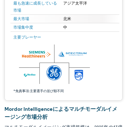
最も急速に成長している
アジア太平洋
市場
最大市場
北米
市場集中度
中
画像 © Mordor Intelligence。再利用にはCC BY 4.0の表示が必要です。
主要プレーヤー
*免責事項:主要選手の並び順不同
Mordor Intelligenceによるマルチモーダルイメ
ージング市場分析