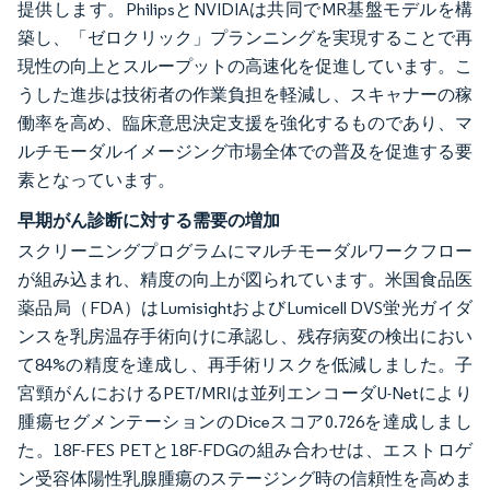
提供します。PhilipsとNVIDIAは共同でMR基盤モデルを構
築し、「ゼロクリック」プランニングを実現することで再
現性の向上とスループットの高速化を促進しています。こ
うした進歩は技術者の作業負担を軽減し、スキャナーの稼
働率を高め、臨床意思決定支援を強化するものであり、マ
ルチモーダルイメージング市場全体での普及を促進する要
素となっています。
早期がん診断に対する需要の増加
スクリーニングプログラムにマルチモーダルワークフロー
が組み込まれ、精度の向上が図られています。米国食品医
薬品局（FDA）はLumisightおよびLumicell DVS蛍光ガイダ
ンスを乳房温存手術向けに承認し、残存病変の検出におい
て84%の精度を達成し、再手術リスクを低減しました。子
宮頸がんにおけるPET/MRIは並列エンコーダU-Netにより
腫瘍セグメンテーションのDiceスコア0.726を達成しまし
た。18F-FES PETと18F-FDGの組み合わせは、エストロゲ
ン受容体陽性乳腺腫瘍のステージング時の信頼性を高めま