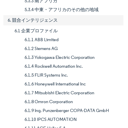
5.3.3 南アフリカ
5.3.4 中東・アフリカのその他の地域
6. 競合インテリジェンス
6.1 企業プロファイル
6.1.1 ABB Limited
6.1.2 Siemens AG
6.1.3 Yokogawa Electric Corporation
6.1.4 Rockwell Automation Inc.
6.1.5 FLIR Systems Inc.
6.1.6 Honeywell International Inc
6.1.7 Mitsubishi Electric Corporation
6.1.8 Omron Corporation
6.1.9 Ing. Punzenberger COPA-DATA GmbH
6.1.10 IPCS AUTOMATION