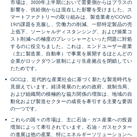
市場は、2020年上半期において需要側からはプラスの
影響を、供給側からは混在した影響を受けました。ス
マートファクトリーの取り組みは、製造業者がCOVID-
19の課題を克服し、労働力の削減、一部特定製品の売
上低下、ソーシャルディスタンシング、および操業コ
スト削減への極度のプレッシャーといった問題に対処
するのに役立ちました。これは、エンドユーザー産業
（主に製造業、自動車）で事業を展開するほとんどの
企業がロックダウン規制により生産拠点を閉鎖してい
たためです。
GCCは、近代的な産業社会に基づく新たな製造時代を
見据えています。経済発展のための政府、規制当局、
および組織間の積極的な協力関係の増加は、地域の自
動化および製造セクターの成長を牽引する主要な要因
の一つです。
これらの国々の市場は、主に石油・ガス産業への投資
増加によって牽引されています。石油・ガスセクター
の進展は他の産業、特にエネルギーソリューションへ