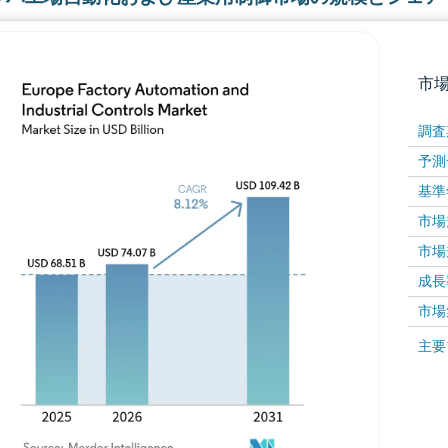
市
調査
予測
基準
市場規
市場規
成長率 
画像 © Mordor Intelligence。再利用にはCC BY 4
市場
画像 ©
主要