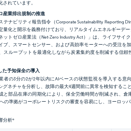
化されています。
ロ産業排出規制の推進
ナビリティ報告指令（Corporate Sustainability Repor
定量化と開示を義務付けており、リアルタイムエネルギーデー
ットゼロ産業法（Net-Zero Industry Act）」は、ラ
イブ、スマートセンサー、および高効率モーターへの受注を加速
、スループットを最適化しながら炭素集約度を削減する信頼性
用した予知保全の導入
業者の3分の2が2年以内にAIベースの状態監視を導入する
シグネチャを分析し、故障の最大4週間前に異常を検知すること
成と部品在庫の同期化により、保全労働時間が削減され、倉
13374への準拠がコーポレートリスクの審査を容易にし、ヨー
。
響分析
*