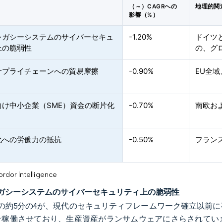
（～）CAGRへの
地理的関
影響（%）
レガシーシステムのサイバーセキュ
-1.20%
ドイツ
上の脆弱性
の、グ
サプライチェーンへの貿易摩擦
-0.90%
EU全
向け中小企業（SME）資金の断片化
-0.70%
南欧お
化への労働力の抵抗
-0.50%
フラン
or Intelligence
ガシーシステムのサイバーセキュリティ上の脆弱性
の約5分の4が、現代のセキュリティフレームワーク確立以前
台稼働させており、生産資産がランサムウェアにさらされてい