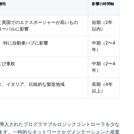
連性
影響の時間軸
と英国でのエクスポージャーが高いもの
短期（2年
ローバルに影響
以内）
域、特に自動車ハブに影響
中期（2〜4
年）
よび東欧
中期（2〜4
年）
ス、イタリア、伝統的な製造地域
長期（4年
以上）
に導入されたプログラマブルロジックコントローラを少な
ます。一時的なネットワークセグメンテーションと産業