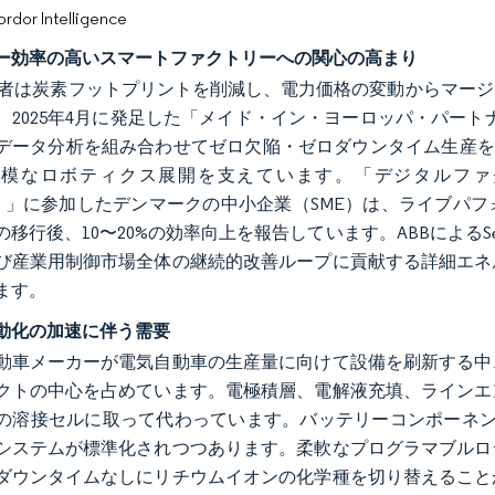
or Intelligence
ー効率の高いスマートファクトリーへの関心の高まり
業者は炭素フットプリントを削減し、電力価格の変動からマー
2025年4月に発足した「メイド・イン・ヨーロッパ・パートナーシップ（Ma
データ分析を組み合わせてゼロ欠陥・ゼロダウンタイム生産を
なロボティクス展開を支えています。「デジタルファクトリー加速プログ
ram）」に参加したデンマークの中小企業（SME）は、ライブ
移行後、10〜20%の効率向上を報告しています。ABBによるSenso
び産業用制御市場全体の継続的改善ループに貢献する詳細エネ
ます。
動化の加速に伴う需要
動車メーカーが電気自動車の生産量に向けて設備を刷新する中
クトの中心を占めています。電極積層、電解液充填、ラインエ
の溶接セルに取って代わっています。バッテリーコンポーネント
システムが標準化されつつあります。柔軟なプログラマブルロ
ダウンタイムなしにリチウムイオンの化学種を切り替えること