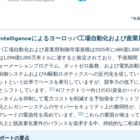
*免
or Intelligenceによるヨーロッパ工場自動化および
工場自動化および産業用制御市場規模は2025年に685億1,000
には1,094億2,000万米ドルに達すると推定されており、予測期間（
ォーメーションプログラム、ネットゼロ義務、および電気自動
制御システムおよびAI駆動ロボティクスへの近代化を促してい
ットという比率でペースを牽引していますが、競争力の低下に
[1]
とシフトしています。
AIファクトリー向けのEU資金がハ
ンタイムを抑制して電力コストを削減する予知保全プラットフ
化とレガシーシステムのサイバーセキュリティ上の脆弱性が、
[2]
グレードの緊急性を高めています。
これらの要因が相まって
向上と脱炭素化要件のバランスを追求する中、持続的な二桁成
ポートの要点