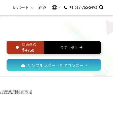
レポート
連絡
+1 617-765-2493
4750
び産業用制御市場