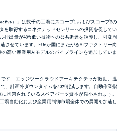
ting Directive）」は数千の工場にスコープ1およびスコープ2の
タを取得するコネクテッドセンサーへの投資を促してい
イフサイクル排出量が40%低い技術への公共調達を誘導し、可変周
させています。EU6か国にまたがるAIファクトリー向
の高い産業用AIモデルのパイプラインを追加していま
意向です。エッジツークラウドアーキテクチャが振動、温
で、計画外ダウンタイムを30%削減します。自動作業指
庫に拘束されているスペアパーツ資本が縮小されます。
ロッパ工場自動化および産業用制御市場全体での展開を加速し