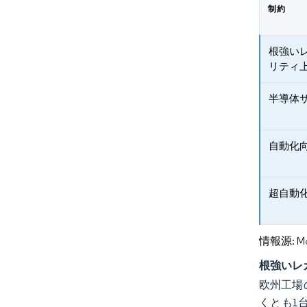
制約
根強い
リティ
半導体
自動化
超自動
情報源: Mord
根強いレ
欧州工場
くとも1