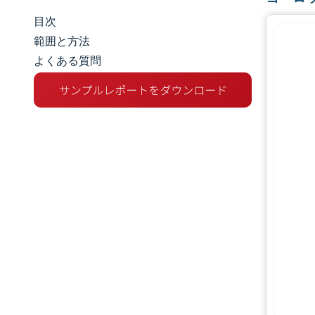
目次
市場規模とシェア
範囲と方法
よくある質問
市場分析
トレンドとインサイト
セグメント分析
地理分析
規制環境
競争環境
主要プレーヤー
機会と展望