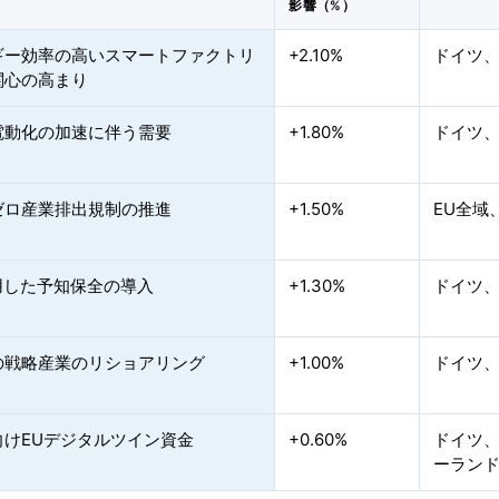
影響（%）
ギー効率の高いスマートファクトリ
+2.10%
ドイツ
関心の高まり
電動化の加速に伴う需要
+1.80%
ドイツ
ゼロ産業排出規制の推進
+1.50%
EU全域
用した予知保全の導入
+1.30%
ドイツ
の戦略産業のリショアリング
+1.00%
ドイツ
向けEUデジタルツイン資金
+0.60%
ドイツ
ーラン