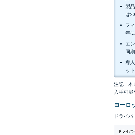
製品
は2
フィ
年に
エン
同期
導入
ット
注記：本レ
入手可能
ヨーロ
ドライバ
ドライバ