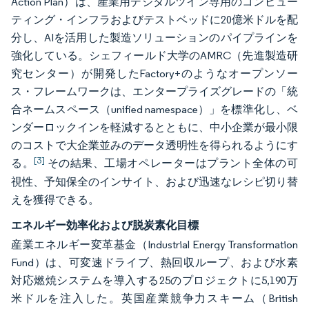
Action Plan）は、産業用デジタルツイン専用のコンピュー
ティング・インフラおよびテストベッドに20億米ドルを配
分し、AIを活用した製造ソリューションのパイプラインを
強化している。シェフィールド大学のAMRC（先進製造研
究センター）が開発したFactory+のようなオープンソー
ス・フレームワークは、エンタープライズグレードの「統
合ネームスペース（unified namespace）」を標準化し、ベ
ンダーロックインを軽減するとともに、中小企業が最小限
のコストで大企業並みのデータ透明性を得られるようにす
[3]
る。
その結果、工場オペレーターはプラント全体の可
視性、予知保全のインサイト、および迅速なレシピ切り替
えを獲得できる。
エネルギー効率化および脱炭素化目標
産業エネルギー変革基金（Industrial Energy Transformation
Fund）は、可変速ドライブ、熱回収ループ、および水素
対応燃焼システムを導入する25のプロジェクトに5,190万
米ドルを注入した。英国産業競争力スキーム（British