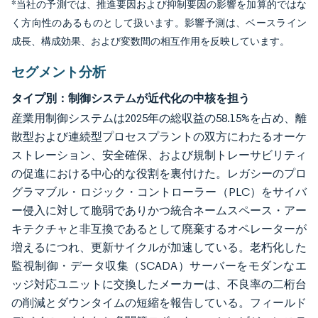
*当社の予測では、推進要因および抑制要因の影響を加算的ではな
く方向性のあるものとして扱います。影響予測は、ベースライン
成長、構成効果、および変数間の相互作用を反映しています。
セグメント分析
タイプ別：制御システムが近代化の中核を担う
産業用制御システムは2025年の総収益の58.15%を占め、離
散型および連続型プロセスプラントの双方にわたるオーケ
ストレーション、安全確保、および規制トレーサビリティ
の促進における中心的な役割を裏付けた。レガシーのプロ
グラマブル・ロジック・コントローラー（PLC）をサイバ
ー侵入に対して脆弱でありかつ統合ネームスペース・アー
キテクチャと非互換であるとして廃棄するオペレーターが
増えるにつれ、更新サイクルが加速している。老朽化した
監視制御・データ収集（SCADA）サーバーをモダンなエ
ッジ対応ユニットに交換したメーカーは、不良率の二桁台
の削減とダウンタイムの短縮を報告している。フィールド