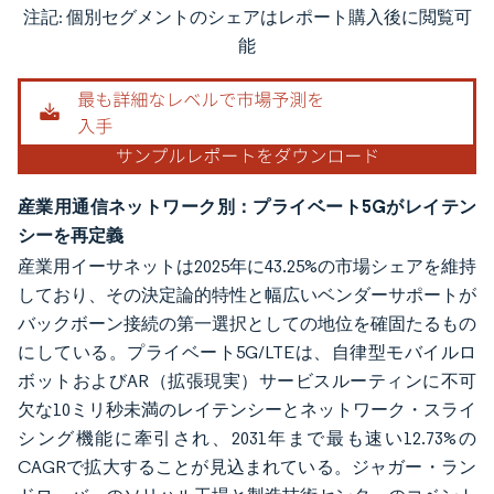
注記: 個別セグメントのシェアはレポート購入後に閲覧可
画像 © Mordor Intelligence。再利用にはCC BY 4.0の表示が必要です。
能
産業用通信ネットワーク別：プライベート5Gがレイテン
シーを再定義
産業用イーサネットは2025年に43.25%の市場シェアを維持
しており、その決定論的特性と幅広いベンダーサポートが
バックボーン接続の第一選択としての地位を確固たるもの
にしている。プライベート5G/LTEは、自律型モバイルロ
ボットおよびAR（拡張現実）サービスルーティンに不可
欠な10ミリ秒未満のレイテンシーとネットワーク・スライ
シング機能に牽引され、2031年まで最も速い12.73%の
CAGRで拡大することが見込まれている。ジャガー・ラン