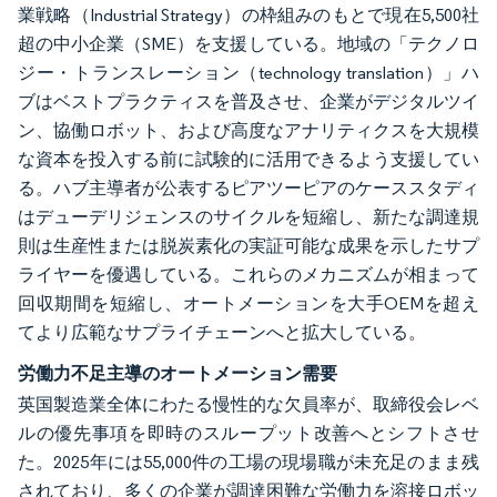
業戦略（Industrial Strategy）の枠組みのもとで現在5,500社
超の中小企業（SME）を支援している。地域の「テクノロ
ジー・トランスレーション（technology translation）」ハ
ブはベストプラクティスを普及させ、企業がデジタルツイ
ン、協働ロボット、および高度なアナリティクスを大規模
な資本を投入する前に試験的に活用できるよう支援してい
る。ハブ主導者が公表するピアツーピアのケーススタディ
はデューデリジェンスのサイクルを短縮し、新たな調達規
則は生産性または脱炭素化の実証可能な成果を示したサプ
ライヤーを優遇している。これらのメカニズムが相まって
回収期間を短縮し、オートメーションを大手OEMを超え
てより広範なサプライチェーンへと拡大している。
労働力不足主導のオートメーション需要
英国製造業全体にわたる慢性的な欠員率が、取締役会レベ
ルの優先事項を即時のスループット改善へとシフトさせ
た。2025年には55,000件の工場の現場職が未充足のまま残
されており、多くの企業が調達困難な労働力を溶接ロボッ