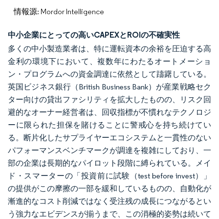
情報源: Mordor Intelligence
中小企業にとっての高いCAPEXとROIの不確実性
多くの中小製造業者は、特に運転資本の余裕を圧迫する高
金利の環境下において、複数年にわたるオートメーショ
ン・プログラムへの資金調達に依然として躊躇している。
英国ビジネス銀行（British Business Bank）が産業戦略セク
ター向けの貸出ファシリティを拡大したものの、リスク回
避的なオーナー経営者は、回収指標が不慣れなテクノロジ
ーに限られた担保を賭けることに警戒心を持ち続けてい
る。断片化したサプライヤーエコシステムと一貫性のない
パフォーマンスベンチマークが調達を複雑にしており、一
部の企業は長期的なパイロット段階に縛られている。メイ
ド・スマーターの「投資前に試験（test before invest）」
の提供がこの摩擦の一部を緩和しているものの、自動化が
漸進的なコスト削減ではなく受注残の成長につながるとい
う強力なエビデンスが揃うまで、この消極的姿勢は続いて