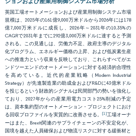
ションおよび産業用制御システム市場分析
英国工場オートメーションおよび産業用制御システム市場
規模は、2025年の161億9,000万米ドルから2026年には178
億7,000万米ドルに成長し、2026年～2031年の10.35%の
CAGRで2031年までに292億3,000万米ドルに達すると予測
される。この見通しは、労働力不足、政府主導のデジタル
化プログラム、エネルギー価格の上昇、および低炭素生産
への推進力という収束を反映しており、これらすべてがエ
ンドツーエンドのオートメーションに対する経済的合理性
を高めている。近代的産業戦略（Modern Industrial
Strategy）が先進製造業の助成金およびR&Dに43億米ドル
を投じるという財政的シグナルは民間部門の勢いを強化し
ており、2027年からの産業用電力コスト25%削減の予定
は、資本集約型のオートメーション・プロジェクトにおけ
[1]
る回収プロファイルを実質的に改善させる。
工場オーナ
ーはまた、Brexit関連のサプライチェーンの不安定化が、
国境を越えた人員確保および物流リスクに対する緩衝材と