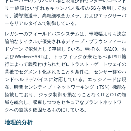
ドローバーのソリハル工場と製造技術センターのコベント
リー施設はいずれもキャンパス規模の5Gを活用してお
り、誘導搬送車、高精細検査カメラ、およびエッジサーバ
ーをリアルタイムで制御している。
レガシーのフィールドバスシステムは、帯域幅よりも決定
論的なサイクルが優先されるディープ・ブラウンフィール
ドゾーンで依然として存続している。Wi-Fi 6、ISA100、お
よびWirelessHARTは、トラフィックが来たるべきPSTI施
行によって義務付けられたゼロトラスト・ゲートウェイの
背後でセグメント化されることを条件に、センサー群やハ
ンドヘルドデバイスに対応している。エッジノードは現
在、時間センシティブ・ネットワーキング（TSN）機能を
搭載しており、ジッタ制御を損なうことなくITとOTの領
域を統合し、収束しつつもセキュアなプラントネットワー
クへの道筋を確固たるものにしている。
地理的分析