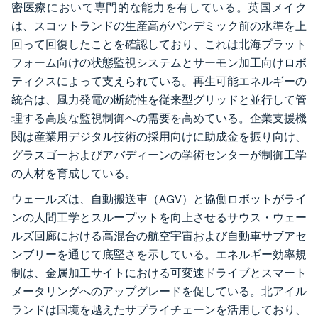
密医療において専門的な能力を有している。英国メイク
は、スコットランドの生産高がパンデミック前の水準を上
回って回復したことを確認しており、これは北海プラット
フォーム向けの状態監視システムとサーモン加工向けロボ
ティクスによって支えられている。再生可能エネルギーの
統合は、風力発電の断続性を従来型グリッドと並行して管
理する高度な監視制御への需要を高めている。企業支援機
関は産業用デジタル技術の採用向けに助成金を振り向け、
グラスゴーおよびアバディーンの学術センターが制御工学
の人材を育成している。
ウェールズは、自動搬送車（AGV）と協働ロボットがライ
ンの人間工学とスループットを向上させるサウス・ウェー
ルズ回廊における高混合の航空宇宙および自動車サブアセ
ンブリーを通じて底堅さを示している。エネルギー効率規
制は、金属加工サイトにおける可変速ドライブとスマート
メータリングへのアップグレードを促している。北アイル
ランドは国境を越えたサプライチェーンを活用しており、