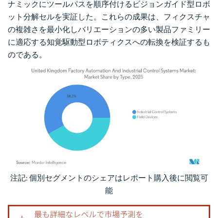
ナミックにツールパスを順序付けるビジョンガイド型ロボ
ット分解セルを実証した。これらの成果は、フィクスチャ
の複雑さを最小化しバリエーションの多い製品ファミリー
に適応する知覚駆動型ロボティクスへの転換を検証するも
のである。
注記: 個別セグメントのシェアはレポート購入後に閲覧可
画像 © Mordor Intelligence。再利用にはCC BY 4.0の表示が必要です。
能