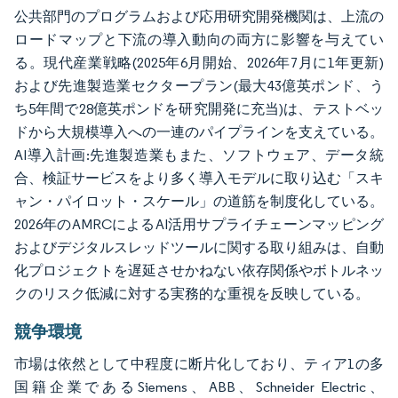
公共部門のプログラムおよび応用研究開発機関は、上流の
ロードマップと下流の導入動向の両方に影響を与えてい
る。現代産業戦略(2025年6月開始、2026年7月に1年更新)
および先進製造業セクタープラン(最大43億英ポンド、う
ち5年間で28億英ポンドを研究開発に充当)は、テストベッ
ドから大規模導入への一連のパイプラインを支えている。
AI導入計画:先進製造業もまた、ソフトウェア、データ統
合、検証サービスをより多く導入モデルに取り込む「スキ
ャン・パイロット・スケール」の道筋を制度化している。
2026年のAMRCによるAI活用サプライチェーンマッピング
およびデジタルスレッドツールに関する取り組みは、自動
化プロジェクトを遅延させかねない依存関係やボトルネッ
クのリスク低減に対する実務的な重視を反映している。
競争環境
市場は依然として中程度に断片化しており、ティア1の多
国籍企業であるSiemens、ABB、Schneider Electric、