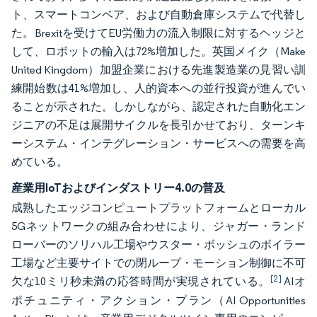
ト、スマートコンベア、および自動倉庫システムで代替し
た。Brexitを受けてEU労働力の流入制限に対するヘッジと
して、ロボットの輸入は72%増加した。英国メイク（Make
United Kingdom）加盟企業における先進製造業の見習い訓
練開始数は41%増加し、人的資本への並行投資が進んでい
ることが示された。しかしながら、認定された自動化エン
ジニアの不足は展開サイクルを長引かせており、ターンキ
ーシステム・インテグレーション・サービスへの需要を高
めている。
産業用IoTおよびインダストリー4.0の普及
成熟したエッジコンピュートプラットフォームとローカル
5Gネットワークの組み合わせにより、ジャガー・ランド
ローバーのソリハル工場やウスター・ボッシュのボイラー
工場など主要サイトでの閉ループ・モーション制御に不可
[2]
欠な10ミリ秒未満の応答時間が実現されている。
AIオ
ポチュニティ・アクション・プラン（AI Opportunities