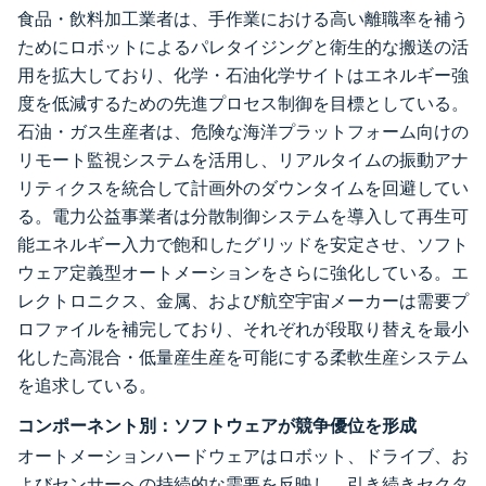
食品・飲料加工業者は、手作業における高い離職率を補う
ためにロボットによるパレタイジングと衛生的な搬送の活
用を拡大しており、化学・石油化学サイトはエネルギー強
度を低減するための先進プロセス制御を目標としている。
石油・ガス生産者は、危険な海洋プラットフォーム向けの
リモート監視システムを活用し、リアルタイムの振動アナ
リティクスを統合して計画外のダウンタイムを回避してい
る。電力公益事業者は分散制御システムを導入して再生可
能エネルギー入力で飽和したグリッドを安定させ、ソフト
ウェア定義型オートメーションをさらに強化している。エ
レクトロニクス、金属、および航空宇宙メーカーは需要プ
ロファイルを補完しており、それぞれが段取り替えを最小
化した高混合・低量産生産を可能にする柔軟生産システム
を追求している。
コンポーネント別：ソフトウェアが競争優位を形成
オートメーションハードウェアはロボット、ドライブ、お
よびセンサーへの持続的な需要を反映し、引き続きセクタ