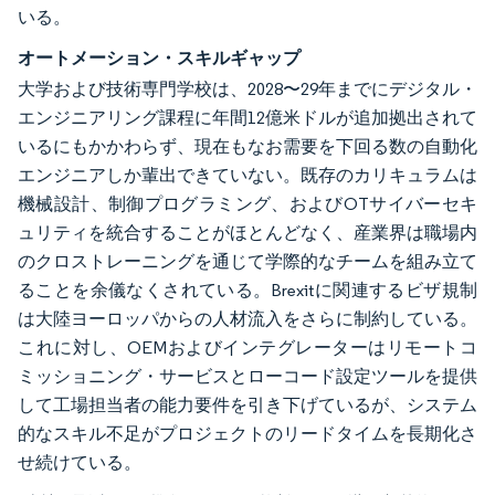
いる。
オートメーション・スキルギャップ
大学および技術専門学校は、2028〜29年までにデジタル・
エンジニアリング課程に年間12億米ドルが追加拠出されて
いるにもかかわらず、現在もなお需要を下回る数の自動化
エンジニアしか輩出できていない。既存のカリキュラムは
機械設計、制御プログラミング、およびOTサイバーセキ
ュリティを統合することがほとんどなく、産業界は職場内
のクロストレーニングを通じて学際的なチームを組み立て
ることを余儀なくされている。Brexitに関連するビザ規制
は大陸ヨーロッパからの人材流入をさらに制約している。
これに対し、OEMおよびインテグレーターはリモートコ
ミッショニング・サービスとローコード設定ツールを提供
して工場担当者の能力要件を引き下げているが、システム
的なスキル不足がプロジェクトのリードタイムを長期化さ
せ続けている。