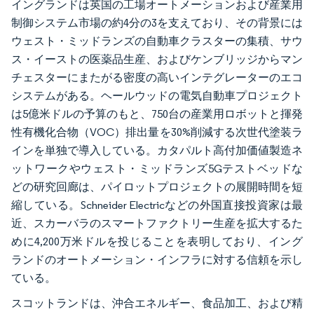
イングランドは英国の工場オートメーションおよび産業用
制御システム市場の約4分の3を支えており、その背景には
ウェスト・ミッドランズの自動車クラスターの集積、サウ
ス・イーストの医薬品生産、およびケンブリッジからマン
チェスターにまたがる密度の高いインテグレーターのエコ
システムがある。ヘールウッドの電気自動車プロジェクト
は5億米ドルの予算のもと、750台の産業用ロボットと揮発
性有機化合物（VOC）排出量を30%削減する次世代塗装ラ
インを単独で導入している。カタパルト高付加価値製造ネ
ットワークやウェスト・ミッドランズ5Gテストベッドな
どの研究回廊は、パイロットプロジェクトの展開時間を短
縮している。Schneider Electricなどの外国直接投資家は最
近、スカーバラのスマートファクトリー生産を拡大するた
めに4,200万米ドルを投じることを表明しており、イング
ランドのオートメーション・インフラに対する信頼を示し
ている。
スコットランドは、沖合エネルギー、食品加工、および精