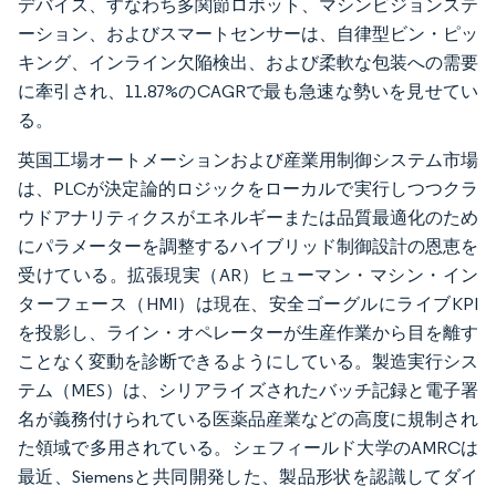
デバイス、すなわち多関節ロボット、マシンビジョンステ
ーション、およびスマートセンサーは、自律型ビン・ピッ
キング、インライン欠陥検出、および柔軟な包装への需要
に牽引され、11.87%のCAGRで最も急速な勢いを見せてい
る。
英国工場オートメーションおよび産業用制御システム市場
は、PLCが決定論的ロジックをローカルで実行しつつクラ
ウドアナリティクスがエネルギーまたは品質最適化のため
にパラメーターを調整するハイブリッド制御設計の恩恵を
受けている。拡張現実（AR）ヒューマン・マシン・イン
ターフェース（HMI）は現在、安全ゴーグルにライブKPI
を投影し、ライン・オペレーターが生産作業から目を離す
ことなく変動を診断できるようにしている。製造実行シス
テム（MES）は、シリアライズされたバッチ記録と電子署
名が義務付けられている医薬品産業などの高度に規制され
た領域で多用されている。シェフィールド大学のAMRCは
最近、Siemensと共同開発した、製品形状を認識してダイ