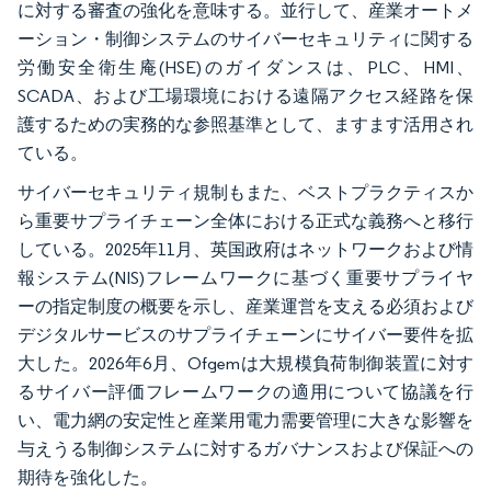
に対する審査の強化を意味する。並行して、産業オートメ
ーション・制御システムのサイバーセキュリティに関する
労働安全衛生庵(HSE)のガイダンスは、PLC、HMI、
SCADA、および工場環境における遠隔アクセス経路を保
護するための実務的な参照基準として、ますます活用され
ている。
サイバーセキュリティ規制もまた、ベストプラクティスか
ら重要サプライチェーン全体における正式な義務へと移行
している。2025年11月、英国政府はネットワークおよび情
報システム(NIS)フレームワークに基づく重要サプライヤ
ーの指定制度の概要を示し、産業運営を支える必須および
デジタルサービスのサプライチェーンにサイバー要件を拡
大した。2026年6月、Ofgemは大規模負荷制御装置に対す
るサイバー評価フレームワークの適用について協議を行
い、電力網の安定性と産業用電力需要管理に大きな影響を
与えうる制御システムに対するガバナンスおよび保証への
期待を強化した。