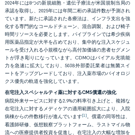
2024年には8つの新規細胞・遺伝子療法が米国規制当局の
承認を取得し、2025年には年間二桁の承認件数が予測され
ています。新たに承認された各療法は、インフラ支出を強
化する専門的なコールドチェーン、混合調製、および椅子
時間リソースを必要とします。パイプラインでは希少疾病
用医薬品指定が大半を占めており、集中的な注入スケジュ
ールを受け入れる小規模ながら高付加価値の患者セグメン
トが浮き彫りになっています。CDMOはバイアル充填能
力を急速に拡大しており、503B外部委託業者は無菌スイ
ートをアップグレードしており、注入薬市場のバイオロジ
クス優先の軌道を強化しています。
在宅注入スペシャルティ薬に対するCMS償還の強化
病院外来サービスに対する2.9%の料率引き上げと、複雑な
在宅注入に対するメディケアの適用範囲拡大により、入院
[1]
病棟からの件数移行が進んでいます
。償還の同等性は、
看護師研修、仮想観察プラットフォーム、ラストマイル物
流への医療提供者投資を促進し、在宅注入の大幅な増加を