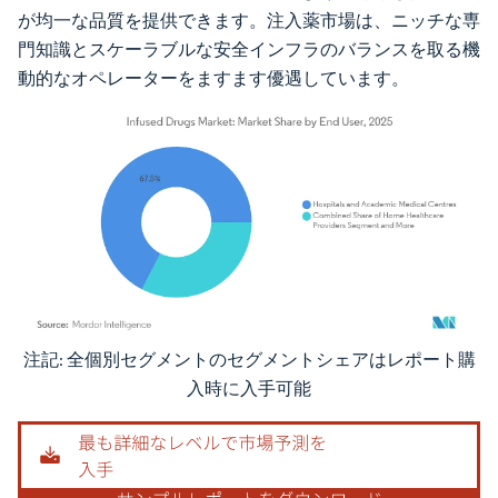
が均一な品質を提供できます。注入薬市場は、ニッチな専
門知識とスケーラブルな安全インフラのバランスを取る機
動的なオペレーターをますます優遇しています。
注記: 全個別セグメントのセグメントシェアはレポート購
画像 © Mordor Intelligence。再利用にはCC BY 4.0の表示が必要です。
入時に入手可能