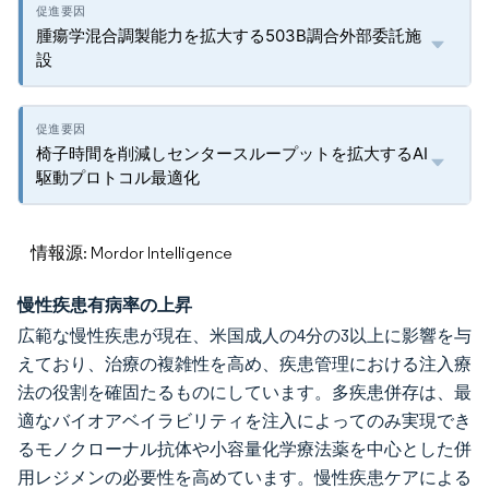
腫瘍学混合調製能力を拡大する503B調合外部委託施
設
椅子時間を削減しセンタースループットを拡大するAI
駆動プロトコル最適化
情報源: Mordor Intelligence
慢性疾患有病率の上昇
広範な慢性疾患が現在、米国成人の4分の3以上に影響を与
えており、治療の複雑性を高め、疾患管理における注入療
法の役割を確固たるものにしています。多疾患併存は、最
適なバイオアベイラビリティを注入によってのみ実現でき
るモノクローナル抗体や小容量化学療法薬を中心とした併
用レジメンの必要性を高めています。慢性疾患ケアによる