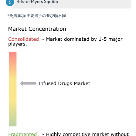
Bristol-Myers Squibb
*免責事項:主要選手の並び順不同