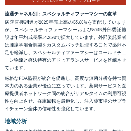
流通チャネル別：スペシャルティファーマシーの変革
病院直接調達が2025年売上高の53.60%を支配しています
が、スペシャルティファーマシーおよび503B外部委託施
設は年平均成長率14.25%で拡大しています。外部委託業者
は腫瘍学混合調製をカスタムバッチ処理することで薬剤不
足を軽減し、スペシャルティファーマシーはコールドチェ
ーン物流と療法特有のアドヒアランスサービスを洗練させ
ています。
厳格なFDA監視が統合を促進し、高度な無菌分析を持つ資
本力のある企業が優位に立っています。薬局サービスと医
療提供者ネットワーク間の統合がリアルタイムの利用可視
性を向上させ、在庫回転を最適化し、注入薬市場のサプラ
イチェーン全体の信頼性を強化しています。
地域分析