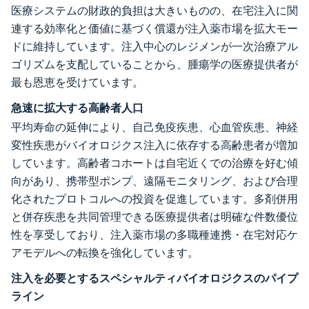
医療システムの財政的負担は大きいものの、在宅注入に関
連する効率化と価値に基づく償還が注入薬市場を拡大モー
ドに維持しています。注入中心のレジメンが一次治療アル
ゴリズムを支配していることから、腫瘍学の医療提供者が
最も恩恵を受けています。
急速に拡大する高齢者人口
平均寿命の延伸により、自己免疫疾患、心血管疾患、神経
変性疾患がバイオロジクス注入に依存する高齢患者が増加
しています。高齢者コホートは自宅近くでの治療を好む傾
向があり、携帯型ポンプ、遠隔モニタリング、および合理
化されたプロトコルへの投資を促進しています。多剤併用
と併存疾患を共同管理できる医療提供者は明確な件数優位
性を享受しており、注入薬市場の多職種連携・在宅対応ケ
アモデルへの転換を強化しています。
注入を必要とするスペシャルティバイオロジクスのパイプ
ライン