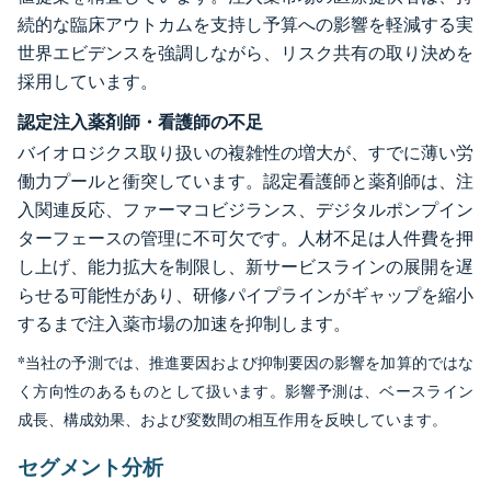
続的な臨床アウトカムを支持し予算への影響を軽減する実
世界エビデンスを強調しながら、リスク共有の取り決めを
採用しています。
認定注入薬剤師・看護師の不足
バイオロジクス取り扱いの複雑性の増大が、すでに薄い労
働力プールと衝突しています。認定看護師と薬剤師は、注
入関連反応、ファーマコビジランス、デジタルポンプイン
ターフェースの管理に不可欠です。人材不足は人件費を押
し上げ、能力拡大を制限し、新サービスラインの展開を遅
らせる可能性があり、研修パイプラインがギャップを縮小
するまで注入薬市場の加速を抑制します。
*当社の予測では、推進要因および抑制要因の影響を加算的ではな
く方向性のあるものとして扱います。影響予測は、ベースライン
成長、構成効果、および変数間の相互作用を反映しています。
セグメント分析