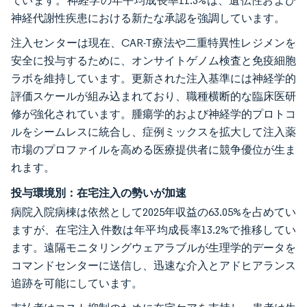
ています。神経学の年平均成長率11.3%は、遺伝性および
神経代謝性疾患における新たな承認を強調しています。
注入センターは現在、CAR-T療法や二重特異性レジメンを
安全に投与するために、オンサイトゲノム検査と免疫細胞
ラボを維持しています。更新された注入基準には神経学的
評価スケールが組み込まれており、職種横断的な臨床医研
修が強化されています。腫瘍学的および神経学的プロトコ
ルをシームレスに統合し、症例ミックスを拡大して注入薬
市場のプロファイルを高める医療提供者に競争優位が生ま
れます。
投与環境別：在宅注入の勢いが加速
病院入院病棟は依然として2025年収益の63.05%を占めてい
ますが、在宅注入件数は年平均成長率13.2%で推移してい
ます。遠隔モニタリングウェアラブルが生理学的データを
コマンドセンターに送信し、迅速な介入とアドヒアランス
追跡を可能にしています。