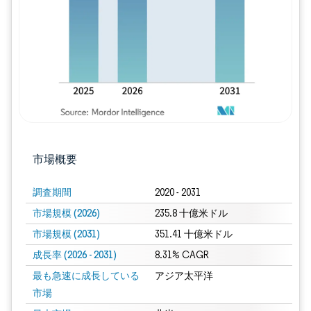
市場概要
調査期間
2020 - 2031
市場規模 (2026)
235.8 十億米ドル
市場規模 (2031)
351.41 十億米ドル
成長率 (2026 - 2031)
8.31% CAGR
最も急速に成長している
アジア太平洋
市場