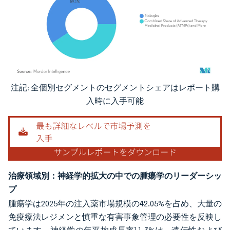
注記: 全個別セグメントのセグメントシェアはレポート購
画像 © Mordor Intelligence。再利用にはCC BY 4.0の表示が必要です。
入時に入手可能
治療領域別：神経学的拡大の中での腫瘍学のリーダーシッ
プ
腫瘍学は2025年の注入薬市場規模の42.05%を占め、大量の
免疫療法レジメンと慎重な有害事象管理の必要性を反映し