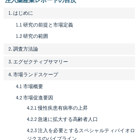
注入薬産業レポートの目次
1. はじめに
1.1 研究の前提と市場定義
1.2 研究の範囲
2. 調査方法論
3. エグゼクティブサマリー
4. 市場ランドスケープ
4.1 市場概要
4.2 市場促進要因
4.2.1 慢性疾患有病率の上昇
4.2.2 急速に拡大する高齢者人口
4.2.3 注入を必要とするスペシャルティバイオロ
ジクスのパイプライン