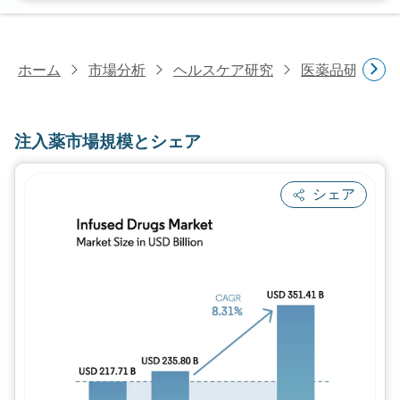
ホーム
市場分析
ヘルスケア研究
医薬品研究
注入薬市場規模とシェア
シェア
画像 © Mordor Intelligence。再利用に