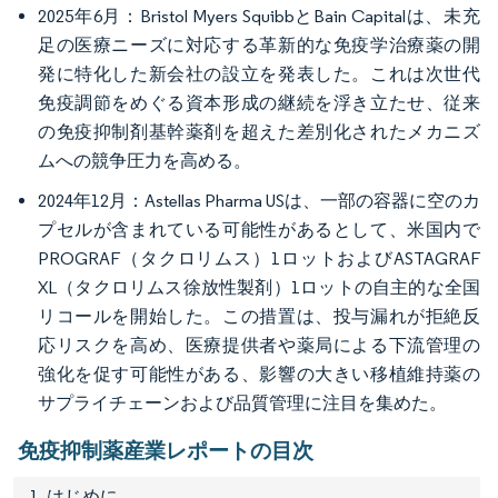
2025年6月：Bristol Myers SquibbとBain Capitalは、未充
足の医療ニーズに対応する革新的な免疫学治療薬の開
発に特化した新会社の設立を発表した。これは次世代
免疫調節をめぐる資本形成の継続を浮き立たせ、従来
の免疫抑制剤基幹薬剤を超えた差別化されたメカニズ
ムへの競争圧力を高める。
2024年12月：Astellas Pharma USは、一部の容器に空のカ
プセルが含まれている可能性があるとして、米国内で
PROGRAF（タクロリムス）1ロットおよびASTAGRAF
XL（タクロリムス徐放性製剤）1ロットの自主的な全国
リコールを開始した。この措置は、投与漏れが拒絶反
応リスクを高め、医療提供者や薬局による下流管理の
強化を促す可能性がある、影響の大きい移植維持薬の
サプライチェーンおよび品質管理に注目を集めた。
免疫抑制薬産業レポートの目次
1. はじめに