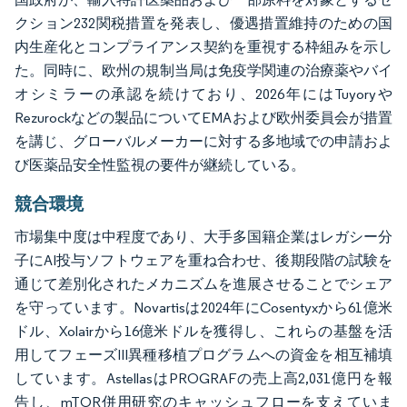
クション232関税措置を発表し、優遇措置維持のための国
内生産化とコンプライアンス契約を重視する枠組みを示し
た。同時に、欧州の規制当局は免疫学関連の治療薬やバイ
オシミラーの承認を続けており、2026年にはTuyoryや
Rezurockなどの製品についてEMAおよび欧州委員会が措置
を講じ、グローバルメーカーに対する多地域での申請およ
び医薬品安全性監視の要件が継続している。
競合環境
市場集中度は中程度であり、大手多国籍企業はレガシー分
子にAI投与ソフトウェアを重ね合わせ、後期段階の試験を
通じて差別化されたメカニズムを進展させることでシェア
を守っています。Novartisは2024年にCosentyxから61億米
ドル、Xolairから16億米ドルを獲得し、これらの基盤を活
用してフェーズIII異種移植プログラムへの資金を相互補填
しています。AstellasはPROGRAFの売上高2,031億円を報
告し、mTOR併用研究のキャッシュフローを支えていま