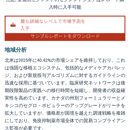
画像 © Mordor Intelligence。再利用にはCC BY 4.0の表示が必要です。
入時に入手可能
地域分析
北米は2025年に40.42%の市場シェアを維持しており、これ
は強固な移植エコシステム、包括的なメディケアカバレッ
ジ、および新規投与アルゴリズムに対するガイドラインの
迅速な採用に基づいています。臨床研究ネットワークは後
期段階製品の実践への移行時間を短縮し、開発者の収益確
実性を高めています。カナダの州別フォーミュラリーとメ
キシコのセグロ・ポピュラーのアップグレードがリーチを
拡大していますが、価格差が国境を越えた調達戦略を複雑
にしており、免疫抑制薬市場全体での貿易コンプライアン
ス監視が必要です。