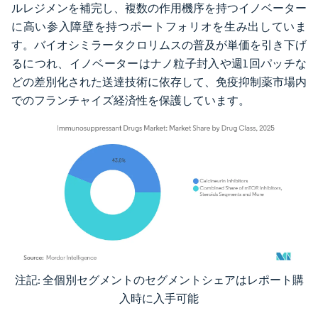
ルレジメンを補完し、複数の作用機序を持つイノベーター
に高い参入障壁を持つポートフォリオを生み出していま
す。バイオシミラータクロリムスの普及が単価を引き下げ
るにつれ、イノベーターはナノ粒子封入や週1回パッチな
どの差別化された送達技術に依存して、免疫抑制薬市場内
でのフランチャイズ経済性を保護しています。
注記: 全個別セグメントのセグメントシェアはレポート購
画像 © Mordor Intelligence。再利用にはCC BY 4.0の表示が必要です。
入時に入手可能