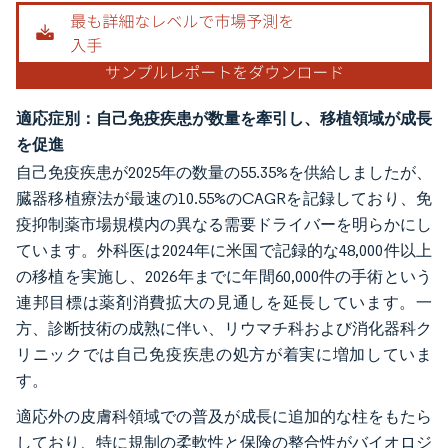
適応症別：自己免疫疾患が数量を牽引し、移植領域が成長
を促進
自己免疫疾患が2025年の数量の55.35%を供給しましたが、
臓器移植療法が最速の10.55%のCAGRを記録しており、免
疫抑制薬市場規模内の異なる需要ドライバーを明らかにし
ています。外科医は2024年に米国で記録的な48,000件以上
の移植を実施し、2026年までに年間60,000件の手術という
連邦目標は薬剤消費拡大の見通しを延長しています。一
方、診断技術の成熟に伴い、リウマチ科および消化器科ク
リニックでは自己免疫疾患の処方が着実に増加していま
す。
適応外の皮膚科領域での普及が成長に追加的な柱をもたら
しており、特に規制の柔軟性と保険の整合性がバイオロジ