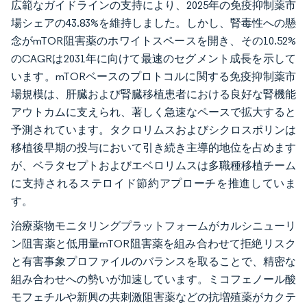
広範なガイドラインの支持により、2025年の免疫抑制薬市
場シェアの43.83%を維持しました。しかし、腎毒性への懸
念がmTOR阻害薬のホワイトスペースを開き、その10.52%
のCAGRは2031年に向けて最速のセグメント成長を示して
います。mTORベースのプロトコルに関する免疫抑制薬市
場規模は、肝臓および腎臓移植患者における良好な腎機能
アウトカムに支えられ、著しく急速なペースで拡大すると
予測されています。タクロリムスおよびシクロスポリンは
移植後早期の投与において引き続き主導的地位を占めます
が、ベラタセプトおよびエベロリムスは多職種移植チーム
に支持されるステロイド節約アプローチを推進していま
す。
治療薬物モニタリングプラットフォームがカルシニューリ
ン阻害薬と低用量mTOR阻害薬を組み合わせて拒絶リスク
と有害事象プロファイルのバランスを取ることで、精密な
組み合わせへの勢いが加速しています。ミコフェノール酸
モフェチルや新興の共刺激阻害薬などの抗増殖薬がカクテ