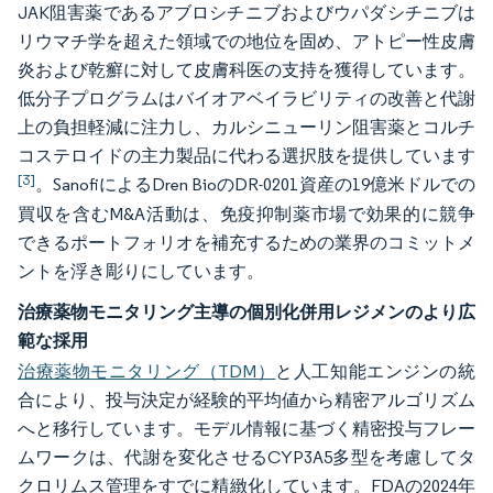
JAK阻害薬であるアブロシチニブおよびウパダシチニブは
リウマチ学を超えた領域での地位を固め、アトピー性皮膚
炎および乾癬に対して皮膚科医の支持を獲得しています。
低分子プログラムはバイオアベイラビリティの改善と代謝
上の負担軽減に注力し、カルシニューリン阻害薬とコルチ
コステロイドの主力製品に代わる選択肢を提供しています
[3]
。SanofiによるDren BioのDR-0201資産の19億米ドルでの
買収を含むM&A活動は、免疫抑制薬市場で効果的に競争
できるポートフォリオを補充するための業界のコミットメ
ントを浮き彫りにしています。
治療薬物モニタリング主導の個別化併用レジメンのより広
範な採用
治療薬物モニタリング（TDM）
と人工知能エンジンの統
合により、投与決定が経験的平均値から精密アルゴリズム
へと移行しています。モデル情報に基づく精密投与フレー
ムワークは、代謝を変化させるCYP3A5多型を考慮してタ
クロリムス管理をすでに精緻化しています。FDAの2024年