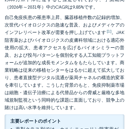
（2026年～2031年）中のCAGRは9.85%です。
自己免疫疾患の罹患率上昇、臓器移植件数の記録的増加、
次世代バイオロジクスの急速な普及、およびメディケアの
[1]
インフレリベート改革が需要を押し上げています
。JAK
阻害薬およびバイオロジクスの皮膚科領域における適応外
使用の拡大、患者アクセスを広げるバイオシミラーの普
及、および投与パターンを個別化する人工知能プラットフ
ォームが追加的な成長モメンタムをもたらしています。商
業戦略は従来の移植センターをはるかに超えて拡大してお
り、患者直接型デジタル流通が薬局チャネルの構造的変革
を牽引しています。こうした背景のもと、免疫抑制薬市場
は細胞・遺伝子治療による代替品からの脅威と厳格な多地
域規制監視という同時的な課題に直面しており、競争上の
賭けは高い水準を維持しています。
主要レポートのポイント