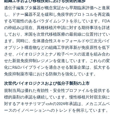
組織工学および移植技術における技術的進歩
遺伝子編集ブタ臓器が概念実証から早期臨床評価へと進展
し、ドナー臓器不足を緩和し免疫学的プロトコルを再定義
する可能性のあるパラダイムシフトを示しています。FDA
の枠組みは現在、異種移植片申請に対する期待事項を詳述
しており、米国を次世代移植医療の最前線に位置付けてい
ます。同時に、生体適合性スキャフォールドや三次元バイ
オプリント構造物などの組織工学的革新が免疫原性を低下
させ、バイオロジクスとナノ粒子ベースの送達を組み合わ
せた新規免疫抑制レジメンを促進しています。これらの変
化にR&Dパイプラインを適合させる製薬企業は、拡大する
免疫抑制薬市場における防御力を強化しています。
次世代バイオロジクスおよび低分子製剤の上市
規制当局は優れた有効性・安全性プロファイルを提供する
標的薬剤の承認を継続しています。慢性移植片対宿主病に
対するアキサチリマブ-csfrの2024年承認は、メカニズムベ
ースのイノベーションへのトレンドを例示しています。