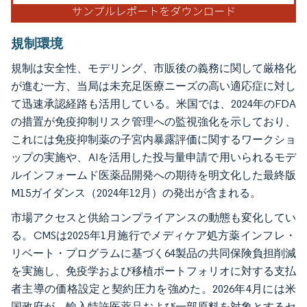
規制環境
規制は安全性、モデリング、市販後の義務に関して厳格化
が進む一方、当局は未充足医療ニーズの高い適応症に対し
て迅速承認経路も活用している。米国では、2024年のFDA
の措置が免疫抑制リスク管理への監視強化を示しており、
これには免疫抑制薬の子宮内暴露評価に関するワークショ
ップの実施や、AIを活用した投与量申請で用いられるモデ
ルインフォームド医薬品開発への期待を明文化した最終版
M15ガイダンス（2024年12月）の発出が含まれる。
市場アクセスと供給コンプライアンスの動態も変化してい
る。CMSは2025年1月施行でメディケア処方薬インフレ・
リベート・プログラムに基づく64製品の共同保険負担削減
を実施し、免疫学および移植ポートフォリオに対する支払
者主導の価格設定と契約圧力を強めた。2026年4月には米
国政府が、輸入特許医薬品および一部原料を対象とするセ