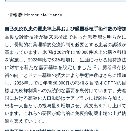
情報源: Mordor Intelligence
自己免疫疾患の罹患率上昇および臓器移植手術件数の増加
高度な診断技術が従来未検出であった患者層を明らかに
し、長期的な薬理学的免疫抑制を必要とする患者の認識が
高まっています。米国は2024年に48,000件以上の臓器移植
を実施し、2023年比で3.3%増加し、生涯にわたる維持療法
[2]
に対する新たな需要基準を設定しました
。臓器保存技
術の向上とドナー基準の拡大により手術件数はさらに増加
し、2026年までに年間60,000件の移植を目指すOPTNの目
標は免疫抑制薬への持続的な需要を裏付けています。先進
国における高齢化人口動態はケアプランに複雑性を加え、
患者一人当たりの投与量を増加させ、総支出を押し上げて
います。これらの要因が総合的に免疫抑制薬市場の上昇軌
道を支えています。