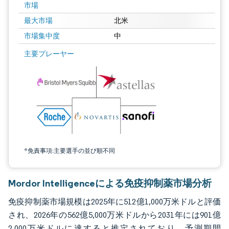
市場
最大市場
北米
市場集中度
中
画像 © Mordor Intelligence。再利用にはCC BY 4.0の表示が必要です。
主要プレーヤー
*免責事項:主要選手の並び順不同
Mordor Intelligenceによる免疫抑制薬市場分析
免疫抑制薬市場規模は2025年に512億1,000万米ドルと評価
され、2026年の562億5,000万米ドルから2031年には901億
2,000万米ドルに達すると推定されており、予測期間