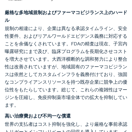
厳格な多地域規制およびファーマコビジランス上のハード
ル
規制の相違により、企業は異なる承認タイムライン、安全
性要件、およびリアルワールドエビデンス義務に対応する
ことを余儀なくされています。FDAの精査は現在、子宮内
曝露研究にまで及び、臨床プログラムを長期化させコスト
を増大させています。大西洋横断的な調和努力により整合
性は改善されていますが、地域固有のファーマコビジラン
スは依然としてカスタムインフラを義務付けており、強固
なコンプライアンスリソースを持つ既存企業に競争上の優
位性をもたらしています。総じて、これらの複雑性はマー
ジンを圧縮し、免疫抑制薬市場全体での拡大を抑制してい
ます。
高い治療費および不均一な償還
世界の支払者はコスト抑制を強化し、より厳格な事前承認
トリガーとインフレリベートの回収を導入しています。メ