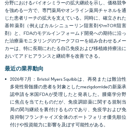
分野におけるバイオシミラーの拡大継続を示し、価格競争
を強める一方で、専門薬局やオンライン薬局チャネルを通
じた患者リーチの拡大を支えている。同時に、確立された
基幹薬剤（例えばカルシニューリン阻害剤やmTOR阻害
剤）と、FDAのモデルインフォームド開発への期待に沿っ
た治療薬モニタリングのワークフローを組み合わせるメー
カーは、特に長期にわたる自己免疫および移植維持療法に
おいてアドヒアランスと継続率を改善できる。
最近の業界動向
2026年7月：Bristol Myers Squibbは、再発または難治性
多発性骨髄腫の患者を対象としたmezigdomideの新薬承
認申請を米国FDAが受理したと発表した。腫瘍学分野
に焦点を当てたものだが、免疫調節薬に関する規制当
局の関与継続を裏付けるものであり、免疫学および免
疫抑制フランチャイズ全体のポートフォリオ優先順位
付けや投資能力に影響を及ぼす可能性がある。