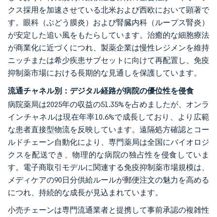
クス採用を加速させている北米および西欧において顕著で
す。眼科（ぶどう膜炎）および腎臓内科（ループス腎炎）
が安定した追い風をもたらしています。治癒的な細胞療法
が商業化に近づくにつれ、製薬企業は慢性レジメンを維持
ニッチまたは希少疾患サブセットに向けて再配置し、免疫
抑制薬市場における長期的な見通しを保護しています。
流通チャネル別：デジタル経路が病院の優位性を侵食
病院薬局は2025年の収益の51.35%を占めましたが、オンラ
インチャネルは現在年率10.6%で成長しており、より広範
な患者直接型物流を反映しています。遠隔処方確認とコー
ルドチェーン自動化により、専門薬局は全国にバイオロジ
クスを配送でき、物理的な病院の独占性を侵食していま
す。電子商取引モデルに関連する免疫抑制薬市場規模は、
メディケアの90日分供給ルールが郵便注文の魅力を高める
につれ、持続的な成長が見込まれています。
小売チェーンは専門流通業者と提携して事前承認の複雑性