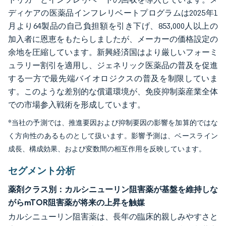
ディケアの医薬品インフレリベートプログラムは2025年1
月より64製品の自己負担額を引き下げ、853,000人以上の
加入者に恩恵をもたらしましたが、メーカーの価格設定の
余地を圧縮しています。新興経済国はより厳しいフォーミ
ュラリー割引を適用し、ジェネリック医薬品の普及を促進
する一方で最先端バイオロジクスの普及を制限していま
す。このような差別的な償還環境が、免疫抑制薬産業全体
での市場参入戦術を形成しています。
*当社の予測では、推進要因および抑制要因の影響を加算的ではな
く方向性のあるものとして扱います。影響予測は、ベースライン
成長、構成効果、および変数間の相互作用を反映しています。
セグメント分析
薬剤クラス別：カルシニューリン阻害薬が基盤を維持しな
がらmTOR阻害薬が将来の上昇を触媒
カルシニューリン阻害薬は、長年の臨床的親しみやすさと