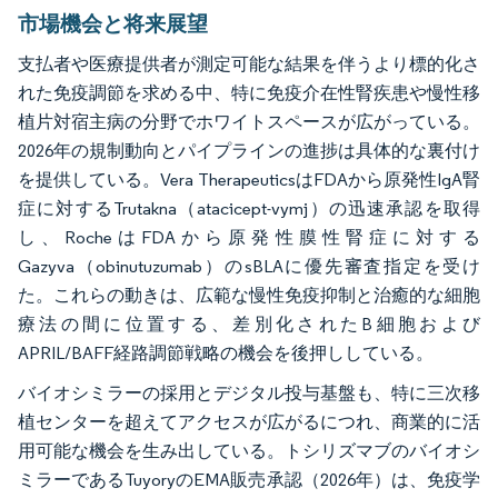
市場機会と将来展望
支払者や医療提供者が測定可能な結果を伴うより標的化さ
れた免疫調節を求める中、特に免疫介在性腎疾患や慢性移
植片対宿主病の分野でホワイトスペースが広がっている。
2026年の規制動向とパイプラインの進捗は具体的な裏付け
を提供している。Vera TherapeuticsはFDAから原発性IgA腎
症に対するTrutakna（atacicept-vymj）の迅速承認を取得
し、RocheはFDAから原発性膜性腎症に対する
Gazyva（obinutuzumab）のsBLAに優先審査指定を受け
た。これらの動きは、広範な慢性免疫抑制と治癒的な細胞
療法の間に位置する、差別化されたB細胞および
APRIL/BAFF経路調節戦略の機会を後押ししている。
バイオシミラーの採用とデジタル投与基盤も、特に三次移
植センターを超えてアクセスが広がるにつれ、商業的に活
用可能な機会を生み出している。トシリズマブのバイオシ
ミラーであるTuyoryのEMA販売承認（2026年）は、免疫学