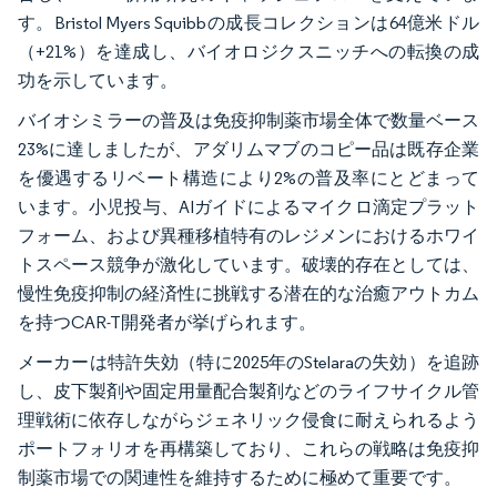
す。Bristol Myers Squibbの成長コレクションは64億米ドル
（+21%）を達成し、バイオロジクスニッチへの転換の成
功を示しています。
バイオシミラーの普及は免疫抑制薬市場全体で数量ベース
23%に達しましたが、アダリムマブのコピー品は既存企業
を優遇するリベート構造により2%の普及率にとどまって
います。小児投与、AIガイドによるマイクロ滴定プラット
フォーム、および異種移植特有のレジメンにおけるホワイ
トスペース競争が激化しています。破壊的存在としては、
慢性免疫抑制の経済性に挑戦する潜在的な治癒アウトカム
を持つCAR-T開発者が挙げられます。
メーカーは特許失効（特に2025年のStelaraの失効）を追跡
し、皮下製剤や固定用量配合製剤などのライフサイクル管
理戦術に依存しながらジェネリック侵食に耐えられるよう
ポートフォリオを再構築しており、これらの戦略は免疫抑
制薬市場での関連性を維持するために極めて重要です。