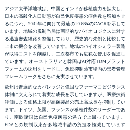
アジア太平洋地域は、中国とインドが移植能力を拡大し、
日本の高齢化人口動態が自己免疫疾患の症例数を増加させ
るにつれ、2031年に向けて最速の10.58%のCAGRを示して
います。地域の規制当局は画期的なバイオロジクスに対す
る迅速審査経路を整備しており、歴史的な先例と比較して
上市の機会を改善しています。地域のバイオシミラー製造
が取得コストを削減し、二次都市でも広範な使用を促進し
ています。オーストラリアと韓国はAI対応TDMプラット
フォームの採用をリードし、免疫抑制薬市場内の患者管理
フレームワークをさらに充実させています。
欧州は普遍的なカバレッジと強固なファーマコビジランス
体制に支えられて着実な成長を示していますが、医療技術
評価による価格上限が高額製品の売上高成長を抑制してい
ます。ドイツ、英国、フランスが移植件数のリーダーであ
り、南欧諸国は自己免疫疾患の処方で上回っています。
FDAとの規制収束が多地域申請の負担を軽減しています