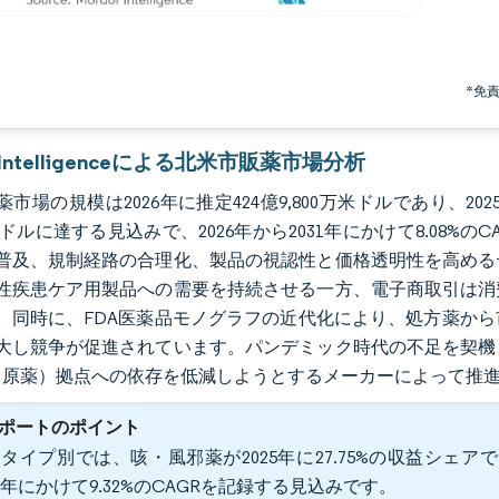
*免
r Intelligenceによる北米市販薬市場分析
市場の規模は2026年に推定424億9,800万米ドルであり、2025
万米ドルに達する見込みで、2026年から2031年にかけて8.0
普及、規制経路の合理化、製品の視認性と価格透明性を高める
性疾患ケア用製品への需要を持続させる一方、電子商取引は消
。同時に、FDA医薬品モノグラフの近代化により、処方薬か
大し競争が促進されています。パンデミック時代の不足を契機
I（原薬）拠点への依存を低減しようとするメーカーによって推
ポートのポイント
タイプ別では、咳・風邪薬が2025年に27.75%の収益シ
31年にかけて9.32%のCAGRを記録する見込みです。