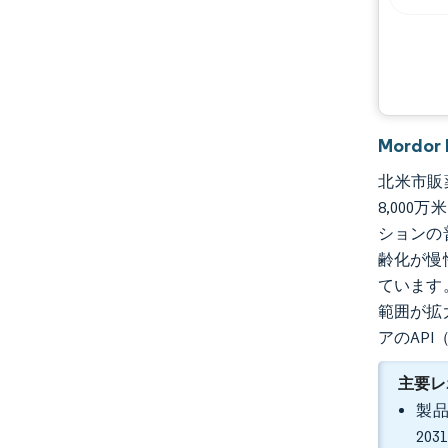
機会と展望
業界の動向
Mordo
北米市販薬
8,000
ションの
齢化が慢
ています
範囲が拡
アのAP
主要レ
製品
20