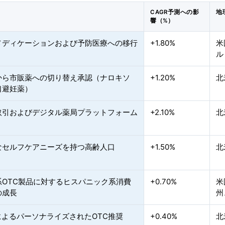
CAGR予測への影
地
響（%）
メディケーションおよび予防医療への移行
+1.80%
米
ル
から市販薬への切り替え承認（ナロキソ
+1.20%
北
口避妊薬）
取引およびデジタル薬局プラットフォーム
+2.10%
北
なセルフケアニーズを持つ高齢人口
+1.50%
北
系OTC製品に対するヒスパニック系消費
+0.70%
米
の成長
州
によるパーソナライズされたOTC推奨
+0.40%
北