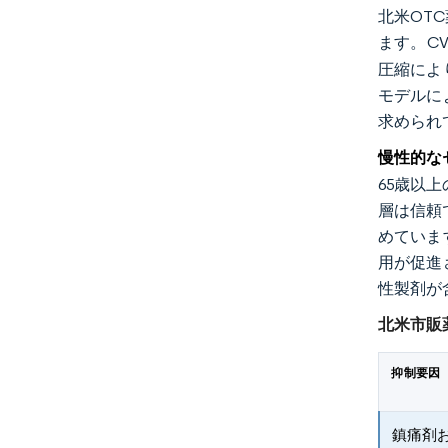
北米OT
ます。CV
圧縮によ
モデルに
求められ
慢性的な
65歳以
層は信頼
めていま
用が促進
性製剤が
北米市販
抑制要因
鎮痛剤