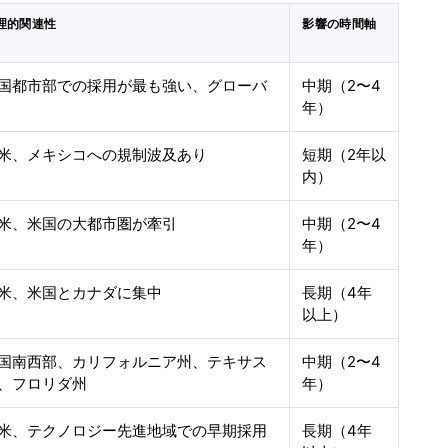
理的関連性
影響の時間軸
国都市部での採用が最も強い、グローバ
中期（2〜4
年）
米、メキシコへの規制波及あり
短期（2年以
内）
米、米国の大都市圏が牽引
中期（2〜4
年）
米、米国とカナダに集中
長期（4年
以上）
国南西部、カリフォルニア州、テキサス
中期（2〜4
、フロリダ州
年）
米、テクノロジー先進地域での早期採用
長期（4年