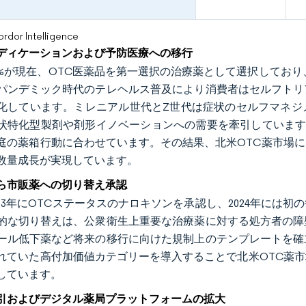
or Intelligence
ディケーションおよび予防医療への移行
1%が現在、OTC医薬品を第一選択の治療薬として選択しており
パンデミック時代のテレヘルス普及により消費者はセルフトリ
化しています。ミレニアル世代とZ世代は症状のセルフマネジ
状特化型製剤や剤形イノベーションへの需要を牽引しています
庭の薬箱行動に合わせています。その結果、北米OTC薬市場
数量成長が実現しています。
ら市販薬への切り替え承認
023年にOTCステータスのナロキソンを承認し、2024年には初
的な切り替えは、公衆衛生上重要な治療薬に対する処方者の障
ール低下薬など将来の移行に向けた規制上のテンプレートを確
れていた高付加価値カテゴリーを導入することで北米OTC薬
しています。
引およびデジタル薬局プラットフォームの拡大