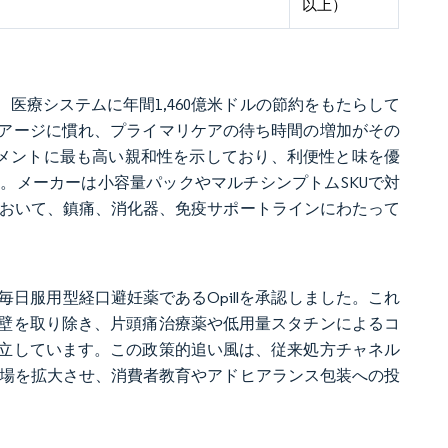
以上）
、医療システムに年間1,460億米ドルの節約をもたらして
アージに慣れ、プライマリケアの待ち時間の増加がその
メントに最も高い親和性を示しており、利便性と味を優
。メーカーは小容量パックやマルチシンプトムSKUで対
において、鎮痛、消化器、免疫サポートラインにわたって
の毎日服用型経口避妊薬であるOpillを承認しました。これ
壁を取り除き、片頭痛治療薬や低用量スタチンによるコ
立しています。この政策的追い風は、従来処方チャネル
市場を拡大させ、消費者教育やアドヒアランス包装への投