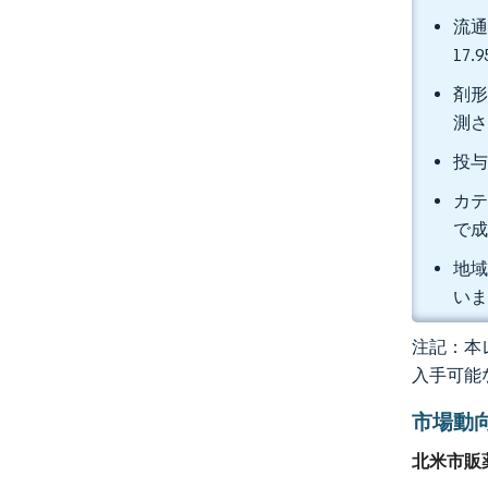
流通
17
剤形
測
投与
カテ
で
地域
い
注記：本レ
入手可能
市場動
北米市販