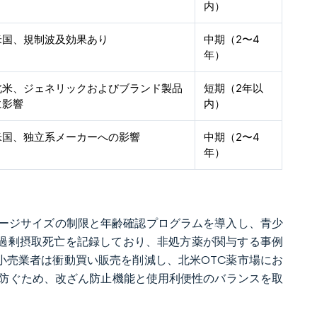
内）
米国、規制波及効果あり
中期（2〜4
年）
北米、ジェネリックおよびブランド製品
短期（2年以
に影響
内）
米国、独立系メーカーへの影響
中期（2〜4
年）
ケージサイズの制限と年齢確認プログラムを導入し、青少
の薬物過剰摂取死亡を記録しており、非処方薬が関与する事例
小売業者は衝動買い販売を削減し、北米OTC薬市場にお
防ぐため、改ざん防止機能と使用利便性のバランスを取