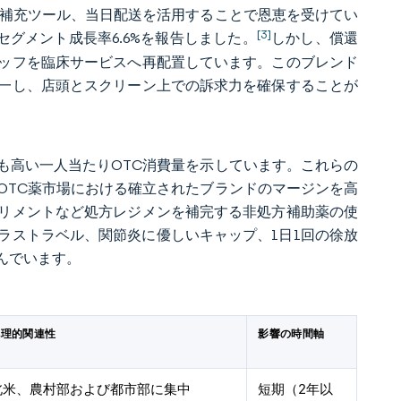
動補充ツール、当日配送を活用することで恩恵を受けてい
[3]
年のセグメント成長率6.6%を報告しました。
しかし、償還
ッフを臨床サービスへ再配置しています。このブレンド
一し、店頭とスクリーン上での訴求力を確保することが
も高い一人当たりOTC消費量を示しています。これらの
OTC薬市場における確立されたブランドのマージンを高
リメントなど処方レジメンを補完する非処方補助薬の使
ラストラベル、関節炎に優しいキャップ、1日1回の徐放
んでいます。
地理的関連性
影響の時間軸
北米、農村部および都市部に集中
短期（2年以