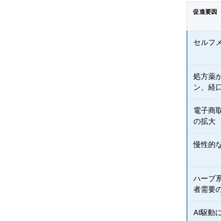
促進要因
セルフ
処方薬
ン、経
電子商
の拡大
慢性的
ハーブ
者需要
AI駆動