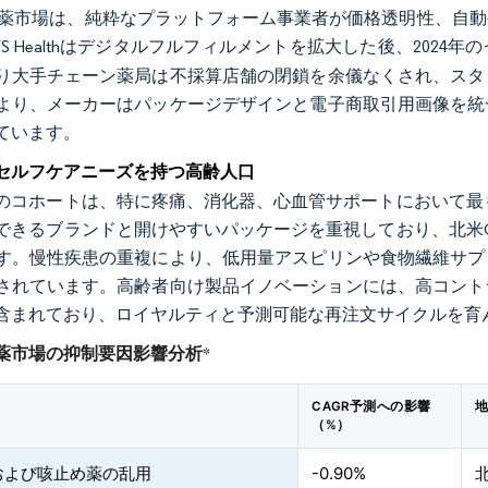
C薬市場は、純粋なプラットフォーム事業者が価格透明性、自
S Healthはデジタルフルフィルメントを拡大した後、2024
り大手チェーン薬局は不採算店舗の閉鎖を余儀なくされ、スタ
より、メーカーはパッケージデザインと電子商取引用画像を統
ています。
セルフケアニーズを持つ高齢人口
上のコホートは、特に疼痛、消化器、心血管サポートにおいて最
できるブランドと開けやすいパッケージを重視しており、北米
す。慢性疾患の重複により、低用量アスピリンや食物繊維サプ
されています。高齢者向け製品イノベーションには、高コント
含まれており、ロイヤルティと予測可能な再注文サイクルを育
薬市場の抑制要因影響分析
*
CAGR予測への影響
（%）
および咳止め薬の乱用
-0.90%