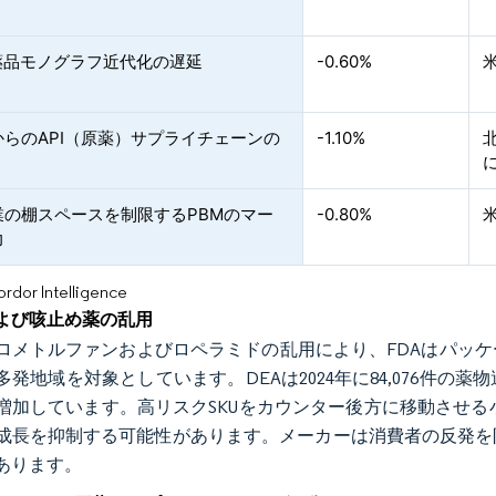
医薬品モノグラフ近代化の遅延
-0.60%
からのAPI（原薬）サプライチェーンの
-1.10%
業の棚スペースを制限するPBMのマー
-0.80%
力
or Intelligence
よび咳止め薬の乱用
ロメトルファンおよびロペラミドの乱用により、FDAはパッ
多発地域を対象としています。DEAは2024年に84,076件
増加しています。高リスクSKUをカウンター後方に移動させる
成長を抑制する可能性があります。メーカーは消費者の反発を
あります。