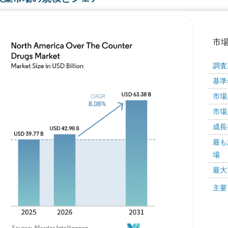
市
調査
基準
市場規
市場規
成長率 
最も
画像 © Mordor Intelligence。再利用にはCC BY 4
場
最大
画像 ©
主要