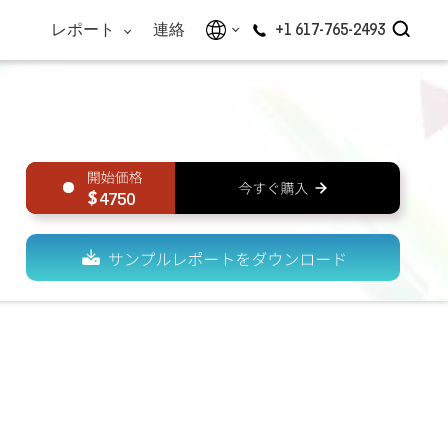
レポート
連絡
+1 617-765-2493
4750