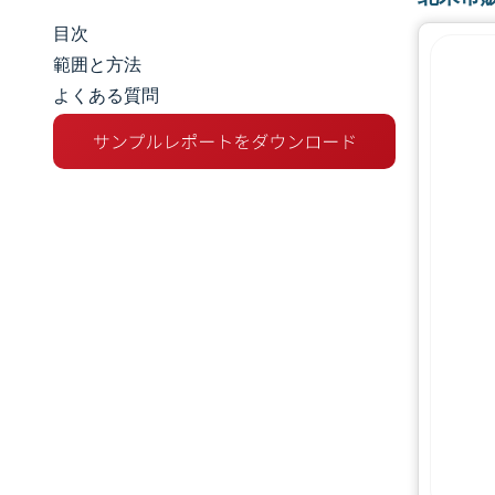
目次
市場規模とシェア
範囲と方法
よくある質問
市場分析
トレンドとインサイト
セグメント分析
地理分析
規制環境
バリューチェーン分析
競争環境
主要プレーヤー