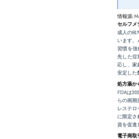
情報源: Mord
セルフメ
成人の8
います。
習慣を強
先した症
応し、家
安定した
処方薬か
FDAは2
らの画期
レステロ
に限定さ
資を促進
電子商取