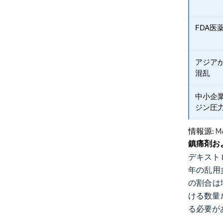
FDA
アジア
混乱
中小企
ジン圧
情報源: Mord
鎮痛剤お
デキスト
年の乱用
の割合は
ける数量
る必要が