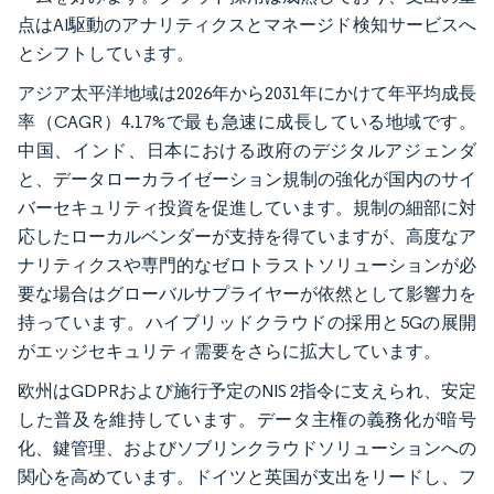
点はAI駆動のアナリティクスとマネージド検知サービスへ
とシフトしています。
アジア太平洋地域は2026年から2031年にかけて年平均成長
率（CAGR）4.17%で最も急速に成長している地域です。
中国、インド、日本における政府のデジタルアジェンダ
と、データローカライゼーション規制の強化が国内のサイ
バーセキュリティ投資を促進しています。規制の細部に対
応したローカルベンダーが支持を得ていますが、高度なア
ナリティクスや専門的なゼロトラストソリューションが必
要な場合はグローバルサプライヤーが依然として影響力を
持っています。ハイブリッドクラウドの採用と5Gの展開
がエッジセキュリティ需要をさらに拡大しています。
欧州はGDPRおよび施行予定のNIS 2指令に支えられ、安定
した普及を維持しています。データ主権の義務化が暗号
化、鍵管理、およびソブリンクラウドソリューションへの
関心を高めています。ドイツと英国が支出をリードし、フ