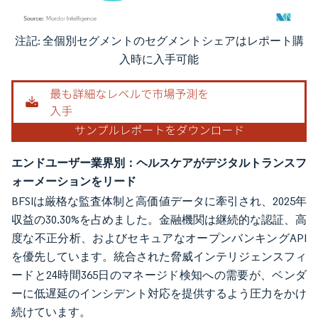
注記: 全個別セグメントのセグメントシェアはレポート購
画像 © Mordor Intelligence。再利用にはCC BY 4.0の表示が必要です。
入時に入手可能
エンドユーザー業界別：ヘルスケアがデジタルトランスフ
ォーメーションをリード
BFSIは厳格な監査体制と高価値データに牽引され、2025年
収益の30.30%を占めました。金融機関は継続的な認証、高
度な不正分析、およびセキュアなオープンバンキングAPI
を優先しています。統合された脅威インテリジェンスフィ
ードと24時間365日のマネージド検知への需要が、ベンダ
ーに低遅延のインシデント対応を提供するよう圧力をかけ
続けています。