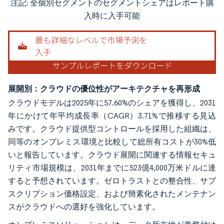
注記: 全個別セグメントのセグメントシェアはレポート購
画像 © Mordor Intelligence。再利用にはCC BY 4.0の表示が必要です。
入時に入手可能
展開別：クラウドの優位性がアーキテクチャを再形成
クラウドモデルは2025年に57.60%のシェアを獲得し、2031
年にかけて年平均成長率（CAGR）3.71%で推移する見込
みです。クラウド提供型コントロールを採用した組織は、
同等のオンプレミス環境と比較して総所有コストが30%低
いと報告しています。クラウド展開に関連する情報セキュ
リティ市場規模は、2031年までに523億4,000万米ドルに達
すると予想されています。ゼロトラストとの整合性、サブ
スクリプション価格設定、および簡素化されたメンテナン
スがクラウドへの選好を強化しています。