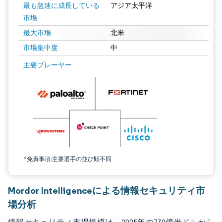
最も急速に成長している
アジア太平洋
市場
最大市場
北米
市場集中度
中
画像 © Mordor Intelligence。再利用にはCC BY 4.0の表示が必要です。
主要プレーヤー
*免責事項:主要選手の並び順不同
Mordor Intelligenceによる情報セキュリティ市
場分析