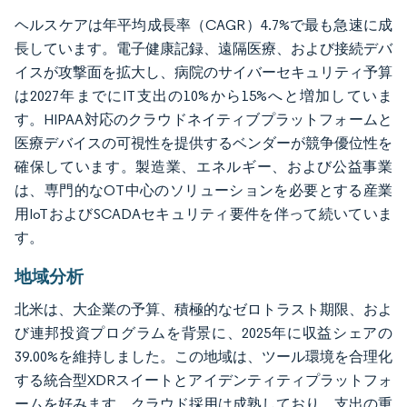
ヘルスケアは年平均成長率（CAGR）4.7%で最も急速に成
長しています。電子健康記録、遠隔医療、および接続デバ
イスが攻撃面を拡大し、病院のサイバーセキュリティ予算
は2027年までにIT支出の10%から15%へと増加していま
す。HIPAA対応のクラウドネイティブプラットフォームと
医療デバイスの可視性を提供するベンダーが競争優位性を
確保しています。製造業、エネルギー、および公益事業
は、専門的なOT中心のソリューションを必要とする産業
用IoTおよびSCADAセキュリティ要件を伴って続いていま
す。
地域分析
北米は、大企業の予算、積極的なゼロトラスト期限、およ
び連邦投資プログラムを背景に、2025年に収益シェアの
39.00%を維持しました。この地域は、ツール環境を合理化
する統合型XDRスイートとアイデンティティプラットフォ
ームを好みます。クラウド採用は成熟しており、支出の重