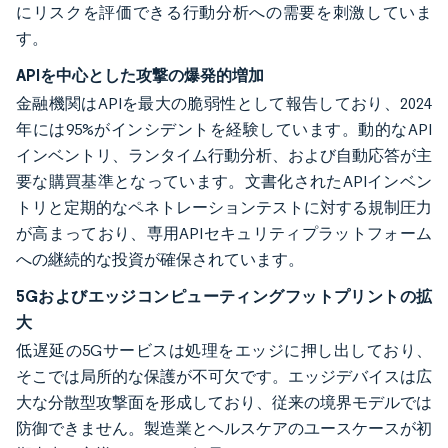
にリスクを評価できる行動分析への需要を刺激していま
す。
APIを中心とした攻撃の爆発的増加
金融機関はAPIを最大の脆弱性として報告しており、2024
年には95%がインシデントを経験しています。動的なAPI
インベントリ、ランタイム行動分析、および自動応答が主
要な購買基準となっています。文書化されたAPIインベン
トリと定期的なペネトレーションテストに対する規制圧力
が高まっており、専用APIセキュリティプラットフォーム
への継続的な投資が確保されています。
5Gおよびエッジコンピューティングフットプリントの拡
大
低遅延の5Gサービスは処理をエッジに押し出しており、
そこでは局所的な保護が不可欠です。エッジデバイスは広
大な分散型攻撃面を形成しており、従来の境界モデルでは
防御できません。製造業とヘルスケアのユースケースが初