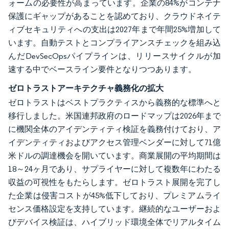
ォームの必要性が高まっています。企業の84%がコンテナ
保護にギャップがあることを認めており、クラウドネイテ
ィブセキュリティへの支出は2027年まで年間25%増加して
います。自動テストとコンプライアンスチェックを組み込
んだDevSecOpsパイプラインは、リリースサイクルが加
速する中でベースライン要件となりつつあります。
ゼロトラストアーキテクチャ義務化の拡大
ゼロトラストはベストプラクティスから義務的な標準へと
移行しました。米国連邦政府のロードマップは2026年まで
に機関全体のアイデンティティ検証を義務付けており、ア
イデンティティおよびアクセス管理ベンダーに対して71億
米ドルの調達機会を開いています。商業展開の平均期間は
18～24ヶ月であり、サプライヤーに対して複数年にわたる
収益の可視性をもたらします。ゼロトラスト展開を完了し
た企業は侵害コストが45%低下しており、プレミアムライ
センス価格設定を支持しています。継続的なユーザーおよ
びデバイス検証は、ハイブリッド環境全体でリアルタイム