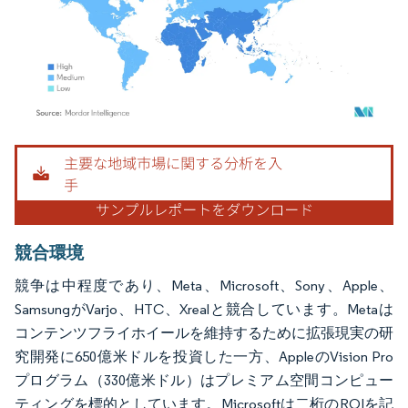
画像 © Mordor Intelligence。再利用にはCC BY 4.0の表示が必要です。
競合環境
競争は中程度であり、Meta、Microsoft、Sony、Apple、
SamsungがVarjo、HTC、Xrealと競合しています。Metaは
コンテンツフライホイールを維持するために拡張現実の研
究開発に650億米ドルを投資した一方、AppleのVision Pro
プログラム（330億米ドル）はプレミアム空間コンピュー
ティングを標的としています。Microsoftは二桁のROIを記