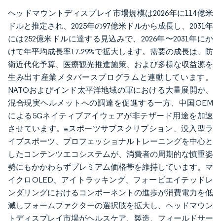
ヘッドマウントディスプレイ市場規模は2026年に114億米
ドルと推定され、2025年の97億米ドルから成長し、2031年
には252億米ドルに達する見込みで、2026年〜2031年にか
けて年平均成長率17.29%で拡大します。需要の成長は、防
衛近代化予算、医療観光推進施策、および多様な収益源を
生み出す産業メタバースプログラムと連動しています。
NATOおよびインド太平洋地域の軍における大量展開が、
混合現実ヘルメットへの調達を促進する一方、中国OEM
による5Gネイティブアイウェアが非テザード用途を加速
させています。eスポーツサブスクリプション、没入型ラ
イブスポーツ、プロフェッショナルトレーニングを中心と
したコンテンツエコシステムが、消費者の周期的な慎重姿
勢にもかかわらずプレミアム価格帯を維持しています。マ
イクロOLED、アイトラッキング、フォービエイテッドレ
ンダリングにおけるコンポーネントの進歩が消費電力を低
減しフォームファクターの選択肢を拡大し、ヘッドマウン
トディスプレイ市場がヘルスケア、製造、フィールドサー