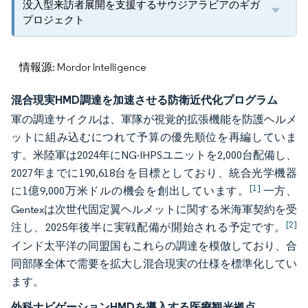
没入型来訪者展開を支援するサウジアラビアのギガ
プロジェクト
情報源: Mordor Intelligence
混合現実HMD調達を加速させる防衛近代化プログラム
軍の調達サイクルは、軍隊が視覚的拡張機能を防護ヘルメ
ットに組み込むにつれて予算の優先順位を再編していま
す。米陸軍は2024年にNG-IHPSユニットを2,000台配備し、
2027年までに190,618台を目標としており、統合光学機器
[1]
に1億9,000万米ドルの機会を創出しています。
一方、
Gentexは次世代固定翼ヘルメットに関する米海軍契約を受
[2]
注し、2025年後半に実戦配備が開始される予定です。
インド太平洋の同盟国もこれらの調達を模倣しており、合
同部隊全体で需要を拡大し混合現実の仕様を標準化してい
ます。
外科ナビゲーションHMDを導入する医療観光拠点