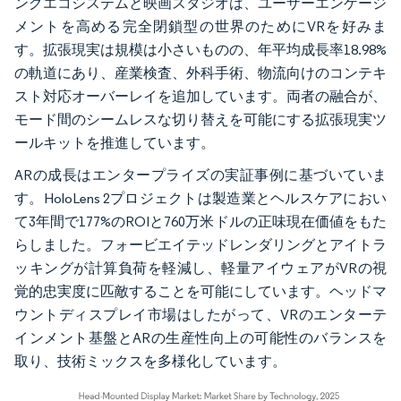
ングエコシステムと映画スタジオは、ユーザーエンゲージ
メントを高める完全閉鎖型の世界のためにVRを好みま
す。拡張現実は規模は小さいものの、年平均成長率18.98%
の軌道にあり、産業検査、外科手術、物流向けのコンテキ
スト対応オーバーレイを追加しています。両者の融合が、
モード間のシームレスな切り替えを可能にする拡張現実ツ
ールキットを推進しています。
ARの成長はエンタープライズの実証事例に基づいていま
す。HoloLens 2プロジェクトは製造業とヘルスケアにおい
て3年間で177%のROIと760万米ドルの正味現在価値をもた
らしました。フォービエイテッドレンダリングとアイトラ
ッキングが計算負荷を軽減し、軽量アイウェアがVRの視
覚的忠実度に匹敵することを可能にしています。ヘッドマ
ウントディスプレイ市場はしたがって、VRのエンターテ
インメント基盤とARの生産性向上の可能性のバランスを
取り、技術ミックスを多様化しています。