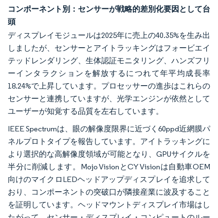
コンポーネント別：センサーが戦略的差別化要因として台
頭
ディスプレイモジュールは2025年に売上の40.35%を生み出
しましたが、センサーとアイトラッキングはフォービエイ
テッドレンダリング、生体認証モニタリング、ハンズフリ
ーインタラクションを解放するにつれて年平均成長率
18.24%で上昇しています。プロセッサーの進歩はこれらの
センサーと連携していますが、光学エンジンが依然として
ユーザーが知覚する品質を左右しています。
IEEE Spectrumは、眼の解像度限界に近づく60ppd近網膜パ
ネルプロトタイプを報告しています。アイトラッキングに
より選択的な高解像度領域が可能となり、GPUサイクルを
半分に削減します。Mojo VisionとCY Visionは自動車OEM
向けのマイクロLEDヘッドアップディスプレイを追求して
おり、コンポーネントの突破口が隣接産業に波及すること
を証明しています。ヘッドマウントディスプレイ市場はし
たがって、センサー・ディスプレイ・コンピュートのルー