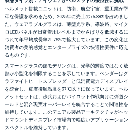
製品タイプ別：アイウェアがヘルメットの優位性に挑戦
ヘルメット搭載ユニットは、防衛、航空宇宙、重工業が堅
牢な保護を求めるため、2025年に売上の76.88%を占めまし
た。ウェアラブルグラスは、薄型光学系、導波路、マイク
ロLEDパネルが日常着用レベルまでかさばりを低減するに
つれて年平均成長率21.78%で拡大しています。この変化は
消費者の美的感覚とエンタープライズの快適性要件に応え
るものです。
スマートグラスの熱モデリングは、光学的輝度ではなく放
熱が小型化を制限することを示しています。ベンダーはグ
ラファイトヒートスプレッダーと低消費電力ディスプレイ
を統合し、皮膚接触温度を37℃以下に保っています。ヘル
メットセットは、歩兵およびパイロット作戦向けに弾道シ
ールドと混合現実オーバーレイを統合することで関連性を
維持しています。このデュアル製品アーキテクチャがヘッ
ドマウントディスプレイ市場内で幅広いアプリケーション
スペクトルを維持しています。