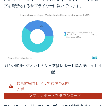
プを緊密化するサプライヤーに報いています。
注記: 個別セグメントのシェアはレポート購入後に入手可
画像 © Mordor Intelligence。再利用にはCC BY 4.0の表示が必要です。
能