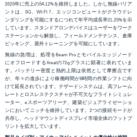
2025年に売上の54.12%を維持しました。しかし無線バリア
ントは、5G、Wi-Fi 7、エッジコンピュートがクラウドレ
ンダリングを可能にするにつれて年平均成長率21.25%を示
しています。スタンドアロンデバイスはユーザーをワーク
ステーションから解放し、フィールドメンテナンス、倉庫
ピッキング、屋外トレーニングを可能にしています。
無線の急増は、処理をBeam Proとモバイルエッジノード
にオフロードするXrealの72gグラスに顕著に表れていま
す。バッテリー密度と熱的上限は依然として摩擦点です
が、年々の進歩により稼働時間が8時間の作業シフトに向
けて延長されています。テザードシステムは、高フレーム
レートとロスレステクスチャが不可欠なフライトシミュレ
ーター、eスポーツアリーナ、建築ビジュアライゼーショ
ンにおいてニッチを維持しています。2つの接続モードが
共存し、ヘッドマウントディスプレイ市場全体のフットプ
リントを拡大しています。