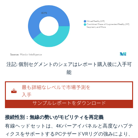
注記: 個別セグメントのシェアはレポート購入後に入手可
画像 © Mordor Intelligence。再利用にはCC BY 4.0の表示が必要です。
能
接続性別：無線の勢いがモビリティを再定義
有線ヘッドセットは、4Kパーアイパネルと高度なハプテ
ィクスをサポートするPCテザードVRリグの強みにより、