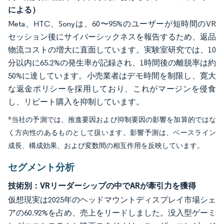
による）
Meta、HTC、Sonyは、60〜95%のユーザーが短時間のVR
セッション後にサイバーシックネスを報告するため、返品
物流コストの増大に直面しています。実験室研究では、10
分以内に65.2%の発生率が記録され、1時間後の離脱率は約
50%に達しています。小売業者はデモ時間を制限し、寛大
な返金ポリシーを採用しており、これがマージンを侵食
し、リピート購入を抑制しています。
*当社の予測では、推進要因および抑制要因の影響を加算的ではな
く方向性のあるものとして扱います。影響予測は、ベースライン
成長、構成効果、および変数間の相互作用を反映しています。
セグメント分析
技術別：VRリーダーシップの中でARが牽引力を獲得
仮想現実は2025年のヘッドマウントディスプレイ市場シェ
アの60.92%を占め、売上をリードしました。没入型ゲーミ