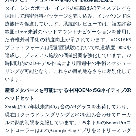
タイ、シンガポール、インドの病院はARディスプレイを
採用して精密外科パッケージを売り込み、インバウンド医
療旅行を促進しています。系統的レビューでは、誤差許容
範囲±1mm未満のヘッドマウントナビゲーションを使用し
た脊椎外科手術の精度向上が示されています。VOSTARS
プラットフォームは顎顔面試験において軌道精度100%を
達成し、プレミアム施設の価値提案を強化しています。72
時間以内の3Dモデル作成により同週中の手術スケジュー
リングが可能となり、これらの目的地をさらに差別化して
います。
産業メタバースを可能にする中国OEMの5GネイティブXR
ヘッドセット
Xrealは2017年以来約40万台のARグラスを出荷しており、
現在はクラウドレンダリングと5Gを組み合わせてローカ
ルの熱的制限を克服しています。199米ドルのBeam Proコ
ントローラーは3DでGoogle Playアプリをストリーミング