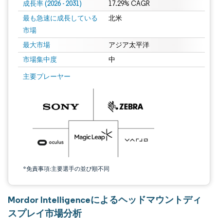
成長率 (2026 - 2031)
17.29% CAGR
最も急速に成長している
北米
市場
最大市場
アジア太平洋
市場集中度
中
画像 © Mordor Intelligence。再利用にはCC BY 4.0の表示が必要です。
主要プレーヤー
*免責事項:主要選手の並び順不同
Mordor Intelligenceによるヘッドマウントディ
スプレイ市場分析