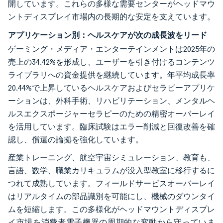
開しています。これらの多様な需要センターがヘッドマウ
ントディスプレイ市場内の長期的な安定を支えています。
アプリケーション別：ヘルスケアが次の成長波をリード
ゲーミング・メディア・エンターテインメントは2025年の
売上の34.42%を形成し、ユーザーを引き付けるコンテンツ
ライブラリへの資金提供を継続しています。年平均成長率
20.44%で上昇しているヘルスケアおよびセラピーアプリケ
ーションは、外科手術、リハビリテーション、メンタルヘ
ルスエクスポージャーセラピーのための精密オーバーレイ
を活用しています。臨床試験はエラー削減と回復改善を確
認し、償還の論拠を強化しています。
産業トレーニング、航空宇宙シミュレーション、教育も、
言語、数学、職業カリキュラムが没入型教室に移行するに
つれて成熟しています。フィールドサービスオーバーレイ
はリアルタイムの部品識別を可能にし、機械のダウンタイ
ムを短縮します。この多様化がヘッドマウントディスプレ
イ市場を消費者電子機器の周期的な変動から守っていま