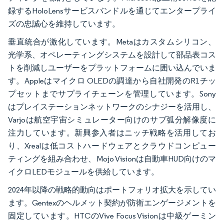
録するHoloLensサービスバンドルを通じてエンタープライ
ズの忠誠心を維持しています。
垂直統合が激化しています。Metaはカスタムシリコン、
光学系、オペレーティングシステムを設計して部品表コス
トを削減しユーザーをプラットフォームに囲い込んでいま
す。Appleはマイクロ OLEDの調達から自社開発のR1チッ
プセットまでサプライチェーンを管理しています。Sony
はプレイステーションネットワークのシナジーを活用し、
Varjoは航空宇宙シミュレーター向けのサブ弧分解像度に
注力しています。新興参入者はニッチ戦略を活用してお
り、Xrealは低コストハードウェアとクラウドコンピュー
ティングを組み合わせ、Mojo Visionは自動車HUD向けのマ
イクロLEDモジュールを供給しています。
2024年以降の戦略的動向はポートフォリオ拡大を示してい
ます。Gentexのヘルメット契約が防衛エンゲージメントを
固定しています。HTCのVive Focus Visionは中級ゲーミン