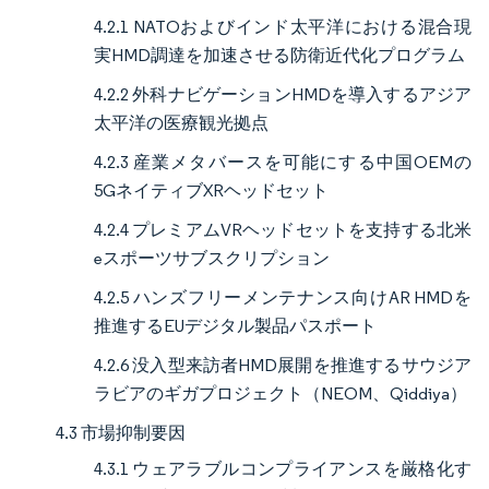
4.2.1 NATOおよびインド太平洋における混合現
実HMD調達を加速させる防衛近代化プログラム
4.2.2 外科ナビゲーションHMDを導入するアジア
太平洋の医療観光拠点
4.2.3 産業メタバースを可能にする中国OEMの
5GネイティブXRヘッドセット
4.2.4 プレミアムVRヘッドセットを支持する北米
eスポーツサブスクリプション
4.2.5 ハンズフリーメンテナンス向けAR HMDを
推進するEUデジタル製品パスポート
4.2.6 没入型来訪者HMD展開を推進するサウジア
ラビアのギガプロジェクト（NEOM、Qiddiya）
4.3 市場抑制要因
4.3.1 ウェアラブルコンプライアンスを厳格化す