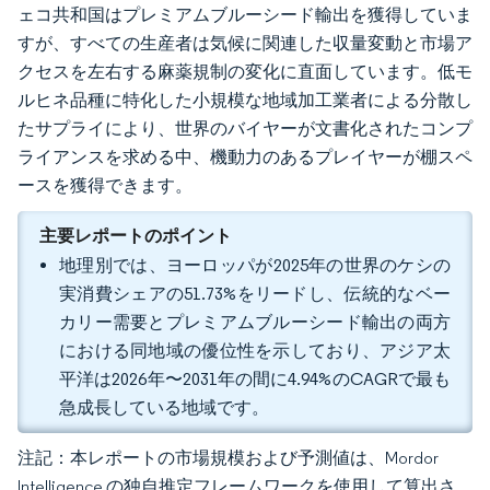
ェコ共和国はプレミアムブルーシード輸出を獲得していま
すが、すべての生産者は気候に関連した収量変動と市場ア
クセスを左右する麻薬規制の変化に直面しています。低モ
ルヒネ品種に特化した小規模な地域加工業者による分散し
たサプライにより、世界のバイヤーが文書化されたコンプ
ライアンスを求める中、機動力のあるプレイヤーが棚スペ
ースを獲得できます。
主要レポートのポイント
地理別では、ヨーロッパが2025年の世界のケシの
実消費シェアの51.73%をリードし、伝統的なベー
カリー需要とプレミアムブルーシード輸出の両方
における同地域の優位性を示しており、アジア太
平洋は2026年〜2031年の間に4.94%のCAGRで最も
急成長している地域です。
注記：本レポートの市場規模および予測値は、Mordor
Intelligence の独自推定フレームワークを使用して算出さ