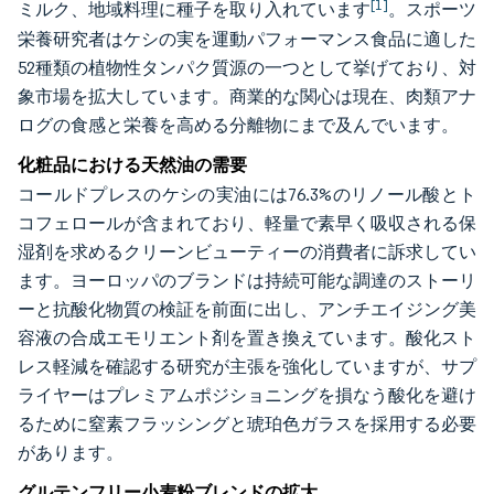
[1]
ミルク、地域料理に種子を取り入れています
。スポーツ
栄養研究者はケシの実を運動パフォーマンス食品に適した
52種類の植物性タンパク質源の一つとして挙げており、対
象市場を拡大しています。商業的な関心は現在、肉類アナ
ログの食感と栄養を高める分離物にまで及んでいます。
化粧品における天然油の需要
コールドプレスのケシの実油には76.3%のリノール酸とト
コフェロールが含まれており、軽量で素早く吸収される保
湿剤を求めるクリーンビューティーの消費者に訴求してい
ます。ヨーロッパのブランドは持続可能な調達のストーリ
ーと抗酸化物質の検証を前面に出し、アンチエイジング美
容液の合成エモリエント剤を置き換えています。酸化スト
レス軽減を確認する研究が主張を強化していますが、サプ
ライヤーはプレミアムポジショニングを損なう酸化を避け
るために窒素フラッシングと琥珀色ガラスを採用する必要
があります。
グルテンフリー小麦粉ブレンドの拡大