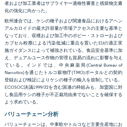
者および加工業者はサプライヤー適格性審査と残留物文書
化の強化に向かった。
欧州連合では、ケシの種子および関連食品におけるアヘン
アルカロイドの最大許容量が市場アクセスの主要な基準と
なっており、収穫および加工中のポピー・ストローおよび
カプセル粉塵による汚染低減に重点を置いたEUの適正実
施ガイダンスによって補強されている。食品安全基準に加
え、デュアルユース作物の管理も貿易の流れに影響を与え
ている。インドでは、中央麻薬局(Central Bureau of
Narcotics)を通じたトルコ穀物庁(TMO)ポータルとの契約
登録および検証によりケシの種子の輸入を規制している。
ECOSOC決議1999/32を含む国連の枠組みも、加盟国に対
し食品用ケシの種子が不正栽培由来でないことを確保する
よう求めている。
バリューチェーン分析
バリューチェーンは、中東欧やトルコなど主要生産地にお