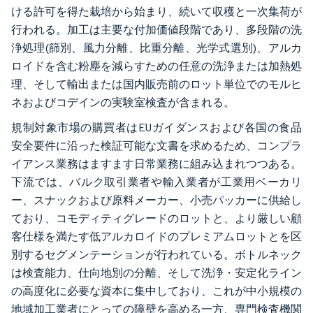
ける許可を得た栽培から始まり、続いて収穫と一次集荷が
行われる。加工は主要な付加価値段階であり、多段階の洗
浄処理(篩別、風力分離、比重分離、光学式選別)、アルカ
ロイドを含む粉塵を減らすための任意の洗浄または加熱処
理、そして輸出または国内販売前のロット単位でのモルヒ
ネおよびコデインの実験室検査が含まれる。
規制対象市場の購買者はEUガイダンスおよび各国の食品
安全要件に沿った検証可能な文書を求めるため、コンプラ
イアンス業務はますます日常業務に組み込まれつつある。
下流では、バルク取引業者や輸入業者が工業用ベーカリ
ー、スナックおよび原料メーカー、小売パッカーに供給し
ており、コモディティグレードのロットと、より厳しい顧
客仕様を満たす低アルカロイドのプレミアムロットとを区
別するセグメンテーションが行われている。ボトルネック
は検査能力、仕向地別の分離、そして洗浄・安定化ライン
の高度化に必要な資本に集中しており、これが中小規模の
地域加工業者にとっての障壁を高める一方、専門検査機関