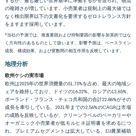
するか、最も厳しい世界基準に準拠するかを迫られ、物流
の複雑さが増しています。小売業者は規制上の最大値では
なく検出限界以下の文書化を要求するゼロトレランス方針
をますます採用しています。
*当社の予測では、推進要因および抑制要因の影響を加算的ではな
く方向性のあるものとして扱います。影響予測は、ベースライン
成長、構成効果、および変数間の相互作用を反映しています。
地理分析
欧州ケシの実市場
欧州は2025年の世界消費量の51.73%を占め、最大の地域シ
ェアを維持しており、ドイツの16.22%、ロシアの12.65%、
ポーランド・フランス・チェコ共和国の合計22.86%がその
成長を牽引している。2031年までの2.56%のCAGRは市場
の成熟を反映しているが、クリーンラベルのベーカリーや
オーガニック小売業者が低モルヒネ証明書を求めるにつ
れ、プレミアムセグメントは拡大している。EU農業補助