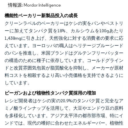
情報源: Mordor Intelligence
機能性ベーカリー新製品投入の成長
クリーンラベルのベーカリーはケシの実をパンやペストリ
ーに加えてタンパク質を18%、カルシウムを100gあたり
1,438mgに引き上げ、天然強化に対する消費者の要求に応
えています。ヨーロッパの職人はヘリテージブルーシード
のパンを推進し、米国ブランドはグルテンフリーバッター
の構造のために種子に依存しています。コールドグライン
ドと改質雰囲気包装が脂質酸化を抑制し、メーカーが原材
料コストを相殺するより高い小売価格を支持できるように
しています。
ビーガンおよび植物性タンパク質採用の増加
レシピ開発者はケシの実の20.9%のタンパク質と完全なア
ミノ酸ラインナップを活用して、大豆やエンドウ豆の原料
を多様化しています。アジア太平洋の都市部市場、特にイ
ンドでは、現代の嗜好に合わせたエネルギーバー、植物性