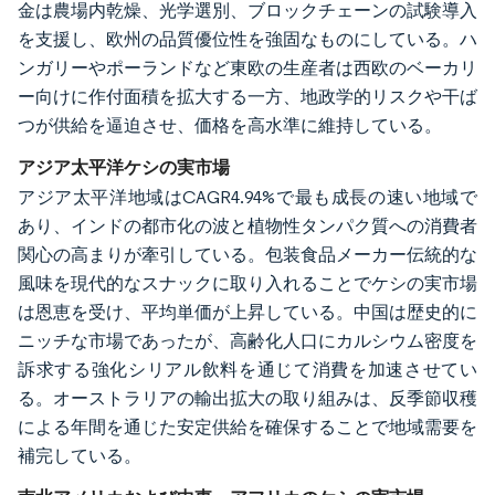
金は農場内乾燥、光学選別、ブロックチェーンの試験導入
を支援し、欧州の品質優位性を強固なものにしている。ハ
ンガリーやポーランドなど東欧の生産者は西欧のベーカリ
ー向けに作付面積を拡大する一方、地政学的リスクや干ば
つが供給を逼迫させ、価格を高水準に維持している。
アジア太平洋ケシの実市場
アジア太平洋地域はCAGR4.94%で最も成長の速い地域で
あり、インドの都市化の波と植物性タンパク質への消費者
関心の高まりが牽引している。包装食品メーカー伝統的な
風味を現代的なスナックに取り入れることでケシの実市場
は恩恵を受け、平均単価が上昇している。中国は歴史的に
ニッチな市場であったが、高齢化人口にカルシウム密度を
訴求する強化シリアル飲料を通じて消費を加速させてい
る。オーストラリアの輸出拡大の取り組みは、反季節収穫
による年間を通じた安定供給を確保することで地域需要を
補完している。