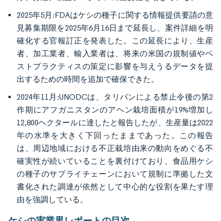
2025年5月:FDAはケシの種子に関する情報提供要請の意
見募集期限を2025年6月16日まで延長し、案件詳細を明
確化する官報訂正を発表した。この延長により、生産
者、加工業者、輸入業者は、将来の米国の規制値やベ
ストプラクティスの策定に影響を与えうるデータを提
出するための時間を追加で確保できた。
2024年11月:UNODCは、タリバンによる禁止令後の第2
作期にアフガニスタンのアヘン栽培面積が19%増加し
12,800ヘクタールに達したと報告したが、生産量は2022
年の水準を大きく下回ったままであった。この報告
は、周辺地域における不正栽培由来の動向をめぐる不
確実性が続いていることを裏付けており、食品用ケシ
の種子のサプライチェーンにおいて規制に準拠した文
書化された調達が依然として中心的な役割を果たす理
由を強調している。
ケシの実業界レポートの目次