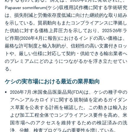
Papaver somniferum(ケシ)収穫用試作機に関する学術研究
は、損失削減と労働依存度低減に向けた継続的な取り組み
を示している。貿易動向もまたコンプライアンスに準拠し
た供給に対する価格上昇圧力を示しており、2025-26年ラ
ビ作期(2026年4月に報告)におけるインドの高い価格は、
厳格な許可制度と輸入制約が、信頼性の高い文書付きロッ
トや、厳しい仕様に対応して契約・供給できる輸出業者へ
のプレミアムにどのようにつながるかを浮き立たせてい
る。
ケシの実市場における最近の業界動向
2026年7月:米国食品医薬品局(FDA)は、ケシの種子中の
アヘンアルカロイドに関する規制値を定めるガイダン
ス草案を公表する計画を確認した。この動きは輸入お
よび加工工程全体でコンプライアンス要件を高め、米
国市場へのアクセスを維持するための検証済みの洗
浄、分離、検査プログラムの重要性を増している。