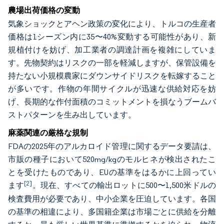
農場出荷価格の変動
気象ショックとアヘン政策の変化により、トルコの生産者
価格は1シーズン内に35〜40%変動する可能性があり、新
規植付けを妨げ、加工業者の調達計画を複雑にしていま
す。先物契約はリスクの一部を軽減しますが、保管設備を
持たない小規模農家にダウンサイドリスクを転嫁すること
が多いです。作物の年間サイクルが迅速な供給対応を妨
げ、長期的な作付面積のコミットメントを損なうブームバ
ストパターンを生み出しています。
麻薬関連の厳格な規制
FDAの2025年のアルカロイド管理に関するデータ要請は、
市販の種子において520mg/kgのモルヒネが検出されたこ
とを受けたものであり、EUの基準をはるかに上回ってい
[2]
ます
。現在、すべての輸出ロットに500〜1,500米ドルの
検査費用が必要であり、中小企業を圧迫しています。各国
の基準の相違により、多国籍企業は市場ごとに供給を分離