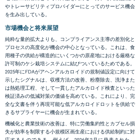
やトレーサビリティプロバイダーにとってのサービス機会
を生み出している。
市場機会と将来展望
純粋な量的拡大よりも、コンプライアンス主導の差別化と
プロセスの高度化が機会の中心となっている。これは、食
用種子の供給が構造的にいくつかの原産地における厳格な
許可制のケシ栽培システムに結びついているためである。
2025年にFDAがアヘンアルカロイドの規制値設定に向けて
示したシグナルは、収穫方法の改善、粉塵除去、洗浄また
は熱処理工程、そして一貫したアルカロイド検査といった
検証済みの低減対策の価値を高めている。これにより、完
全な文書を伴う再現可能な低アルカロイドロットを供給で
きるサプライヤーに機会が生まれている。
機械化と農業技術の改善は、特に労働集約性とカプセル損
失が効率を制限する小規模区画生産における供給制約に対
応するものである。例えば、2026年2月に発表された、