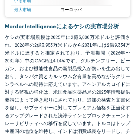
いる市場
最大市場
ヨーロッパ
Mordor Intelligenceによるケシの実市場分析
ケシの実市場規模は2025年に2億3,000万米ドルと評価さ
れ、2026年の2億3,953万米ドルから2031年には2億9,334万
米ドルに達すると推定されており、予測期間（2026年〜
2031年）中のCAGRは4.14%です。グルテンフリー、ビー
ガン、および機能性食品の新製品投入が勢いを生み出して
おり、タンパク質とカルシウム含有量を高めながらクリー
ンラベルへの期待に応えています。アヘンアルカロイドに
対する監視の強化は、米国食品医薬品局の2025年情報提供
要請によって浮き彫りにされており、追加の検査と文書化
を促し、サプライヤーに対してプレミアム価格を正当化す
るアップグレードされた洗浄ラインとブロックチェーント
レーサビリティへの移行を促しています。トルコはトップ
生産国の地位を維持し、インドは消費成長をリードし、チ