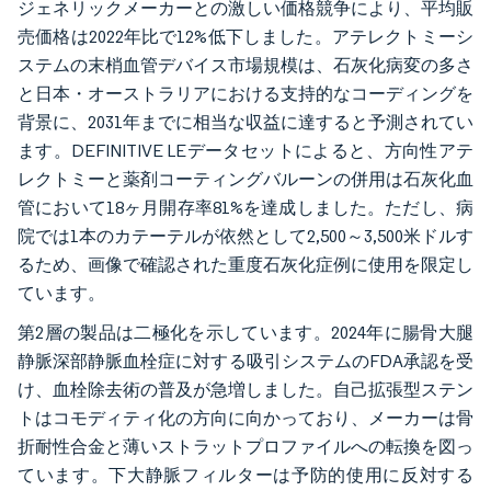
ジェネリックメーカーとの激しい価格競争により、平均販
売価格は2022年比で12%低下しました。アテレクトミーシ
ステムの末梢血管デバイス市場規模は、石灰化病変の多さ
と日本・オーストラリアにおける支持的なコーディングを
背景に、2031年までに相当な収益に達すると予測されてい
ます。DEFINITIVE LEデータセットによると、方向性アテ
レクトミーと薬剤コーティングバルーンの併用は石灰化血
管において18ヶ月開存率81%を達成しました。ただし、病
院では1本のカテーテルが依然として2,500～3,500米ドルす
るため、画像で確認された重度石灰化症例に使用を限定し
ています。
第2層の製品は二極化を示しています。2024年に腸骨大腿
静脈深部静脈血栓症に対する吸引システムのFDA承認を受
け、血栓除去術の普及が急増しました。自己拡張型ステン
トはコモディティ化の方向に向かっており、メーカーは骨
折耐性合金と薄いストラットプロファイルへの転換を図っ
ています。下大静脈フィルターは予防的使用に反対する