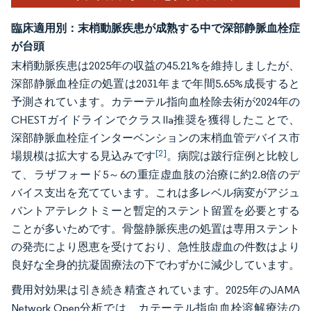
臨床適用別：末梢動脈疾患が成熟する中で深部静脈血栓症
が台頭
末梢動脈疾患は2025年の収益の45.21%を維持しましたが、
深部静脈血栓症の処置は2031年まで年間5.65%成長すると
予測されています。カテーテル指向血栓除去術が2024年の
CHESTガイドラインでクラスIIa推奨を獲得したことで、
深部静脈血栓症インターベンションの末梢血管デバイス市
[2]
場規模は拡大する見込みです
。病院は跛行症例と比較し
て、ラザフォード5～6の重症虚血肢の治療に約2.8倍のデ
バイス支出を充てています。これは多レベル病変がアジュ
バントアテレクトミーと暫定的ステント留置を必要とする
ことが多いためです。骨盤静脈疾患の処置は専用ステント
の発売により恩恵を受けており、急性肢虚血の件数はより
良好な全身的抗凝固療法の下でわずかに減少しています。
費用対効果は引き続き精査されています。2025年のJAMA
Network Open分析では、カテーテル指向血栓溶解療法の