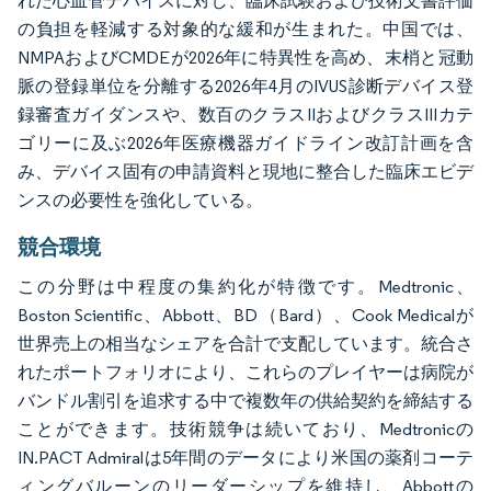
れた心血管デバイスに対し、臨床試験および技術文書評価
の負担を軽減する対象的な緩和が生まれた。中国では、
NMPAおよびCMDEが2026年に特異性を高め、末梢と冠動
脈の登録単位を分離する2026年4月のIVUS診断デバイス登
録審査ガイダンスや、数百のクラスIIおよびクラスIIIカテ
ゴリーに及ぶ2026年医療機器ガイドライン改訂計画を含
み、デバイス固有の申請資料と現地に整合した臨床エビデ
ンスの必要性を強化している。
競合環境
この分野は中程度の集約化が特徴です。Medtronic、
Boston Scientific、Abbott、BD（Bard）、Cook Medicalが
世界売上の相当なシェアを合計で支配しています。統合さ
れたポートフォリオにより、これらのプレイヤーは病院が
バンドル割引を追求する中で複数年の供給契約を締結する
ことができます。技術競争は続いており、Medtronicの
IN.PACT Admiralは5年間のデータにより米国の薬剤コーテ
ィングバルーンのリーダーシップを維持し、Abbottの