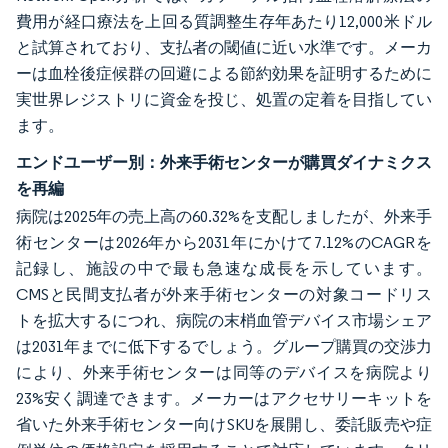
費用が経口療法を上回る質調整生存年あたり12,000米ドル
と試算されており、支払者の閾値に近い水準です。メーカ
ーは血栓後症候群の回避による節約効果を証明するために
実世界レジストリに資金を投じ、処置の定着を目指してい
ます。
エンドユーザー別：外来手術センターが購買ダイナミクス
を再編
病院は2025年の売上高の60.32%を支配しましたが、外来手
術センターは2026年から2031年にかけて7.12%のCAGRを
記録し、施設の中で最も急速な成長を示しています。
CMSと民間支払者が外来手術センターの対象コードリス
トを拡大するにつれ、病院の末梢血管デバイス市場シェア
は2031年までに低下するでしょう。グループ購買の交渉力
により、外来手術センターは同等のデバイスを病院より
23%安く調達できます。メーカーはアクセサリーキットを
省いた外来手術センター向けSKUを展開し、委託販売や症