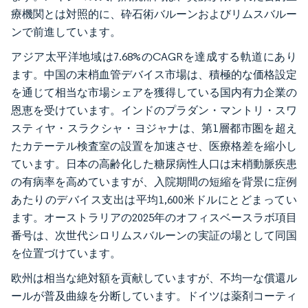
療機関とは対照的に、砕石術バルーンおよびリムスバルー
ンで前進しています。
アジア太平洋地域は7.68%のCAGRを達成する軌道にあり
ます。中国の末梢血管デバイス市場は、積極的な価格設定
を通じて相当な市場シェアを獲得している国内有力企業の
恩恵を受けています。インドのプラダン・マントリ・スワ
スティヤ・スラクシャ・ヨジャナは、第1層都市圏を超え
たカテーテル検査室の設置を加速させ、医療格差を縮小し
ています。日本の高齢化した糖尿病性人口は末梢動脈疾患
の有病率を高めていますが、入院期間の短縮を背景に症例
あたりのデバイス支出は平均1,600米ドルにとどまってい
ます。オーストラリアの2025年のオフィスベースラボ項目
番号は、次世代シロリムスバルーンの実証の場として同国
を位置づけています。
欧州は相当な絶対額を貢献していますが、不均一な償還ル
ールが普及曲線を分断しています。ドイツは薬剤コーティ