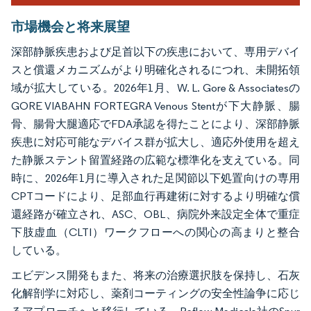
市場機会と将来展望
深部静脈疾患および足首以下の疾患において、専用デバイ
スと償還メカニズムがより明確化されるにつれ、未開拓領
域が拡大している。2026年1月、W. L. Gore & Associatesの
GORE VIABAHN FORTEGRA Venous Stentが下大静脈、腸
骨、腸骨大腿適応でFDA承認を得たことにより、深部静脈
疾患に対応可能なデバイス群が拡大し、適応外使用を超え
た静脈ステント留置経路の広範な標準化を支えている。同
時に、2026年1月に導入された足関節以下処置向けの専用
CPTコードにより、足部血行再建術に対するより明確な償
還経路が確立され、ASC、OBL、病院外来設定全体で重症
下肢虚血（CLTI）ワークフローへの関心の高まりと整合
している。
エビデンス開発もまた、将来の治療選択肢を保持し、石灰
化解剖学に対応し、薬剤コーティングの安全性論争に応じ