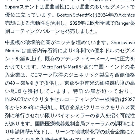
Superaステントは屈曲耐性により屈曲の多いセグメントで
優位に立っています。Boston Scientificは2024年のAxonics
売却による流動性を活用し、2025年に欧州全域でRanger薬
剤コーティングバルーンを発売しました。
中規模の破壊的企業がニッチを埋めています。Shockwave
Medicalは血管内砕石術により4年間で6億米ドルのセグメ
ントを築き上げ、既存のアテレクトミーメーカーに圧力を
かけています。MicroPortやMerilを含む中国・インドの参
入企業は、CEマーク取得のジェネリック製品を西側価格
の40～50%引きで提供し、東欧や中南米の価格感応度の高
い地域を獲得しています。特許の崖が迫っており、
IN.PACTのパクリタキセルコーティングの中核特許は2027
年から2028年に失効し、既存企業がクリニックをリムス製
剤に移行させない限りバイオシミラーの参入を招く可能性
があります。国際医療機器規制当局フォーラムの調和によ
り申請障壁が低下し、リーンで地域特化型の競合企業にと
ってさらなる参入機会が開かれています。