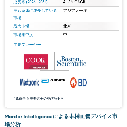
成長率 (2026 - 2031)
4.18% CAGR
最も急速に成長している
アジア太平洋
市場
最大市場
北米
市場集中度
中
画像 © Mordor Intelligence。再利用にはCC BY 4.0の表示が必要です。
主要プレーヤー
*免責事項:主要選手の並び順不同
Mordor Intelligenceによる末梢血管デバイス市
場分析