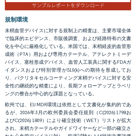
規制環境
末梢血管デバイスに対する規制上の精査は、主要市場全体
で臨床的エビデンス、市販後調査、および経路特有の文書
化を中心に厳格化している。米国では、末梢経皮的血管形
成術（PTA）用および専用カテーテル、アテレクトミーデ
バイス、塞栓形成デバイス、血管人工装具に関するFDAガ
イダンスおよび特別管理が510(k)への期待を形成してお
り、パクリタキセルコーティング末梢デバイスに対する安
全性の継続的な精査により、長期フォローアップとラベリ
ングの整合が中心的な課題となっている。
欧州では、EU MDR環境は依然として文書化が集約的であ
るが、2026年3月の欧州委員会委任規則（C(2026) 1798お
よびC(2026) 1809）により確立技術（WET）リストが拡大
され、末梢カテーテルやガイドワイヤーなど一部の確立さ