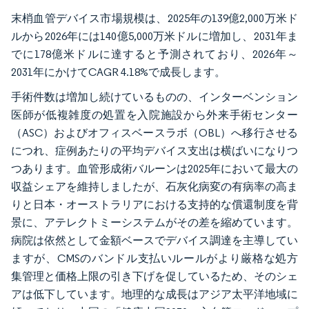
末梢血管デバイス市場規模は、2025年の139億2,000万米ド
ルから2026年には140億5,000万米ドルに増加し、2031年ま
でに178億米ドルに達すると予測されており、2026年～
2031年にかけてCAGR 4.18%で成長します。
手術件数は増加し続けているものの、インターベンション
医師が低複雑度の処置を入院施設から外来手術センター
（ASC）およびオフィスベースラボ（OBL）へ移行させる
につれ、症例あたりの平均デバイス支出は横ばいになりつ
つあります。血管形成術バルーンは2025年において最大の
収益シェアを維持しましたが、石灰化病変の有病率の高ま
りと日本・オーストラリアにおける支持的な償還制度を背
景に、アテレクトミーシステムがその差を縮めています。
病院は依然として金額ベースでデバイス調達を主導してい
ますが、CMSのバンドル支払いルールがより厳格な処方
集管理と価格上限の引き下げを促しているため、そのシェ
アは低下しています。地理的な成長はアジア太平洋地域に