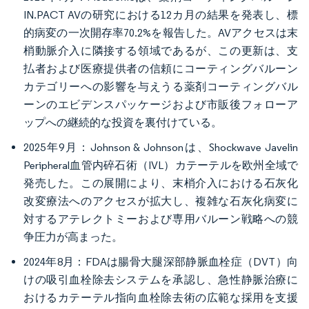
IN.PACT AVの研究における12カ月の結果を発表し、標
的病変の一次開存率70.2%を報告した。AVアクセスは末
梢動脈介入に隣接する領域であるが、この更新は、支
払者および医療提供者の信頼にコーティングバルーン
カテゴリーへの影響を与えうる薬剤コーティングバル
ーンのエビデンスパッケージおよび市販後フォローア
ップへの継続的な投資を裏付けている。
2025年9月：Johnson & Johnsonは、Shockwave Javelin
Peripheral血管内碎石術（IVL）カテーテルを欧州全域で
発売した。この展開により、末梢介入における石灰化
改変療法へのアクセスが拡大し、複雑な石灰化病変に
対するアテレクトミーおよび専用バルーン戦略への競
争圧力が高まった。
2024年8月：FDAは腸骨大腿深部静脈血栓症（DVT）向
けの吸引血栓除去システムを承認し、急性静脈治療に
おけるカテーテル指向血栓除去術の広範な採用を支援