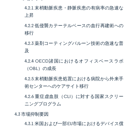
4.2.1 末梢動脈疾患・静脈疾患の有病率の急速な
上昇
4.2.2 低侵襲カテーテルベースの血行再建術への
移行
4.2.3 薬剤コーティングバルーン技術の急速な普
及
4.2.4 OECD諸国におけるオフィスベースラボ
（OBL）の成長
4.2.5 末梢動脈疾患処置における病院から外来手
術センターへのケアサイト移行
4.2.6 重症虚血肢（CLI）に対する国家スクリー
ニングプログラム
4.3 市場抑制要因
4.3.1 米国および一部EU市場におけるデバイス償