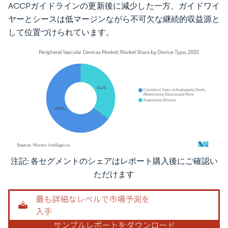
ACCPガイドラインの更新後に減少した一方、ガイドワイ
ヤーとシースは低マージンながら不可欠な継続的収益源と
して位置づけられています。
注記: 各セグメントのシェアはレポート購入後にご確認い
画像 © Mordor Intelligence。再利用にはCC BY 4.0の表示が必要です。
ただけます