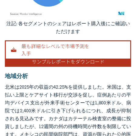
注記: 各セグメントのシェアはレポート購入後にご確認い
画像 © Mordor Intelligence。再利用にはCC BY 4.0の表示が必要です。
ただけます
地域分析
北米は2025年の収益の42.25%を提供しました。米国は、支
払い上限とケアサイト移行が交渉を促し、症例あたりの平
均デバイス支出が外来手術センターでは1,800米ドル、病
院では2,400米ドルに引き下げられるにつれ、成長が抑制
される見込みです。カナダはカテーテル検査室の整備に投
資しましたが、12週間の州の待機時間が件数を制限してい
ます。メキシコの民間病院部門は、資源が限られた公的医