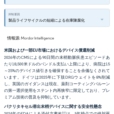
製品ライフサイクルの短縮による在庫陳腐化
情報源: Mordor Intelligence
米国および一部EU市場におけるデバイス償還削減
2026年のCMSによる90日間の末梢動脈疾患エピソードあ
たり18,500米ドルのバンドル支払い上限により、病院は15
～25%のデバイス値引きを確保することを余儀なくされて
います。ドイツは2025年に下肢DRGウェイトを8%削減
し、英国のガイダンスは現在、薬剤コーティングバルーン
の第一選択使用をステント内再狭窄に限定しており、プレ
ミアム技術の普及を抑制しています。
パクリタキセル溶出末梢デバイスに関する安全性懸念
2024年のFDAによる添付文書改訂は、5年時点での絶対死