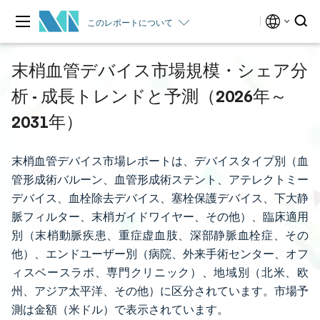
このレポートについて
末梢血管デバイス市場規模・シェア分
析 - 成長トレンドと予測（2026年～
2031年）
末梢血管デバイス市場レポートは、デバイスタイプ別（血
管形成術バルーン、血管形成術ステント、アテレクトミー
デバイス、血栓除去デバイス、塞栓保護デバイス、下大静
脈フィルター、末梢ガイドワイヤー、その他）、臨床適用
別（末梢動脈疾患、重症虚血肢、深部静脈血栓症、その
他）、エンドユーザー別（病院、外来手術センター、オフ
ィスベースラボ、専門クリニック）、地域別（北米、欧
州、アジア太平洋、その他）に区分されています。市場予
測は金額（米ドル）で表示されています。