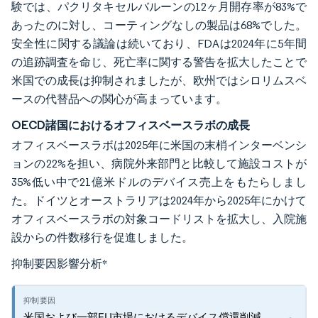
験では、パクリタキセルバルーンの12ヶ月開存率が83%で
あったのに対し、コーティングなしの製品は68%でした。
安全性に関する議論は続いており、FDAは2024年に5年間
の追跡調査を命じ、死亡率に関する警告を拡大したことで
米国での成長は抑制されましたが、欧州ではシロリムスベ
ースの代替品への関心が高まっています。
OECD諸国におけるオフィスベースラボの成長
オフィスベースラボは2025年に米国の末梢インターベンシ
ョンの22%を担い、病院外来部門と比較して施設コストが
35%低い中で21億米ドルのデバイス売上をもたらしまし
た。ドイツとオーストラリアは2024年から2025年にかけて
オフィスベースラボの対象コードリストを拡大し、入院施
設からの件数移行を促進しました。
抑制要因影響分析
*
米国および一部EU市場におけるデバイス償還削減