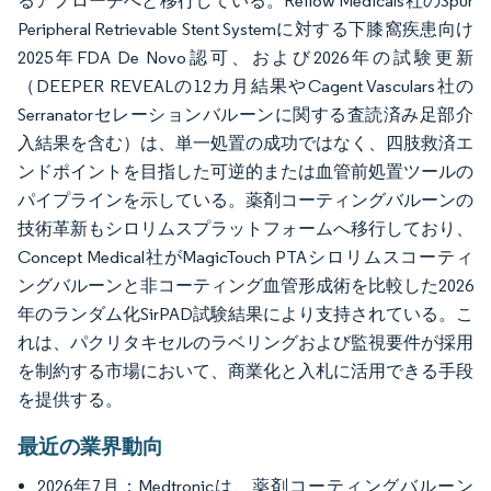
るアプローチへと移行している。Reflow Medicals社のSpur
Peripheral Retrievable Stent Systemに対する下膝窩疾患向け
2025年FDA De Novo認可、および2026年の試験更新
（DEEPER REVEALの12カ月結果やCagent Vasculars社の
Serranatorセレーションバルーンに関する査読済み足部介
入結果を含む）は、単一処置の成功ではなく、四肢救済エ
ンドポイントを目指した可逆的または血管前処置ツールの
パイプラインを示している。薬剤コーティングバルーンの
技術革新もシロリムスプラットフォームへ移行しており、
Concept Medical社がMagicTouch PTAシロリムスコーティ
ングバルーンと非コーティング血管形成術を比較した2026
年のランダム化SirPAD試験結果により支持されている。こ
れは、パクリタキセルのラベリングおよび監視要件が採用
を制約する市場において、商業化と入札に活用できる手段
を提供する。
最近の業界動向
2026年7月：Medtronicは、薬剤コーティングバルーン