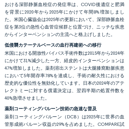
おける深部静脈血栓症の発症率は、COVID後遺症と肥満
を背景に2020年から2025年にかけて年間8%増加しまし
た。米国心臓協会は2025年の更新において、深部静脈血栓
症を第3位の急性心血管症候群と位置づけ、ニッチな疾患
からインターベンションの主流へと格上げしました。
低侵襲カテーテルベースの血行再建術への移行
米国における開放性バイパス手術件数は2015年から2024年
にかけて31%減少した一方、経皮的インターベンションは
47%増加しました。薬剤溶出ステントは大腿膝窩動脈疾患
において5年開存率78%を達成し、手術の耐久性における
歴史的な優位性を無効化しています。日本の2024年のアテ
レクトミーに対する償還決定は、翌四半期の処置件数を
40%急増させました。
薬剤コーティングバルーン技術の急速な普及
薬剤コーティングバルーン（DCB）は2025年に世界の血
管形成術バルーン収益の29%を占めました。COMPARE試