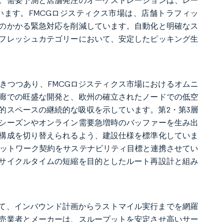
。需要予測と店舗発注のオーケストレーションは、レー
ます。FMCGロジスティクス市場は、店舗トラフィッ
のかかる緊急対応を削減しています。自動化と明確なス
フレッシュカテゴリーにおいて、安定したピッキング生
きつつあり、FMCGロジスティクス市場におけるオムニ
回廊での旺盛な開発と、欧州の確立されたノードでの低空
的スペースの継続的な吸収を示しています。第2・第3層
シーズンやオンライン需要急増時のバッファーを生み出
構成を切り替えられるよう、建設仕様を標準化していま
し、ネットワーク契約をサステナビリティ目標と連携させてい
サイクルタイムの短縮を目的としたルート再設計と組み
いて、インバウンド計画からラストマイル実行までを網羅
売業者とメーカーは、スループットを安定させ高いサー