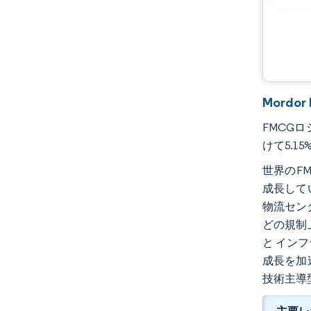
Mordo
FMCGロ
けて5.1
世界のF
成長して
物流セン
どの規制
と イン
成長を加
技術主導