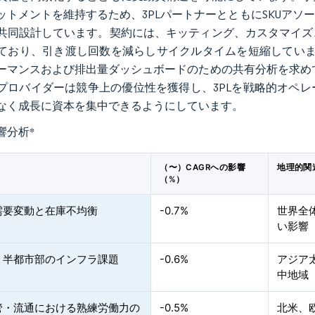
ットメントを維持するため、3PLパートナーとともにSKUア
共同設計しています。契約には、キッティング、カスタマイズ
ており、引き渡し回数を減らしサイクルタイムを短縮していま
ーマンスおよび排出量ダッシュボードのための共有分析を求めています
プロバイダーは競争上の優位性を獲得し、3PLを戦略的オペ
なく成長に資本を集中できるようにしています。
響分析
*
（〜）CAGRへの影響
地理的関
（%）
需要変動と在庫不均衡
-0.7%
世界全
い影響
・半都市部のインフラ課題
-0.6%
アジア
中地域
管・流通における熟練労働力の
-0.5%
北米、