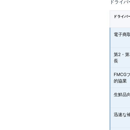
ドライバ
ドライバ
電子商
第2・
長
FMCG
的協業
生鮮品
迅速な