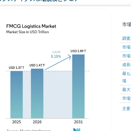
市
調査
市場規
市場規
成長率 
最も
場
画像 © Mordor Intelligence。再利用にはCC BY 4
最大
市場
画像 ©
主要