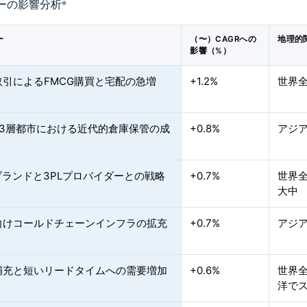
ーの影響分析
*
ー
（〜）CAGRへの
地理的
影響（%）
取引によるFMCG購買と宅配の急増
+1.2%
世界
第3層都市における近代的倉庫保管の成
+0.8%
アジ
ブランドと3PLプロバイダーとの戦略
+0.7%
世界
大中
向けコールドチェーンインフラの拡充
+0.7%
アジ
補充と短いリードタイムへの需要増加
+0.6%
世界
洋で