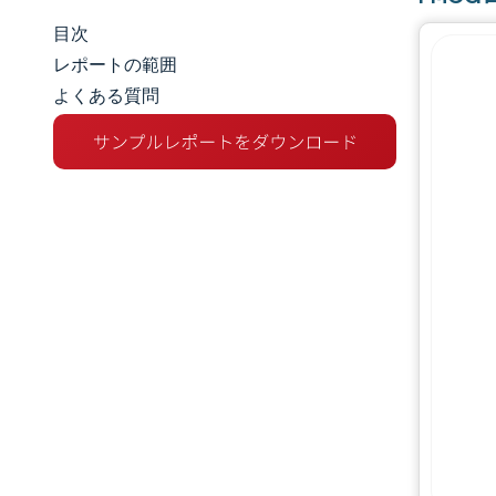
目次
市場規模とシェア
レポートの範囲
よくある質問
市場分析
トレンドとインサイト
セグメント分析
地理分析
競争環境
主要プレーヤー
業界の動向