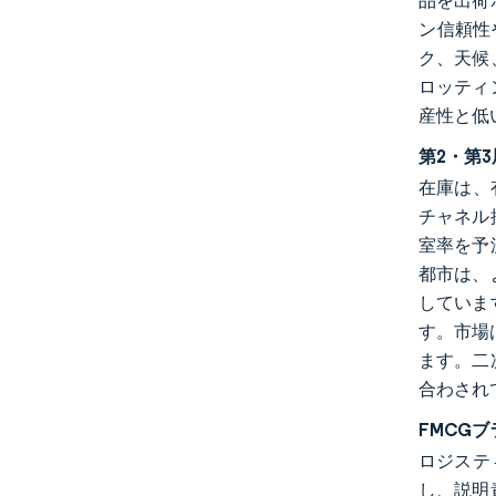
品を出荷
ン信頼性
ク、天候
ロッティ
産性と低
第2・第
在庫は、
チャネル
室率を予
都市は、
していま
す。市場
ます。二
合わされ
FMCG
ロジステ
し、説明