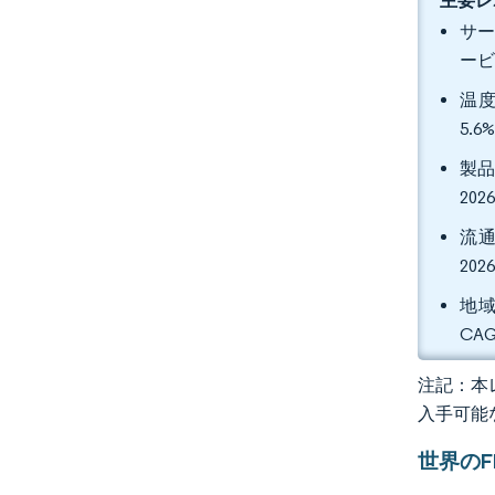
主要レ
サー
ービ
温度
5.
製品
20
流通
20
地域
CA
注記：本レ
入手可能
世界の