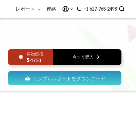
レポート
連絡
+1 617-765-2493
4750