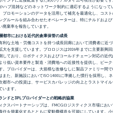
ポイントに近接配置するためのリアルタイム可視性が必要です
やハブ混雑などのネットワーク制約に適応するようになってい
、プロモーションのデータを活用して補充を最適化し、コスト
ングルールを組み合わせたオペレーターは、特にチルドおよび
い廃棄率を報告しています。
3層都市における近代的倉庫保管の成長
有利な土地・労働コストを持つ成長回廊において消費者に近づ
拡大を支援しています。プロロジスは2026年までに主要新興
測しており、ロボティクスおよびコールドチェーン対応の近代
より低い資本要件と製造・消費地への近接性を提供し、ピーク
す。プロバイダーは、大規模な改修なしに製品ファミリー間で
はまた、新施設においてISO 14001に準拠した慣行を採用
次都市への投資は、サービスカバレッジの向上とラストマイル
ています。
ブランドと3PLプロバイダーとの戦略的協業
ィクスパートナーシップは、FMCGロジスティクス市場にお
責任を簡素化するとともに変動費構造を可能にしています。小