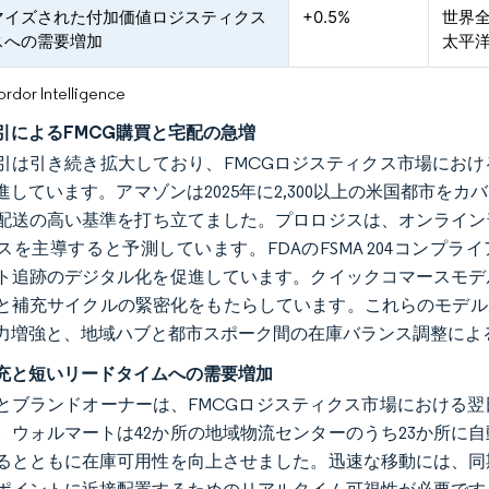
マイズされた付加価値ロジスティクス
+0.5%
世界
スへの需要増加
太平
or Intelligence
引によるFMCG購買と宅配の急増
引は引き続き拡大しており、FMCGロジスティクス市場にお
進しています。アマゾンは2025年に2,300以上の米国都市を
配送の高い基準を打ち立てました。プロロジスは、オンライン普
スを主導すると予測しています。FDAのFSMA 204コンプラ
ト追跡のデジタル化を促進しています。クイックコマースモデ
と補充サイクルの緊密化をもたらしています。これらのモデル
力増強と、地域ハブと都市スポーク間の在庫バランス調整によ
充と短いリードタイムへの需要増加
とブランドオーナーは、FMCGロジスティクス市場における
。ウォルマートは42か所の地域物流センターのうち23か所に
るとともに在庫可用性を向上させました。迅速な移動には、同