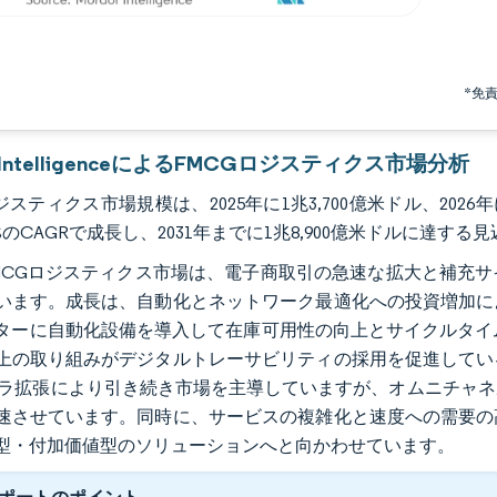
*免
r IntelligenceによるFMCGロジスティクス市場分析
ジスティクス市場規模は、2025年に1兆3,700億米ドル、2026年
5%のCAGRで成長し、2031年までに1兆8,900億米ドルに達する
MCGロジスティクス市場は、電子商取引の急速な拡大と補充
います。成長は、自動化とネットワーク最適化への投資増加に
ターに自動化設備を導入して在庫可用性の向上とサイクルタイムの
上の取り組みがデジタルトレーサビリティの採用を促進してい
フラ拡張により引き続き市場を主導していますが、オムニチャ
速させています。同時に、サービスの複雑化と速度への需要の
型・付加価値型のソリューションへと向かわせています。