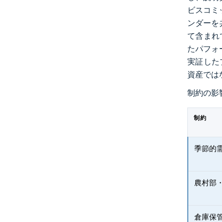
ビスコミ
ンダーを
て含まれ
たパフォ
実証した
資産では
制約の影
制約
季節的
農村部
倉庫保