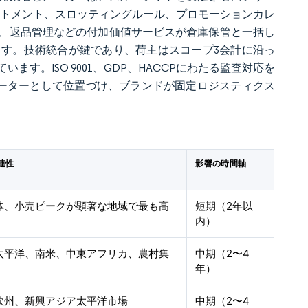
ソートメント、スロッティングルール、プロモーションカレ
、返品管理などの付加価値サービスが倉庫保管と一括し
す。技術統合が鍵であり、荷主はスコープ3会計に沿っ
。ISO 9001、GDP、HACCPにわたる監査対応を
レーターとして位置づけ、ブランドが固定ロジスティクス
連性
影響の時間軸
体、小売ピークが顕著な地域で最も高
短期（2年以
内）
太平洋、南米、中東アフリカ、農村集
中期（2〜4
年）
欧州、新興アジア太平洋市場
中期（2〜4