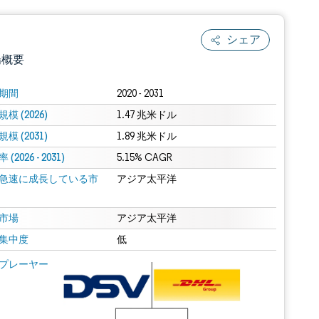
シェア
場概要
期間
2020 - 2031
模 (2026)
1.47 兆米ドル
模 (2031)
1.89 兆米ドル
(2026 - 2031)
5.15% CAGR
急速に成長している市
アジア太平洋
.0の表示が必要です。
市場
アジア太平洋
集中度
低
 Mordor Intelligence。再利用にはCC BY 4.0の表示が必要です。
プレーヤー