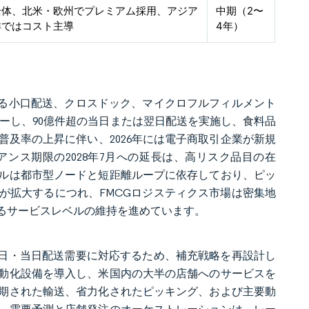
全体、北米・欧州でプレミアム採用、アジア
中期（2〜
洋ではコスト主導
4年）
ける小口配送、クロスドック、マイクロフルフィルメント
カバーし、90億件超の当日または翌日配送を実施し、食料品
及率の上昇に伴い、2026年には電子商取引企業が新規
イアンス期限の2028年7月への延長は、高リスク品目の在
ルは都市型ノードと短距離ループに依存しており、ピッ
が拡大するにつれ、FMCGロジスティクス市場は密集地
るサービスレベルの維持を進めています。
翌日・当日配送需要に対応するため、補充戦略を再設計し
自動化設備を導入し、米国内の大半の店舗へのサービスを
期された輸送、省力化されたピッキング、および主要動