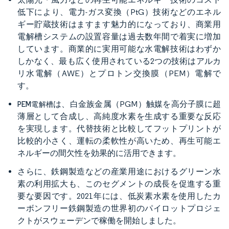
低下により、電力-ガス変換（PtG）技術などのエネル
ギー貯蔵技術はますます魅力的になっており、商業用
電解槽システムの設置容量は過去数年間で着実に増加
しています。商業的に実用可能な水電解技術はわずか
しかなく、最も広く使用されている2つの技術はアルカ
リ水電解（AWE）とプロトン交換膜（PEM）電解で
す。
は、白金族金属（PGM）触媒を高分子膜に超
PEM電解槽
薄層として合成し、高純度水素を生成する重要な反応
を実現します。代替技術と比較してフットプリントが
比較的小さく、運転の柔軟性が高いため、再生可能エ
ネルギーの間欠性を効果的に活用できます。
さらに、鉄鋼製造などの産業用途におけるグリーン水
素の利用拡大も、このセグメントの成長を促進する重
要な要因です。2021年には、低炭素水素を使用したカ
ーボンフリー鉄鋼製造の世界初のパイロットプロジェ
クトがスウェーデンで稼働を開始しました。