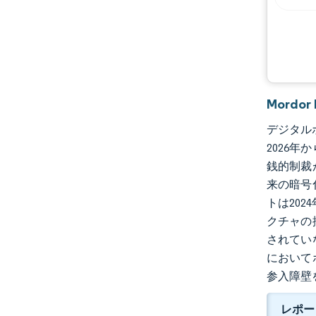
機会と展望
業界の動向
Mordo
デジタルボ
2026年
銭的制裁
来の暗号
トは20
クチャの
されてい
において
参入障壁
レポー