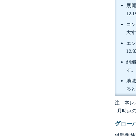
展開
12
コン
大
エン
12
組織
す
地域
る
注：本レポ
1月時点
グロー
促進要因