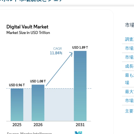
市
調査
市場規
市場規
成長率 
最も
場
画像 © Mordor Intelligence。再利用にはCC BY 4
最大
市場
画像 ©
主要