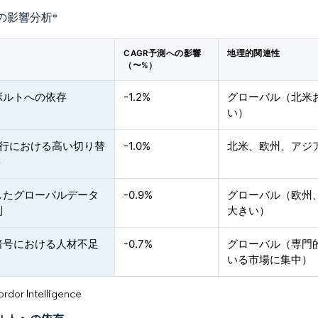
の影響分析
*
CAGR予測への影響
地理的関連性
（〜%）
ボルトへの依存
-1.2%
グローバル（北米
い）
銀行における高い切り替
-1.0%
北米、欧州、アジ
ト
したグローバルデータ
-0.9%
グローバル（欧州
制
大きい）
暗号における人材不足
-0.7%
グローバル（専門
いる市場に集中）
or Intelligence