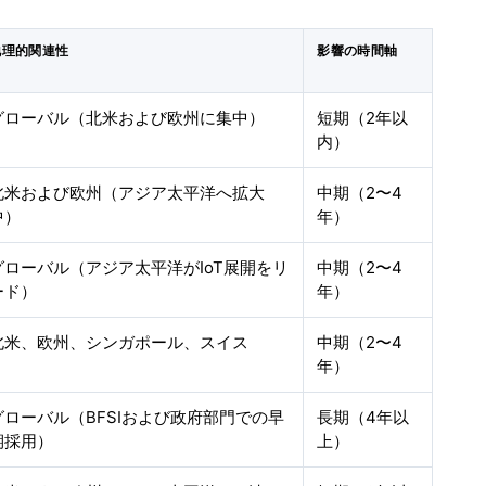
地理的関連性
影響の時間軸
グローバル（北米および欧州に集中）
短期（2年以
内）
北米および欧州（アジア太平洋へ拡大
中期（2〜4
中）
年）
グローバル（アジア太平洋がIoT展開をリ
中期（2〜4
ード）
年）
北米、欧州、シンガポール、スイス
中期（2〜4
年）
グローバル（BFSIおよび政府部門での早
長期（4年以
期採用）
上）