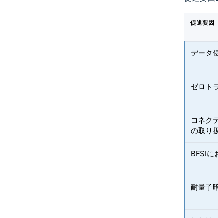
促進要因
データ
ゼロト
コネク
の取り
BFSI
耐量子