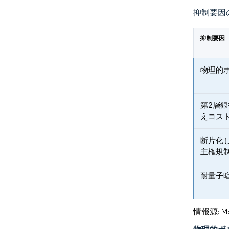
抑制要因
抑制要因
物理的
第2層
えコス
断片化
主権規
耐量子
情報源: Mord