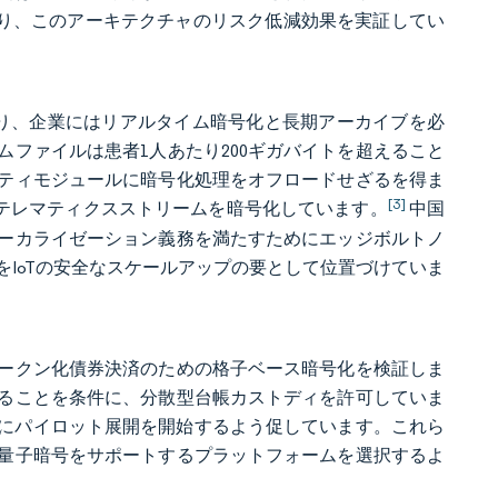
おり、このアーキテクチャのリスク低減効果を実証してい
ており、企業にはリアルタイム暗号化と長期アーカイブを必
ファイルは患者1人あたり200ギガバイトを超えること
ティモジュールに暗号化処理をオフロードせざるを得ま
[3]
にテレマティクスストリームを暗号化しています。
中国
ーカライゼーション義務を満たすためにエッジボルトノ
IoTの安全なスケールアップの要として位置づけていま
トークン化債券決済のための格子ベース暗号化を検証しま
ることを条件に、分散型台帳カストディを許可していま
6年にパイロット展開を開始するよう促しています。これら
量子暗号をサポートするプラットフォームを選択するよ