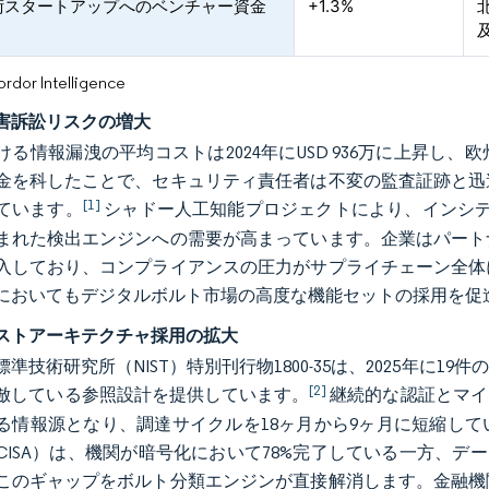
術スタートアップへのベンチャー資金
+1.3%
or Intelligence
害訴訟リスクの増大
る情報漏洩の平均コストは2024年にUSD 936万に上昇し、欧州
金を科したことで、セキュリティ責任者は不変の監査証跡と迅
[1]
ています。
シャドー人工知能プロジェクトにより、インシデン
まれた検出エンジンへの需要が高まっています。企業はパート
入しており、コンプライアンスの圧力がサプライチェーン全体
においてもデジタルボルト市場の高度な機能セットの採用を促
ストアーキテクチャ採用の拡大
準技術研究所（NIST）特別刊行物1800-35は、2025年に
[2]
倣している参照設計を提供しています。
継続的な認証とマイ
る情報源となり、調達サイクルを18ヶ月から9ヶ月に短縮し
CISA）は、機関が暗号化において78%完了している一方、デ
このギャップをボルト分類エンジンが直接解消します。金融機