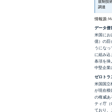
規制技
調達
情報源: Mord
データ侵
米国におけ
億）の罰
うになっ
に組み込
条項を挿
中堅企業
ゼロトラ
米国国立標
が現在模
の権威あ
ティ庁（
ており、