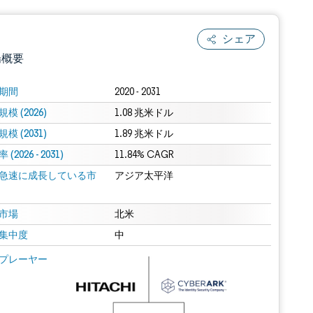
シェア
場概要
期間
2020 - 2031
模 (2026)
1.08 兆米ドル
模 (2031)
1.89 兆米ドル
(2026 - 2031)
11.84% CAGR
急速に成長している市
アジア太平洋
.0の表示が必要です。
市場
北米
集中度
中
 Mordor Intelligence。再利用にはCC BY 4.0の表示が必要です。
プレーヤー