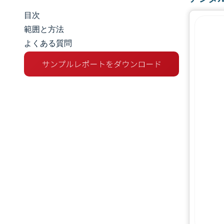
目次
市場規模とシェア
範囲と方法
よくある質問
市場分析
トレンドとインサイト
セグメント分析
地理分析
規制環境
バリューチェーン分析
競争環境
主要プレーヤー