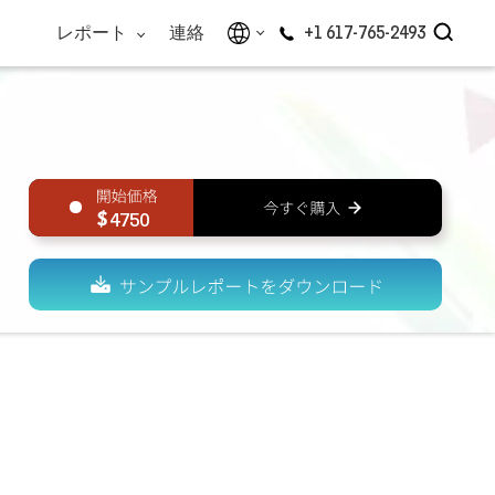
レポート
連絡
+1 617-765-2493
4750