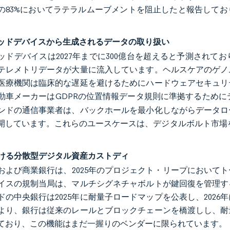
の83%においてラテラルムーブメントを阻止したと報告して
ッドデバイスから生成されるデータの取り扱い
ッドデバイスは2027年までに300億台を超えると予測され
テレメトリデータが大量に流入しています。ヘルスケアのゲノム
医療機関は臨床的な遅延を避けるためにハードウェアセキュリ
動車メーカーはGDPRの位置情報データ規則に準拠するため
ンドの通信事業者は、バックホールを最小化しながらデータロ
開しています。これらのユースケースは、デジタルボルト市場を
における分散型デジタル資産カストディ
および商業銀行は、2025年のプロジェクト・リープにおいて
イスの規制当局は、マルチシグネチャボルトが鍵回復を管理す
ドの中央銀行は2025年に耐量子ロードマップを公表し、202
より、銀行は従来のレールとブロックチェーンを橋渡しし、耐
ており、この機能はまだ一握りのベンダーに限られています。