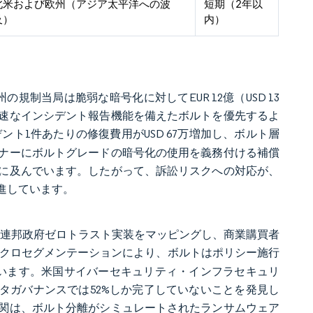
北米および欧州（アジア太平洋への波
短期（2年以
及）
内）
の規制当局は脆弱な暗号化に対してEUR 12億（USD 13
速なインシデント報告機能を備えたボルトを優先するよ
ト1件あたりの修復費用がUSD 67万増加し、ボルト層
ナーにボルトグレードの暗号化の使用を義務付ける補償
に及んでいます。したがって、訴訟リスクへの対応が、
進しています。
19件の連邦政府ゼロトラスト実装をマッピングし、商業購買者
クロセグメンテーションにより、ボルトはポリシー施行
ています。米国サイバーセキュリティ・インフラセキュリ
ータガバナンスでは52%しか完了していないことを発見し
関は、ボルト分離がシミュレートされたランサムウェア