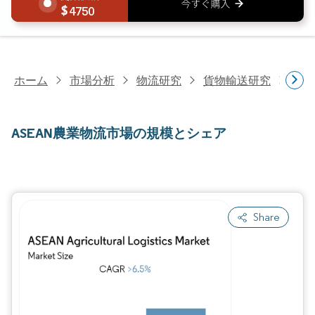
4750
ホーム
市場分析
物流研究
貨物輸送研究
AS
ASEAN農業物流市場の規模とシェア
Share