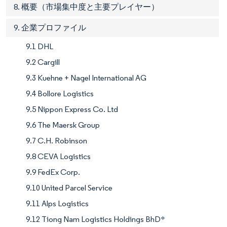
8. 概要（市場集中度と主要プレイヤー）
9. 企業プロファイル
9.1 DHL
9.2 Cargill
9.3 Kuehne + Nagel International AG
9.4 Bollore Logistics
9.5 Nippon Express Co. Ltd
9.6 The Maersk Group
9.7 C.H. Robinson
9.8 CEVA Logistics
9.9 FedEx Corp.
9.10 United Parcel Service
9.11 Alps Logistics
9.12 Tiong Nam Logistics Holdings BhD*