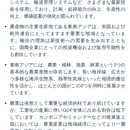
システム、輸送管理システムなど、さまざまな最新技
術を採用しており、計画・追跡能力の向上、生産性の
向上、価値提案の強化が図られています。
農産物の主要生産地である東南アジアは、米国および
欧州連合にとってますます重要な地域となっていま
す。輸出の増加は新技術への需要を生み出すととも
に、国際企業にとっての投資機会および販売可能性を
も創出しています。
東南アジアには、農業・植林、漁業、林業という3つの
基本的な農業形態が存在します。長い海岸線、広大か
つ多様な海洋生態系、熱帯性気候といった地理的優位
性を活かし、ほとんどの国がこの3つを同時に発展させ
ています。
農業は依然として重要な経済的柱であり続けています
が、工業化の進展に伴いGDP全体に占める割合は低下
しています。カンボジアやミャンマーなどの発展途上
国においては、農業産業は地域経済にとってより一層