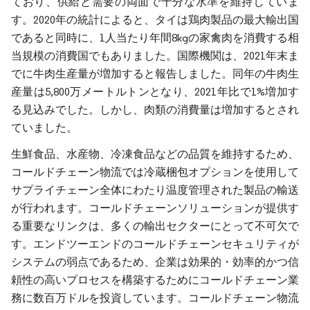
ており、供給と需要の両面で十分な水準を維持していま
す。2020年の統計によると、タイは鶏肉製品の最大輸出国
であると同時に、1人当たり年間8kgの家禽肉を消費する相
当規模の消費国でもありました。国際機関は、2021年末ま
でに牛肉生産量が増加すると報告しました。同年の牛肉生
産量は5,800万メートルトンとなり、2021年比で1%増加す
る見込みでした。しかし、肉類の消費量は増加するとされ
ていました。
生鮮食品、水産物、冷凍食品などの品質を維持するため、
コールドチェーン物流では冷蔵梱包オプションを使用して
サプライチェーン全体にわたり温度管理された製品の輸送
が行われます。コールドチェーンソリューションが提供す
る重要なリンクは、多くの輸出セクターにとって不可欠で
す。エンドツーエンドのコールドチェーンセキュリティが
システムの弱点であるため、企業は効果的・効率的かつ信
頼性の高いプロセスを構築するためにコールドチェーン業
務に数百万ドルを投資しています。コールドチェーン物流