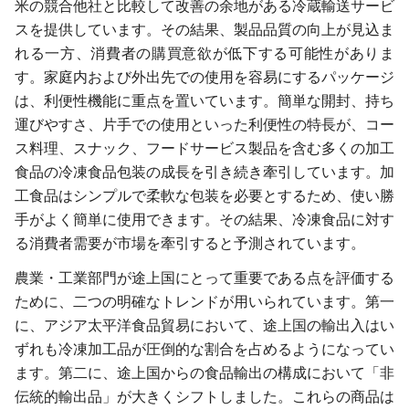
米の競合他社と比較して改善の余地がある冷蔵輸送サービ
スを提供しています。その結果、製品品質の向上が見込ま
れる一方、消費者の購買意欲が低下する可能性がありま
す。家庭内および外出先での使用を容易にするパッケージ
は、利便性機能に重点を置いています。簡単な開封、持ち
運びやすさ、片手での使用といった利便性の特長が、コー
ス料理、スナック、フードサービス製品を含む多くの加工
食品の冷凍食品包装の成長を引き続き牽引しています。加
工食品はシンプルで柔軟な包装を必要とするため、使い勝
手がよく簡単に使用できます。その結果、冷凍食品に対す
る消費者需要が市場を牽引すると予測されています。
農業・工業部門が途上国にとって重要である点を評価する
ために、二つの明確なトレンドが用いられています。第一
に、アジア太平洋食品貿易において、途上国の輸出入はい
ずれも冷凍加工品が圧倒的な割合を占めるようになってい
ます。第二に、途上国からの食品輸出の構成において「非
伝統的輸出品」が大きくシフトしました。これらの商品は