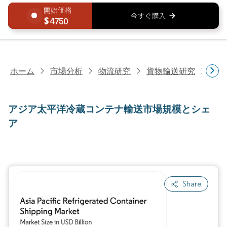
4750
ホーム
市場分析
物流研究
貨物輸送研究
アジ
アジア太平洋冷蔵コンテナ輸送市場規模とシェ
ア
Share