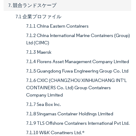
7. 競合ランドスケープ
7.1 企業プロファイル
7.1.1 China Eastern Containers
7.1.2 China International Marine Containers (Group)
Ltd (CIMC)
7.1.3 Maersk
7.1.4 Florens Asset Management Company Limited
7.1.5 Guangdong Fuwa Engineering Group Co. Ltd
7.1.6 CXIC (CHANGZHOU XINHUACHANG INT'L
CONTAINERS Co. Ltd) Group Containers
Company Limited
7.1.7 Sea Box Inc.
7.1.8 Singamas Container Holdings Limited
7.1.9 TLS Offshore Containers International Pvt Ltd.
7.1.10 W&K Conatiners Ltd.*