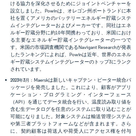
ける協力を深化させるためにジョイントベンチャーを
設立しました。Powinは、オレゴン州ポートランドに本
社を置くアメリカのバッテリーエネルギー貯蔵システ
ムインテグレーターおよびメーカーです。同社はエネ
ルギー貯蔵分野に約10年間携わっており、米国におけ
る主要なエネルギー貯蔵インテグレーターの一つで
す。米国の市場調査機関であるNavigant Researchが発表
したランキングによれば、Powinは近年、世界のエネル
ギー貯蔵システムインテグレーターのトップ3にランク
されています。
Maerskは新しいキャプテン・ピーター統合パ
2023年3月：
ッケージを発売しました。これにより、顧客がアプリ
ケーション・プログラミング・インターフェース
（API）を通じてデータ統合を行い、温度読み取り値を
含む生データログを任意のシステムに取り込むことが
可能になりました。対象システムは輸送管理システム
や第三者プラットフォームなどが含まれます。さら
に、契約顧客は荷送人や荷受人にアクセス権を付与