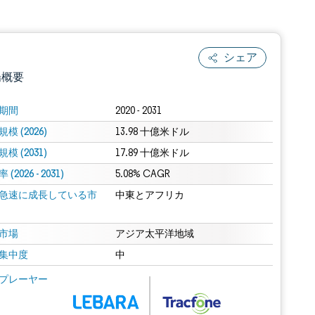
シェア
場概要
期間
2020 - 2031
模 (2026)
13.98 十億米ドル
模 (2031)
17.89 十億米ドル
(2026 - 2031)
5.08% CAGR
急速に成長している市
中東とアフリカ
.0の表示が必要です。
市場
アジア太平洋地域
集中度
中
 Mordor Intelligence。再利用にはCC BY 4.0の表示が必要です。
プレーヤー