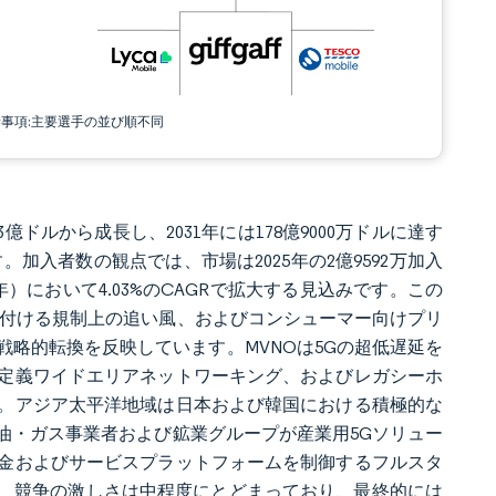
責事項:主要選手の並び順不同
33億ドルから成長し、2031年には178億9000万ドルに達す
ます。加入者数の観点では、市場は2025年の2億9592万加入
30年）において4.03%のCAGRで拡大する見込みです。この
務付ける規制上の追い風、およびコンシューマー向けプリ
略的転換を反映しています。MVNOは5Gの超低遅延を
定義ワイドエリアネットワーキング、およびレガシーホ
。アジア太平洋地域は日本および韓国における積極的な
油・ガス事業者および鉱業グループが産業用5Gソリュー
金およびサービスプラットフォームを制御するフルスタ
ら、競争の激しさは中程度にとどまっており、最終的には