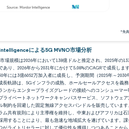
*免
r Intelligenceによる5G MVNO市場分析
NO市場規模は2026年において138億ドルと推定され、2025年の1
あり、2026年から2031年にかけて5.08%のCAGRで成長し
30年には3億6052万加入者に成長し、予測期間（2025年～20
成長軌跡は、5Gインフラの成熟、ホールセールアクセスを義
ランからエンタープライズグレードの接続へのコンシューマー戦
プライベートネットワークキャンパスサービス、ソフトウェア
ル制約を回避した固定無線アクセスバンドルを販売しています
ラム共有規則により主導権を維持し、中東およびアフリカは石
採用することにより、最も急速な地域拡大を遂げています。課
NOがライトリセラーに対して優位性を獲得しつつあることか