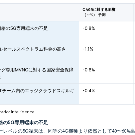
CAGRに対する影響
（～%） 予測
価格の5G専用端末の不足
-0.8%
ールセールスペクトラム料金の高さ
-1.1%
ング専用MVNOに対する国家安全保障
-0.6%
査
 ITチーム内のエッジクラウドスキルギ
-0.4%
or Intelligence
格の5G専用端末の不足
ーレベルの5G端末は、同等の4G機種より依然として40〜60