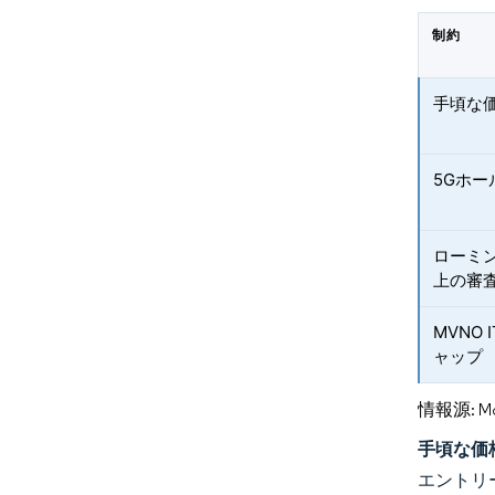
制約
手頃な
5Gホ
ローミ
上の審
MVNO
ャップ
情報源: Mord
手頃な価
エントリ