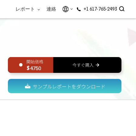
レポート
連絡
+1 617-765-2493
4750