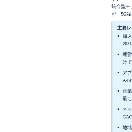
統合型モ
が、5G
主要レ
加入
20
運営
けて
アプ
9.
産業
最も
ネッ
CA
地域