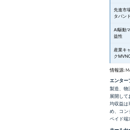
先進市
タバン
AI駆
益性
産業キ
クMVN
情報源: Mord
エンター
製造、物
展開して
均収益は
め、コン
ペイド端
ホールセ