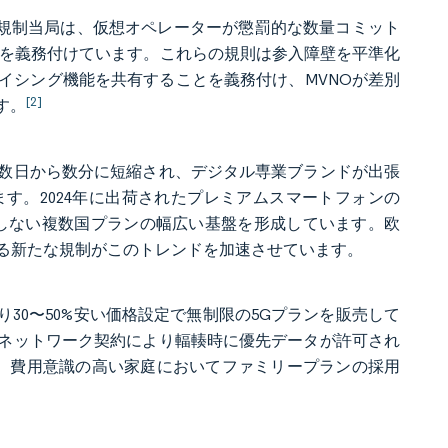
の規制当局は、仮想オペレーターが懲罰的な数量コミット
定を義務付けています。これらの規則は参入障壁を平準化
イシング機能を共有することを義務付け、MVNOが差別
[2]
す。
数日から数分に短縮され、デジタル専業ブランドが出張
す。2024年に出荷されたプレミアムスマートフォンの
要としない複数国プランの幅広い基盤を形成しています。欧
ける新たな規制がこのトレンドを加速させています。
30〜50%安い価格設定で無制限の5Gプランを販売して
ネットワーク契約により輻輳時に優先データが許可され
、費用意識の高い家庭においてファミリープランの採用