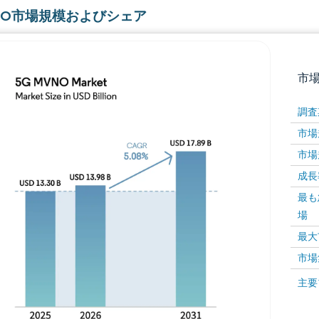
VNO市場規模およびシェア
市
調査
市場規
市場規
成長率 
最も
場
画像 © Mordor Intelligence。再利用にはCC BY 4
最大
市場
画像 ©
主要