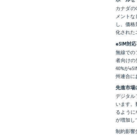
カナダの
メントな
し、価格
化された
eSIM
無線での
者向けの
40%が
州連合に
先進市場
デジタル
います。
るように
が増加し
制約影響