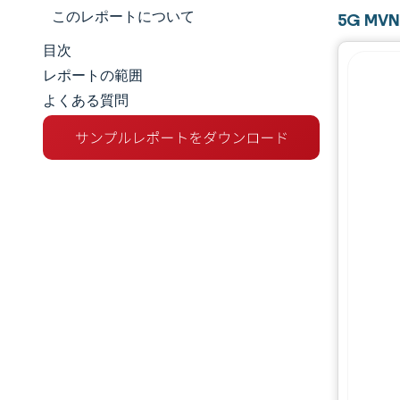
このレポートについて
5G M
目次
市場規模とシェア
レポートの範囲
よくある質問
市場分析
トレンドとインサイト
セグメント分析
地理分析
競争環境
主要プレーヤー
業界の動向