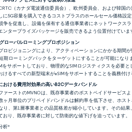
CRTC（カナダ電波通信委員会）、欧州委員会、および韓国
しに5G容量を購入できるコストプラスのホールセール価格設
競争を促進し、設備を保有する通信事業者にネットワークスラ
エンタープライズパッケージを販売できるよう位置付けていま
対応グローバルローミングプロポジション
プロビジョニングにより、アクティベーションにかかる期間が
短期ローミングパックをターゲットにすることが可能になりま
eSIMをサポートしており、物理的なSIMロジスティクスを必
おけるすべての新型端末がeSIMをサポートすることを義務付
における費用対効果の高いB2Cデータバンドル
ファーストのMVNOは、既存事業者のポストペイドサービスより
数ヶ月単位のプリペイドバンドルは解約率を低下させ、ホスト
なり、第1層事業者との品質格差が縮小しています。その結果
ており、既存事業者に対して防衛的な値下げを迫っています。
分析
*