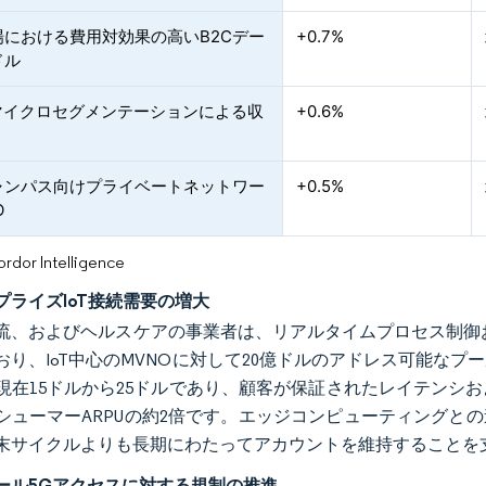
場における費用対効果の高いB2Cデー
+0.7%
ドル
動マイクロセグメンテーションによる収
+0.6%
ャンパス向けプライベートネットワー
+0.5%
O
or Intelligence
プライズIoT接続需要の増大
流、およびヘルスケアの事業者は、リアルタイムプロセス制御
おり、IoT中心のMVNOに対して20億ドルのアドレス可能な
現在15ドルから25ドルであり、顧客が保証されたレイテンシ
シューマーARPUの約2倍です。エッジコンピューティングと
末サイクルよりも長期にわたってアカウントを維持することを
ール5Gアクセスに対する規制の推進