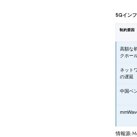
5Gイン
制約要因
高額な
クホー
ネット
の遅延
中国ベ
mmWa
情報源: Mord