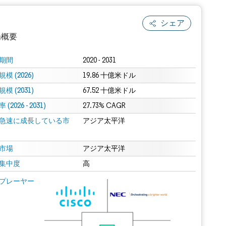
シェア
場概要
期間
2020 - 2031
模 (2026)
19.86 十億米ドル
模 (2031)
67.52 十億米ドル
(2026 - 2031)
27.73% CAGR
急速に成長している市
アジア太平洋
.0の表示が必要です。
市場
アジア太平洋
集中度
高
 Mordor Intelligence。再利用にはCC BY 4.0の表示が必要です。
プレーヤー