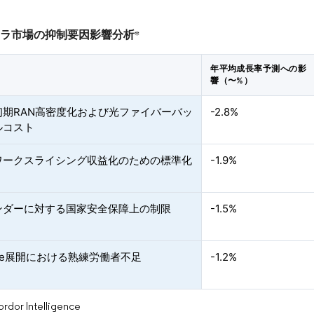
フラ市場の抑制要因影響分析
*
年平均成長率予測への影
響（〜%）
初期RAN高密度化および光ファイバーバッ
-2.8%
ルコスト
ワークスライシング収益化のための標準化
-1.9%
ンダーに対する国家安全保障上の制限
-1.5%
ve展開における熟練労働者不足
-1.2%
or Intelligence