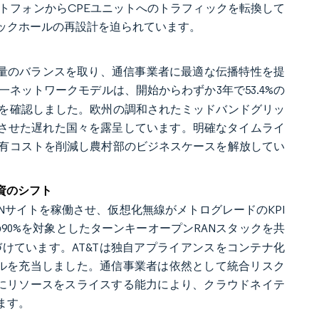
トフォンからCPEユニットへのトラフィックを転換して
ックホールの再設計を迫られています。
ジと容量のバランスを取り、通信事業者に最適な伝播特性を提
一ネットワークモデルは、開始からわずか3年で53.4%の
を確認しました。欧州の調和されたミッドバンドグリッ
散させた遅れた国々を露呈しています。明確なタイムライ
有コストを削減し農村部のビジネスケースを解放してい
資のシフト
ドRANサイトを稼働させ、仮想化無線がメトログレードのKPI
事業者の90%を対象としたターンキーオープンRANスタックを共
けています。AT&Tは独自アプライアンスをコンテナ化
ドルを充当しました。通信事業者は依然として統合リスク
とにリソースをスライスする能力により、クラウドネイテ
ます。