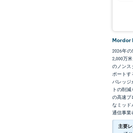
機会と展望
業界の動向
Mordo
2026年
2,000
のノンス
ポートす
バレッジ
トの削減
の高速ブ
なミッド
通信事業
主要レ