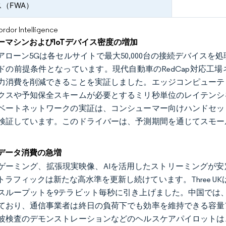
（FWA）
or Intelligence
ーマシンおよびIoTデバイス密度の増加
アローン5Gは各セルサイトで最大50,000台の接続デバイスを
ドの前提条件となっています。現代自動車のRedCap対応工
力消費を削減できることを実証しました。エッジコンピューテ
クスや予知保全スキームが必要とするミリ秒単位のレイテンシ
ベートネットワークの実証は、コンシューマー向けハンドセッ
検証しています。このドライバーは、予測期間を通じてスモー
。
データ消費の急増
ゲーミング、拡張現実映像、AIを活用したストリーミングが
トラフィックは新たな高水準を更新し続けています。Three UK
スループットを9テラビット毎秒に引き上げました。中国では、
ており、通信事業者は終日の負荷下でも効率を維持できる容量
波検査のデモンストレーションなどのヘルスケアパイロットは