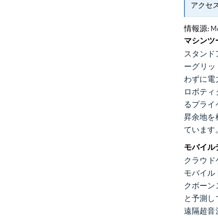
アクセス
情報源: Mord
マシンツ
スタンド
ーグリッ
わずに電
ロボティ
るプライ
昇余地を
ています
モバイル
クラウド
モバイル
クボーン
と予測し
遠隔超音