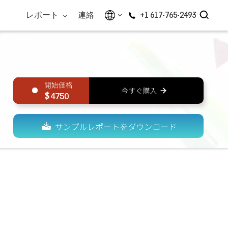
レポート
連絡
+1 617-765-2493
4750