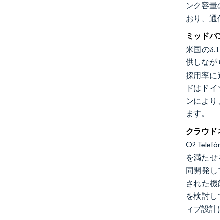
ンク容量
おり、通
ミッドバ
米国の3
供しなが
採用率に
ドはドイ
ンにより
ます。
クラウド
O2 Te
を満たせ
同開発し
された機
を検討し
ィブ設計