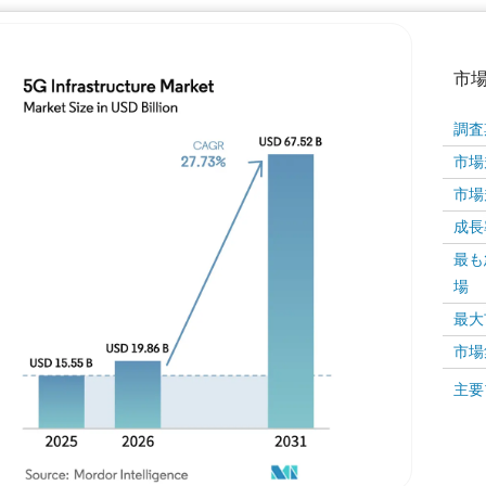
市
調査
市場規
市場規
成長率 
最も
場
画像 © Mordor Intelligence。再利用にはCC BY 4
最大
市場
画像 ©
主要