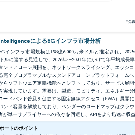
*免
r Intelligenceによる5Gインフラ市場分析
の5Gインフラ市場規模は198億6,000万米ドルと推定され、2025
万米ドルに達する見通しで、2026年〜2031年にかけて年平均成
タンドアローン展開を、ネットワークスライシング、エッジコ
る完全プログラマブルなスタンドアローンプラットフォームへ
からソフトウェア定義機能へとシフトしており、サービス展開
を実現しています。需要は、製造、モビリティ、エネルギー分
ロードバンド普及を促進する固定無線アクセス（FWA）展開
バンド容量を解放しており、ベンダーのロードマップはクラウ
者が単一サプライヤーへの依存を回避し、APIをより迅速に収
ポートのポイント