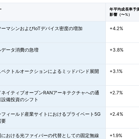
ー
年平均成長率予
影響（〜%）
ツーマシンおよびIoTデバイス密度の増加
+4.2%
ルデータ消費の急増
+3.8%
スペクトルオークションによるミッドバンド展開
+3.1%
ドネイティブオープンRANアーキテクチャへの通
+2.7%
者設備投資のシフト
ンフィールド産業サイトにおけるプライベート5G
+2.4%
需要
場における光ファイバーの代替としての固定無線
+1.9%