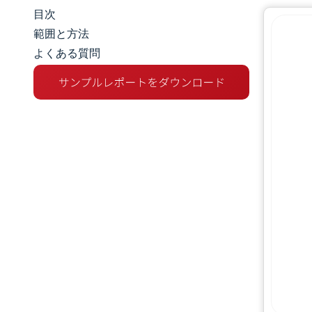
目次
市場規模とシェア
範囲と方法
よくある質問
市場分析
トレンドとインサイト
セグメント分析
地理分析
規制環境
バリューチェーン分析
競争環境
主要プレーヤー