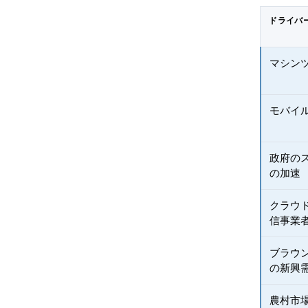
ドライバ
マシン
モバイ
政府の
の加速
クラウ
信事業
ブラウ
の新興
農村市