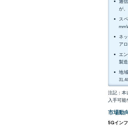
通信
が、
スペ
mm
ネッ
アロ
エン
製造
地域
31
注記：本レ
入手可能
市場動
5Gイン