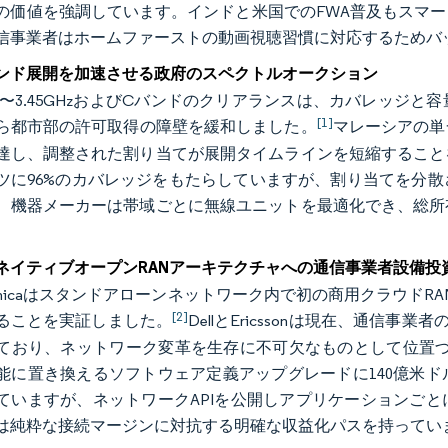
の価値を強調しています。インドと米国でのFWA普及もスマー
信事業者はホームファーストの動画視聴習慣に対応するためバ
ンド展開を加速させる政府のスペクトルオークション
.1〜3.45GHzおよびCバンドのクリアランスは、カバレッ
[1]
ら都市部の許可取得の障壁を緩和しました。
マレーシアの単
達し、調整された割り当てが展開タイムラインを短縮すること
ツに96%のカバレッジをもたらしていますが、割り当てを分
、機器メーカーは帯域ごとに無線ユニットを最適化でき、総所
ネイティブオープンRANアーキテクチャへの通信事業者設備投
lefónicaはスタンドアローンネットワーク内で初の商用クラウ
[2]
ることを実証しました。
DellとEricssonは現在、通信
ており、ネットワーク変革を生存に不可欠なものとして位置づ
能に置き換えるソフトウェア定義アップグレードに140億米
ていますが、ネットワークAPIを公開しアプリケーションご
は純粋な接続マージンに対抗する明確な収益化パスを持ってい