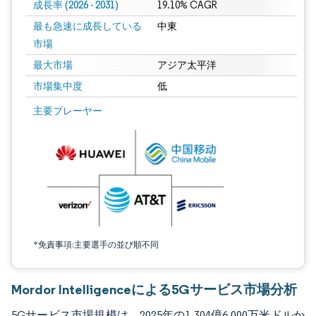
成長率 (2026 - 2031)
19.10% CAGR
最も急速に成長している
中東
市場
最大市場
アジア太平洋
市場集中度
低
画像 © Mordor Intelligence。再利用にはCC BY 4.0の表示が必要です。
主要プレーヤー
*免責事項:主要選手の並び順不同
Mordor Intelligenceによる5Gサービス市場分析
5Gサービス市場規模は、2025年の1,304億6,000万米ドルか