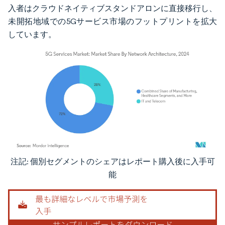
入者はクラウドネイティブスタンドアロンに直接移行し、
未開拓地域での5Gサービス市場のフットプリントを拡大
しています。
注記: 個別セグメントのシェアはレポート購入後に入手可
画像 © Mordor Intelligence。再利用にはCC BY 4.0の表示が必要です。
能