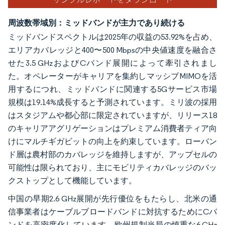
周波数帯域別：ミッドバンドが主力であり続ける
ミッドバンドスペクトルは2025年の収益の53.92%を占め、
エリアカバレッジと400〜500 Mbpsの中央値速度を融合さ
せた3.5 GHzおよびCバンド展開によって牽引されまし
た。オペレーターがキャリアを集約しマッシブMIMOを活
用するにつれ、ミッドバンドに関連する5Gサービス市場
規模は19.14%成長すると予測されています。ミリ波の採用
はスタジアムや都心部に限定されていますが、リリース18
のキャリアアグリゲーションはプレミアム消費者ティア向
けにマルチギガビットの向上を約束しています。ローバン
ド層は農村部のカバレッジを維持しますが、アップセルの
可能性は限られており、主にモビリティカバレッジのバッ
クストップとして機能しています。
中国の早期2.6 GHz展開が先行優位をもたらし、北米の通
信事業者はケーブルブロードバンドに対抗するためにCバ
ンドを高密度化しています。欧州規制当局の慎重な6 GHz