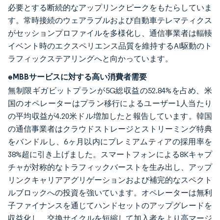
必要とする断続的なアップリンクピークをもたらしていま
す。常時接続のウェアラブルおよび自動車テレマティクス
がセッションプロファイルを多様化し、通信事業者は輻輳
イベント時のエクスペリエンス品質を維持するAI駆動のト
ラフィックステアリングへと向かっています。
eMBBサービスに対する高い消費者需要
無制限ギガビットプランが5G総収益の52.84%を占め、米
国のオペレーターはプラン移行によるユーザー1人当たり
の平均収益が4.20米ドル増加したと報告しています。韓国
の通信事業者はクラウドストレージとストリーミング特典
をバンドルし、6ヶ月以内にプレミアムティアの採用率を
38%超に引き上げました。スマートフォンによる8Kキャプ
チャが対称的なトラフィックバーストを生み出し、アップ
リンクキャリアアグリゲーションおよび補完的なスペクト
ルブロックへの投資を強いています。オペレーターは無利
子ファイナンスを通じてハンドセットのアップグレードを
収益化し、交換サイクルを短縮して加入者をより高マージ