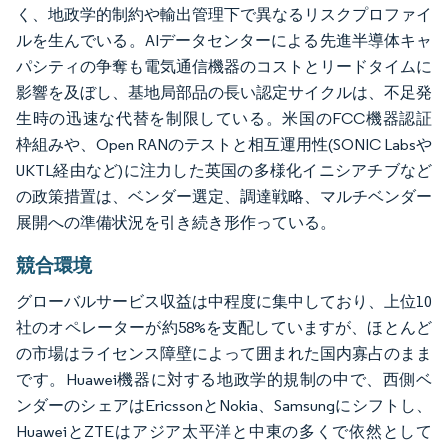
く、地政学的制約や輸出管理下で異なるリスクプロファイ
ルを生んでいる。AIデータセンターによる先進半導体キャ
パシティの争奪も電気通信機器のコストとリードタイムに
影響を及ぼし、基地局部品の長い認定サイクルは、不足発
生時の迅速な代替を制限している。米国のFCC機器認証
枠組みや、Open RANのテストと相互運用性(SONIC Labsや
UKTL経由など)に注力した英国の多様化イニシアチブなど
の政策措置は、ベンダー選定、調達戦略、マルチベンダー
展開への準備状況を引き続き形作っている。
競合環境
グローバルサービス収益は中程度に集中しており、上位10
社のオペレーターが約58%を支配していますが、ほとんど
の市場はライセンス障壁によって囲まれた国内寡占のまま
です。Huawei機器に対する地政学的規制の中で、西側ベ
ンダーのシェアはEricssonとNokia、Samsungにシフトし、
HuaweiとZTEはアジア太平洋と中東の多くで依然として