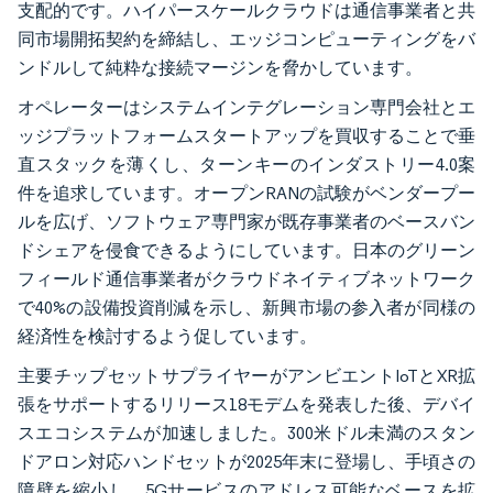
支配的です。ハイパースケールクラウドは通信事業者と共
同市場開拓契約を締結し、エッジコンピューティングをバ
ンドルして純粋な接続マージンを脅かしています。
オペレーターはシステムインテグレーション専門会社とエ
ッジプラットフォームスタートアップを買収することで垂
直スタックを薄くし、ターンキーのインダストリー4.0案
件を追求しています。オープンRANの試験がベンダープー
ルを広げ、ソフトウェア専門家が既存事業者のベースバン
ドシェアを侵食できるようにしています。日本のグリーン
フィールド通信事業者がクラウドネイティブネットワーク
で40%の設備投資削減を示し、新興市場の参入者が同様の
経済性を検討するよう促しています。
主要チップセットサプライヤーがアンビエントIoTとXR拡
張をサポートするリリース18モデムを発表した後、デバイ
スエコシステムが加速しました。300米ドル未満のスタン
ドアロン対応ハンドセットが2025年末に登場し、手頃さの
障壁を縮小し、5Gサービスのアドレス可能なベースを拡