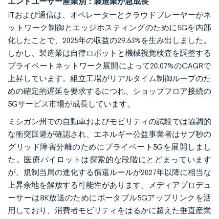
エンドユーザー産業別：製造業が急成長
ITおよび通信は、オペレーターとクラウドプレーヤーがネ
ットワーク制御とエッジホスティングのために5Gを内部
化したことで、2025年の収益の29.63%を生み出しました。
しかし、製造業は自律ロボットと機械視覚検査を調整する
プライベートネットワーク展開によって20.07%のCAGRで
上昇しています。組立工場がリアルタイム制御ループのた
めの確定的遅延を要求するにつれ、ショップフロア接続の
5Gサービス市場が成長しています。
ミシガン州での自動車およびモビリティの試験では協調的
な衝突回避が確認され、エネルギー公益事業者はサブ秒の
グリッド障害分離のためにプライベート5Gを展開しまし
た。医療パイロットは探索的な段階にとどまっています
が、規制当局の進化する償還ルールが2027年以降に相当な
上昇余地を解放する可能性があります。メディアプロデュ
ーサーは8K放送のためにポータブル5Gアップリンクを活
用しており、消費者モビリティをはるかに超えた垂直産業