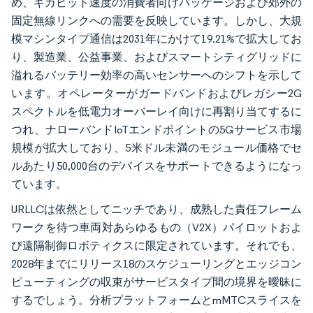
め、ギガビット速度の消費者向けパッケージおよび郊外の
固定無線リンクへの需要を反映しています。しかし、大規
模マシンタイプ通信は2031年にかけて19.21%で拡大してお
り、製造業、公益事業、およびスマートシティグリッドに
溢れるバッテリー効率の高いセンサーへのシフトを示して
います。オペレーターがガードバンドおよびレガシー2G
スペクトルを低電力オーバーレイ向けに再割り当てするに
つれ、ナローバンドIoTエンドポイントの5Gサービス市場
規模が拡大しており、5米ドル未満のモジュール価格でセ
ルあたり50,000台のデバイスをサポートできるようになっ
ています。
URLLCは依然としてニッチであり、成熟した責任フレーム
ワークを待つ車両対あらゆるもの（V2X）パイロットおよ
び遠隔制御ロボティクスに限定されています。それでも、
2028年までにリリース18のスケジューリングとエッジコン
ピューティングの収束がサービスタイプ間の境界を曖昧に
するでしょう。分析プラットフォームとmMTCスライスを