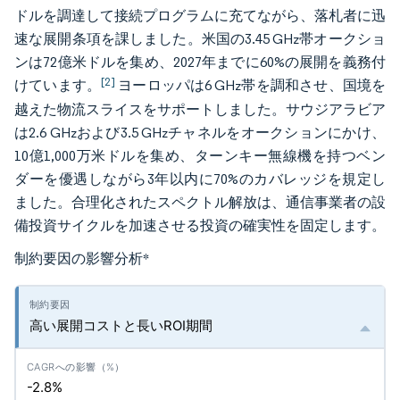
ドルを調達して接続プログラムに充てながら、落札者に迅
速な展開条項を課しました。米国の3.45 GHz帯オークショ
ンは72億米ドルを集め、2027年までに60%の展開を義務付
[2]
けています。
ヨーロッパは6 GHz帯を調和させ、国境を
越えた物流スライスをサポートしました。サウジアラビア
は2.6 GHzおよび3.5 GHzチャネルをオークションにかけ、
10億1,000万米ドルを集め、ターンキー無線機を持つベン
ダーを優遇しながら3年以内に70%のカバレッジを規定し
ました。合理化されたスペクトル解放は、通信事業者の設
備投資サイクルを加速させる投資の確実性を固定します。
制約要因の影響分析
*
高い展開コストと長いROI期間
-2.8%