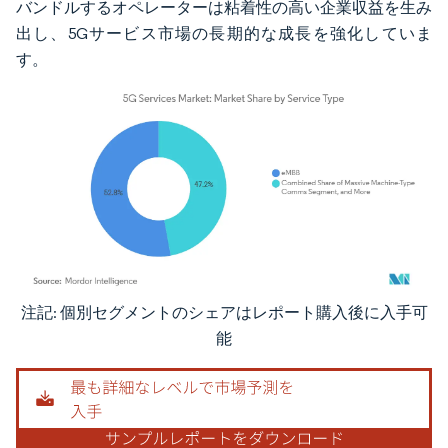
バンドルするオペレーターは粘着性の高い企業収益を生み
出し、5Gサービス市場の長期的な成長を強化していま
す。
注記: 個別セグメントのシェアはレポート購入後に入手可
画像 © Mordor Intelligence。再利用にはCC BY 4.0の表示が必要です。
能