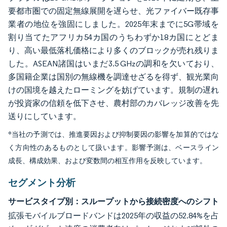
要都市圏での固定無線展開を遅らせ、光ファイバー既存事
業者の地位を強固にしました。2025年末までに5G帯域を
割り当てたアフリカ54カ国のうちわずか18カ国にとどま
り、高い最低落札価格により多くのブロックが売れ残りま
した。ASEAN諸国はいまだ3.5 GHzの調和を欠いており、
多国籍企業は国別の無線機を調達せざるを得ず、観光業向
けの国境を越えたローミングを妨げています。規制の遅れ
が投資家の信頼を低下させ、農村部のカバレッジ改善を先
送りにしています。
*当社の予測では、推進要因および抑制要因の影響を加算的ではな
く方向性のあるものとして扱います。影響予測は、ベースライン
成長、構成効果、および変数間の相互作用を反映しています。
セグメント分析
サービスタイプ別：スループットから接続密度へのシフト
拡張モバイルブロードバンドは2025年の収益の52.84%を占