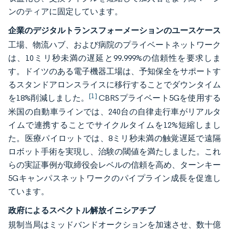
ンのティアに固定しています。
企業のデジタルトランスフォーメーションのユースケース
工場、物流ハブ、および病院のプライベートネットワーク
は、10ミリ秒未満の遅延と99.999%の信頼性を要求しま
す。ドイツのある電子機器工場は、予知保全をサポートす
るスタンドアロンスライスに移行することでダウンタイム
[1]
を18%削減しました。
CBRSプライベート5Gを使用する
米国の自動車ラインでは、240台の自律走行車がリアルタ
イムで連携することでサイクルタイムを12%短縮しまし
た。医療パイロットでは、8ミリ秒未満の触覚遅延で遠隔
ロボット手術を実現し、治験の閾値を満たしました。これ
らの実証事例が取締役会レベルの信頼を高め、ターンキー
5Gキャンパスネットワークのパイプライン成長を促進し
ています。
政府によるスペクトル解放イニシアチブ
規制当局はミッドバンドオークションを加速させ、数十億