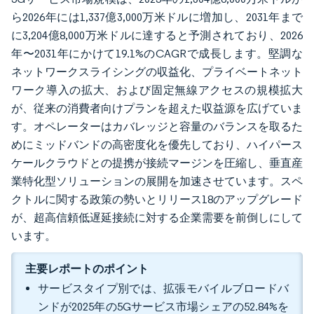
ら2026年には1,337億3,000万米ドルに増加し、2031年まで
に3,204億8,000万米ドルに達すると予測されており、2026
年〜2031年にかけて19.1%のCAGRで成長します。堅調な
ネットワークスライシングの収益化、プライベートネット
ワーク導入の拡大、および固定無線アクセスの規模拡大
が、従来の消費者向けプランを超えた収益源を広げていま
す。オペレーターはカバレッジと容量のバランスを取るた
めにミッドバンドの高密度化を優先しており、ハイパース
ケールクラウドとの提携が接続マージンを圧縮し、垂直産
業特化型ソリューションの展開を加速させています。スペ
クトルに関する政策の勢いとリリース18のアップグレード
が、超高信頼低遅延接続に対する企業需要を前倒しにして
います。
主要レポートのポイント
サービスタイプ別では、拡張モバイルブロードバ
ンドが2025年の5Gサービス市場シェアの52.84%を