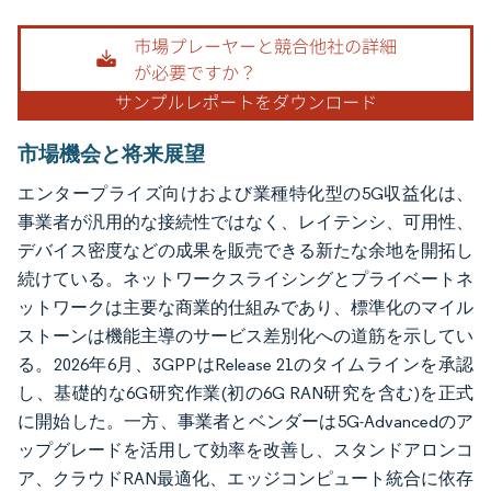
画像 © Mordor Intelligence。再利用にはCC BY 4.0の表示が必要です。
市場機会と将来展望
エンタープライズ向けおよび業種特化型の5G収益化は、
事業者が汎用的な接続性ではなく、レイテンシ、可用性、
デバイス密度などの成果を販売できる新たな余地を開拓し
続けている。ネットワークスライシングとプライベートネ
ットワークは主要な商業的仕組みであり、標準化のマイル
ストーンは機能主導のサービス差別化への道筋を示してい
る。2026年6月、3GPPはRelease 21のタイムラインを承認
し、基礎的な6G研究作業(初の6G RAN研究を含む)を正式
に開始した。一方、事業者とベンダーは5G-Advancedのア
ップグレードを活用して効率を改善し、スタンドアロンコ
ア、クラウドRAN最適化、エッジコンピュート統合に依存