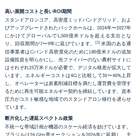
高い展開コストと長いROI期間
スタンドアロンコア、高密度ミッドバンドグリッド、およ
びアップグレードされたバックホールは、2024年〜2027年
にかけてグローバルで1,500億米ドルを超える支出とな
[3]
り、回収期間が7〜9年に延びています。
米国のある通
信事業者はCバンド高密度化のために180億米ドルの追加
設備投資を明らかにし、光ファイバーのない農村サイトに
はそれぞれ25万米ドルが必要で、デジタル格差が拡大して
います。エネルギーコストは4Gと比較して30〜40%上昇
し、オペレーターは炭素削減目標を満たし運営費を管理す
るために再生可能エネルギー契約を締結しています。資本
圧力がコスト敏感な地域でのスタンドアロン移行を遅らせ
ています。
断片化した遅延スペクトル政策
不統一な帯域計画が機器のスケール経済を妨げています。
ブラジルは26 GHz帯オークションを2026年に延期し、主