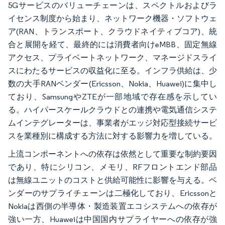
5Gサービスのバリューチェーンは、スペクトルおよびラ
イセンス制度から始まり、ネットワーク機器・ソフトウェ
ア(RAN、トランスポート、クラウドネイティブコア)、統
合と展開を経て、最終的には消費者向けeMBB、固定無線
アクセス、プライベートネットワーク、マネージドスライ
スにわたるサービスの収益化に至る。インフラ供給は、少
数の大手RANベンダー(Ericsson、Nokia、Huawei)に集中し
ており、SamsungやZTEが一部地域で存在感を示してい
る。ハイパースケールクラウドとの連携や電気通信システ
ムインテグレーターは、事業者がエッジ対応型接続サービ
スを業種別に構成する方法に対する影響力を増している。
上流コンポーネントへの依存は依然として重要な制約要因
であり、特にシリコン、メモリ、RFフロントエンド部品
は無線ユニットのコストと供給可能性に影響を与える。ベ
ンダーのサプライチェーンは二極化しており、Ericssonと
Nokiaは西側の半導体・製造装置エコシステムへの依存が
強い一方、Huaweiは中国国内サプライヤーへの依存が強