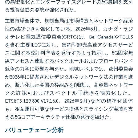
の高密度化とエンタープライズグレードの5G展開を支え
る投資促進の姿勢が強化された。
主要市場全体で、規制当局は市場構造とネットワーク経済
性の結びつきも強化している。2026年5月、カナダ・ラジ
オテレビ電気通信委員会(CRTC)は、Bell CanadaやTELUS
を含む主要ILECに対し、集約型卸売高速アクセスサービ
スに関する改訂料率表を発行するよう指示し、5G固定無
線アクセスと連動するバックホールおよびブロードバンド
競争の力学に影響を与えた。地域レベルでは、欧州委員会
が2026年に提案されたデジタルネットワーク法の作業を進
め、断片化した各国の枠組みを削減し、高容量ネットワー
クの許認可およびスペクトル手続きを簡素化した。
ETSI(TS 129 500 V17.16.0、2026年2月)などの標準化団体
も、相互運用可能なサービス提供とスライシング実装を支
える5Gコアアーキテクチャ仕様の発行を続けた。
バリューチェーン分析