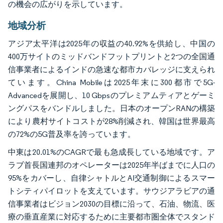
の機会の広がりを示しています。
地域分析
アジア太平洋は2025年の収益の40.92%を供給し、中国の
400万サイトのミッドバンドフットプリントと2つの全国通
信事業者によるインドの急速な都市カバレッジに支えられ
ています。China Mobileは2025年末に300都市で5G-
Advancedを展開し、10 Gbpsのプレミアムティアとゲーミ
ングパスをバンドルしました。日本のオープンRANの構築
により農村サイトコストが28%削減され、韓国は世界最高
の72%の5G普及率を誇っています。
中東は20.01%のCAGRで最も急成長している地域です。ア
ラブ首長国連邦のオペレーターは2025年半ばまでに人口の
95%をカバーし、自律シャトルとAI交通制御によるスマー
トシティパイロットを支えています。サウジアラビアの通
信事業者はビジョン2030の目標に沿って、石油、物流、医
療の垂直産業に対応するために主要都市圏全体でスタンド