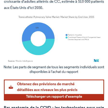
croissante d'adultes atteints de CC, estimée à 510 000 patients
aux États-Unis d'ici 2050.
Image © Mordor Intelligence. La réutilisation nécessite une attribution sous CC BY 4.
Par anatomie de la CCVD : les technologies pour voie