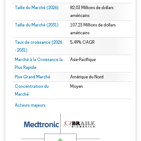
Taille du Marché (2026)
82.03 Millions de dollars
américains
Taille du Marché (2031)
107.23 Millions de dollars
américains
Taux de croissance (2026
5.49% CAGR
- 2031)
Marché à la Croissance la
Asie-Pacifique
Plus Rapide
Plus Grand Marché
Amérique du Nord
Concentration du
Moyen
Marché
Image © Mordor Intelligence. La réutilisation nécessite une attribution sous CC 
Acteurs majeurs