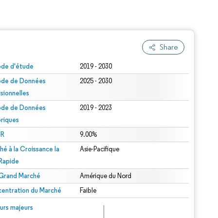
Share
ode d'étude
2019 - 2030
ode de Données
2025 - 2030
isionnelles
ode de Données
2019 - 2023
oriques
R
9.00%
hé à la Croissance la
Asie-Pacifique
 Rapide
 Grand Marché
Amérique du Nord
entration du Marché
Faible
urs majeurs