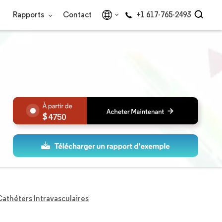
Rapports
Contact
+1 617-765-2493
4750
athéters Intravasculaires