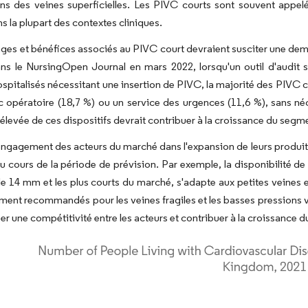
ns des veines superficielles. Les PIVC courts sont souvent appelés
ns la plupart des contextes cliniques.
ges et bénéfices associés au PIVC court devraient susciter une dema
ns le NursingOpen Journal en mars 2022, lorsqu'un outil d'audit 
ospitalisés nécessitant une insertion de PIVC, la majorité des PIVC co
c opératoire (18,7 %) ou un service des urgences (11,6 %), sans néc
 élevée de ces dispositifs devrait contribuer à la croissance du segm
'engagement des acteurs du marché dans l'expansion de leurs produits
 cours de la période de prévision. Par exemple, la disponibilité de
e 14 mm et les plus courts du marché, s'adapte aux petites veines et
ment recommandés pour les veines fragiles et les basses pressions vei
éer une compétitivité entre les acteurs et contribuer à la croissance 