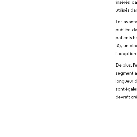
insérés da
utilisés da
Les avanta
publiée da
patients h
%), un blo
l'adoption
De plus, l
segment au
longueur d
sont égale
devrait cr