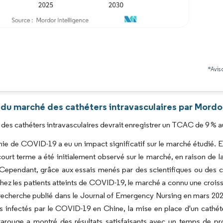
Image © Mordor Intelligence. La réutilisation nécessite une attribution sous CC BY 4.0
*Avis 
 du marché des cathéters intravasculaires par Mordor
des cathéters intravasculaires devrait enregistrer un TCAC de 9 % au
e de COVID-19 a eu un impact significatif sur le marché étudié. E
court terme a été initialement observé sur le marché, en raison de l
 Cependant, grâce aux essais menés par des scientifiques ou des c
hez les patients atteints de COVID-19, le marché a connu une croi
 recherche publié dans le Journal of Emergency Nursing en mars 202
s infectés par le COVID-19 en Chine, la mise en place d'un cathéter
rarouge a montré des résultats satisfaisants avec un temps de pr