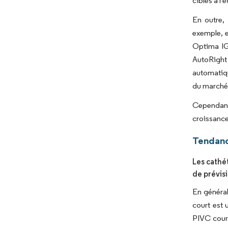
cibles à l
En outre,
exemple, e
Optima IG
AutoRight 
automatiqu
du marché
Cependant,
croissanc
Tendanc
Les cathét
de prévis
En général
court est 
PIVC court