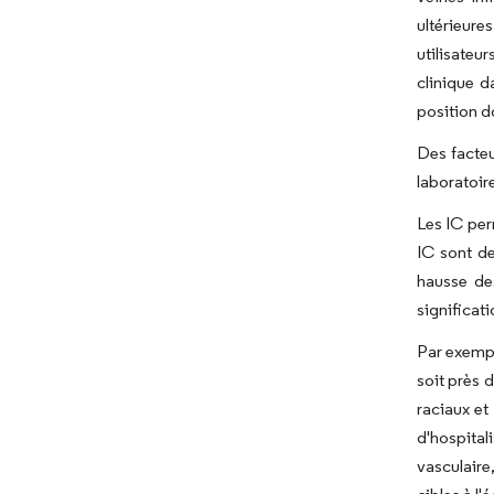
ultérieure
utilisateur
clinique d
position d
Des facteu
laboratoir
Les IC perm
IC sont de
hausse de
significat
Par exempl
soit près 
raciaux et
d'hospital
vasculaire