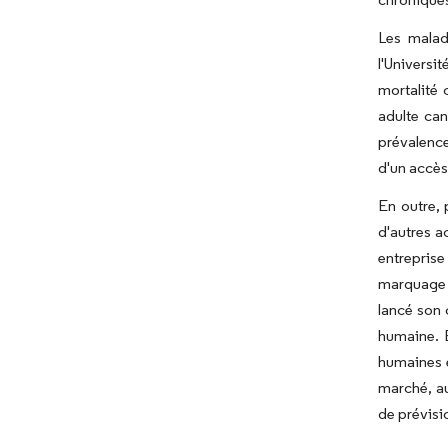
Les maladi
l'Universi
mortalité 
adulte can
prévalence
d'un accès
En outre, 
d'autres a
entreprise
marquage C
lancé son 
humaine. E
humaines e
marché, au
de prévisi