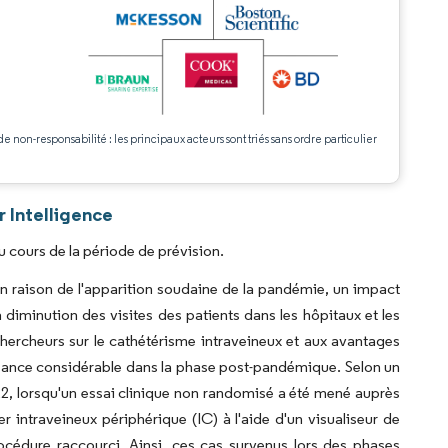
.
de non-responsabilité : les principaux acteurs sont triés sans ordre particulier
 Intelligence
 cours de la période de prévision.
n raison de l'apparition soudaine de la pandémie, un impact
a diminution des visites des patients dans les hôpitaux et les
hercheurs sur le cathétérisme intraveineux et aux avantages
ssance considérable dans la phase post-pandémique. Selon un
2, lorsqu'un essai clinique non randomisé a été mené auprès
 intraveineux périphérique (IC) à l'aide d'un visualiseur de
océdure raccourci. Ainsi, ces cas survenus lors des phases