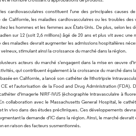
es cardiovasculaires constituent l'une des principales causes de
té de Californie, les maladies cardiovasculaires ou les troubles des
chez les hommes et les femmes aux États-Unis. De plus, selon les d
adien sur 12 (soit 2,6 millions) âgé de 20 ans et plus vit avec un
 des maladies devrait augmenter les admissions hospitalières nécess
 veineux, stimulant ainsi la croissance du marché dans la région.
plusieurs acteurs du marché s'engagent dans la mise en œuvre d'ini
ctivités, qui contribuent également à la croissance du marché dans 
 basée en Californie, a lancé son cathéter de lithotripsie intravasc
E et l'autorisation de la Food and Drug Administration (FDA). De 
cathéter d'imagerie NIRF-IVUS (échographie intravasculaire à fluor
n collaboration avec le Massachusetts General Hospital, le cathét
t in vivo dans des études précliniques. Ces développements devraie
gmentant la demande d'IC dans la région. Ainsi, le marché devrait c
on en raison des facteurs susmentionnés.