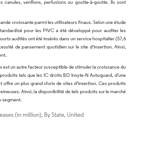
 canules, venflons, perfusions ou goutte-à-goutte. Ils sont
nde croissante parmi les utilisateurs finaux. Selon une étude
standardisé pour les PIVC a été développé pour auditer les
urts audités ont été insérés dans un service hospitalier (57,6
essité de pansement quotidien sur le site d'insertion. Ainsi,
ent.
 est un autre facteur susceptible de stimuler la croissance du
 produits tels que les IC droits BD Insyte-N Autoguard, d'une
 offre un plus grand choix de sites d'insertion. Ces produits
neuses. Ainsi, la disponibilité de tels produits sur le marché
du segment.