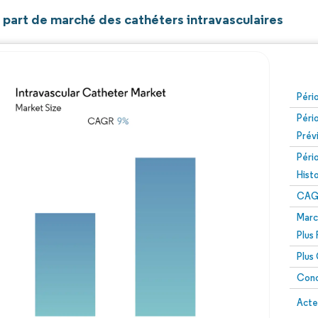
t part de marché des cathéters intravasculaires
Péri
Péri
Prév
Péri
Hist
CAG
Marc
Plus
Plus
Conc
Acte