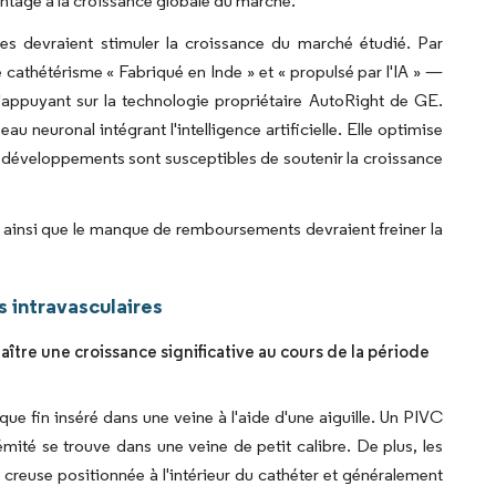
antage à la croissance globale du marché.
es devraient stimuler la croissance du marché étudié. Par
athétérisme « Fabriqué en Inde » et « propulsé par l'IA » —
'appuyant sur la technologie propriétaire AutoRight de GE.
u neuronal intégrant l'intelligence artificielle. Elle optimise
 développements sont susceptibles de soutenir la croissance
s ainsi que le manque de remboursements devraient freiner la
 intravasculaires
ître une croissance significative au cours de la période
que fin inséré dans une veine à l'aide d'une aiguille. Un PIVC
rémité se trouve dans une veine de petit calibre. De plus, les
 creuse positionnée à l'intérieur du cathéter et généralement