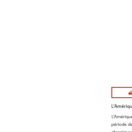
Image © Mord
L'Amériqu
L'Amériqu
période de
chroniques