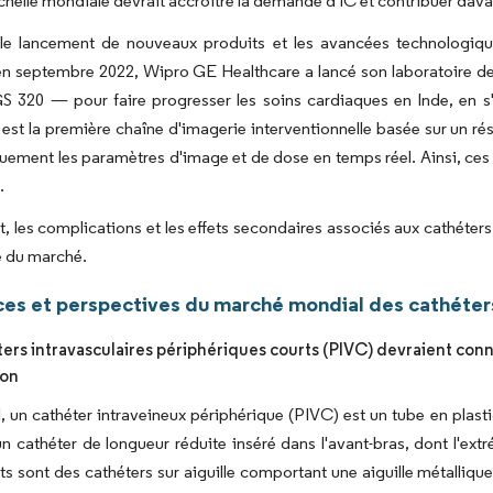
'échelle mondiale devrait accroître la demande d'IC et contribuer dav
 le lancement de nouveaux produits et les avancées technologiqu
n septembre 2022, Wipro GE Healthcare a lancé son laboratoire de c
S 320 — pour faire progresser les soins cardiaques en Inde, en s
est la première chaîne d'imagerie interventionnelle basée sur un résea
ement les paramètres d'image et de dose en temps réel. Ainsi, ces
.
 les complications et les effets secondaires associés aux cathéter
e du marché.
es et perspectives du marché mondial des cathéters
ers intravasculaires périphériques courts (PIVC) devraient conna
ion
, un cathéter intraveineux périphérique (PIVC) est un tube en plasti
un cathéter de longueur réduite inséré dans l'avant-bras, dont l'ext
s sont des cathéters sur aiguille comportant une aiguille métallique