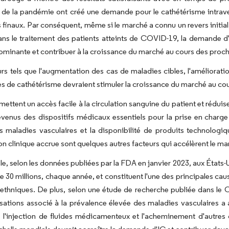
s de la pandémie ont créé une demande pour le cathétérisme intrav
s finaux. Par conséquent, même si le marché a connu un revers initial,
ans le traitement des patients atteints de COVID-19, la demande d
ominante et contribuer à la croissance du marché au cours des proc
rs tels que l'augmentation des cas de maladies cibles, l'améliorati
es de cathétérisme devraient stimuler la croissance du marché au cou
ettent un accès facile à la circulation sanguine du patient et réduisen
venus des dispositifs médicaux essentiels pour la prise en charge
s maladies vasculaires et la disponibilité de produits technolog
ion clinique accrue sont quelques autres facteurs qui accélèrent le ma
e, selon les données publiées par la FDA en janvier 2023, aux États-U
de 30 millions, chaque année, et constituent l'une des principales ca
 ethniques. De plus, selon une étude de recherche publiée dans le C
isations associé à la prévalence élevée des maladies vasculaires a a
, l'injection de fluides médicamenteux et l'acheminement d'autres 