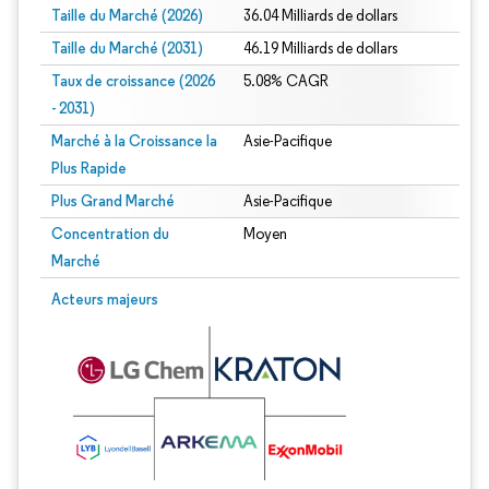
Taille du Marché (2026)
36.04 Milliards de dollars
Taille du Marché (2031)
46.19 Milliards de dollars
Taux de croissance (2026
5.08% CAGR
- 2031)
Marché à la Croissance la
Asie-Pacifique
Plus Rapide
Plus Grand Marché
Asie-Pacifique
Concentration du
Moyen
Marché
Image © Mordor Intelligence. La réutilisation nécessite une attribution sous CC 
Acteurs majeurs