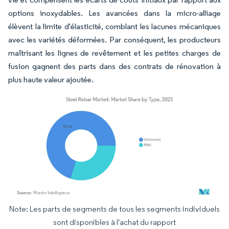
options inoxydables. Les avancées dans la micro-alliage
élèvent la limite d'élasticité, comblant les lacunes mécaniques
avec les variétés déformées. Par conséquent, les producteurs
maîtrisant les lignes de revêtement et les petites charges de
fusion gagnent des parts dans des contrats de rénovation à
plus haute valeur ajoutée.
Note: Les parts de segments de tous les segments individuels
Image © Mordor Intelligence. La réutilisation nécessite une attribution sous CC BY 4.
sont disponibles à l'achat du rapport