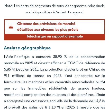
Note: Les parts de segments de tous les segments individuels
Image © Mordor Intelligence. La réutilisation nécessite une attribution sous CC BY 4.
sont disponibles à l'achat du rapport
Analyse géographique
L'Asie-Pacifique a conservé 38,90 % de la consommation
mondiale en 2025 et devrait afficher le TCAC de référence de
5,86 % jusqu'en 2031. La production d'acier brut en Chine, de
911 millions de tonnes en 2023, s'est concentrée sur le
ferroviaire, les machines et les capacités renouvelables plutôt
que sur les immeubles résidentiels de grande hauteur,
modifiant la composition des nuances et des diamètres. L'Inde
a enregistré une croissance annuelle de la demande de 14,5 %
et prévoit des gains de 8 à 10 % en 2025 à mesure que les