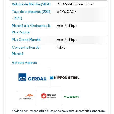
Volume du Marché (2031)
201.56 Millions de tonnes
Taux de croissance (2026
5.67% CAGR
- 2031)
Marché à la Croissance la
Asie-Pacifique
Plus Rapide
Plus Grand Marché
Asie-Pacifique
Concentration du
Faible
Marché
Image © Mordor Intelligence. La réutilisation nécessite une attribution sous CC 
Acteurs majeurs
*Avis de non-responsabilité : les principaux acteurs sont triés sans ordre