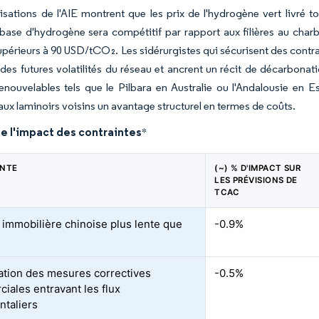
sations de l'AIE montrent que les prix de l'hydrogène vert livré 
ase d'hydrogène sera compétitif par rapport aux filières au charbo
périeurs à 90 USD/tCO₂. Les sidérurgistes qui sécurisent des contrats
des futures volatilités du réseau et ancrent un récit de décarbonat
enouvelables tels que le Pilbara en Australie ou l'Andalousie en E
aux laminoirs voisins un avantage structurel en termes de coûts.
e l'impact des contraintes
*
INTE
(~) % D'IMPACT SUR
LES PRÉVISIONS DE
TCAC
 immobilière chinoise plus lente que
-0.9%
ration des mesures correctives
-0.5%
iales entravant les flux
ntaliers