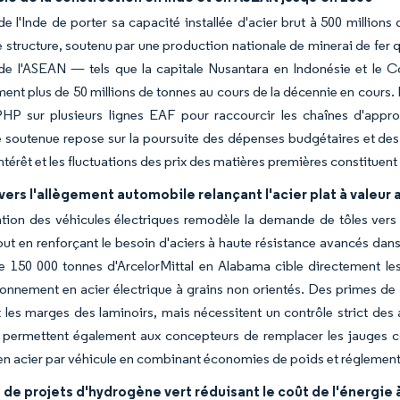
 de l'Inde de porter sa capacité installée d'acier brut à 500 millio
e structure, soutenu par une production nationale de minerai de fer 
 de l'ASEAN — tels que la capitale Nusantara en Indonésie et le 
ment plus de 50 millions de tonnes au cours de la décennie en cours.
PHP sur plusieurs lignes EAF pour raccourcir les chaînes d'appro
 soutenue repose sur la poursuite des dépenses budgétaires et des f
ntérêt et les fluctuations des prix des matières premières constituent 
ers l'allègement automobile relançant l'acier plat à valeur 
tion des véhicules électriques remodèle la demande de tôles vers l
tout en renforçant le besoin d'aciers à haute résistance avancés dans
e 150 000 tonnes d'ArcelorMittal en Alabama cible directement les
ionnement en acier électrique à grains non orientés. Des primes d
 les marges des laminoirs, mais nécessitent un contrôle strict des 
e permettent également aux concepteurs de remplacer les jauges 
é en acier par véhicule en combinant économies de poids et réglement
 de projets d'hydrogène vert réduisant le coût de l'énergie