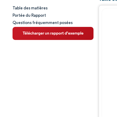
Table des matières
Taille et part de marché
Portée du Rapport
Questions fréquemment posées
Analyse du marché
Tendances et perspectives
Analyse des segments
Analyse géographique
Paysage concurrentiel
Acteurs majeurs
Évolutions de l'industrie