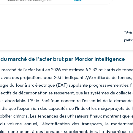
*Avis
partic
du marché de l'acier brut par Mordor Intelligence
du marché de l'acier brut en 2026 est estimée à 2,32 milliards de tonn
 avec des projections pour 2031 indiquant 2,93 milliards de tonnes
ogie du four à arc électrique (EAF) supplante progressivement les 
ectifs de décarbonation se resserrent, que les systèmes de collecte de
us abordable. L'Asie-Pacifique concentre l'essentiel de la demand
andis que l'expansion des capacités de l'Inde et les méga-projets de
bilier chinois. Les tendances des utilisateurs finaux montrent que l
 du volume annuel, l'électrification des transports, la modern
bles contribuant à des tonnages supplémentaires. La dynamique co