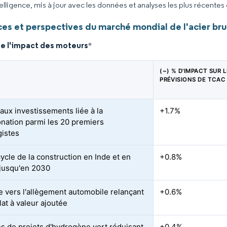
elligence, mis à jour avec les données et analyses les plus récentes
es et perspectives du marché mondial de l'acier bru
de l'impact des moteurs
*
(~) % D'IMPACT SUR 
PRÉVISIONS DE TCAC
aux investissements liée à la
+1.7%
nation parmi les 20 premiers
gistes
ycle de la construction en Inde et en
+0.8%
jusqu'en 2030
 vers l'allègement automobile relançant
+0.6%
plat à valeur ajoutée
es de projets d'hydrogène vert réduisant
+0.4%