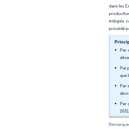
dans les E
production
intégrés c
procédé po
Princi
Par 
déve
Par 
que 
Par s
devr
Par 
2031
Remarque :