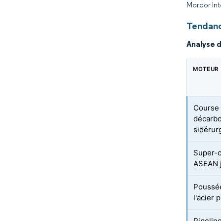
Mordor Int
Tendanc
Analyse 
MOTEUR
Course 
décarbo
sidérur
Super-c
ASEAN 
Poussée
l'acier 
Pipelin