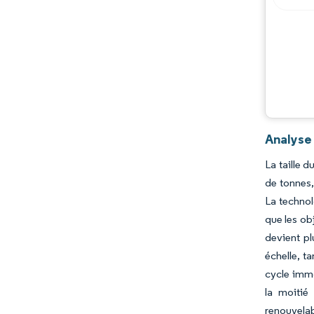
Analyse 
La taille 
de tonnes,
La technol
que les obj
devient pl
échelle, t
cycle immo
la moitié
renouvela