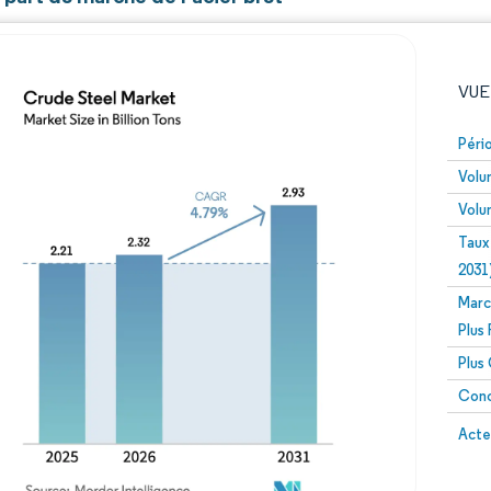
VUE
Péri
Volu
Volu
Taux
2031
Marc
Image © Mordor Intelligence. La réutilisation nécessite un
Plus
Plus
Conc
Image 
Acte