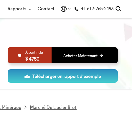
Rapports
Contact
+1 617-765-2493
4750
t Minéraux
Marché De L'acier Brut