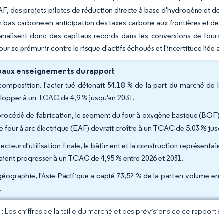
AF, des projets pilotes de réduction directe à base d'hydrogène et d
 bas carbone en anticipation des taxes carbone aux frontières et 
analisent donc des capitaux records dans les conversions de fours, 
ur se prémunir contre le risque d'actifs échoués et l'incertitude liée 
paux enseignements du rapport
composition, l'acier tué détenait 54,18 % de la part du marché de l
lopper à un TCAC de 4,9 % jusqu'en 2031.
procédé de fabrication, le segment du four à oxygène basique (BOF) 
le four à arc électrique (EAF) devrait croître à un TCAC de 5,03 % ju
ecteur d'utilisation finale, le bâtiment et la construction représentai
aient progresser à un TCAC de 4,95 % entre 2026 et 2031.
géographie, l'Asie-Pacifique a capté 73,52 % de la part en volume e
.
 Les chiffres de la taille du marché et des prévisions de ce rapport