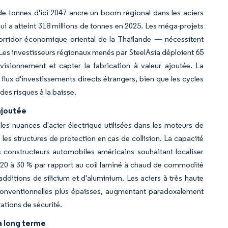
ns de tonnes d'ici 2047 ancre un boom régional dans les aciers
qui a atteint 318 millions de tonnes en 2025. Les méga-projets
Corridor économique oriental de la Thaïlande — nécessitent
 Les investisseurs régionaux menés par SteelAsia déploient 65
visionnement et capter la fabrication à valeur ajoutée. La
lux d'investissements directs étrangers, bien que les cycles
des risques à la baisse.
ajoutée
es nuances d'acier électrique utilisées dans les moteurs de
 les structures de protection en cas de collision. La capacité
 constructeurs automobiles américains souhaitant localiser
e 20 à 30 % par rapport au coil laminé à chaud de commodité
additions de silicium et d'aluminium. Les aciers à très haute
conventionnelles plus épaisses, augmentant paradoxalement
ations de sécurité.
 à long terme