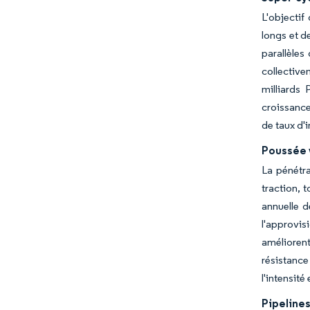
L'objectif
longs et d
parallèles
collective
milliards 
croissance
de taux d'i
Poussée v
La pénétra
traction, 
annuelle d
l'approvis
améliorent
résistanc
l'intensit
Pipelines