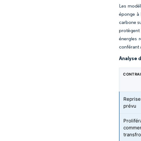
Les modéli
éponge à b
carbone su
protègent 
énergies r
conférant 
Analyse d
CONTRA
Reprise
prévu
Prolifé
commerc
transfro