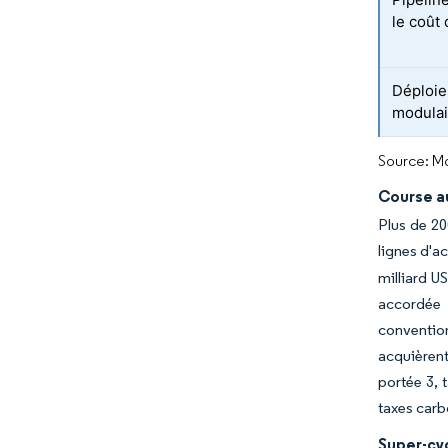
le coût 
Déploie
modulai
Source: Mo
Course au
Plus de 20
lignes d'a
milliard U
accordée 
convention
acquièrent
portée 3, 
taxes carb
Super-cyc