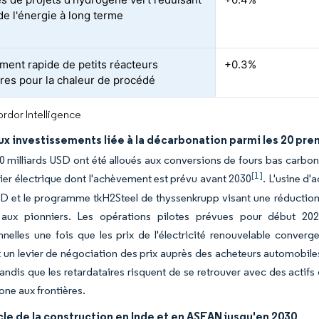
de l'énergie à long terme
ment rapide de petits réacteurs
+0.3%
res pour la chaleur de procédé
rdor Intelligence
x investissements liée à la décarbonation parmi les 20 pre
0 milliards USD ont été alloués aux conversions de fours bas carbon
[1]
cier électrique dont l'achèvement est prévu avant 2030
. L'usine d'
SD et le programme tkH2Steel de thyssenkrupp visant une réduction 
aux pionniers. Les opérations pilotes prévues pour début 2026 
nelles une fois que les prix de l'électricité renouvelable converg
 un levier de négociation des prix auprès des acheteurs automobile
tandis que les retardataires risquent de se retrouver avec des actif
one aux frontières.
le de la construction en Inde et en ASEAN jusqu'en 2030