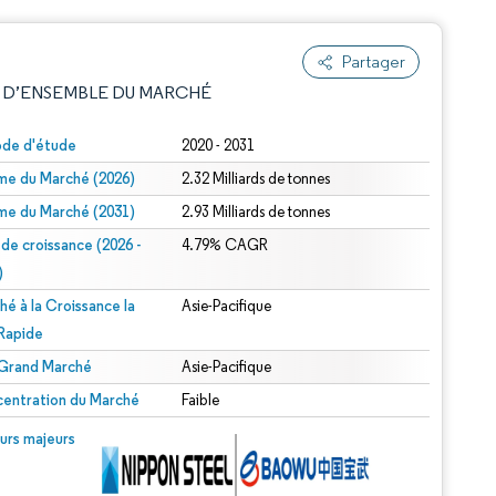
Partager
 D’ENSEMBLE DU MARCHÉ
ode d'étude
2020 - 2031
me du Marché (2026)
2.32 Milliards de tonnes
me du Marché (2031)
2.93 Milliards de tonnes
 de croissance (2026 -
4.79% CAGR
)
hé à la Croissance la
Asie-Pacifique
e attribution sous CC BY 4.0.
 Rapide
 Grand Marché
Asie-Pacifique
entration du Marché
Faible
© Mordor Intelligence. La réutilisation nécessite une attribution sous CC BY 4.0.
urs majeurs