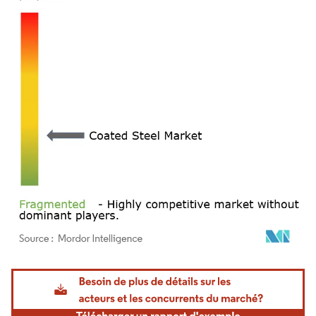
Image © Mordor Intelligence. La réutilisation nécessite une attribution sous CC BY 4.