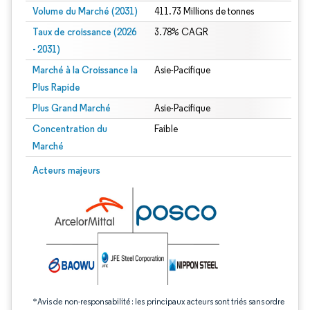
Volume du Marché (2031)
411.73 Millions de tonnes
Taux de croissance (2026
3.78% CAGR
- 2031)
Marché à la Croissance la
Asie-Pacifique
Plus Rapide
Plus Grand Marché
Asie-Pacifique
Concentration du
Faible
Marché
Image © Mordor Intelligence. La réutilisation nécessite une attribution sous CC 
Acteurs majeurs
*Avis de non-responsabilité : les principaux acteurs sont triés sans ordre