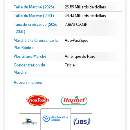
Taille du Marché (2026)
23.59 Milliards de dollars
Taille du Marché (2031)
34.43 Milliards de dollars
Taux de croissance (2026
7.86% CAGR
- 2031)
Marché à la Croissance la
Asie-Pacifique
Plus Rapide
Plus Grand Marché
Amérique du Nord
Concentration du
Faible
Marché
Image © Mordor Intelligence. La réutilisation nécessite une attribution sous CC 
Acteurs majeurs