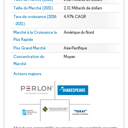
Taille du Marché (2031)
2.31 Milliards de dollars
Taux de croissance (2026
4.97% CAGR
- 2031)
Marché à la Croissance la
Amérique du Nord
Plus Rapide
Plus Grand Marché
Asie-Pacifique
Concentration du
Moyen
Marché
Image © Mordor Intelligence. La réutilisation nécessite une attribution sous CC 
Acteurs majeurs
*Avis de non-responsabilité : les principaux acteurs sont triés sans ordre