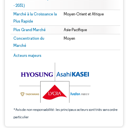
- 2031)
Marché à la Croissance la
Moyen-Orient et Afrique
Plus Rapide
Plus Grand Marché
Asie-Pacifique
Concentration du
Moyen
Marché
Image © Mordor Intelligence. La réutilisation nécessite une attribution sous CC 
Acteurs majeurs
*Avis de non-responsabilité : les principaux acteurs sont triés sans ordre
particulier