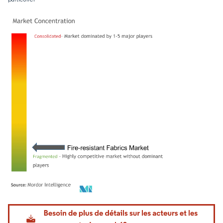
Image © Mordor Intelligence. La réutilisation nécessite une attribution sous CC BY 4.