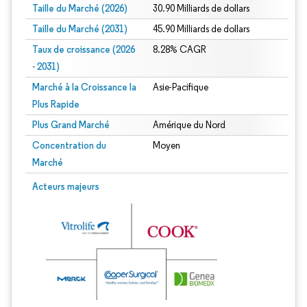
Taille du Marché (2026)
30.90 Milliards de dollars
Taille du Marché (2031)
45.90 Milliards de dollars
Taux de croissance (2026
8.28% CAGR
- 2031)
Marché à la Croissance la
Asie-Pacifique
Plus Rapide
Plus Grand Marché
Amérique du Nord
Concentration du
Moyen
Marché
Image © Mordor Intelligence. La réutilisation nécessite une attribution sous CC 
Acteurs majeurs