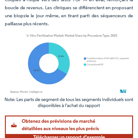
boucle de revenus. Les cliniques se différencient en proposant
une biopsie le jour même, en tirant parti des séquenceurs de
paillasse plus récents.
Image © Mordor Intelligence. La réutilisation nécessite une attribution sous CC BY 4.