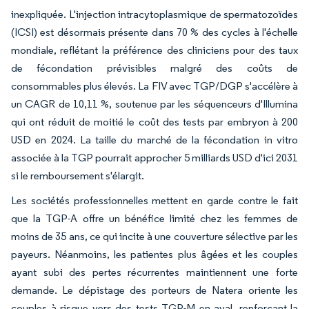
inexpliquée. L'injection intracytoplasmique de spermatozoïdes
(ICSI) est désormais présente dans 70 % des cycles à l'échelle
mondiale, reflétant la préférence des cliniciens pour des taux
de fécondation prévisibles malgré des coûts de
consommables plus élevés. La FIV avec TGP/DGP s'accélère à
un CAGR de 10,11 %, soutenue par les séquenceurs d'Illumina
qui ont réduit de moitié le coût des tests par embryon à 200
USD en 2024. La taille du marché de la fécondation in vitro
associée à la TGP pourrait approcher 5 milliards USD d'ici 2031
si le remboursement s'élargit.
Les sociétés professionnelles mettent en garde contre le fait
que la TGP-A offre un bénéfice limité chez les femmes de
moins de 35 ans, ce qui incite à une couverture sélective par les
payeurs. Néanmoins, les patientes plus âgées et les couples
ayant subi des pertes récurrentes maintiennent une forte
demande. Le dépistage des porteurs de Natera oriente les
couples à risque vers des tests TGP-M en aval, renforçant la