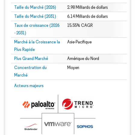
Taille du Marché (2026)
2.98 Milliards de dollars
Taille du Marché (2031)
6.14 Milliards de dollars
Taux de croissance (2026
15.55% CAGR
- 2031)
Marché à la Croissance la
Asie-Pacifique
Plus Rapide
Plus Grand Marché
Amérique du Nord
Concentration du
Moyen
Marché
Image © Mordor Intelligence. La réutilisation nécessite une attribution sous CC 
Acteurs majeurs