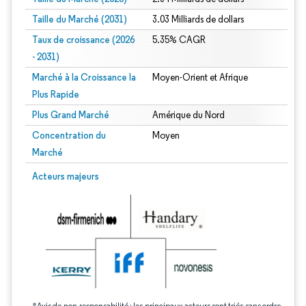
Taille du Marché (2031)
3.03 Milliards de dollars
Taux de croissance (2026
5.35% CAGR
- 2031)
Marché à la Croissance la
Moyen-Orient et Afrique
Plus Rapide
Plus Grand Marché
Amérique du Nord
Concentration du
Moyen
Marché
Image © Mordor Intelligence. La réutilisation nécessite une attribution sous CC 
Acteurs majeurs
*Avis de non-responsabilité : les principaux acteurs sont triés sans ordre