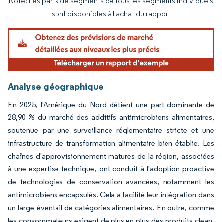
Note: Les parts de segments de tous les segments individuels
Image © Mordor Intelligence. La réutilisation nécessite une attribution sous CC BY 4.
sont disponibles à l'achat du rapport
Analyse géographique
En 2025, l'Amérique du Nord détient une part dominante de
28,90 % du marché des additifs antimicrobiens alimentaires,
soutenue par une surveillance réglementaire stricte et une
infrastructure de transformation alimentaire bien établie. Les
chaînes d'approvisionnement matures de la région, associées
à une expertise technique, ont conduit à l'adoption proactive
de technologies de conservation avancées, notamment les
antimicrobiens encapsulés. Cela a facilité leur intégration dans
un large éventail de catégories alimentaires. En outre, comme
les consommateurs exigent de plus en plus des produits clean-