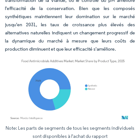
transformation de la viande, où le contrôle du pH améliore
l'efficacité de la conservation. Bien que les composés
synthétiques maintiennent leur domination sur le marché
jusqu'en 2031, les taux de croissance plus élevés des
alternatives naturelles indiquent un changement progressif de
la dynamique du marché à mesure que leurs coûts de
production diminuent et que leur efficacité s'améliore.
Note: Les parts de segments de tous les segments individuels
Image © Mordor Intelligence. La réutilisation nécessite une attribution sous CC BY 4.
sont disponibles à l'achat du rapport