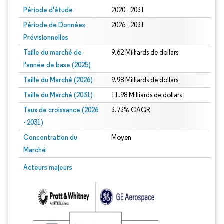
Période d'étude
2020 - 2031
Période de Données
2026 - 2031
Prévisionnelles
Taille du marché de
9.62 Milliards de dollars
l'année de base (2025)
Taille du Marché (2026)
9.98 Milliards de dollars
Taille du Marché (2031)
11.98 Milliards de dollars
Taux de croissance (2026
3.73% CAGR
- 2031)
Concentration du
Moyen
Marché
Image © Mordor Intelligence. La réutilisation nécessite une attribution sous CC 
Acteurs majeurs