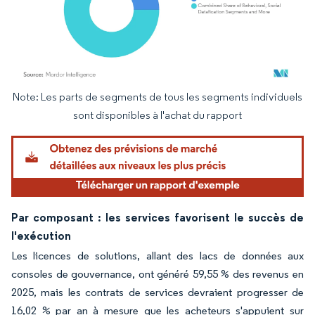
Note: Les parts de segments de tous les segments individuels
Image © Mordor Intelligence. La réutilisation nécessite une attribution sous CC BY 4.
sont disponibles à l'achat du rapport
Par composant : les services favorisent le succès de
l'exécution
Les licences de solutions, allant des lacs de données aux
consoles de gouvernance, ont généré 59,55 % des revenus en
2025, mais les contrats de services devraient progresser de
16,02 % par an à mesure que les acheteurs s'appuient sur