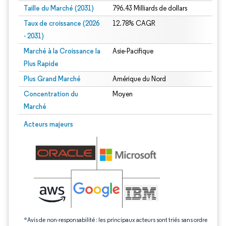
Taille du Marché (2031)
796.43 Milliards de dollars
Taux de croissance (2026
12.78% CAGR
- 2031)
Marché à la Croissance la
Asie-Pacifique
Plus Rapide
Plus Grand Marché
Amérique du Nord
Concentration du
Moyen
Marché
Image © Mordor Intelligence. La réutilisation nécessite une attribution sous CC 
Acteurs majeurs
*Avis de non-responsabilité : les principaux acteurs sont triés sans ordre