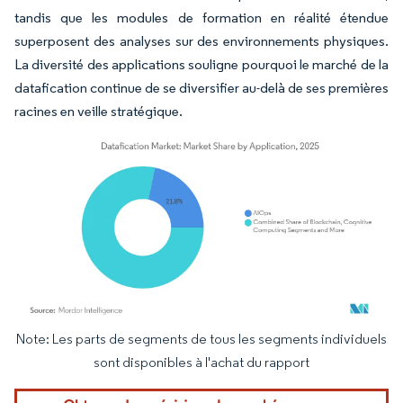
tandis que les modules de formation en réalité étendue
superposent des analyses sur des environnements physiques.
La diversité des applications souligne pourquoi le marché de la
datafication continue de se diversifier au-delà de ses premières
racines en veille stratégique.
Note: Les parts de segments de tous les segments individuels
Image © Mordor Intelligence. La réutilisation nécessite une attribution sous CC BY 4.
sont disponibles à l'achat du rapport