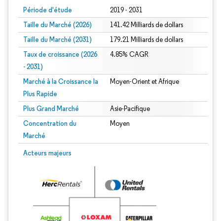
Période d'étude
2019 - 2031
Taille du Marché (2026)
141.42 Milliards de dollars
Taille du Marché (2031)
179.21 Milliards de dollars
Taux de croissance (2026
4.85% CAGR
- 2031)
Marché à la Croissance la
Moyen-Orient et Afrique
Plus Rapide
Plus Grand Marché
Asie-Pacifique
Concentration du
Moyen
Marché
Image © Mordor Intelligence. La réutilisation nécessite une attribution sous CC 
Acteurs majeurs