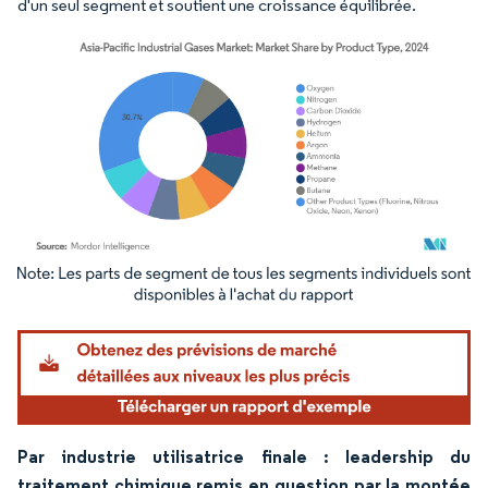
d'un seul segment et soutient une croissance équilibrée.
Image © Mordor Intelligence. La réutilisation nécessite une attribution sous CC BY 4.
Par industrie utilisatrice finale : leadership du
traitement chimique remis en question par la montée