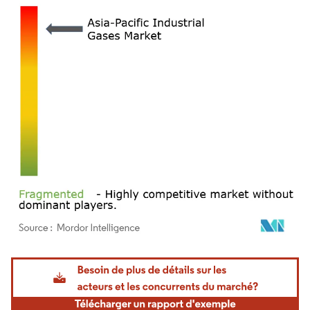
Image © Mordor Intelligence. La réutilisation nécessite une attribution sous CC BY 4.