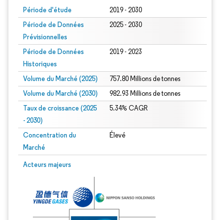
Période d'étude
2019 - 2030
Période de Données
2025 - 2030
Prévisionnelles
Période de Données
2019 - 2023
Historiques
Volume du Marché (2025)
757.80 Millions de tonnes
Volume du Marché (2030)
982.93 Millions de tonnes
Taux de croissance (2025
5.34% CAGR
- 2030)
Concentration du
Élevé
Marché
Image © Mordor Intelligence. La réutilisation nécessite une attribution sous CC 
Acteurs majeurs