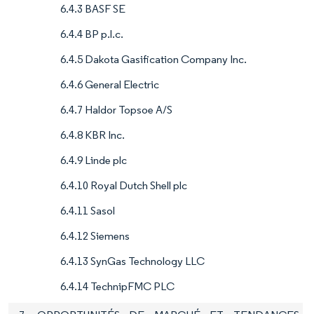
6.4.3 BASF SE
6.4.4 BP p.l.c.
6.4.5 Dakota Gasification Company Inc.
6.4.6 General Electric
6.4.7 Haldor Topsoe A/S
6.4.8 KBR Inc.
6.4.9 Linde plc
6.4.10 Royal Dutch Shell plc
6.4.11 Sasol
6.4.12 Siemens
6.4.13 SynGas Technology LLC
6.4.14 TechnipFMC PLC