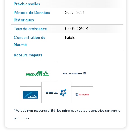
Prévisionnelles
Période de Données
2019 - 2023
Historiques
Taux de croissance
0.00% CAGR
Concentration du
Faible
Marché
Image © Mordor Intelligence. La réutilisation nécessite une attribution sous CC 
Acteurs majeurs
*Avis de non-responsabilité : les principaux acteurs sont triés sans ordre
particulier