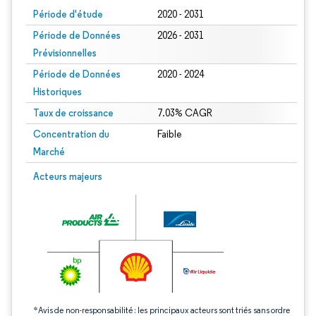
Période d'étude
2020 - 2031
Période de Données
2026 - 2031
Prévisionnelles
Période de Données
2020 - 2024
Historiques
Taux de croissance
7.03% CAGR
Concentration du
Faible
Marché
Image © Mordor Intelligence. La réutilisation nécessite une attribution sous CC 
Acteurs majeurs
*Avis de non-responsabilité : les principaux acteurs sont triés sans ordre