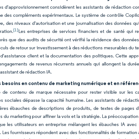
s d'approvisionnement considèrent les assistants de rédaction co
 des compléments expérimentaux. Le système de contrôle Copilot d
ue, des niveaux d'autorisation et une journalisation des données q
[1]
ration.
Les entreprises de services financiers et de santé qui re
près que des audits de sécurité ont vérifié la résidence des données
alculs de retour sur investissement à des réductions mesurables du t
 d'assistance client et la documentation des politiques. Cette appr
engagements de revenus récurrents annuels qui allongent la durée
'assistant de rédaction IA.
s besoins en contenu de marketing numérique et en référe
 de contenu de marque nécessaire pour rester visible sur les ca
s sociales dépasse la capacité humaine. Les assistants de rédact
res ébauches de descriptions de produits, de textes de pages d'att
es du marketing pour affiner la voix et la stratégie. La préoccupati
que les utilisateurs en entreprise mélangent les ébauches IA ave
. Les fournisseurs répondent avec des fonctionnalités de formation 