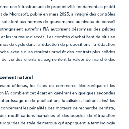
mme une infrastructure de productivité fondamentale plutôt
e Microsoft, publié en mars 2025, a intégré des contrôles
ui satisfont aux normes de gouvernance au niveau du conseil
streignaient autrefois l'IA autorisent désormais des pilotes
 et les journaux d'accès. Les comités d'achat lient de plus en
emps de cycle dans la rédaction de propositions, la rédaction
oche axée sur les résultats produit des contrats plus solides
 de vie des clients et augmentent la valeur du marché des
ncement naturel
naux détenus, les listes de commerce électronique et les
ion IA comblent cet écart en générant en quelques secondes
errissage et de publications localisées, libérant ainsi les
on concernant les pénalités des moteurs de recherche persiste,
c des modifications humaines et des boucles de rétroaction
aux guides de style de marque qui appliquent la terminologie