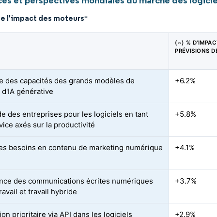
es et perspectives mondiales du marché des logiciel
de l'impact des moteurs
*
(~) % D'IMPA
PRÉVISIONS D
e des capacités des grands modèles de
+6.2%
 d'IA générative
 des entreprises pour les logiciels en tant
+5.8%
vice axés sur la productivité
es besoins en contenu de marketing numérique
+4.1%
nce des communications écrites numériques
+3.7%
ravail et travail hybride
ion prioritaire via API dans les logiciels
+2.9%