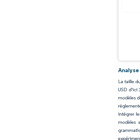
Analyse 
La taille 
USD d'ici
modèles de
réglementé
intégrer l
modèles a
grammatic
expériment