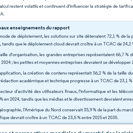
lcul restent volatils et continuent d'influencer la stratégie de tarifi
IA.
paux enseignements du rapport
mode de déploiement, les solutions sur site détenaient 72,1 % de la p
, tandis que le déploiement cloud devrait croître à un TCAC de 24,2 
taille d'organisation, les grandes entreprises représentaient 66,7 % d
n 2024 ; les petites et moyennes entreprises devraient se développer
application, la création de contenu représentait 56,2 % de la taille d
a rédaction académique et technique progresse à un TCAC de 23,1 % 
secteur d'activité des utilisateurs finaux, l'informatique et les tél
 % en 2024, tandis que les médias et le divertissement devraient enre
géographie, l'Amérique du Nord conservait 35,9 % de la part du marché 
fique devrait croître à un TCAC de 23,5 % entre 2025 et 2030.