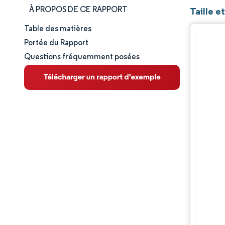
À PROPOS DE CE RAPPORT
Taille e
Table des matières
Taille et part de marché
Portée du Rapport
Questions fréquemment posées
Analyse du marché
Tendances et perspectives
Analyse des segments
Analyse géographique
Paysage concurrentiel
Acteurs majeurs
Évolutions de l'industrie