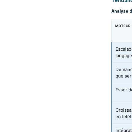
Tendanc
Analyse 
MOTEUR
Escalad
langage
Demande
que ser
Essor d
Croissa
en télét
Intégrat