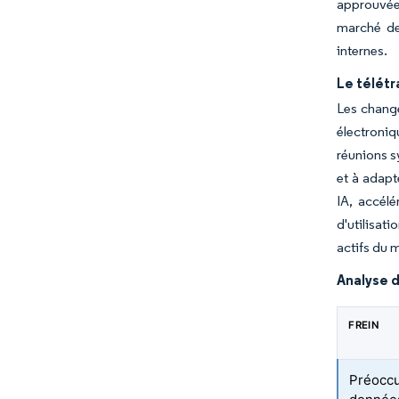
approuvée 
marché de
internes.
Le télétr
Les change
électroniq
réunions s
et à adapte
IA, accélé
d'utilisati
actifs du 
Analyse d
FREIN
Préoccup