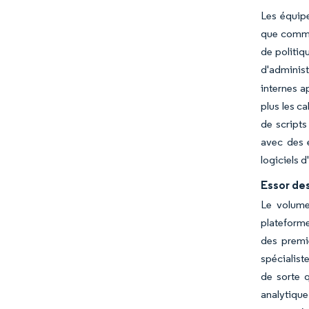
Les équipe
que comme
de politiq
d'administ
internes a
plus les c
de scripts
avec des 
logiciels d
Essor de
Le volume
plateforme
des premiè
spécialist
de sorte 
analytique