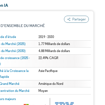
on IA
Partager
 D’ENSEMBLE DU MARCHÉ
ode d'étude
2019 - 2030
le du Marché (2025)
1.77 Milliards de dollars
le du Marché (2030)
4.88 Milliards de dollars
 de croissance (2025 -
22.49% CAGR
)
hé à la Croissance la
Asie-Pacifique
e attribution sous CC BY 4.0.
 Rapide
 Grand Marché
Amérique du Nord
entration du Marché
Moyen
© Mordor Intelligence. La réutilisation nécessite une attribution sous CC BY 4.0.
urs majeurs