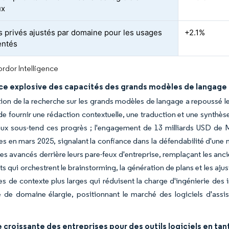
ux
 privés ajustés par domaine pour les usages
+2.1%
entés
rdor Intelligence
ce explosive des capacités des grands modèles de langage 
tion de la recherche sur les grands modèles de langage a repoussé l
 de fournir une rédaction contextuelle, une traduction et une synthè
aux sous-tend ces progrès ; l'engagement de 13 milliards USD de 
es en mars 2025, signalant la confiance dans la défendabilité d'une 
s avancés derrière leurs pare-feux d'entreprise, remplaçant les an
ts qui orchestrent le brainstorming, la génération de plans et les 
es de contexte plus larges qui réduisent la charge d'ingénierie des in
e de domaine élargie, positionnant le marché des logiciels d'ass
roissante des entreprises pour des outils logiciels en tant