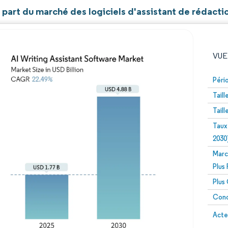
t part du marché des logiciels d'assistant de rédacti
VUE
Péri
Tail
Tail
Taux
2030
Marc
Image © Mordor Intelligence. La réutilisation nécessite un
Plus
Plus
Conc
Image 
Acte