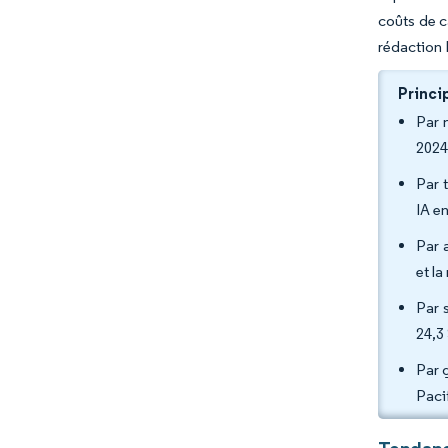
coûts de ca
rédaction 
Princi
Par 
2024
Par 
IA e
Par 
et l
Par 
24,3
Par 
Paci