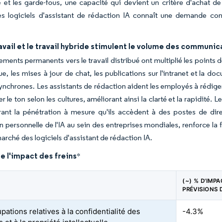
et les garde-fous, une capacité qui devient un critère d'achat de
s logiciels d'assistant de rédaction IA connaît une demande co
avail et le travail hybride stimulent le volume des communi
ments permanents vers le travail distribué ont multiplié les points
ue, les mises à jour de chat, les publications sur l'intranet et l
ynchrones. Les assistants de rédaction aident les employés à rédiger
r le ton selon les cultures, améliorant ainsi la clarté et la rapidité.
rant la pénétration à mesure qu'ils accèdent à des postes de dire
on personnelle de l'IA au sein des entreprises mondiales, renforce la f
marché des logiciels d'assistant de rédaction IA.
e l'impact des freins
*
(~) % D'IMP
PRÉVISIONS 
ations relatives à la confidentialité des
-4.3%