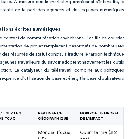
 base. À mesure que le marketing omnicanal s'intensifie, le
nstante de la part des agences et des équipes numériques
cations écrites numériques
 de contact de communication asynchrone. Les fils de courrier
a documentation de projet remplacent désormais de nombreuses
 des résumés de statut concis, à traduire le jargon technique
 Les jeunes travailleurs du savoir adoptent nativement les outils
ction. Le catalyseur du télétravail, combiné aux politiques
réquence d'utilisation de base et élargit la base d'utilisateurs
ACT SUR LES
PERTINENCE
HORIZON TEMPOREL
DE TCAC
GÉOGRAPHIQUE
DE L'IMPACT
Mondial (focus
Court terme (≤ 2