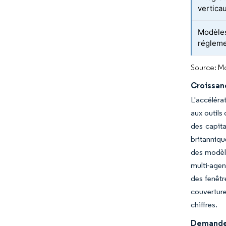
vertica
Modèles
réglem
Source: Mo
Croissan
L'accéléra
aux outils
des capit
britanniqu
des modèle
multi-agen
des fenêtr
couvertur
chiffres.
Demande c